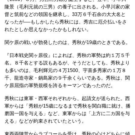
隆景（毛利元就の三男）の養子に出される。小早川家の家
督と筑前などの領国を継承し、33万６千石余の大大名と
なったが──もしかしたら秀秋には、秀吉に厄介払いをさ
れたとしか思えなかったかもしれない。
関ケ原の戦いが勃発したのは、秀秋が19歳のときである。
『日本戦史関ヶ原役』によれば、秀秋の軍勢は約１万５千
名。８千名とする説もあるが、そうだとしても、秀秋より
も多いのは、毛利輝元の４万1500、宇喜多秀家の１万８
千、龍造寺家・鍋島家の９千余くらいである。秀秋は、関
ケ原屈指の軍勢規模を誇るキーマンであったのだ。
秀秋には東軍・西軍それぞれから、起請文が送られた。西
軍からは「秀頼が15歳になるまで秀秋を関白職に就け、播
磨国一国を与える」など、東軍からは「上方に二カ国を与
える」などが約束されていたという。
東西両陣営からラブコールを受け、秀秋の心はどちらに傾