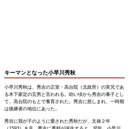
キーマンとなった小早川秀秋
小早川秀秋は、秀吉の正室・高台院（北政所）の実兄であ
る木下家定の五男と言われる。幼い頃から秀吉の養子とし
て、高台院のもとで養育された。秀吉に慈しまれ、一時期
は後継者の地位にあった。
秀吉に我が子のように愛された秀秋だが、文禄２年
（1593）８月、秀吉に秀頼が誕生すると、翌年、小早川