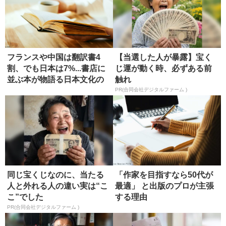
フランスや中国は翻訳書4
【当選した人が暴露】宝く
割、でも日本は7%...書店に
じ運が動く時、必ずある前
並ぶ本が物語る日本文化の
触れ
強...
PR(合同会社デジタルファーム )
同じ宝くじなのに、当たる
「作家を目指すなら50代が
人と外れる人の違い実は“こ
最適」 と出版のプロが主張
こ”でした
する理由
PR(合同会社デジタルファーム )