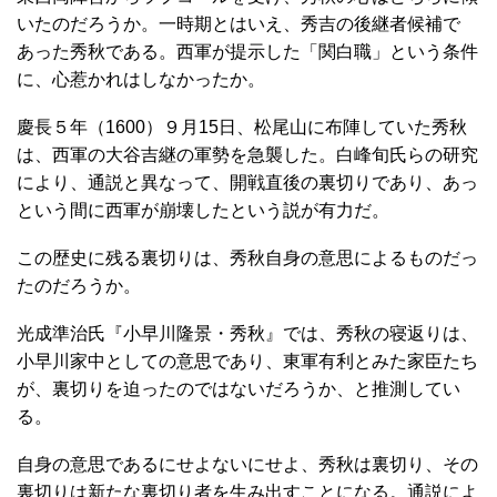
いたのだろうか。一時期とはいえ、秀吉の後継者候補で
あった秀秋である。西軍が提示した「関白職」という条件
に、心惹かれはしなかったか。
慶長５年（1600）９月15日、松尾山に布陣していた秀秋
は、西軍の大谷吉継の軍勢を急襲した。白峰旬氏らの研究
により、通説と異なって、開戦直後の裏切りであり、あっ
という間に西軍が崩壊したという説が有力だ。
この歴史に残る裏切りは、秀秋自身の意思によるものだっ
たのだろうか。
光成準治氏『小早川隆景・秀秋』では、秀秋の寝返りは、
小早川家中としての意思であり、東軍有利とみた家臣たち
が、裏切りを迫ったのではないだろうか、と推測してい
る。
自身の意思であるにせよないにせよ、秀秋は裏切り、その
裏切りは新たな裏切り者を生み出すことになる。通説によ