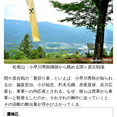
松尾山・小早川秀秋陣跡から眺める関ヶ原古戦場
関ケ原合戦の「裏切り者」といえば、小早川秀秋が知られ
るが、脇坂安治、小川祐忠、朽木元綱、赤座直保、吉川広
家も、東軍への内応者とされる。なぜ、彼らは西軍から東
軍へと鞍替えしたのか。それぞれの胸中に迫っていくと、
その決断の舞台裏が浮かび上がってくる。
鷹橋忍