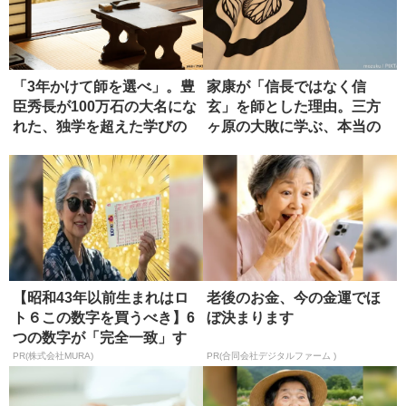
「3年かけて師を選べ」。豊
家康が「信長ではなく信
臣秀長が100万石の大名にな
玄」を師とした理由。三方
れた、独学を超えた学びの
ヶ原の大敗に学ぶ、本当の
正...
師の選び方
【昭和43年以前生まれはロ
老後のお金、今の金運でほ
ト６この数字を買うべき】6
ぼ決まります
つの数字が「完全一致」す
る方...
PR(株式会社MURA)
PR(合同会社デジタルファーム )