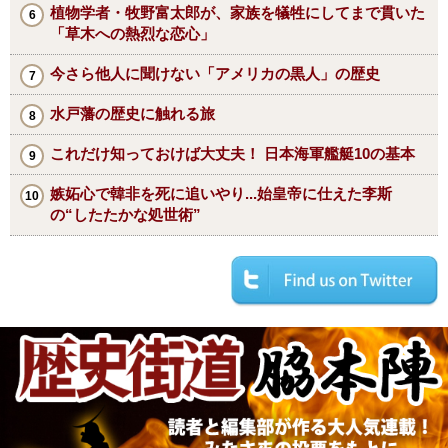
植物学者・牧野富太郎が、家族を犠牲にしてまで貫いた
「草木への熱烈な恋心」
今さら他人に聞けない「アメリカの黒人」の歴史
水戸藩の歴史に触れる旅
これだけ知っておけば大丈夫！ 日本海軍艦艇10の基本
嫉妬心で韓非を死に追いやり...始皇帝に仕えた李斯
の“したたかな処世術”