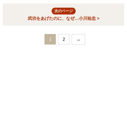
次のページ
武功をあげたのに、なぜ…小川祐忠 >
1
2
→