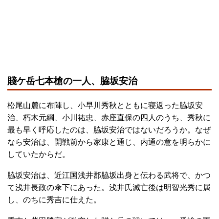
賤ケ岳七本槍の一人、脇坂安治
松尾山麓に布陣し、小早川秀秋とともに寝返った脇坂安
治、朽木元綱、小川祐忠、赤座直保の四人のうち、秀秋に
最も早く呼応したのは、脇坂安治ではないだろうか。なぜ
なら安治は、開戦前から家康と通じ、内通の意を明らかに
していたからだ。
脇坂安治は、近江国浅井郡脇坂出身と伝わる武将で、かつ
て浅井長政の傘下にあった。浅井氏滅亡後は明智光秀に属
し、のちに秀吉に仕えた。