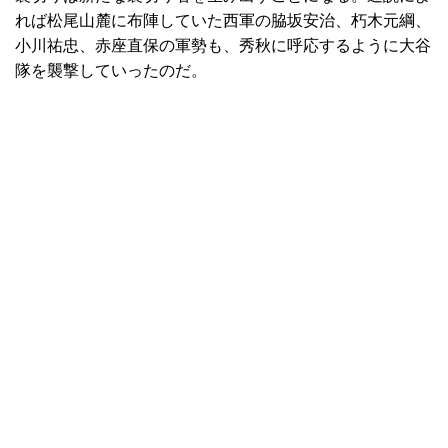
れば松尾山麓に布陣していた西軍の脇坂安治、朽木元綱、
小川祐忠、赤座直保の軍勢も、秀秋に呼応するように大谷
隊を襲撃していったのだ。