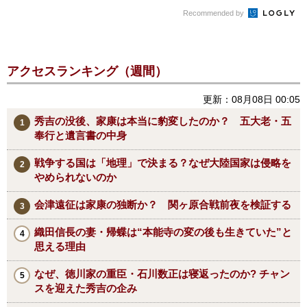
Recommended by
アクセスランキング（週間）
更新：08月08日 00:05
秀吉の没後、家康は本当に豹変したのか？ 五大老・五
奉行と遺言書の中身
戦争する国は「地理」で決まる？なぜ大陸国家は侵略を
やめられないのか
会津遠征は家康の独断か？ 関ヶ原合戦前夜を検証する
織田信長の妻・帰蝶は“本能寺の変の後も生きていた”と
思える理由
なぜ、徳川家の重臣・石川数正は寝返ったのか? チャン
スを迎えた秀吉の企み