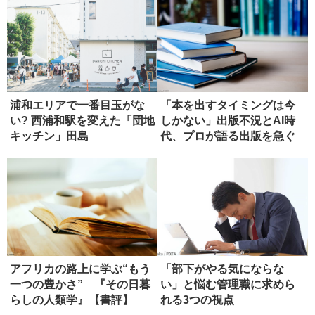
浦和エリアで一番目玉がな
「本を出すタイミングは今
い? 西浦和駅を変えた「団地
しかない」出版不況とAI時
キッチン」田島
代、プロが語る出版を急ぐ
べき理...
アフリカの路上に学ぶ“もう
「部下がやる気にならな
一つの豊かさ” 『その日暮
い」と悩む管理職に求めら
らしの人類学』【書評】
れる3つの視点