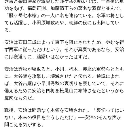
秀吉と柴田勝家が激突した賤ケ岳の戦いでは、一番槍の軍
功をあげ、福島正則、加藤清正らの著名な豪傑と並んで、
「賤ケ岳七本槍」の一人に名を連ねている。水軍の将とし
ても活躍し、小田原城攻めや、朝鮮の役にも出陣してい
る。
安治は石田三成によって東下を阻止されたため、やむを得
ず西軍に従っただけという。それが真実であるなら、安治
には寝返りに、躊躇いはなかったはずだ。
安治は秀秋が寝返ると、小川、朽木、赤座の軍勢らととも
に、大谷隊を攻撃し、壊滅させたと伝わる。通説によれ
ば、大谷吉継は小早川秀秋の裏切りを察していて、それに
備えるために安治ら四将を松尾山に布陣させたというから
皮肉なものだ。
戦後、安治は問題なく本領を安堵された。「裏切ってはい
ない。本来の役目を全うしただけ」──安治のそんな声が
聞こえる気がする。