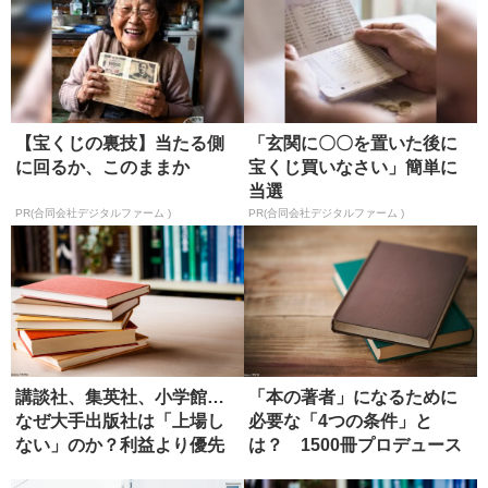
【宝くじの裏技】当たる側
「玄関に〇〇を置いた後に
に回るか、このままか
宝くじ買いなさい」簡単に
当選
PR(合同会社デジタルファーム )
PR(合同会社デジタルファーム )
講談社、集英社、小学館…
「本の著者」になるために
なぜ大手出版社は「上場し
必要な「4つの条件」と
ない」のか？利益より優先
は？ 1500冊プロデュース
するもの
したエ...