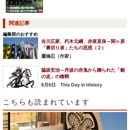
関連記事
編集部のおすすめ
吉川広家、朽木元綱、赤座直保～関ヶ原
「裏切り者」たちの思惑（２）
鷹橋忍（作家）
脇坂安治～丹波の赤鬼から贈られた「貂
の皮」の槍鞘
8月6日 This Day in History
こちらも読まれています