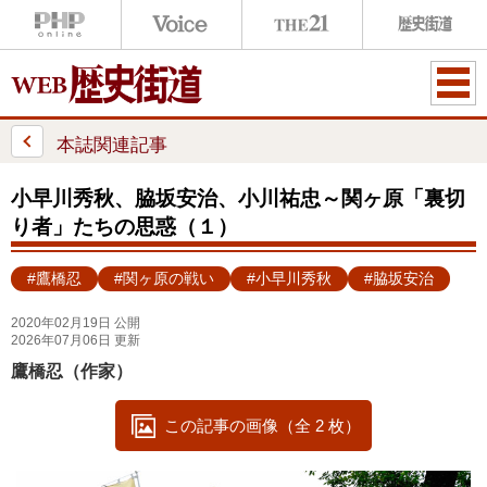
ME
NU
本誌関連記事
小早川秀秋、脇坂安治、小川祐忠～関ヶ原「裏切
り者」たちの思惑（１）
#鷹橋忍
#関ヶ原の戦い
#小早川秀秋
#脇坂安治
2020年02月19日 公開
2026年07月06日 更新
鷹橋忍（作家）
この記事の画像（全 2 枚）