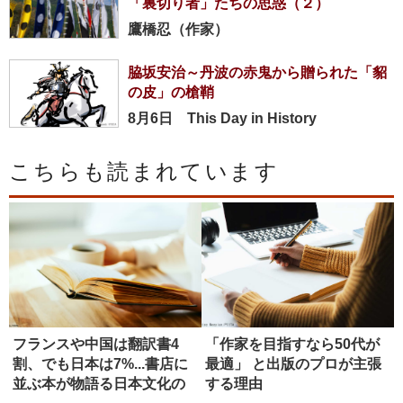
「裏切り者」たちの思惑（２）
鷹橋忍（作家）
脇坂安治～丹波の赤鬼から贈られた「貂
の皮」の槍鞘
8月6日 This Day in History
こちらも読まれています
フランスや中国は翻訳書4
「作家を目指すなら50代が
割、でも日本は7%...書店に
最適」 と出版のプロが主張
並ぶ本が物語る日本文化の
する理由