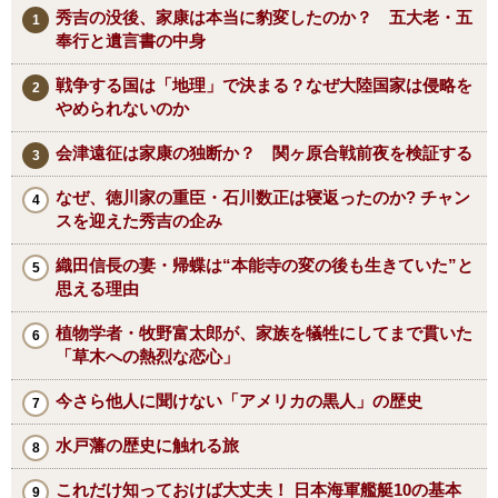
秀吉の没後、家康は本当に豹変したのか？ 五大老・五
奉行と遺言書の中身
戦争する国は「地理」で決まる？なぜ大陸国家は侵略を
やめられないのか
会津遠征は家康の独断か？ 関ヶ原合戦前夜を検証する
なぜ、徳川家の重臣・石川数正は寝返ったのか? チャン
スを迎えた秀吉の企み
織田信長の妻・帰蝶は“本能寺の変の後も生きていた”と
思える理由
植物学者・牧野富太郎が、家族を犠牲にしてまで貫いた
「草木への熱烈な恋心」
今さら他人に聞けない「アメリカの黒人」の歴史
水戸藩の歴史に触れる旅
これだけ知っておけば大丈夫！ 日本海軍艦艇10の基本