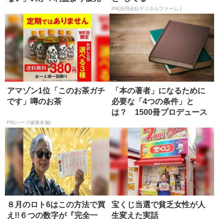
するもの
PR(合同会社デジタルファーム )
アマゾン1位「このお茶ガチ
「本の著者」になるために
です」噂のお茶
必要な「4つの条件」と
は？ 1500冊プロデュース
したエ...
PR(ハーブ健康本舗)
８月のロト6はこの方法で買
宝くじ当選で貧乏女性が人
え!!６つの数字が『完全一
生変えた実話