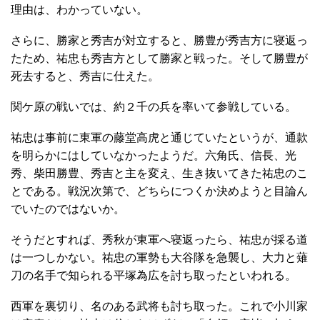
理由は、わかっていない。
さらに、勝家と秀吉が対立すると、勝豊が秀吉方に寝返っ
たため、祐忠も秀吉方として勝家と戦った。そして勝豊が
死去すると、秀吉に仕えた。
関ケ原の戦いでは、約２千の兵を率いて参戦している。
祐忠は事前に東軍の藤堂高虎と通じていたというが、通款
を明らかにはしていなかったようだ。六角氏、信長、光
秀、柴田勝豊、秀吉と主を変え、生き抜いてきた祐忠のこ
とである。戦況次第で、どちらにつくか決めようと目論ん
でいたのではないか。
そうだとすれば、秀秋が東軍へ寝返ったら、祐忠が採る道
は一つしかない。祐忠の軍勢も大谷隊を急襲し、大力と薙
刀の名手で知られる平塚為広を討ち取ったといわれる。
西軍を裏切り、名のある武将も討ち取った。これで小川家