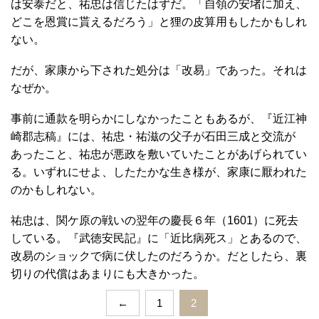
は安泰だと、祐忠は信じたはずだ。「自領の安堵に加え、
どこを恩賞に貰えるだろう」と狸の皮算用もしたかもしれ
ない。
だが、家康から下された処分は「改易」であった。それは
なぜか。
事前に通款を明らかにしなかったこともあるが、『近江神
崎郡志稿』には、祐忠・祐滋の父子が石田三成と交流が
あったこと、祐忠が悪政を敷いていたことがあげられてい
る。いずれにせよ、したたかな生き様が、家康に厭われた
のかもしれない。
祐忠は、関ケ原の戦いの翌年の慶長６年（1601）に死去
している。『武徳安民記』に「近比病死ス」とあるので、
改易のショックで病に伏したのだろうか。だとしたら、裏
切りの代償はあまりにも大きかった。
←
1
2