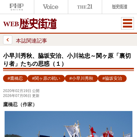
ME
NU
本誌関連記事
小早川秀秋、脇坂安治、小川祐忠～関ヶ原「裏切
り者」たちの思惑（１）
#鷹橋忍
#関ヶ原の戦い
#小早川秀秋
#脇坂安治
2020年02月19日 公開
2026年07月06日 更新
鷹橋忍（作家）