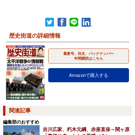
歴史街道の詳細情報
最新号、目次、バックナンバー
年間購読はこちら
Amazonで購入する
関連記事
編集部のおすすめ
吉川広家、朽木元綱、赤座直保～関ヶ原