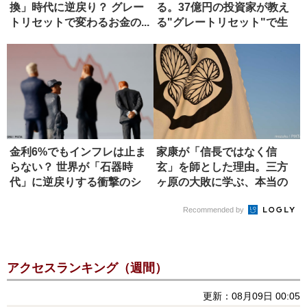
換」時代に逆戻り？ グレー
る。37億円の投資家が教え
トリセットで変わるお金の...
る"グレートリセット"で生
き残る...
金利6%でもインフレは止ま
家康が「信長ではなく信
らない？ 世界が「石器時
玄」を師とした理由。三方
代」に逆戻りする衝撃のシ
ヶ原の大敗に学ぶ、本当の
ナリオ
師の選び方
Recommended by
アクセスランキング（週間）
更新：08月09日 00:05