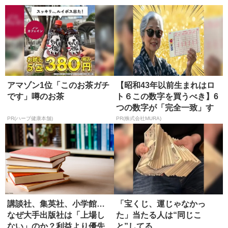
強...
アマゾン1位「このお茶ガチ
【昭和43年以前生まれはロ
です」噂のお茶
ト６この数字を買うべき】6
つの数字が「完全一致」す
る方...
PR(ハーブ健康本舗)
PR(株式会社MURA)
講談社、集英社、小学館…
「宝くじ、運じゃなかっ
なぜ大手出版社は「上場し
た」当たる人は“同じこ
ない」のか？利益より優先
と”してる