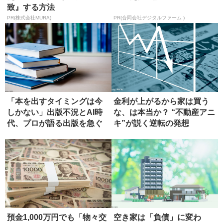
致』する方法
PR(株式会社MURA)
PR(合同会社デジタルファーム )
「本を出すタイミングは今
金利が上がるから家は買う
しかない」出版不況とAI時
な、は本当か？ “不動産アニ
代、プロが語る出版を急ぐ
キ”が説く逆転の発想
べき理...
預金1,000万円でも「物々交
空き家は「負債」に変わ