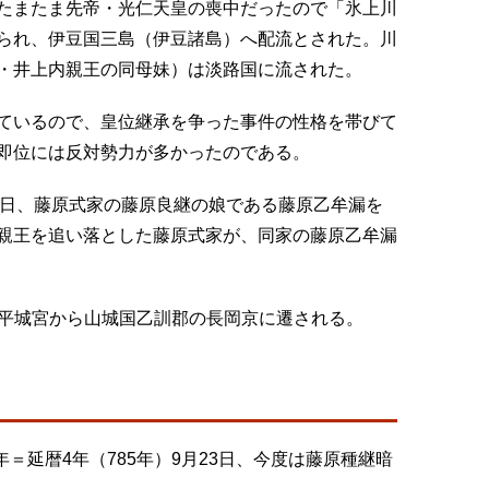
たまたま先帝・光仁天皇の喪中だったので「氷上川
られ、伊豆国三島（伊豆諸島）へ配流とされた。川
・井上内親王の同母妹）は淡路国に流された。
ているので、皇位継承を争った事件の性格を帯びて
即位には反対勢力が多かったのである。
月18日、藤原式家の藤原良継の娘である藤原乙牟漏を
親王を追い落とした藤原式家が、同家の藤原乙牟漏
都を平城宮から山城国乙訓郡の長岡京に遷される。
年＝延暦4年（785年）9月23日、今度は藤原種継暗