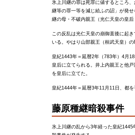
氷上川継の罪は死罪に値するところ、
継等の罪一等を減じ給ふの詔」が発せ
継の母・不破内親王（光仁天皇の皇后
この反乱は光仁天皇の崩御直後に起き
いる。やはり山部親王（桓武天皇）の
皇紀1443年＝延暦2年（783年）4
皇后に立てられる。井上内親王と他戸
を皇后に立てた。
皇紀1444年＝延暦3年11月11日、
藤原種継暗殺事件
氷上川継の乱から3年経った皇紀1445