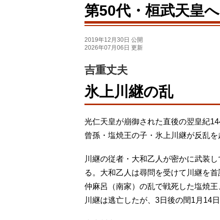
第50代・桓武天皇
2019年12月30日 公開
2026年07月06日 更新
吉重丈夫
氷上川継の乱
光仁天皇が崩御された直後の翌皇紀144
曾孫・塩焼王の子・氷上川継が反乱を
川継の従者・大和乙人が密かに武装し
る。大和乙人は尋問を受けて川継を首
仲麻呂（南家）の乱で戦死した塩焼王
川継は逃亡したが、3日後の閏1月14