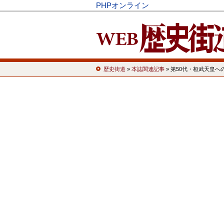
PHPオンライン
歴史街道
»
本誌関連記事
» 第50代・桓武天皇へ