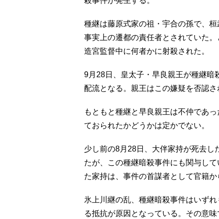
殺事件が発生する。
種継は藤原式家の祖・宇合の孫で、桓
事実上の遷都の責任者とされていた。と
造宮監督中に何者かに射殺された。
9月28日、皇太子・早良親王が種継
配流となる。親王はこの嫌疑を否認さ
もともと種継と早良親王は不仲であっ
ておられたかどうかは定かでない。
少し前の8月28日、大伴家持が死去
たが、この種継暗殺事件にも関与して
た家持は、事件の首謀者として官籍か
氷上川継の乱、種継暗殺事件はいずれ
る抵抗が原因となっている。その意味