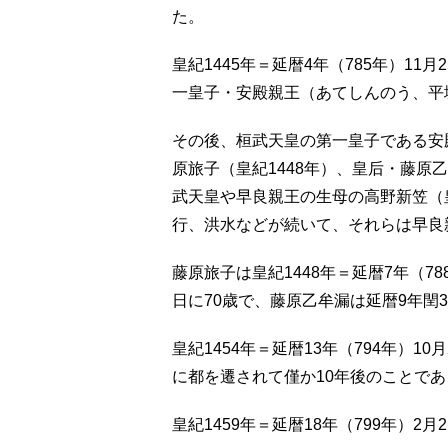
た。
皇紀1445年＝延暦4年（785年）1
一皇子・安殿親王（あてしんのう、平
その後、桓武天皇の第一皇子である安
原旅子（皇紀1448年）、皇后・藤原
武天皇や早良親王の生母の高野新笠（皇
行、洪水などが続いて、それらは早良
藤原旅子は皇紀1448年＝延暦7年（78
日に70歳で、藤原乙牟漏は延暦9年閏3
皇紀1454年＝延暦13年（794年）
に都を遷されて僅か10年後のことであ
皇紀1459年＝延暦18年（799年）2