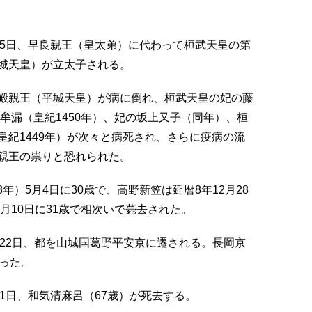
1月25日、早良親王（皇太弟）に代わって桓武天皇の第
城天皇）が立太子される。
殿親王（平城天皇）が病に倒れ、桓武天皇の妃の藤
乙牟漏（皇紀1450年）、妃の坂上又子（同年）、桓
紀1449年）が次々と病死され、さらに疫病の流
親王の祟りと恐れられた。
8年）5月4日に30歳で、高野新笠は延暦8年12月28
月10日に31歳で相次いで薨去された。
10月22日、都を山城国葛野平安京に遷される。長岡京
った。
月21日、和気清麻呂（67歳）が死去する。