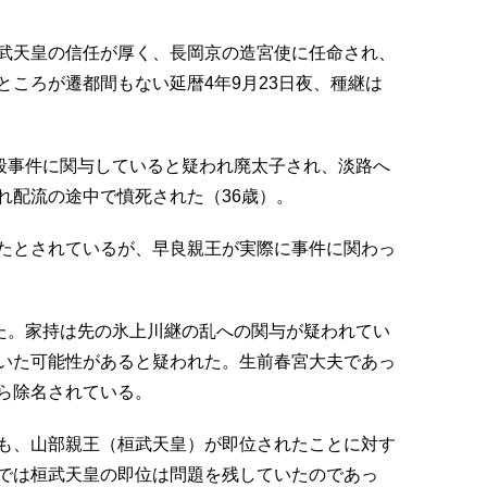
武天皇の信任が厚く、長岡京の造宮使に任命され、
ころが遷都間もない延暦4年9月23日夜、種継は
暗殺事件に関与していると疑われ廃太子され、淡路へ
れ配流の途中で憤死された（36歳）。
たとされているが、早良親王が実際に事件に関わっ
した。家持は先の氷上川継の乱への関与が疑われてい
いた可能性があると疑われた。生前春宮大夫であっ
ら除名されている。
も、山部親王（桓武天皇）が即位されたことに対す
では桓武天皇の即位は問題を残していたのであっ