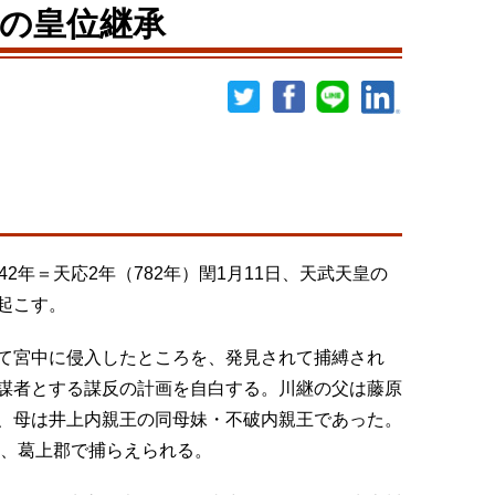
への皇位継承
2年＝天応2年（782年）閏1月11日、天武天皇の
起こす。
て宮中に侵入したところを、発見されて捕縛され
謀者とする謀反の計画を自白する。川継の父は藤原
、母は井上内親王の同母妹・不破内親王であった。
日、葛上郡で捕らえられる。