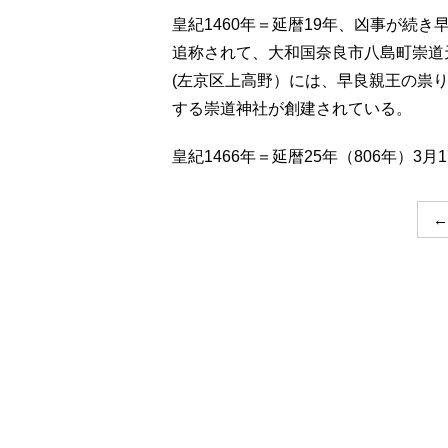
皇紀1460年＝延暦19年、凶事が続
追称されて、大和国奈良市八島町崇道
(左京区上高野）には、早良親王の祟
する崇道神社が創建されている。
皇紀1466年＝延暦25年（806年）3
←