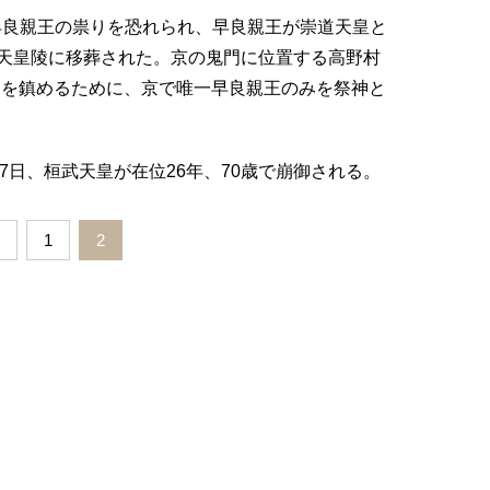
き早良親王の祟りを恐れられ、早良親王が崇道天皇と
天皇陵に移葬された。京の鬼門に位置する高野村
りを鎮めるために、京で唯一早良親王のみを祭神と
月17日、桓武天皇が在位26年、70歳で崩御される。
1
2