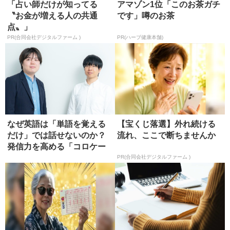
「占い師だけが知ってる
アマゾン1位「このお茶ガチ
〝お金が増える人の共通
です」噂のお茶
点〟」
PR(合同会社デジタルファーム )
PR(ハーブ健康本舗)
なぜ英語は「単語を覚える
【宝くじ落選】外れ続ける
だけ」では話せないのか？
流れ、ここで断ちませんか
発信力を高める「コロケー
ション...
PR(合同会社デジタルファーム )