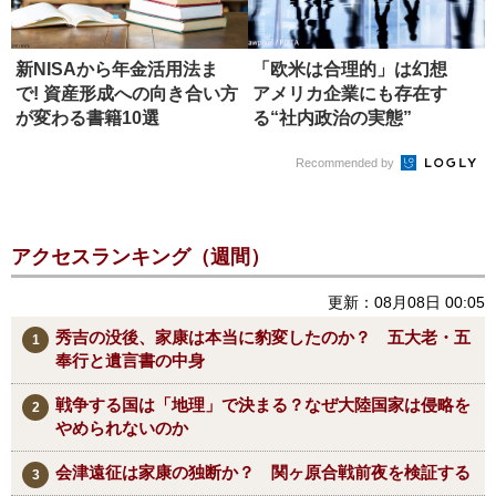
新NISAから年金活用法ま
「欧米は合理的」は幻想
で! 資産形成への向き合い方
アメリカ企業にも存在す
が変わる書籍10選
る“社内政治の実態”
Recommended by
アクセスランキング（週間）
更新：08月08日 00:05
秀吉の没後、家康は本当に豹変したのか？ 五大老・五
奉行と遺言書の中身
戦争する国は「地理」で決まる？なぜ大陸国家は侵略を
やめられないのか
会津遠征は家康の独断か？ 関ヶ原合戦前夜を検証する