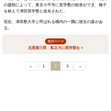
の援助によって、東京小平市に英学塾の校舎ができ、梅子
を称えて津田英学塾と改名された。
現在、津田塾大学と呼ばれる構内の一隅に彼女の墓があ
る。
次のページ
北里柴三郎 私立大に医学部を >
←
1
2
3
→