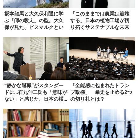
坂本龍馬と大久保利通に学
「このままでは農業は崩壊
ぶ「師の教え」の型。大久
する」日本の植物工場が切
保が見た、ビスマルクとい
り拓くサステナブルな未来
う究極の...
“静かな退職”がスタンダー
「全能感に包まれたトラン
ドに...石丸伸二氏も「意味が
プ政権」 暴走を止める2つ
ない」と感じた、日本の横...
の切り札とは？