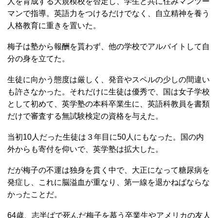
人を育成する大規模校を否定し、学生と共に住みマンツー
マンで指導。英語力をつけるだけでなく、自立精神を養う
人格教育に重きを置いた。
梅子は塾から報酬を貰わず、他の学校でアルバイトして自
分の身を立てた。
生徒に向かう態度は厳しく、発音やスペルの少しの間違い
も許さなかった。それだけに生徒は優秀で、国は女子学校
として初めて、英学塾の本科卒業生に、英語科教員を書類
だけで審査する無試験検定の資格を与えた。
当初10人だった生徒は３年目に50人にもなった。国の内
外からも寄付を仰いで、英学塾は拡大した。
だが梅子の不運は独身を貫く中で、大正になって糖尿病を
発症し、これに脳溢血が重なり、第一線を退かねばならな
かったことだ。
64歳、志半ばで死んだ梅子を慕う卒業生やアメリカの友人