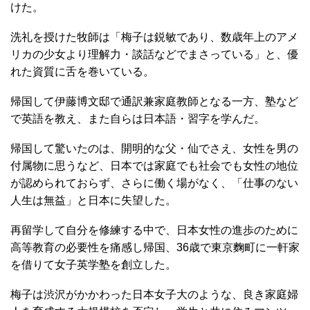
けた。
洗礼を授けた牧師は「梅子は鋭敏であり、数歳年上のアメ
リカの少女より理解力・談話などでまさっている」と、優
れた資質に舌を巻いている。
帰国して伊藤博文邸で通訳兼家庭教師となる一方、塾など
で英語を教え、また自らは日本語・習字を学んだ。
帰国して驚いたのは、開明的な父・仙でさえ、女性を男の
付属物に思うなど、日本では家庭でも社会でも女性の地位
が認められておらず、さらに働く場がなく、「仕事のない
人生は無益」と日本に失望した。
再留学して自分を修練する中で、日本女性の進歩のために
高等教育の必要性を痛感し帰国、36歳で東京麴町に一軒家
を借りて女子英学塾を創立した。
梅子は渋沢がかかわった日本女子大のような、良き家庭婦