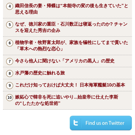
織田信長の妻・帰蝶は“本能寺の変の後も生きていた”と
思える理由
なぜ、徳川家の重臣・石川数正は寝返ったのか? チャン
スを迎えた秀吉の企み
植物学者・牧野富太郎が、家族を犠牲にしてまで貫いた
「草木への熱烈な恋心」
今さら他人に聞けない「アメリカの黒人」の歴史
水戸藩の歴史に触れる旅
これだけ知っておけば大丈夫！ 日本海軍艦艇10の基本
嫉妬心で韓非を死に追いやり...始皇帝に仕えた李斯
の“したたかな処世術”