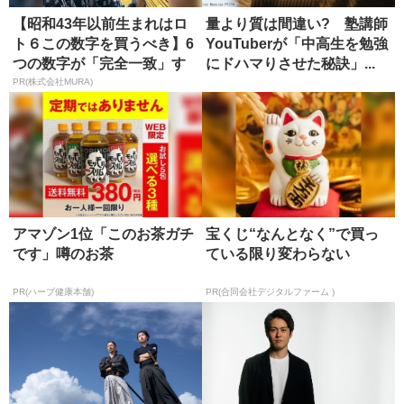
【昭和43年以前生まれはロ
量より質は間違い? 塾講師
ト６この数字を買うべき】6
YouTuberが「中高生を勉強
つの数字が「完全一致」す
にドハマりさせた秘訣」...
る方...
PR(株式会社MURA)
アマゾン1位「このお茶ガチ
宝くじ“なんとなく”で買っ
です」噂のお茶
ている限り変わらない
PR(ハーブ健康本舗)
PR(合同会社デジタルファーム )