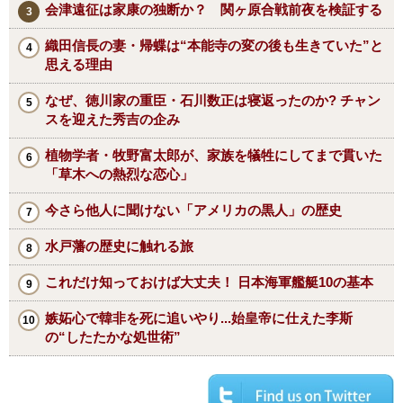
会津遠征は家康の独断か？ 関ヶ原合戦前夜を検証する
織田信長の妻・帰蝶は“本能寺の変の後も生きていた”と
思える理由
なぜ、徳川家の重臣・石川数正は寝返ったのか? チャン
スを迎えた秀吉の企み
植物学者・牧野富太郎が、家族を犠牲にしてまで貫いた
「草木への熱烈な恋心」
今さら他人に聞けない「アメリカの黒人」の歴史
水戸藩の歴史に触れる旅
これだけ知っておけば大丈夫！ 日本海軍艦艇10の基本
嫉妬心で韓非を死に追いやり...始皇帝に仕えた李斯
の“したたかな処世術”