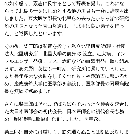
の如く怒り、素志に反するとして辞表を提出。これにな
らって北島多一をはじめとする他の所員も一斉に辞表を出
しました。東大医学部長で北里らの去ったからっぽの研究
所の所長となった青山胤道は、「北里は良い弟子を持っ
た」と述懐したといいます。
その後、柴三郎は私費を投じて私立北里研究所(現・社団
法人北里研究所、北里大学の前身)を設立。狂犬病、イン
フルエンザ、発疹チフス、赤痢などの血清開発に取り組み
ます。あの野口英世も一時期、研究所に属していました。
また長年多大な援助をしてくれた故・福澤諭吉に報いるた
め、慶應義塾大学に医学部を創設し、医学部長や附属病院
長を無給で務めました。
さらに柴三郎はそれまでばらばらであった医師会を統合し
た大日本医師会の初代会長、日本医師会の初代会長も務
め、昭和6年に脳溢血で没しました。享年78。
柴三郎は自分には厳しく、筋の通らぬことは断固反対しま