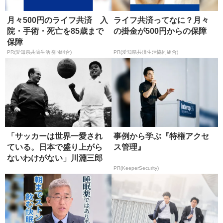
月々500円のライフ共済 入
ライフ共済ってなに？月々
院・手術・死亡を85歳まで
の掛金が500円からの保障
保障
PR(愛知県共済生活協同組合)
PR(愛知県共済生活協同組合)
「サッカーは世界一愛され
事例から学ぶ『特権アクセ
ている。日本で盛り上がら
ス管理』
ないわけがない」川淵三郎
が貫いた...
PR(KeeperSecurity)