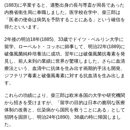
(1883)に卒業すると、適塾出身の長与専斎が局長であった
内務省衛生局に奉職しました。医学校在学中、柴三郎は
「医者の使命は病気を予防することにある」という確信を
得たといいます。
2年後の明治18年(1885)、33歳でドイツ・ベルリン大学に
留学。ローベルト・コッホに師事して、明治22年(1889)に
破傷風菌純粋培養法に成功。翌年には破傷風菌抗毒素を発
見し、前人未到の業績に世界が驚嘆しました。さらに血清
療法という、血清中に抗体を生み出す画期的手法も開発、
ジフテリア毒素と破傷風毒素に対する抗血清を生み出しま
す。
これらの功績により、柴三郎は欧米各国の大学や研究機関
から招きを受けますが、「留学の目的は日本の脆弱な医療
体制の改善と、伝染病から国民を救うことにある」として
招聘を固辞し、明治24年(1890)、38歳の時に帰国しまし
た。