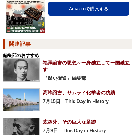
Amazonで購入する
関連記事
編集部のおすすめ
福澤諭吉の思想～一身独立して一国独立
す
『歴史街道』編集部
高峰譲吉、サムライ化学者の功績
7月15日 This Day in History
森鴎外、その巨大な足跡
7月9日 This Day in History