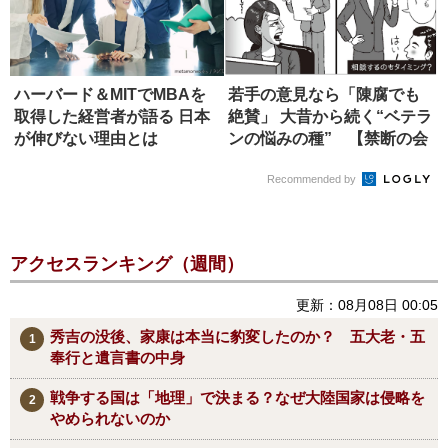
ハーバード＆MITでMBAを
若手の意見なら「陳腐でも
取得した経営者が語る 日本
絶賛」 大昔から続く“ベテラ
が伸びない理由とは
ンの悩みの種” 【禁断の会
社...
Recommended by
アクセスランキング（週間）
更新：08月08日 00:05
秀吉の没後、家康は本当に豹変したのか？ 五大老・五
奉行と遺言書の中身
戦争する国は「地理」で決まる？なぜ大陸国家は侵略を
やめられないのか