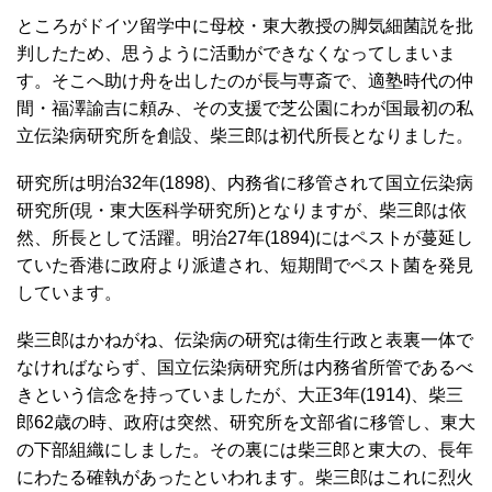
ところがドイツ留学中に母校・東大教授の脚気細菌説を批
判したため、思うように活動ができなくなってしまいま
す。そこへ助け舟を出したのが長与専斎で、適塾時代の仲
間・福澤諭吉に頼み、その支援で芝公園にわが国最初の私
立伝染病研究所を創設、柴三郎は初代所長となりました。
研究所は明治32年(1898)、内務省に移管されて国立伝染病
研究所(現・東大医科学研究所)となりますが、柴三郎は依
然、所長として活躍。明治27年(1894)にはペストが蔓延し
ていた香港に政府より派遣され、短期間でペスト菌を発見
しています。
柴三郎はかねがね、伝染病の研究は衛生行政と表裏一体で
なければならず、国立伝染病研究所は内務省所管であるべ
きという信念を持っていましたが、大正3年(1914)、柴三
郎62歳の時、政府は突然、研究所を文部省に移管し、東大
の下部組織にしました。その裏には柴三郎と東大の、長年
にわたる確執があったといわれます。柴三郎はこれに烈火