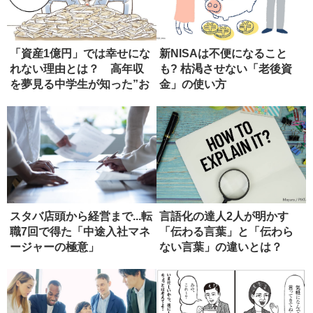
「資産1億円」では幸せにな
新NISAは不便になること
れない理由とは？ 高年収
も? 枯渇させない「老後資
を夢見る中学生が知った”お
金」の使い方
金の...
スタバ店頭から経営まで...転
言語化の達人2人が明かす
職7回で得た「中途入社マネ
「伝わる言葉」と「伝わら
ージャーの極意」
ない言葉」の違いとは？