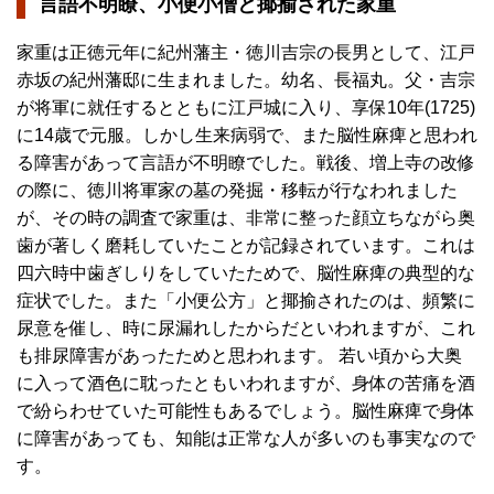
言語不明瞭、小便小僧と揶揄された家重
家重は正徳元年に紀州藩主・徳川吉宗の長男として、江戸
赤坂の紀州藩邸に生まれました。幼名、長福丸。父・吉宗
が将軍に就任するとともに江戸城に入り、享保10年(1725)
に14歳で元服。しかし生来病弱で、また脳性麻痺と思われ
る障害があって言語が不明瞭でした。戦後、増上寺の改修
の際に、徳川将軍家の墓の発掘・移転が行なわれました
が、その時の調査で家重は、非常に整った顔立ちながら奥
歯が著しく磨耗していたことが記録されています。これは
四六時中歯ぎしりをしていたためで、脳性麻痺の典型的な
症状でした。また「小便公方」と揶揄されたのは、頻繁に
尿意を催し、時に尿漏れしたからだといわれますが、これ
も排尿障害があったためと思われます。 若い頃から大奥
に入って酒色に耽ったともいわれますが、身体の苦痛を酒
で紛らわせていた可能性もあるでしょう。脳性麻痺で身体
に障害があっても、知能は正常な人が多いのも事実なので
す。