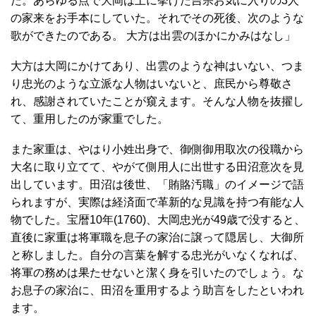
た。あらゆる点で大岡は上に挙げた吉宗お気に入りの3人
の家来をお手本にしていた。それでその死後、次のような
歌ができたのである。 大方は出雲のほかにかみはなし」
大方は大岡にかけてあり、出雲のような神はいない、つま
り忠光のような立派な人物はいないと、庶民から尊敬さ
れ、感謝されていたことが窺えます。そんな人物を抜擢し
て、重用したのが家重でした。
また家重は、やはり小姓出身で、御側御用取次の役職から
大名に取り立てて、やがて側用人に出世する田沼意次を見
出しています。田沼は後世、「賄賂汚職」のイメージで語
られますが、実際は経済面で革新的な見識を持つ有能な人
物でした。宝暦10年(1760)、大岡忠光が49歳で没すると、
直後に家重は将軍職を息子の家治に譲って隠居し、大御所
と称しました。自分の言葉を解する忠光がいなくなれば、
将軍の務めは果たせないと潔く身を引いたのでしょう。な
お息子の家治に、田沼を重用するよう助言をしたといわれ
ます。