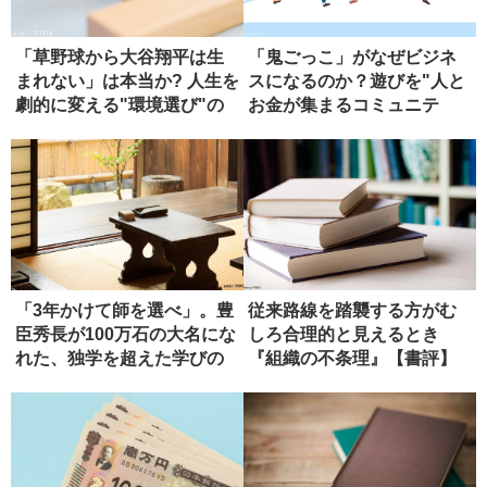
「草野球から大谷翔平は生
「鬼ごっこ」がなぜビジネ
まれない」は本当か? 人生を
スになるのか？遊びを"人と
劇的に変える"環境選び"の
お金が集まるコミュニテ
残...
ィ"に変...
「3年かけて師を選べ」。豊
従来路線を踏襲する方がむ
臣秀長が100万石の大名にな
しろ合理的と見えるとき
れた、独学を超えた学びの
『組織の不条理』【書評】
正...