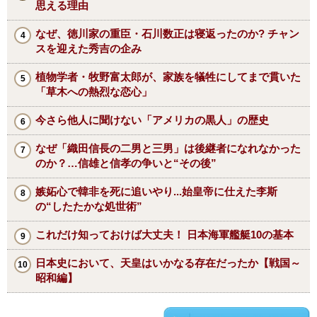
思える理由
なぜ、徳川家の重臣・石川数正は寝返ったのか? チャン
スを迎えた秀吉の企み
植物学者・牧野富太郎が、家族を犠牲にしてまで貫いた
「草木への熱烈な恋心」
今さら他人に聞けない「アメリカの黒人」の歴史
なぜ「織田信長の二男と三男」は後継者になれなかった
のか？…信雄と信孝の争いと“その後”
嫉妬心で韓非を死に追いやり...始皇帝に仕えた李斯
の“したたかな処世術”
これだけ知っておけば大丈夫！ 日本海軍艦艇10の基本
日本史において、天皇はいかなる存在だったか【戦国～
昭和編】