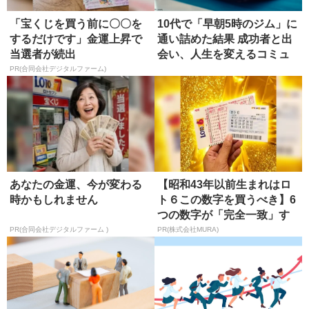
「宝くじを買う前に〇〇を
10代で「早朝5時のジム」に
するだけです」金運上昇で
通い詰めた結果 成功者と出
当選者が続出
会い、人生を変えるコミュ
ニ...
PR(合同会社デジタルファーム)
あなたの金運、今が変わる
【昭和43年以前生まれはロ
時かもしれません
ト６この数字を買うべき】6
つの数字が「完全一致」す
る方...
PR(合同会社デジタルファーム )
PR(株式会社MURA)