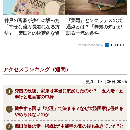
神戸の富豪が少年に語った
『葉隠』とソクラテスの共
「幸せな億万長者になる方
通点とは？「無知の知」が
法」 庶民との決定的な違
語る一流の条件
い
Recommended by
アクセスランキング（週間）
更新：08月06日 00:05
秀吉の没後、家康は本当に豹変したのか？ 五大老・五
奉行と遺言書の中身
戦争する国は「地理」で決まる？なぜ大陸国家は侵略を
やめられないのか
織田信長の妻・帰蝶は“本能寺の変の後も生きていた”と