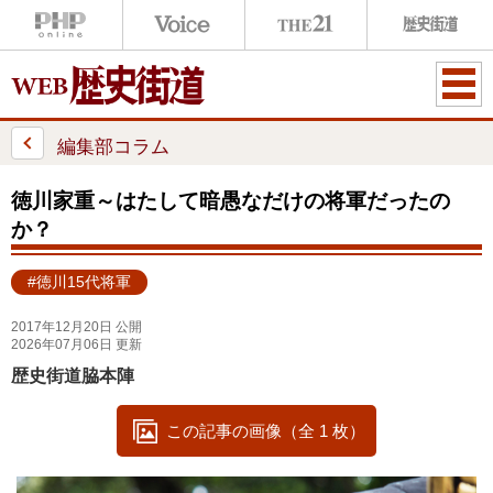
ME
NU
編集部コラム
徳川家重～はたして暗愚なだけの将軍だったの
か？
#徳川15代将軍
2017年12月20日 公開
2026年07月06日 更新
歴史街道脇本陣
この記事の画像（全 1 枚）