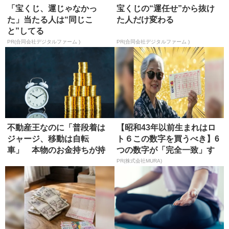
「宝くじ、運じゃなかっ
宝くじの“運任せ”から抜け
た」当たる人は“同じこ
た人だけ変わる
と”してる
PR(合同会社デジタルファーム )
PR(合同会社デジタルファーム )
不動産王なのに「普段着は
【昭和43年以前生まれはロ
ジャージ、移動は自転
ト６この数字を買うべき】6
車」 本物のお金持ちが持
つの数字が「完全一致」す
つ特徴
る方...
PR(株式会社MURA)