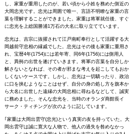
し、家重が重用したのが、若い頃から小姓を務めた側近の
大岡忠光です。忠光は周囲で唯一、言語不明瞭な家重の言
葉を理解することができました。家重は将軍就任後、すぐ
に忠光を上総国勝浦1万石の大名に取り立てています。
忠光は、吉宗に抜擢されて江戸南町奉行として活躍する大
岡越前守忠相の縁戚でした。忠光はその後も家重に重用さ
れ、宝暦4年(1754)には若年寄、同6年(1756)には側用人
と、異例の出世を遂げていきます。将軍の言葉を自分しか
解さないとなれば、その者が邪まな考えを起こしてもおか
しくないケースです。しかし、忠光は一切驕ったり、政治
に口を挟むようなことはせず、自分の身の処し方を旗本か
ら大名に出世した遠縁の大岡忠相に尋ねるなどして、誠実
に務めました。そんな忠光を、当時のオランダ商館長イ
サーク・ティチングが次のように記しています。
｢家重は大岡出雲守(忠光)という真実の友を持っていた。大
岡出雲守は誠に寛大な人物で、他人の過失を咎めなかっ