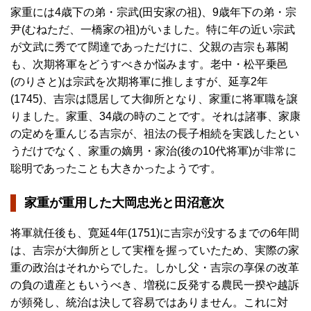
家重には4歳下の弟・宗武(田安家の祖)、9歳年下の弟・宗
尹(むねただ、一橋家の祖)がいました。特に年の近い宗武
が文武に秀でて闊達であっただけに、父親の吉宗も幕閣
も、次期将軍をどうすべきか悩みます。老中・松平乗邑
(のりさと)は宗武を次期将軍に推しますが、延享2年
(1745)、吉宗は隠居して大御所となり、家重に将軍職を譲
りました。家重、34歳の時のことです。それは諸事、家康
の定めを重んじる吉宗が、祖法の長子相続を実践したとい
うだけでなく、家重の嫡男・家治(後の10代将軍)が非常に
聡明であったことも大きかったようです。
家重が重用した大岡忠光と田沼意次
将軍就任後も、寛延4年(1751)に吉宗が没するまでの6年間
は、吉宗が大御所として実権を握っていたため、実際の家
重の政治はそれからでした。しかし父・吉宗の享保の改革
の負の遺産ともいうべき、増税に反発する農民一揆や越訴
が頻発し、統治は決して容易ではありません。これに対