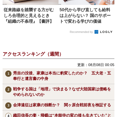
従来路線を踏襲する方がむ
50代から学び直しても給料
しろ合理的と見えるとき
は上がらない？ 国のサポー
『組織の不条理』【書評】
トで変わる学びの価値
Recommended by
アクセスランキング（週間）
更新：08月08日 00:05
秀吉の没後、家康は本当に豹変したのか？ 五大老・五
奉行と遺言書の中身
戦争する国は「地理」で決まる？なぜ大陸国家は侵略を
やめられないのか
会津遠征は家康の独断か？ 関ヶ原合戦前夜を検証する
織田信長の妻・帰蝶は“本能寺の変の後も生きていた”と