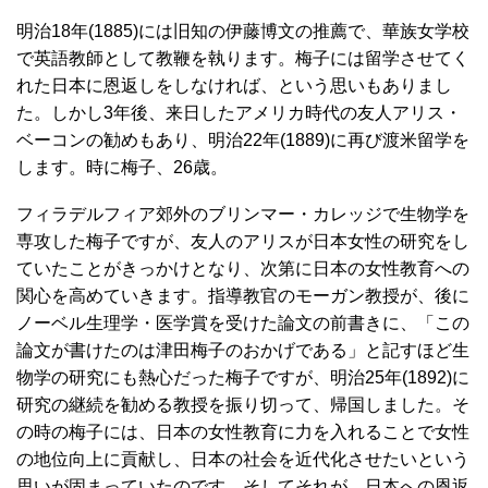
明治18年(1885)には旧知の伊藤博文の推薦で、華族女学校
で英語教師として教鞭を執ります。梅子には留学させてく
れた日本に恩返しをしなければ、という思いもありまし
た。しかし3年後、来日したアメリカ時代の友人アリス・
ベーコンの勧めもあり、明治22年(1889)に再び渡米留学を
します。時に梅子、26歳。
フィラデルフィア郊外のブリンマー・カレッジで生物学を
専攻した梅子ですが、友人のアリスが日本女性の研究をし
ていたことがきっかけとなり、次第に日本の女性教育への
関心を高めていきます。指導教官のモーガン教授が、後に
ノーベル生理学・医学賞を受けた論文の前書きに、「この
論文が書けたのは津田梅子のおかげである」と記すほど生
物学の研究にも熱心だった梅子ですが、明治25年(1892)に
研究の継続を勧める教授を振り切って、帰国しました。そ
の時の梅子には、日本の女性教育に力を入れることで女性
の地位向上に貢献し、日本の社会を近代化させたいという
思いが固まっていたのです。そしてそれが、日本への恩返