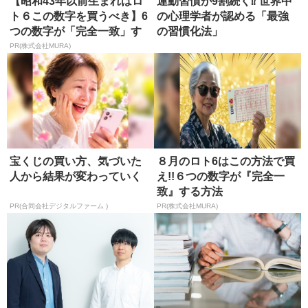
【昭和43年以前生まれはロ
運動習慣が9割続く⁉ 世界中
ト６この数字を買うべき】6
の心理学者が認める「最強
つの数字が「完全一致」す
の習慣化法」
る方...
PR(株式会社MURA)
宝くじの買い方、気づいた
８月のロト6はこの方法で買
人から結果が変わっていく
え!!６つの数字が『完全一
致』する方法
PR(合同会社デジタルファーム )
PR(株式会社MURA)