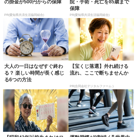
の掛金が500円からの保障
院・手術・死亡を85歳まで
保障
PR(愛知県共済生活協同組合)
PR(愛知県共済生活協同組合)
大人の一日はなぜすぐ終わ
【宝くじ落選】外れ続ける
る？ 楽しい時間が長く感じ
流れ、ここで断ちませんか
る6つの方法
PR(合同会社デジタルファーム )