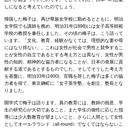
しになると考えていたのでしょう。
帰国した梅子は、再び華族女学校に勤めるとともに、明治
女学院でも講師を務め、明治31年(1898)には女子高等師範
学校の教授を兼任しました。その頃の梅子は、こう語って
います。「文化、教育、経験がなくては、理想的な妻や母
にはなり得ない」。これは女性が社会で男性と競争するこ
とが女性の自立であるとする考え方とは異なり、女性が男
性の知的、精神的な協力者になることが、日本の発展に貢
献する道であるとするものでした。そしてそうした考え方
を基盤に、明治33年(1900)、官職を辞した梅子は多くの協
力者を得て、東京麹町に「女子英学塾」を創立、塾長とな
りました。
開学式で梅子は語ります。真の教育には、教師の熱意、学
生の研究心が大切であること、また学生の個性に応じた指
導には少人数教育が望ましいこと、さらに人間として女性
としてオールラウンド（all-round）でなくてはならないこ