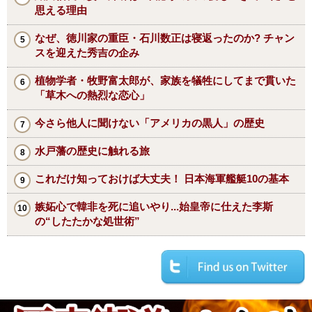
思える理由
なぜ、徳川家の重臣・石川数正は寝返ったのか? チャン
スを迎えた秀吉の企み
植物学者・牧野富太郎が、家族を犠牲にしてまで貫いた
「草木への熱烈な恋心」
今さら他人に聞けない「アメリカの黒人」の歴史
水戸藩の歴史に触れる旅
これだけ知っておけば大丈夫！ 日本海軍艦艇10の基本
嫉妬心で韓非を死に追いやり...始皇帝に仕えた李斯
の“したたかな処世術”