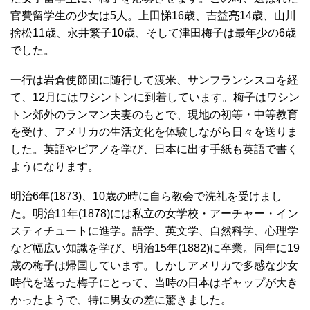
官費留学生の少女は5人。上田悌16歳、吉益亮14歳、山川
捨松11歳、永井繁子10歳、そして津田梅子は最年少の6歳
でした。
一行は岩倉使節団に随行して渡米、サンフランシスコを経
て、12月にはワシントンに到着しています。梅子はワシン
トン郊外のランマン夫妻のもとで、現地の初等・中等教育
を受け、アメリカの生活文化を体験しながら日々を送りま
した。英語やピアノを学び、日本に出す手紙も英語で書く
ようになります。
明治6年(1873)、10歳の時に自ら教会で洗礼を受けまし
た。明治11年(1878)には私立の女学校・アーチャー・イン
スティチュートに進学。語学、英文学、自然科学、心理学
など幅広い知識を学び、明治15年(1882)に卒業。同年に19
歳の梅子は帰国しています。しかしアメリカで多感な少女
時代を送った梅子にとって、当時の日本はギャップが大き
かったようで、特に男女の差に驚きました。