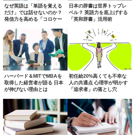
なぜ英語は「単語を覚える
日本の辞書は世界トップレ
だけ」では話せないのか？
ベル？ 英語力を底上げする
発信力を高める「コロケー
「英和辞書」活用術
ション...
ハーバード＆MITでMBAを
初任給20%高くても不幸な
取得した経営者が語る 日本
人の共通点 心理学が明かす
が伸びない理由とは
「追求者」の落とし穴