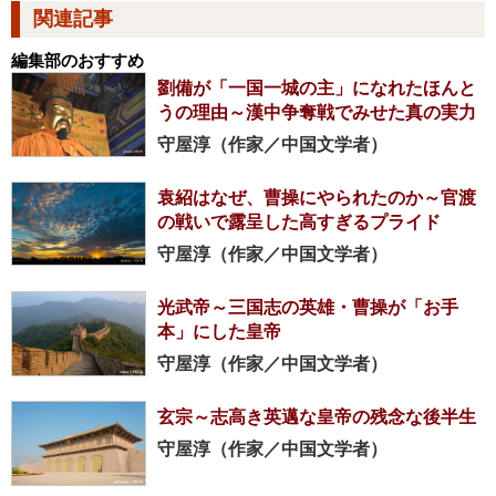
関連記事
編集部のおすすめ
劉備が「一国一城の主」になれたほんと
うの理由～漢中争奪戦でみせた真の実力
守屋淳（作家／中国文学者）
袁紹はなぜ、曹操にやられたのか～官渡
の戦いで露呈した高すぎるプライド
守屋淳（作家／中国文学者）
光武帝～三国志の英雄・曹操が「お手
本」にした皇帝
守屋淳（作家／中国文学者）
玄宗～志高き英邁な皇帝の残念な後半生
守屋淳（作家／中国文学者）