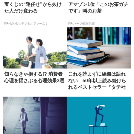
宝くじの“運任せ”から抜け
アマゾン1位「このお茶ガチ
た人だけ変わる
です」噂のお茶
PR(合同会社デジタルファーム )
PR(ハーブ健康本舗)
知らなきゃ損する!? 消費者
これを読まずに組織は語れ
心理を揺さぶる心理効果3選
ない 50年以上読み続けら
れるベストセラー『タテ社
会の人...