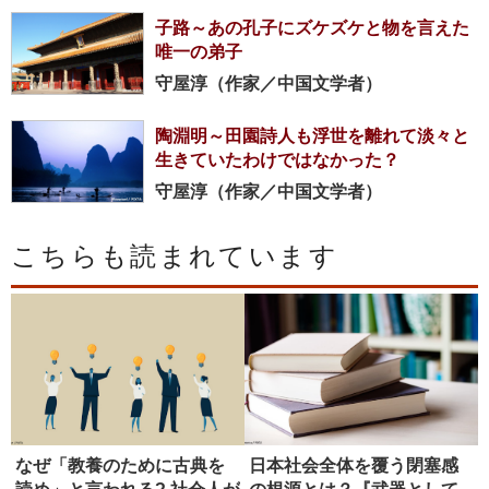
子路～あの孔子にズケズケと物を言えた
唯一の弟子
守屋淳（作家／中国文学者）
陶淵明～田園詩人も浮世を離れて淡々と
生きていたわけではなかった？
守屋淳（作家／中国文学者）
こちらも読まれています
なぜ「教養のために古典を
日本社会全体を覆う閉塞感