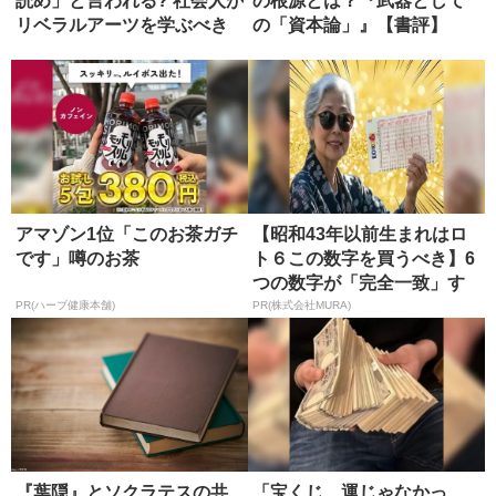
読め」と言われる? 社会人が
の根源とは？『武器として
リベラルアーツを学ぶべき
の「資本論」』【書評】
理由
アマゾン1位「このお茶ガチ
【昭和43年以前生まれはロ
です」噂のお茶
ト６この数字を買うべき】6
つの数字が「完全一致」す
る方...
PR(ハーブ健康本舗)
PR(株式会社MURA)
『葉隠』とソクラテスの共
「宝くじ、運じゃなかっ