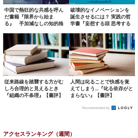
中国で熱狂的な共感を呼ん
破壊的なイノベーションを
だ書籍『限界から始ま
誕生させるには？ 実践の哲
る』 手加減なしの知的格
学書『妄想する頭 思考する
闘【書評】
手』...
従来路線を踏襲する方がむ
人間は叱ることで快感を覚
しろ合理的と見えるとき
えてしまう...『叱る依存がと
『組織の不条理』【書評】
まらない』【書評】
Recommended by
アクセスランキング（週間）