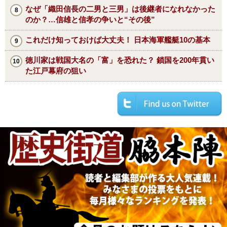
なぜ「織田信長の二男と三男」は後継者になれなかった
のか？…信雄と信孝の争いと“その後”
これだけ知っておけば大丈夫！ 日本海軍艦艇10の基本
徳川家は戦国大名の「富」を恐れた？ 鎖国を200年貫い
た江戸幕府の狙い