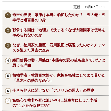
更新：08月07日 00:05
秀吉の没後、家康は本当に豹変したのか？ 五大老・五
奉行と遺言書の中身
戦争する国は「地理」で決まる？なぜ大陸国家は侵略を
やめられないのか
なぜ、徳川家の重臣・石川数正は寝返ったのか? チャン
スを迎えた秀吉の企み
織田信長の妻・帰蝶は“本能寺の変の後も生きていた”と
思える理由
植物学者・牧野富太郎が、家族を犠牲にしてまで貫いた
「草木への熱烈な恋心」
今さら他人に聞けない「アメリカの黒人」の歴史
嫉妬心で韓非を死に追いやり...始皇帝に仕えた李斯
の“したたかな処世術”