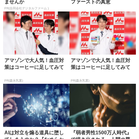
ませんか
ファーストの真意
PR(合同会社デジタルファーム )
アマゾンで大人気！血圧対
アマゾンで大人気！血圧対
策はコーヒーに足してみて
策はコーヒーに足してみて
PR(森永乳業)
PR(森永乳業)
AIは対立を煽る道具に堕し
『弱者男性1500万人時代』