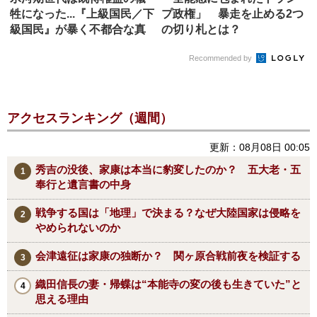
牲になった...『上級国民／下
プ政権」 暴走を止める2つ
級国民』が暴く不都合な真
の切り札とは？
実...
Recommended by
アクセスランキング（週間）
更新：08月08日 00:05
秀吉の没後、家康は本当に豹変したのか？ 五大老・五
奉行と遺言書の中身
戦争する国は「地理」で決まる？なぜ大陸国家は侵略を
やめられないのか
会津遠征は家康の独断か？ 関ヶ原合戦前夜を検証する
織田信長の妻・帰蝶は“本能寺の変の後も生きていた”と
思える理由