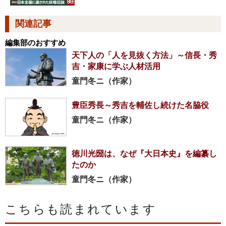
関連記事
編集部のおすすめ
天下人の「人を見抜く方法」～信長・秀
吉・家康に学ぶ人材活用
童門冬ニ（作家）
豊臣秀長～秀吉を輔佐し続けた名脇役
童門冬ニ（作家）
徳川光圀は、なぜ『大日本史』を編纂し
たのか
童門冬ニ（作家）
こちらも読まれています