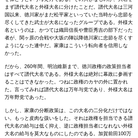
まず譜代大名と外様大名に分けたことだ。譜代大名は三河
国以来、徳川家がまだ松平家といっていた当時から忠節を
尽くしてきた武士が大名になったグループである。外様大
名というのは、かつては織田信長や豊臣秀吉の部下だった
者が、関ヶ原の合戦や大坂の陣以降徳川家に忠節を尽くす
ようになった連中だ。家康はこういう転向者を信用しな
かった。
だから、260年間、明治維新まで、徳川政権の政策担当者
はすべて譜代大名である。外様大名は絶対に幕政に参画す
ることはできなかった。つねに政権のカヤの外に置かれ
た。言ってみれば譜代大名は万年与党であり、外様大名は
万年野党であった。
しかし、家康の分断政策は、この大名の二分化だけではな
い。もっと皮肉な扱いをした。それは政権を担当できる譜
代大名の給与は低く抑え、逆に政権担当者になれない外様
大名の給与を莫大なものにしたのである。加賀前田100万