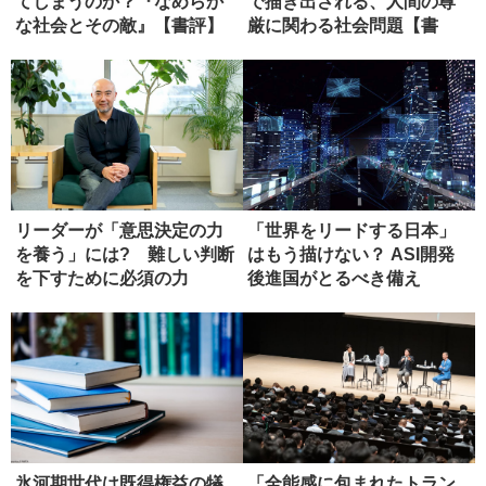
てしまうのか？『なめらか
で描き出される、人間の尊
な社会とその敵』【書評】
厳に関わる社会問題【書
評】
リーダーが「意思決定の力
「世界をリードする日本」
を養う」には? 難しい判断
はもう描けない？ ASI開発
を下すために必須の力
後進国がとるべき備え
氷河期世代は既得権益の犠
「全能感に包まれたトラン