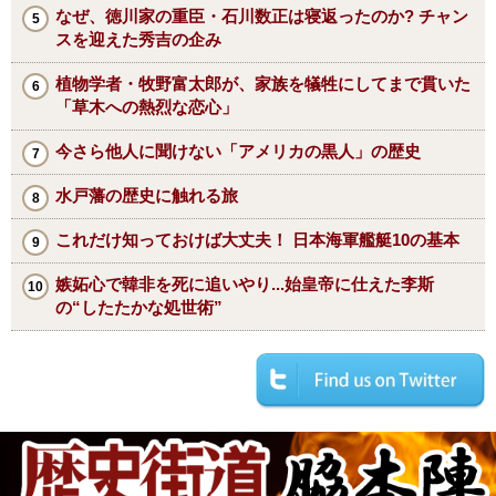
なぜ、徳川家の重臣・石川数正は寝返ったのか? チャン
スを迎えた秀吉の企み
植物学者・牧野富太郎が、家族を犠牲にしてまで貫いた
「草木への熱烈な恋心」
今さら他人に聞けない「アメリカの黒人」の歴史
水戸藩の歴史に触れる旅
これだけ知っておけば大丈夫！ 日本海軍艦艇10の基本
嫉妬心で韓非を死に追いやり...始皇帝に仕えた李斯
の“したたかな処世術”