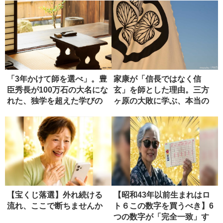
「3年かけて師を選べ」。豊
家康が「信長ではなく信
臣秀長が100万石の大名にな
玄」を師とした理由。三方
れた、独学を超えた学びの
ヶ原の大敗に学ぶ、本当の
正...
師の選び方
【宝くじ落選】外れ続ける
【昭和43年以前生まれはロ
流れ、ここで断ちませんか
ト６この数字を買うべき】6
つの数字が「完全一致」す