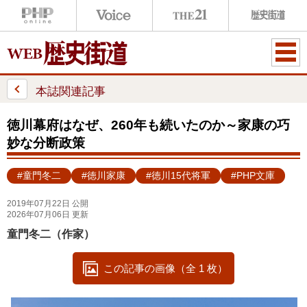
ME
NU
本誌関連記事
徳川幕府はなぜ、260年も続いたのか～家康の巧
妙な分断政策
#童門冬二
#徳川家康
#徳川15代将軍
#PHP文庫
2019年07月22日 公開
2026年07月06日 更新
童門冬二（作家）
この記事の画像（全 1 枚）