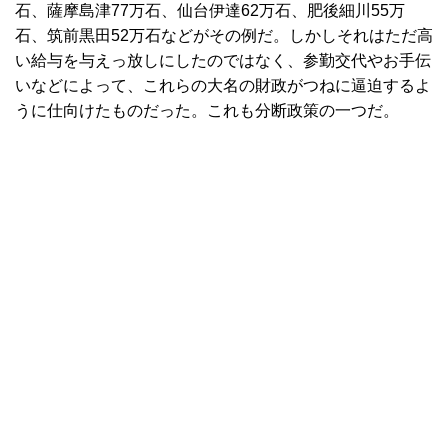
石、薩摩島津77万石、仙台伊達62万石、肥後細川55万
石、筑前黒田52万石などがその例だ。しかしそれはただ高
い給与を与えっ放しにしたのではなく、参勤交代やお手伝
いなどによって、これらの大名の財政がつねに逼迫するよ
うに仕向けたものだった。これも分断政策の一つだ。