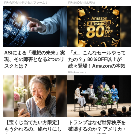
る方...
PR(合同会社デジタルファーム )
PR(株式会社MURA)
ASIによる「理想の未来」実
「え、こんなセールやって
現、その障害となる2つのリ
たの？」80％OFF以上が
スクとは？
続々登場！Amazonの本気
が...
PR(Amazon)
【宝くじ当てたい方限定】
トランプはなぜ世界秩序を
もう外れるの、終わりにし
破壊するのか？ アメリカ・