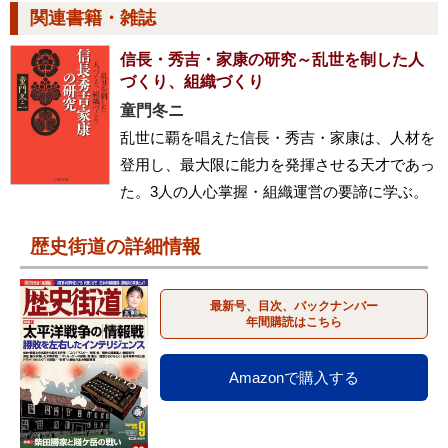
関連書籍・雑誌
信長・秀吉・家康の研究～乱世を制した人
づくり、組織づくり
童門冬ニ
乱世に覇を唱えた信長・秀吉・家康は、人材を
登用し、最大限に能力を発揮させる天才であっ
た。3人の人心掌握・組織運営の要諦に学ぶ。
歴史街道の詳細情報
最新号、目次、バックナンバー
年間購読はこちら
Amazonで購入する