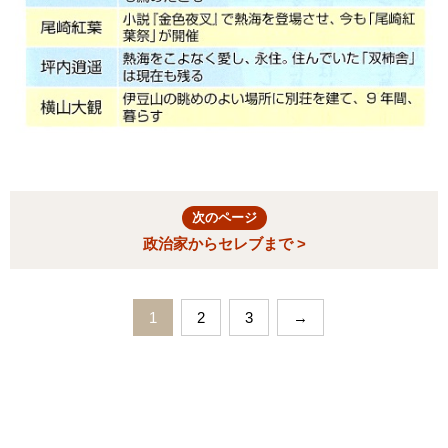
次のページ
政治家からセレブまで >
1
2
3
→