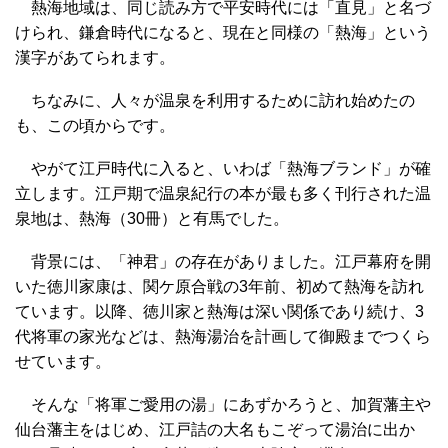
熱海地域は、同じ読み方で平安時代には「直見」と名づ
けられ、鎌倉時代になると、現在と同様の「熱海」という
漢字があてられます。
ちなみに、人々が温泉を利用するために訪れ始めたの
も、この頃からです。
やがて江戸時代に入ると、いわば「熱海ブランド」が確
立します。江戸期で温泉紀行の本が最も多く刊行された温
泉地は、熱海（30冊）と有馬でした。
背景には、「神君」の存在がありました。江戸幕府を開
いた徳川家康は、関ケ原合戦の3年前、初めて熱海を訪れ
ています。以降、徳川家と熱海は深い関係であり続け、3
代将軍の家光などは、熱海湯治を計画して御殿までつくら
せています。
そんな「将軍ご愛用の湯」にあずかろうと、加賀藩主や
仙台藩主をはじめ、江戸詰の大名もこぞって湯治に出か