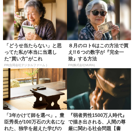
「どうせ当たらない」と思
８月のロト6はこの方法で買
ってた私が本当に当選し
え!!６つの数字が『完全一
た“買い方”がこれ
致』する方法
PR(合同会社デジタルファーム )
PR(株式会社MURA)
「3年かけて師を選べ」。豊
『弱者男性1500万人時代』
臣秀長が100万石の大名にな
で描き出される、人間の尊
れた、独学を超えた学びの
厳に関わる社会問題【書