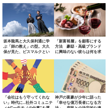
正...
評】
坂本龍馬と大久保利通に学
「新富裕層」を顧客にする
ぶ「師の教え」の型。大久
方法 豪邸・高級ブランド
保が見た、ビスマルクとい
に興味のない彼らは何を求
う究極の...
めるか
「会社はもう守ってくれな
神戸の富豪が少年に語った
い」時代に...社外コミュニテ
「幸せな億万長者になる方
ィが"一生モノの仕事"を運...
法」 庶民との決定的な違