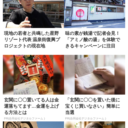
現地の若者と共鳴した星野
味の素が銭湯で記者会見！
リゾート代表 温泉街復興プ
「アミノ酸の湯」を体験で
ロジェクトの現在地
きるキャンペーンに注目
玄関に〇〇置いてる人は金
「玄関に〇〇を置いた後に
運落ちてます…金運を上げ
宝くじ買いなさい」簡単に
る方法とは
当選
PR(合同会社デジタルファーム )
PR(合同会社デジタルファーム )