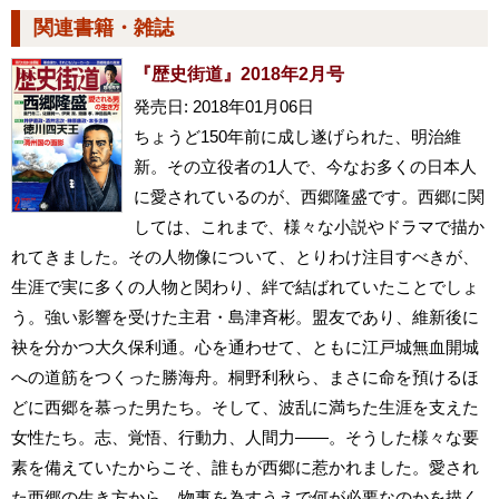
関連書籍・雑誌
『歴史街道』2018年2月号
発売日: 2018年01月06日
ちょうど150年前に成し遂げられた、明治維
新。その立役者の1人で、今なお多くの日本人
に愛されているのが、西郷隆盛です。西郷に関
しては、これまで、様々な小説やドラマで描か
れてきました。その人物像について、とりわけ注目すべきが、
生涯で実に多くの人物と関わり、絆で結ばれていたことでしょ
う。強い影響を受けた主君・島津斉彬。盟友であり、維新後に
袂を分かつ大久保利通。心を通わせて、ともに江戸城無血開城
への道筋をつくった勝海舟。桐野利秋ら、まさに命を預けるほ
どに西郷を慕った男たち。そして、波乱に満ちた生涯を支えた
女性たち。志、覚悟、行動力、人間力――。そうした様々な要
素を備えていたからこそ、誰もが西郷に惹かれました。愛され
た西郷の生き方から、物事を為すうえで何が必要なのかを描く