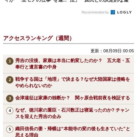
い
Recommended by
アクセスランキング（週間）
更新：08月09日 00:05
秀吉の没後、家康は本当に豹変したのか？ 五大老・五
奉行と遺言書の中身
戦争する国は「地理」で決まる？なぜ大陸国家は侵略を
やめられないのか
会津遠征は家康の独断か？ 関ヶ原合戦前夜を検証する
なぜ、徳川家の重臣・石川数正は寝返ったのか? チャン
スを迎えた秀吉の企み
織田信長の妻・帰蝶は“本能寺の変の後も生きていた”と
思える理由