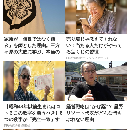
家康が「信長ではなく信
売り場じゃ教えてくれな
玄」を師とした理由。三方
い！当たる人だけがやって
ヶ原の大敗に学ぶ、本当の
る宝くじの習慣
師の選び方
PR(合同会社デジタルファーム )
【昭和43年以前生まれはロ
経営戦略は“かぜ薬”？ 星野
ト６この数字を買うべき】6
リゾート代表がどんな時も
つの数字が「完全一致」す
ぶれない理由
る方...
PR(株式会社MURA)