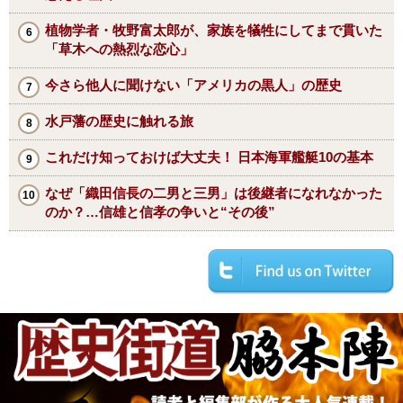
植物学者・牧野富太郎が、家族を犠牲にしてまで貫いた
「草木への熱烈な恋心」
今さら他人に聞けない「アメリカの黒人」の歴史
水戸藩の歴史に触れる旅
これだけ知っておけば大丈夫！ 日本海軍艦艇10の基本
なぜ「織田信長の二男と三男」は後継者になれなかった
のか？…信雄と信孝の争いと“その後”