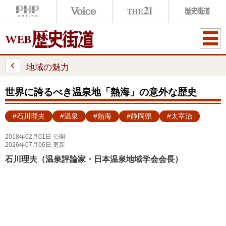
ME
NU
地域の魅力
世界に誇るべき温泉地「熱海」の意外な歴史
#石川理夫
#温泉
#熱海
#静岡県
#太宰治
2018年02月01日 公開
2026年07月06日 更新
石川理夫（温泉評論家・日本温泉地域学会会長）