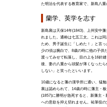
た明治を代表する教育家で、新島八重
蘭学、英学を志す
新島襄は天保14年(1843)、上州
れました。通称は七五三太。これは同
ため、男子誕生に「しめた！」と言っ
少の頃は腕白で、8歳の時に他の子供
渡ってみせて転落し、目の上を16針
後、妻の八重から頭髪が薄くなったら
しない」と笑ったといいます。
10歳になると藩の漢学所に通い、猛
襄は認められて、14歳の時に藩主・
(1857)に勝明が急死すると、新藩主
への意欲を抑え切れません。祐筆役の