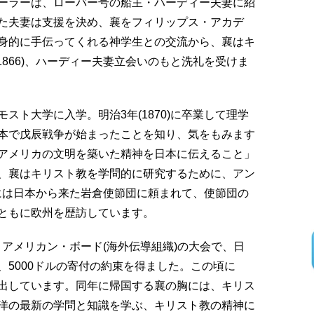
ーラーは、ローバー号の船主・ハーディー夫妻に紹
た夫妻は支援を決め、襄をフィリップス・アカデ
身的に手伝ってくれる神学生との交流から、襄はキ
1866)、ハーディー夫妻立会いのもと洗礼を受けま
スト大学に入学。明治3年(1870)に卒業して理学
本で戊辰戦争が始まったことを知り、気をもみます
アメリカの文明を築いた精神を日本に伝えること」
、襄はキリスト教を学問的に研究するために、アン
2)には日本から来た岩倉使節団に頼まれて、使節団の
ともに欧州を歴訪しています。
と、アメリカン・ボード(海外伝導組織)の大会で、日
5000ドルの寄付の約束を得ました。この頃に
出しています。同年に帰国する襄の胸には、キリス
洋の最新の学問と知識を学ぶ、キリスト教の精神に