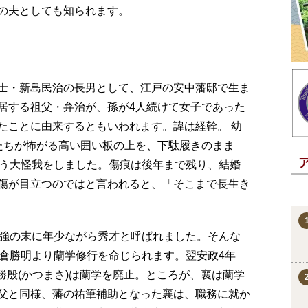
の夫としても知られます。
安中藩士・新島民治の長男として、江戸の安中藩邸で生ま
居する祖父・弁治が、孫が4人続けて女子であった
たことに由来するともいわれます。諱は経幹。 幼
たちが怖がる高い囲い板の上を、下駄履きのまま
縫う大怪我をしました。傷痕は後年まで残り、結婚
傷が目立つのではと言われると、「そこまで長生き
勉強の末に年少ながら秀才と呼ばれました。そんな
板倉勝明より蘭学修行を命じられます。翌安政4年
・勝殷(かつまさ)は蘭学を廃止。ところが、襄は蘭学
父と同様、藩の祐筆補助となった襄は、職務に就か