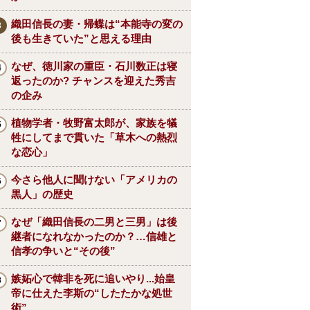
織田信長の妻・帰蝶は“本能寺の変の
後も生きていた”と思える理由
なぜ、徳川家の重臣・石川数正は寝
返ったのか? チャンスを迎えた秀吉
の企み
植物学者・牧野富太郎が、家族を犠
牲にしてまで貫いた「草木への熱烈
な恋心」
今さら他人に聞けない「アメリカの
黒人」の歴史
なぜ「織田信長の二男と三男」は後
継者になれなかったのか？…信雄と
信孝の争いと“その後”
嫉妬心で韓非を死に追いやり...始皇
帝に仕えた李斯の“したたかな処世
術”