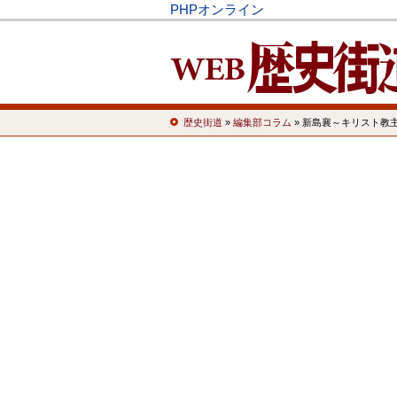
PHPオンライン
歴史街道
»
編集部コラム
» 新島襄～キリスト教