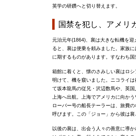
英学の研鑽へと切り替えます。
国禁を犯し、アメリ
元治元年(1864)、襄は大きな転機
ると、襄は便乗を頼みました。家族に
に期するものがあります。すなわち国
箱館に着くと、懐のさみしい襄はロシ
明けて、機を窺いました。ニコライは
て坂本龍馬の従兄・沢辺数馬や、英国
上海へ出航。上海でアメリカに向かう
ローバー号の船長テーラーは、旅費の
呼びます。この「ジョー」から彼は襄
以後の襄は、出会う人々の善意に導かれ