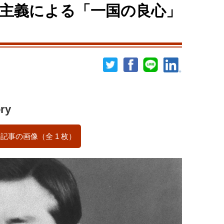
主義による「一国の良心」
ry
記事の画像（全 1 枚）