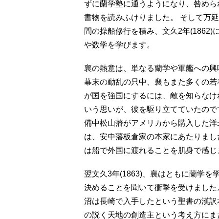
ずに蘭学塾に通うようになり、咎めら
書物を読みふけりました。 そして万延元
間の操船修行を積み、文久2年(186
や数学を学びます。
襄の熱意は、単なる蘭学や軍艦への興
幕末の動乱の只中、襄もまた多くの若
が国を強国にするには、敵を知らなけ
いう思いが、彼を駆り立てていたので
備中松山藩がアメリカから購入した洋
は、安中藩板倉家の本家にあたりまし
は船で外国に渡れることを肌身で感じ
翌文久3年(1863)、襄はともに蘭
決めることを聞いて衝撃を受けました
沼は長崎で入手したという聖書の漢訳
の説く天地の創造主という考え方にま