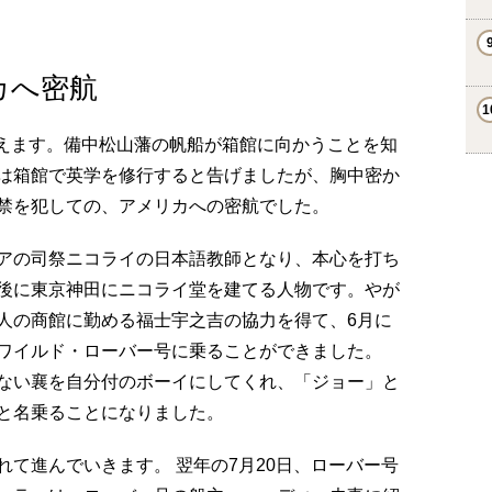
カへ密航
を迎えます。備中松山藩の帆船が箱館に向かうことを知
は箱館で英学を修行すると告げましたが、胸中密か
禁を犯しての、アメリカへの密航でした。
アの司祭ニコライの日本語教師となり、本心を打ち
後に東京神田にニコライ堂を建てる人物です。やが
人の商館に勤める福士宇之吉の協力を得て、6月に
ワイルド・ローバー号に乗ることができました。
ない襄を自分付のボーイにしてくれ、「ジョー」と
と名乗ることになりました。
て進んでいきます。 翌年の7月20日、ローバー号