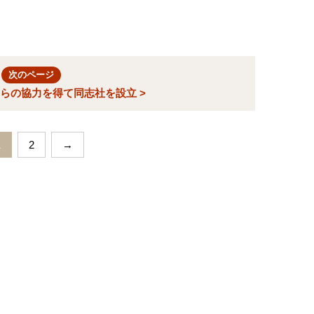
次のページ
らの協力を得て同志社を設立 >
1
2
→