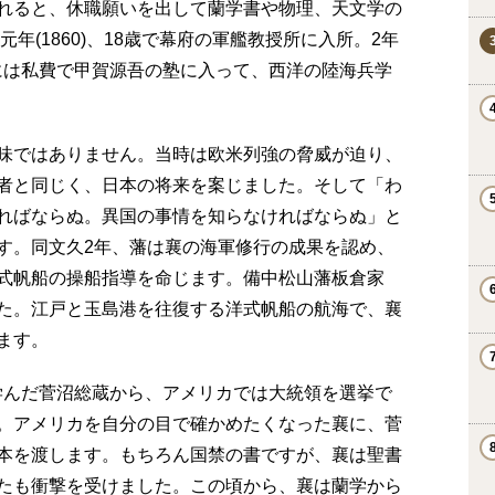
れると、休職願いを出して蘭学書や物理、天文学の
年(1860)、18歳で幕府の軍艦教授所に入所。2年
2)には私費で甲賀源吾の塾に入って、西洋の陸海兵学
味ではありません。当時は欧米列強の脅威が迫り、
者と同じく、日本の将来を案じました。そして「わ
ればならぬ。異国の事情を知らなければならぬ」と
す。同文久2年、藩は襄の海軍修行の成果を認め、
式帆船の操船指導を命じます。備中松山藩板倉家
た。江戸と玉島港を往復する洋式帆船の航海で、襄
ます。
学を学んだ菅沼総蔵から、アメリカでは大統領を選挙で
。アメリカを自分の目で確かめたくなった襄に、菅
本を渡します。もちろん国禁の書ですが、襄は聖書
たも衝撃を受けました。この頃から、襄は蘭学から