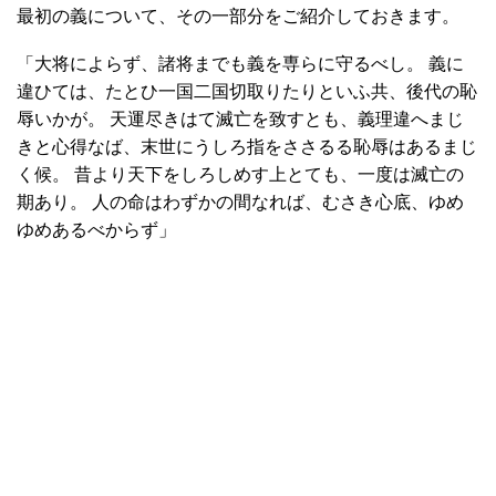
最初の義について、その一部分をご紹介しておきます。
「大将によらず、諸将までも義を専らに守るべし。 義に
違ひては、たとひ一国二国切取りたりといふ共、後代の恥
辱いかが。 天運尽きはて滅亡を致すとも、義理違へまじ
きと心得なば、末世にうしろ指をささるる恥辱はあるまじ
く候。 昔より天下をしろしめす上とても、一度は滅亡の
期あり。 人の命はわずかの間なれば、むさき心底、ゆめ
ゆめあるべからず」