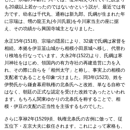
も20歳以上若かったのではないかという説が、最近では有
力です。幼名は千代丸、通称は新九郎。氏綱が生まれた年
に宗瑞は、甥の龍王丸(今川氏親)を今川家当主の座に据
え、その功績から興国寺城主となりました。
永正15年(1518)、宗瑞の隠居により、32歳で氏綱は家督を
相続。本拠を伊豆韮山城から相模小田原城へ移し、代替わ
り検地を行なっています。大永2年(1522)より、氏綱は寒
川神社をはじめ、領国内の有力寺社の再建造営に力を入
れ、その際に自らを「相州太守」と称し、事実上の相模の
支配者であることを印象づけました。同3年(1523)、姓を
伊勢氏から鎌倉幕府執権の北条氏へと改姓、単なる自称で
はなく、朝廷の正式な認定を受けた改姓であったといわれ
ます。もちろん関東ゆかりの北条氏を称することで、相
模・伊豆の支配の正当性を主張するものでした。
さらに享禄2年(1529)頃、執権北条氏の古例に倣って、従
五位下・左京大夫に叙任されます。これによって家格も、