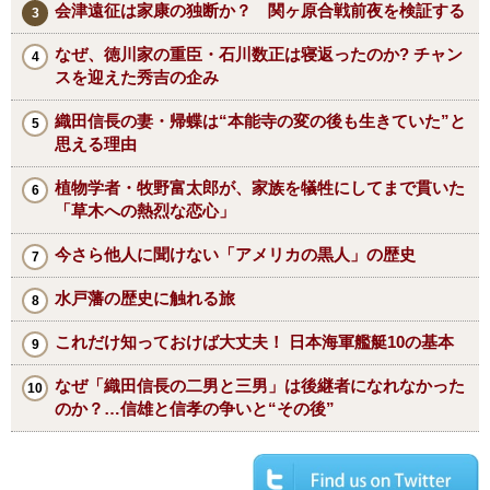
会津遠征は家康の独断か？ 関ヶ原合戦前夜を検証する
なぜ、徳川家の重臣・石川数正は寝返ったのか? チャン
スを迎えた秀吉の企み
織田信長の妻・帰蝶は“本能寺の変の後も生きていた”と
思える理由
植物学者・牧野富太郎が、家族を犠牲にしてまで貫いた
「草木への熱烈な恋心」
今さら他人に聞けない「アメリカの黒人」の歴史
水戸藩の歴史に触れる旅
これだけ知っておけば大丈夫！ 日本海軍艦艇10の基本
なぜ「織田信長の二男と三男」は後継者になれなかった
のか？…信雄と信孝の争いと“その後”