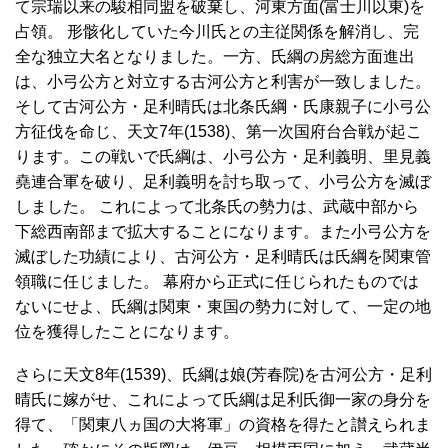
て宗瑞以来の駿相同盟を破棄し、河東方面(富士川以東)を
占領。 形骸化していた今川氏との主従関係を解消し、完
全な独立大名となりました。一方、氏綱の房総方面進出
は、小弓公方と対立する古河公方と利害が一致しました。
そして古河公方・足利晴氏は北条氏綱・氏康親子に小弓公
方征伐を命じ、天文7年(1538)、第一次国府台合戦が起こ
ります。この戦いで氏綱は、小弓公方・足利義明、里見義
堯連合軍を破り、足利義明を討ち取って、小弓公方を滅ぼ
しました。 これによって北条氏の勢力は、武蔵中部から
下総西南部まで拡大することになります。また小弓公方を
滅ぼした功績により、古河公方・足利晴氏は氏綱を関東管
領職に任じました。 幕府から正式に任じられたものでは
ないにせよ、氏綱は関東・東国の勢力に対して、一定の地
位を獲得したことになります。
さらに天文8年(1539)、氏綱は娘(芳春院)を古河公方・足利
晴氏に嫁がせ、これによって氏綱は足利氏御一家の身分を
得て、「関東八ヵ国の大将軍」の資格を得たと讃えられま