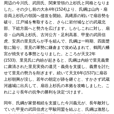
周辺の今川氏、武田氏、関東管領の上杉氏と同格となりま
した。その少し前の大永4年(1524)より、氏綱は山内・扇
谷両上杉氏の領国へ侵攻を開始。高縄原の戦いで扇谷勢を
破り、江戸城を奪取すると、さらに岩付城などの武蔵北
部、下総方面へと勢力を広げます。しかしこれに対し、扇
谷・山内両上杉氏、古河公方・足利高基、甲斐の武田信
虎、安房の里見氏らが手を組んで、氏綱は一時期、四面楚
歌に陥り、里見の軍勢に鎌倉まで攻め込まれて、鶴岡八幡
宮が焼失する事態となりました。ところが天文2年
(1533)、里見氏に内紛が起きると、氏綱は内紛で里見義豊
に粛清された里見実堯の遺児・義堯を支援し、義豊を討た
せて里見の勢力を削ぎます。続いて天文6年(1537)に扇谷
上杉朝興が没し、若年の朝定が跡を継ぐと、すかさず武蔵
河越城に出兵して、扇谷上杉氏の本拠を攻略しました。こ
れにより長年の抗争の勝利を決定づけます。
同年、氏綱が家督相続を支援した今川義元が、長年敵対し
ていた甲斐の武田信虎と甲駿同盟を結ぶと、氏綱は激怒し