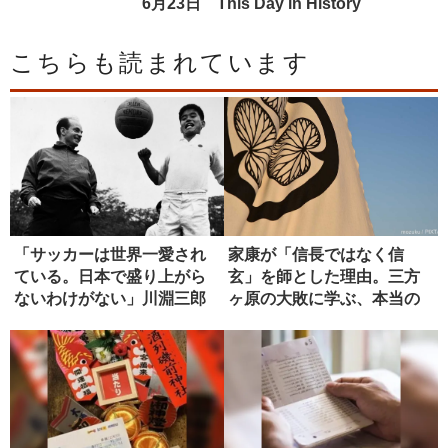
6月23日 This Day in History
こちらも読まれています
「サッカーは世界一愛され
家康が「信長ではなく信
ている。日本で盛り上がら
玄」を師とした理由。三方
ないわけがない」川淵三郎
ヶ原の大敗に学ぶ、本当の
が貫いた...
師の選び方