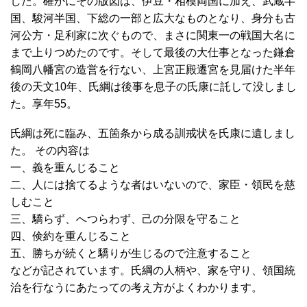
した。確かにその版図は、伊豆・相模両国に加え、武蔵半
国、駿河半国、下総の一部と広大なものとなり、身分も古
河公方・足利家に次ぐもので、まさに関東一の戦国大名に
まで上りつめたのです。そして最後の大仕事となった鎌倉
鶴岡八幡宮の造営を行ない、上宮正殿遷宮を見届けた半年
後の天文10年、氏綱は後事を息子の氏康に託して没しまし
た。享年55。
氏綱は死に臨み、五箇条から成る訓戒状を氏康に遺しまし
た。 その内容は
一、義を重んじること
二、人には捨てるような者はいないので、家臣・領民を慈
しむこと
三、驕らず、へつらわず、己の分限を守ること
四、倹約を重んじること
五、勝ちが続くと驕りが生じるので注意すること
などが記されています。氏綱の人柄や、家を守り、領国統
治を行なうにあたっての考え方がよくわかります。