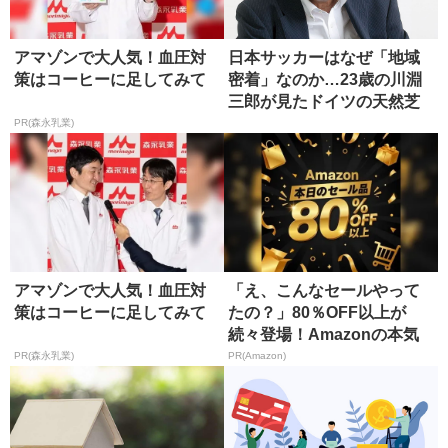
アマゾンで大人気！血圧対
日本サッカーはなぜ「地域
策はコーヒーに足してみて
密着」なのか…23歳の川淵
三郎が見たドイツの天然芝
の衝撃
PR(森永乳業)
アマゾンで大人気！血圧対
「え、こんなセールやって
策はコーヒーに足してみて
たの？」80％OFF以上が
続々登場！Amazonの本気
が...
PR(森永乳業)
PR(Amazon)