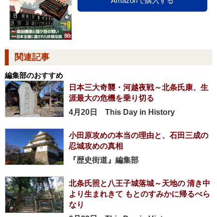
Amazonで購入する
関連記事
編集部のおすすめ
日本三大奇襲・河越夜戦～北条氏康、生
涯最大の危機を乗り切る
4月20日 This Day in History
小田原攻めの本当の理由と、石田三成の
忍城攻めの真相
『歴史街道』編集部
北条氏照と八王子城落城～天地の 清き中
より生まれきて もとのすみかに帰るべら
なり