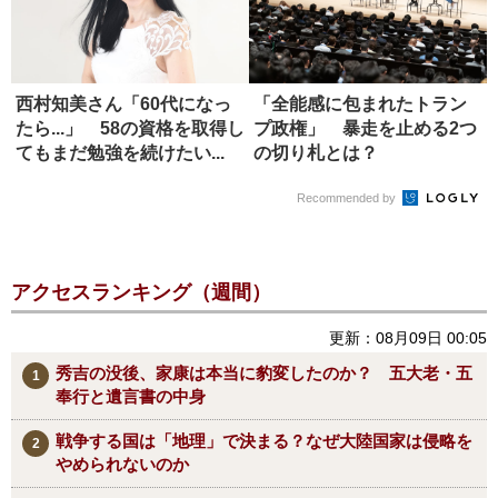
西村知美さん「60代になっ
「全能感に包まれたトラン
たら...」 58の資格を取得し
プ政権」 暴走を止める2つ
てもまだ勉強を続けたい...
の切り札とは？
Recommended by
アクセスランキング（週間）
更新：08月09日 00:05
秀吉の没後、家康は本当に豹変したのか？ 五大老・五
奉行と遺言書の中身
戦争する国は「地理」で決まる？なぜ大陸国家は侵略を
やめられないのか