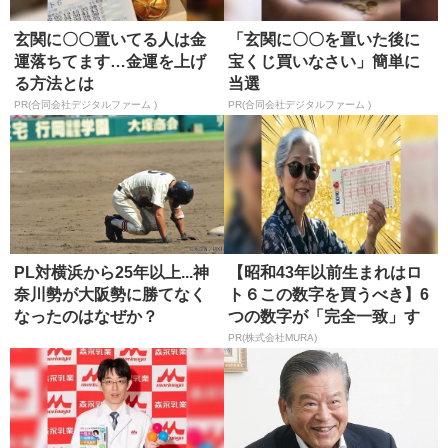
玄関に〇〇置いてる人は金
「玄関に〇〇を置いた後に
運落ちてます…金運を上げ
宝くじ買いなさい」簡単に
る方法とは
当選
PR(合同会社デジタルファーム )
PR(合同会社デジタルファーム )
PL対横浜から25年以上...神
【昭和43年以前生まれはロ
奈川勢が大阪勢に勝てなく
ト６この数字を買うべき】6
なったのはなぜか？
つの数字が「完全一致」す
る方...
PR(株式会社MURA)