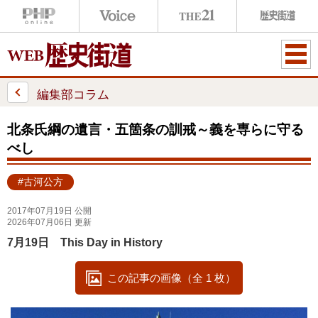
ME
NU
編集部コラム
北条氏綱の遺言・五箇条の訓戒～義を専らに守る
べし
#古河公方
2017年07月19日 公開
2026年07月06日 更新
7月19日 This Day in History
この記事の画像（全 1 枚）