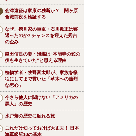
会津遠征は家康の独断か？ 関ヶ原
合戦前夜を検証する
なぜ、徳川家の重臣・石川数正は寝
返ったのか? チャンスを迎えた秀吉
の企み
織田信長の妻・帰蝶は“本能寺の変の
後も生きていた”と思える理由
植物学者・牧野富太郎が、家族を犠
牲にしてまで貫いた「草木への熱烈
な恋心」
今さら他人に聞けない「アメリカの
黒人」の歴史
水戸藩の歴史に触れる旅
これだけ知っておけば大丈夫！ 日本
海軍艦艇10の基本