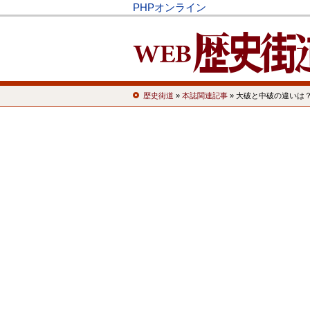
PHPオンライン
歴史街道
»
本誌関連記事
» 大破と中破の違いは？