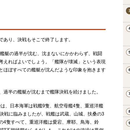
であり、決戦もそこで終了します。
艦艇の過半が沈む、沈まないにかかわらず、戦闘
考えればよいでしょう。「艦隊が壊滅」という表現
とほぼすべての艦艇が沈んだような印象を抱きます
、過半の艦艇が沈むまで艦隊決戦を続けました。
では、日本海軍は戦艦9隻、航空母艦4隻、重巡洋艦
の決戦に臨みましたが、戦艦は武蔵、山城、扶桑の3
の4隻すべて、重巡洋艦は愛宕、摩耶、鳥海、鈴