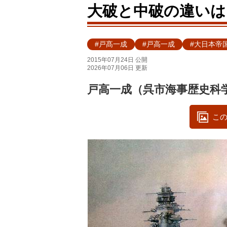
大破と中破の違いは
#戸髙一成
#戸高一成
#大日本帝
2015年07月24日 公開
2026年07月06日 更新
戸高一成（呉市海事歴史科
この