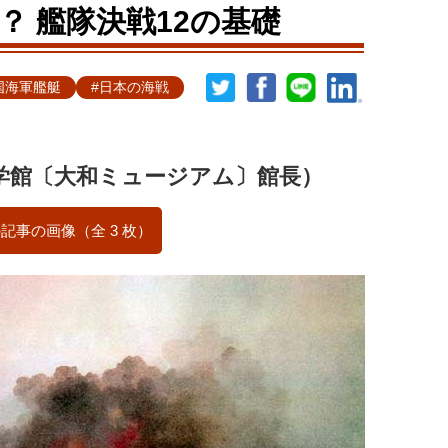
？ 艦隊決戦12の基礎
国海軍艦艇
#日本の海戦
学館〔大和ミュージアム〕館長）
記事の画像（全 3 枚）