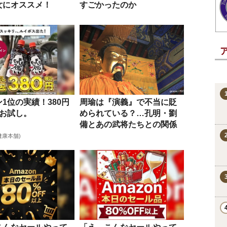
女にオススメ！
すごかったのか
1位の実績！380円
周瑜は『演義』で不当に貶
間お試し。
められている？…孔明・劉
備とあの武将たちとの関係
健康本舗)