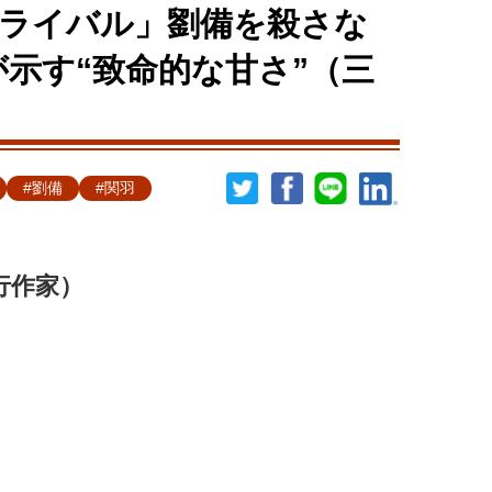
ライバル」劉備を殺さな
が示す“致命的な甘さ”（三
#劉備
#関羽
行作家）