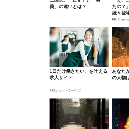
三国志、「正史」と「演
「え、
義」の違いとは？
たの？」
続々登場
が...
PR(Amazon
1日だけ働きたい、を叶える
あなた
求人サイト
の人物
PR(ショットワークス)