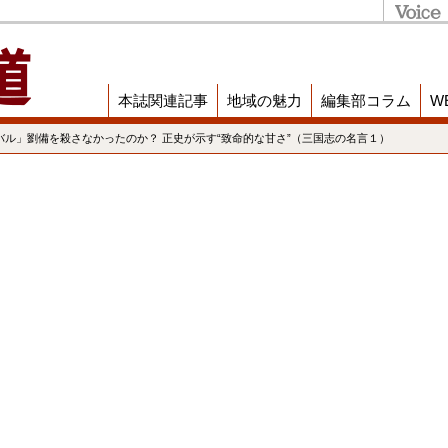
本誌関連記事
地域の魅力
編集部コラム
W
バル」劉備を殺さなかったのか？ 正史が示す“致命的な甘さ”（三国志の名言１）