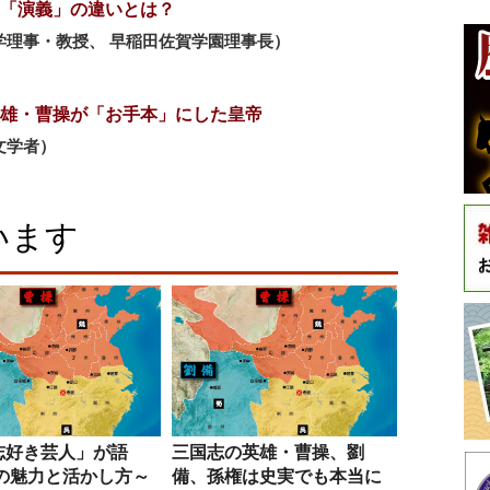
「演義」の違いとは？
学理事・教授、 早稲田佐賀学園理事長）
雄・曹操が「お手本」にした皇帝
文学者）
います
志好き芸人」が語
三国志の英雄・曹操、劉
その魅力と活かし方～
備、孫権は史実でも本当に