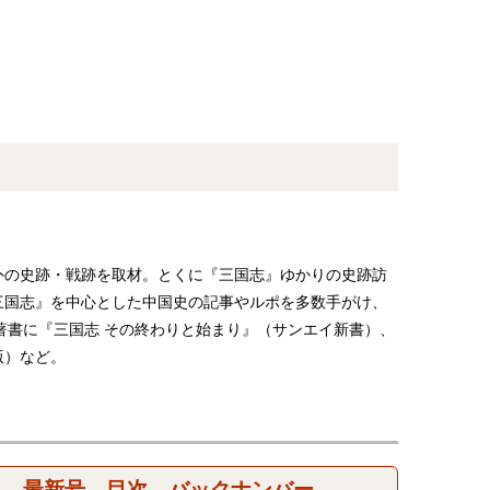
外の史跡・戦跡を取材。とくに『三国志』ゆかりの史跡訪
三国志』を中心とした中国史の記事やルポを多数手がけ、
著書に『三国志 その終わりと始まり』（サンエイ新書）、
版）など。
最新号、目次、バックナンバー