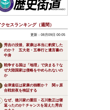
アクセスランキング（週間）
更新：08月09日 00:05
秀吉の没後、家康は本当に豹変した
のか？ 五大老・五奉行と遺言書の
中身
戦争する国は「地理」で決まる？な
ぜ大陸国家は侵略をやめられないの
か
会津遠征は家康の独断か？ 関ヶ原
合戦前夜を検証する
なぜ、徳川家の重臣・石川数正は寝
返ったのか? チャンスを迎えた秀吉