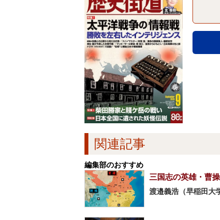
関連記事
編集部のおすすめ
三国志の英雄・曹操
渡邉義浩（早稲田大