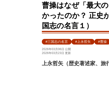
曹操はなぜ「最大の
かったのか？ 正史
国志の名言１）
#三国志の名言
#上永哲矢
#曹操
2026年03月06日 公開
2026年03月23日 更新
上永哲矢（歴史著述家、旅