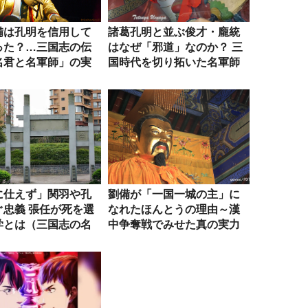
備は孔明を信用して
諸葛孔明と並ぶ俊才・龐統
った？…三国志の伝
はなぜ「邪道」なのか？ 三
名君と名軍師」の実
国時代を切り拓いた名軍師
の真実...
に仕えず」関羽や孔
劉備が「一国一城の主」に
ぐ忠義 張任が死を選
なれたほんとうの理由～漢
学とは（三国志の名
中争奪戦でみせた真の実力