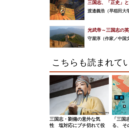
三国志、「正史」と
渡邉義浩（早稲田大
光武帝～三国志の英
守屋淳（作家／中国
こちらも読まれて
三国志・劉備の意外な気
「三国
性 塩対応にブチ切れて役
る、 