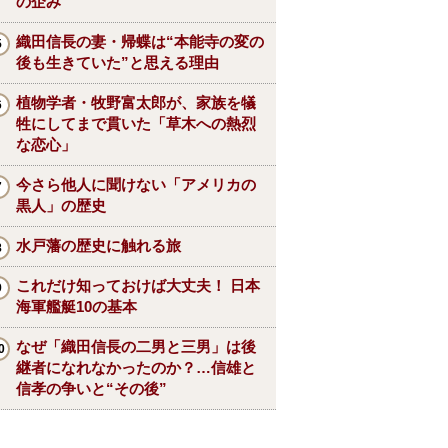
の企み
織田信長の妻・帰蝶は“本能寺の変の
後も生きていた”と思える理由
植物学者・牧野富太郎が、家族を犠
牲にしてまで貫いた「草木への熱烈
な恋心」
今さら他人に聞けない「アメリカの
黒人」の歴史
水戸藩の歴史に触れる旅
これだけ知っておけば大丈夫！ 日本
海軍艦艇10の基本
なぜ「織田信長の二男と三男」は後
継者になれなかったのか？…信雄と
信孝の争いと“その後”