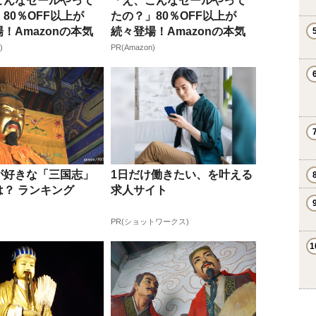
こんなセールやって
「え、こんなセールやって
80％OFF以上が
たの？」80％OFF以上が
！Amazonの本気
続々登場！Amazonの本気
が...
)
PR(Amazon)
が好きな「三国志」
1日だけ働きたい、を叶える
は？ ランキング
求人サイト
PR(ショットワークス)