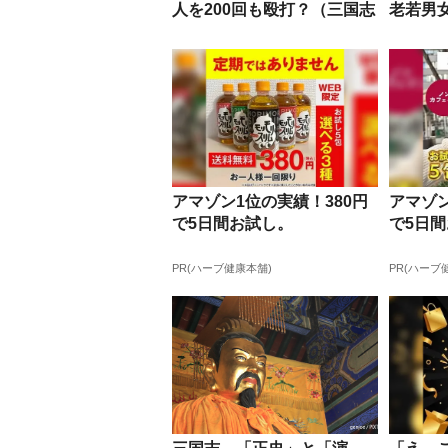
人を200回も殴打？（三国志
老若男
の名言...
アマゾン1位の実績！380円
アマゾン
で5日間お試し。
で5日
PR(ハーブ健康本舗)
PR(ハーブ