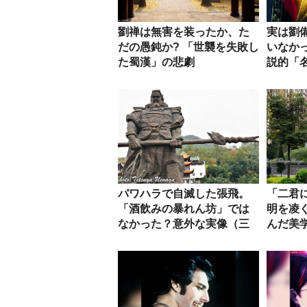
劉禅は無害を装ったか、た
実は劉
だの愚鈍か? 「世襲を失敗し
いなか
た蜀漢」の悲劇
説的「
像
パワハラで自滅した張飛。
「二君
「酒飲みの暴れん坊」では
明を凌
なかった？意外な実像（三
んだ美
国志の名...
言４）