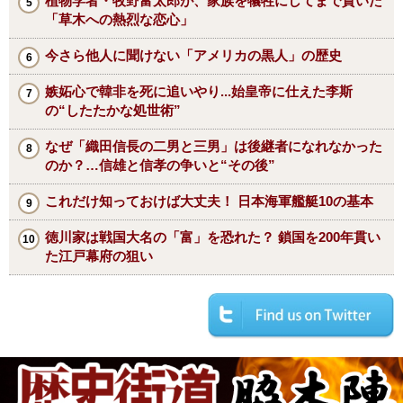
植物学者・牧野富太郎が、家族を犠牲にしてまで貫いた
「草木への熱烈な恋心」
今さら他人に聞けない「アメリカの黒人」の歴史
嫉妬心で韓非を死に追いやり...始皇帝に仕えた李斯
の“したたかな処世術”
なぜ「織田信長の二男と三男」は後継者になれなかった
のか？…信雄と信孝の争いと“その後”
これだけ知っておけば大丈夫！ 日本海軍艦艇10の基本
徳川家は戦国大名の「富」を恐れた？ 鎖国を200年貫い
た江戸幕府の狙い