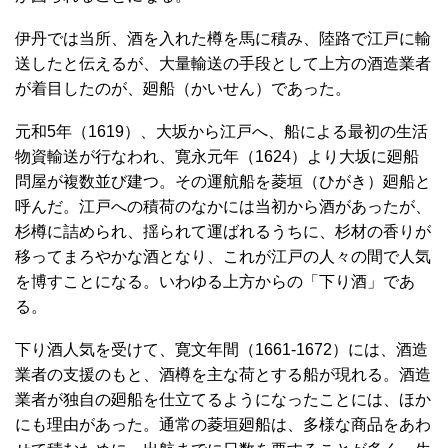
伊丹では当所、酒を入れた樽を馬に積み、陸路で江戸に輸
送したと伝えるが、大量輸送の手段として上方の酒造業者
が着目したのが、廻船（かいせん）であった。
元和5年（1619）、大坂から江戸へ、船による最初の生活
物資輸送が行なわれ、寛永元年（1624）より大坂に廻船
問屋が複数並び建つ。その運航船を菱垣（ひがき）廻船と
呼んだ。江戸への積荷のなかには当初から酒があったが、
杉樽に詰められ、揺られて運ばれるうちに、杉材の香りが
移ってまろやかな酒となり、これが江戸の人々の間で人気
を博すことになる。いわゆる上方からの「下り酒」であ
る。
下り酒人気を受けて、寛文年間（1661-1672）には、酒造
業者の支援のもと、酒樽を主な荷とする船が現れる。酒造
業者が独自の廻船を仕立てるようになったことには、ほか
にも理由があった。通常の菱垣廻船は、多様な商品をあわ