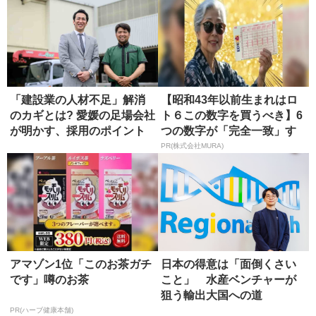
「建設業の人材不足」解消
【昭和43年以前生まれはロ
のカギとは? 愛媛の足場会社
ト６この数字を買うべき】6
が明かす、採用のポイント
つの数字が「完全一致」す
る方...
PR(株式会社MURA)
アマゾン1位「このお茶ガチ
日本の得意は「面倒くさい
です」噂のお茶
こと」 水産ベンチャーが
狙う輸出大国への道
PR(ハーブ健康本舗)