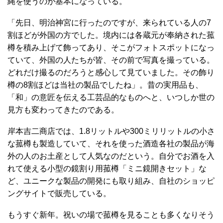
縄を使うのが基本になっている。
「先日、明治神宮に行ったのですが、来られている人の7
割ほどが外国の方でした。境内には各蔵元が奉納された菰
樽を積み上げて飾ってあり、そこがフォトスポットになっ
ていて、外国の人たちが皆、その前で写真を撮っている。
どれだけ撮るのだろうと感心して見ていました。その飾り
樽の8割ほどは当社の製品でしたね」。昔の実用品も、
「和」の意匠を伝える工芸品的なものへと、いつしか世の
見方も変わってきたのである。
岸本吉二商店では、1.8リットルや300ミリリットルの小さ
な菰樽も製造していて、それを使った酒造各社の製品が海
外の人のお土産として人気なのだという。自分でお酒を入
れて使える小型の鏡割り用菰樽「ミニ鏡開きセット」な
ど、ユニークな製品の開発にも取り組み、自社のショッピ
ングサイトで販売している。
もうすぐ新年。祝いの場で菰樽を見ることも多くなりそう