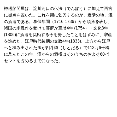
樽廻船問屋は、淀川河口の伝法（でんぽう）に加えて西宮
に拠点を置いた。これを期に勃興するのが、近隣の地、灘
の酒造である。享保年間（1716-1736）から頭角を表し、
諸国の米豊作を受けて幕府が宝暦4年 (1754）・文化3年
(1806)に酒造を奨励する令を発したことをはずみに、増産
を進めた。江戸時代後期の文政4年(1833)、上方から江戸
へと積み出された酒が四斗樽（しとだる）で113万6千樽
に及んだこの年、灘からの酒樽はそのうちのおよそ60パー
セントを占めるまでになった。