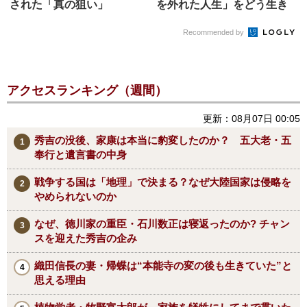
された「真の狙い」
を外れた人生」をどう生き
るか
Recommended by
アクセスランキング（週間）
更新：08月07日 00:05
秀吉の没後、家康は本当に豹変したのか？ 五大老・五
奉行と遺言書の中身
戦争する国は「地理」で決まる？なぜ大陸国家は侵略を
やめられないのか
なぜ、徳川家の重臣・石川数正は寝返ったのか? チャン
スを迎えた秀吉の企み
織田信長の妻・帰蝶は“本能寺の変の後も生きていた”と
思える理由