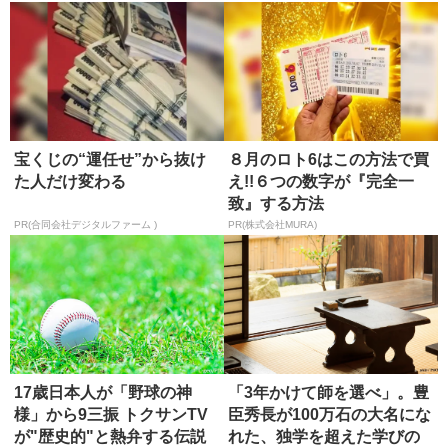
宝くじの“運任せ”から抜け
８月のロト6はこの方法で買
た人だけ変わる
え!!６つの数字が『完全一
致』する方法
PR(合同会社デジタルファーム )
PR(株式会社MURA)
17歳日本人が「野球の神
「3年かけて師を選べ」。豊
様」から9三振 トクサンTV
臣秀長が100万石の大名にな
が"歴史的"と熱弁する伝説
れた、独学を超えた学びの