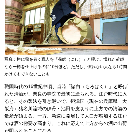
写真：樽に菰を巻く職人を「荷師（にし）」と呼ぶ。慣れた荷師
なら一樽を仕上げるのに10分ほど。ただし、慣れない人なら1時間
かけてもできないことも
戦国時代の16世紀中頃、当時「諸白（もろはく）」と呼ば
れた清酒が、奈良の寺院で最初に造られる。江戸時代に入
ると、その製法を引き継いで、摂津国（現在の兵庫県・大
阪府）猪名川流域の伊丹・池田を皮切りに上方での清酒の
量産が始まる。一方、急速に発展して人口が増加する江戸
では酒の需要が高まり、これに応えて上方からの酒の出荷
が図られることになる。