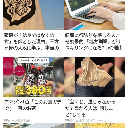
家康が「信長ではなく信
転職に行詰りを感じる人こ
玄」を師とした理由。三方
そ効果的 「地方副業」がリ
ヶ原の大敗に学ぶ、本当の
スキリングになる7つの理由
師の選び方
アマゾン1位「このお茶ガチ
「宝くじ、運じゃなかっ
です」噂のお茶
た」当たる人は“同じこ
と”してる
PR(ハーブ健康本舗)
PR(合同会社デジタルファーム )