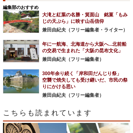
編集部のおすすめ
大滝と紅葉の名勝・箕面山 銘菓「もみ
じの天ぷら」に映す山岳信仰
兼田由紀夫（フリー編集者・ライター）
年に一航海、北海道から大阪へ...北前船
の交易で生まれた「大阪の昆布文化」
兼田由紀夫（フリー編集者）
300年余り続く「岸和田だんじり祭」
空襲で焼失しても受け継いだ、市民の祭
りにかける思い
兼田由紀夫（フリー編集者）
こちらも読まれています