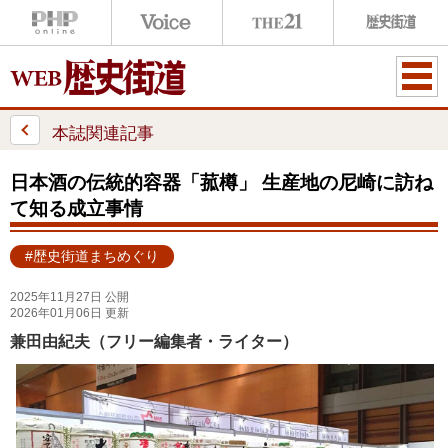
ME
NU
本誌関連記事
日本酒の伝統的容器「菰樽」 生産地の尼崎に訪ね
て知る成立事情
#歴史街道まちめぐり
2025年11月27日 公開
2026年01月06日 更新
兼田由紀夫（フリー編集者・ライター）