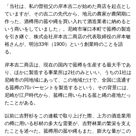
「当社は、私の曽祖父の岸本吉二が始めた商店を起点とし
ていますが、その吉二の先代から、地元の農家が農閑期に
作った、酒樽用の菰や縄を買い入れて酒造業者に納めると
いう商いをしていました」。尼崎市塚口本町で菰樽の製造
を引き継ぐ、株式会社岸本吉二商店の代表取締役の岸本敏
裕さんが、明治33年（1900）という創業時のことを語
る。
岸本吉二商店は、現在の国内で菰樽を生産する最大手であ
り、ほかに製造する事業所は2社のみといい、うちの1社は
尼崎市の同地域にあって、この地域だけで、全国に流通す
る菰樽の70パーセントを製造するという。その背景には、
尼崎が江戸時代から、菰樽に用いられる菰と縄の産地だっ
たことがある。
以前に吉野杉をこの連載で取り上げた際、上方の酒造業用
の樽に用いる杉材の多大な需要が、吉野林業の繁栄を支え
たことを述べた。菰樽用の菰や縄もまた、膨大な量がこの