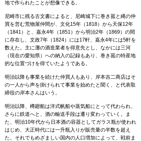
地で作られたことが想像できる。
尼崎市に残る古文書によると、尼崎城下に巻き菰と縄の仲
買を営む荒物屋仲間が、文化15年（1818）から天保12年
（1841）と、嘉永4年（1851）から明治2年（1869）の間
に存在し、文政7年（1824）には17軒、嘉永4年には5軒を
数えた。主に灘の酒造業者を得意先とし、なかには三河
（現在の愛知県）への納入の記録もあり、巻き菰の特産地
的な位置づけを得ていたようである。
明治以降も事業を続けた仲買人もあり、岸本吉二商店はそ
の一人から声を掛けられて事業を始めたと聞く、と代表取
締役の岸本さんはいう。
明治以降、樽廻船は洋式帆船や蒸気船にとって代わられ、
さらに鉄道へと、酒の輸送手段は遷り変わっていく。ま
た、明治10年代から日本酒の容器としてガラス瓶が使われ
はじめ、大正時代には一升瓶入りが販売量の半数を超え
た。それでもめざましい国内の人口増加によって、戦前ま