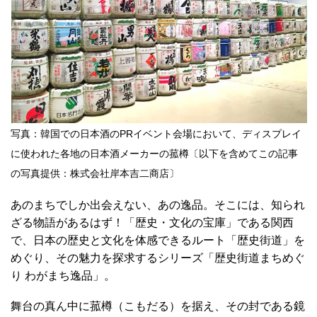
写真：韓国での日本酒のPRイベント会場において、ディスプレイ
に使われた各地の日本酒メーカーの菰樽〔以下を含めてこの記事
の写真提供：株式会社岸本吉二商店〕
あのまちでしか出会えない、あの逸品。そこには、知られ
ざる物語があるはず！「歴史・文化の宝庫」である関西
で、日本の歴史と文化を体感できるルート「歴史街道」を
めぐり、その魅力を探求するシリーズ「歴史街道まちめぐ
り わがまち逸品」。
舞台の真ん中に菰樽（こもだる）を据え、その封である鏡