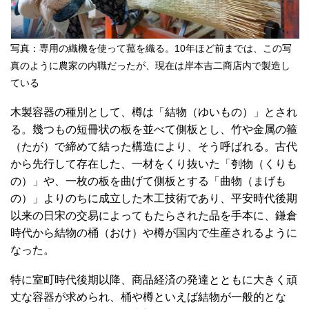
写真：専用の織機を使って菰を織る。10年ほど前までは、この写
真のように農家の内職だったが、現在は岸本吉二商店内で製造し
ている
木製容器の種別として、樽は「結物（ゆいもの）」とされ
る。幾つもの短冊状の板を並べて側板とし、竹や金属の箍
（たが）で締めて結った構造により、そう呼ばれる。古代
から先行して存在した、一材をくり抜いた「刳物（くりも
の）」や、一枚の板を曲げて側板とする「曲物（まげも
の）」よりのちに成立した木工技術であり、平安時代後期
以来の日宋の交易によってもたらされた品を手本に、鎌倉
時代から結物の桶（おけ）や樽が国内で生産されるように
なった。
特に室町時代後期以降、商品経済の発達とともに大きく頑
丈な容器が求められ、桶や樽といえば結物が一般的とな