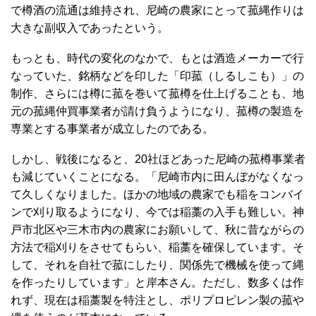
で樽酒の流通は維持され、尼崎の農家にとって菰縄作りは
大きな副収入であったという。
もっとも、時代の変化のなかで、もとは酒造メーカーで行
なっていた、銘柄などを印した「印菰（しるしこも）」の
制作、さらには樽に菰を巻いて菰樽を仕上げることも、地
元の菰縄仲買事業者が請け負うようになり、菰樽の製造を
専業とする事業者が成立したのである。
しかし、戦後になると、20社ほどあった尼崎の菰樽事業者
も減じていくことになる。「尼崎市内に田んぼがなくなっ
て久しくなりました。ほかの地域の農家でも稲をコンバイ
ンで刈り取るようになり、今では稲藁の入手も難しい。神
戸市北区や三木市内の農家にお願いして、秋に昔ながらの
方法で稲刈りをさせてもらい、稲藁を確保しています。そ
して、それを自社で菰にしたり、関係先で機械を使って縄
を作ったりしています」と岸本さん。ただし、数多くは作
れず、現在は稲藁製を特注とし、ポリプロピレン製の菰や