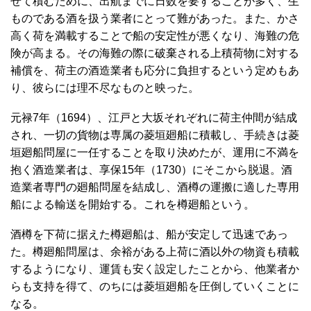
せて積むために、出航までに日数を要することが多く、生
ものである酒を扱う業者にとって難があった。また、かさ
高く荷を満載することで船の安定性が悪くなり、海難の危
険が高まる。その海難の際に破棄される上積荷物に対する
補償を、荷主の酒造業者も応分に負担するという定めもあ
り、彼らには理不尽なものと映った。
元禄7年（1694）、江戸と大坂それぞれに荷主仲間が結成
され、一切の貨物は専属の菱垣廻船に積載し、手続きは菱
垣廻船問屋に一任することを取り決めたが、運用に不満を
抱く酒造業者は、享保15年（1730）にそこから脱退。酒
造業者専門の廻船問屋を結成し、酒樽の運搬に適した専用
船による輸送を開始する。これを樽廻船という。
酒樽を下荷に据えた樽廻船は、船が安定して迅速であっ
た。樽廻船問屋は、余裕がある上荷に酒以外の物資も積載
するようになり、運賃も安く設定したことから、他業者か
らも支持を得て、のちには菱垣廻船を圧倒していくことに
なる。