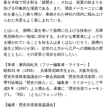
板を木槌で叩き割る「鏡開き」。それは、祝宴の始まりを
告げる印象的な場面である。また、酒造メーカーごとに趣
向を凝らした飾り樽が、奉納された神社の境内に積み上げ
られた光景もよく親しまれている。
とはいえ、酒樽に菰を巻いて菰樽に仕上げる技術が、兵庫
県尼崎市の一地域に所在する、わずかな事業者によって引
き継がれていることを知る人は多くはないだろう。菰樽の
誕生と関わりが深い、近世の上方から江戸への酒輸送の歴
史とともに、その背景と現在を紹介したい。
【筆者：兼田由紀夫（フリー編集者・ライター）】
昭和31 年（1956）、兵庫県尼崎市生まれ。大阪市在住。
歴史街道推進協議会の一般会員組織「歴史街道倶楽部」の
季刊会報誌『歴史の旅人』に、編集者・ライターとして平
成9 年（1997）より携わる。著書に『歴史街道ウォーキン
グ1』『同2』（ともにウェッジ刊）。
【編者：歴史街道推進協議会】