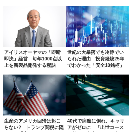
の...
正...
アイリスオーヤマの「即断
世紀の大暴落でも冷静でい
即決」経営 毎年1000点以
られた理由 投資経験25年
上を新製品開発する秘訣
でわかった「安全10銘柄」
生産のアメリカ回帰は起こ
40代で病魔に倒れ、キャリ
らない? トランプ関税に隠
アがゼロに 「出世コース