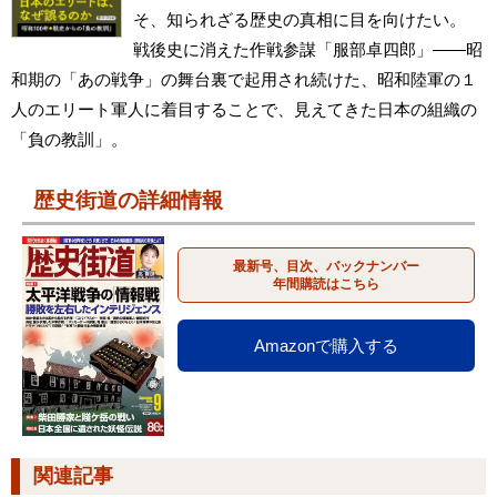
そ、知られざる歴史の真相に目を向けたい。
戦後史に消えた作戦参謀「服部卓四郎」――昭
和期の「あの戦争」の舞台裏で起用され続けた、昭和陸軍の１
人のエリート軍人に着目することで、見えてきた日本の組織の
「負の教訓」。
歴史街道の詳細情報
最新号、目次、バックナンバー
年間購読はこちら
Amazonで購入する
関連記事