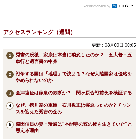
Recommended by
アクセスランキング（週間）
更新：08月09日 00:05
秀吉の没後、家康は本当に豹変したのか？ 五大老・五
奉行と遺言書の中身
戦争する国は「地理」で決まる？なぜ大陸国家は侵略を
やめられないのか
会津遠征は家康の独断か？ 関ヶ原合戦前夜を検証する
なぜ、徳川家の重臣・石川数正は寝返ったのか? チャン
スを迎えた秀吉の企み
織田信長の妻・帰蝶は“本能寺の変の後も生きていた”と
思える理由