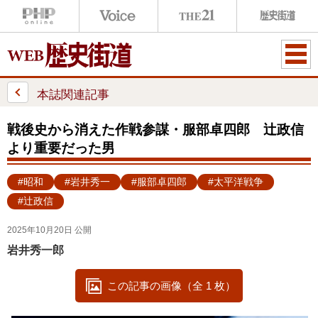
ME
NU
本誌関連記事
戦後史から消えた作戦参謀・服部卓四郎 辻政信
より重要だった男
#昭和
#岩井秀一
#服部卓四郎
#太平洋戦争
#辻政信
2025年10月20日 公開
岩井秀一郎
この記事の画像（全 1 枚）