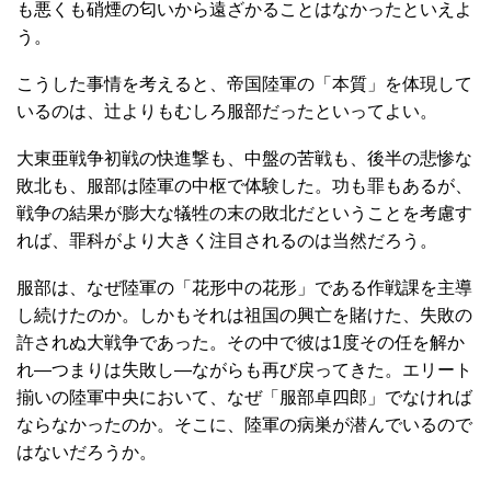
も悪くも硝煙の匂いから遠ざかることはなかったといえよ
う。
こうした事情を考えると、帝国陸軍の「本質」を体現して
いるのは、辻よりもむしろ服部だったといってよい。
大東亜戦争初戦の快進撃も、中盤の苦戦も、後半の悲惨な
敗北も、服部は陸軍の中枢で体験した。功も罪もあるが、
戦争の結果が膨大な犠牲の末の敗北だということを考慮す
れば、罪科がより大きく注目されるのは当然だろう。
服部は、なぜ陸軍の「花形中の花形」である作戦課を主導
し続けたのか。しかもそれは祖国の興亡を賭けた、失敗の
許されぬ大戦争であった。その中で彼は1度その任を解か
れ―つまりは失敗し―ながらも再び戻ってきた。エリート
揃いの陸軍中央において、なぜ「服部卓四郎」でなければ
ならなかったのか。そこに、陸軍の病巣が潜んでいるので
はないだろうか。