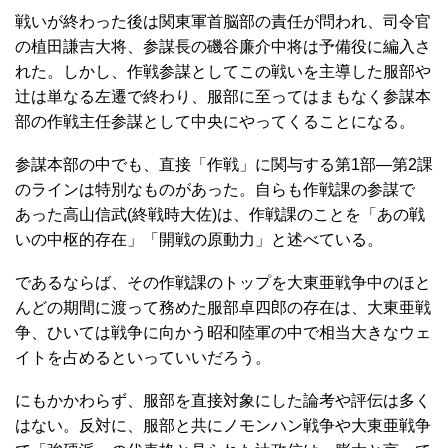
戦いが終わった後は関東軍首脳部の責任が問われ、司令官
の植田謙吉大将、参謀長の磯谷廉介中将は予備役に編入さ
れた。しかし、作戦参謀としてこの戦いを主導した服部や
辻は単なる左遷で終わり、服部に至ってはまもなく参謀本
部の作戦主任参謀として中央にやってくることになる。
参謀本部の中でも、直接「作戦」に関与する第1部―第2課
のラインは特別なものがあった。自らも作戦課の参謀で
あった高山信武(終戦時大佐)は、作戦課のことを「あの戦
いの中枢的存在」「開戦の原動力」と述べている。
であるならば、その作戦課のトップを大東亜戦争中のほと
んどの期間に渡って務めた服部卓四郎の存在は、大東亜戦
争、ひいては戦争に向かう昭和陸軍の中で相当大きなウェ
イトを占めるといっていいだろう。
にもかかわらず、服部を直接対象にした論考や評伝は多く
はない。反対に、服部と共にノモンハン戦争や大東亜戦争