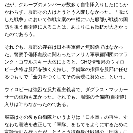
だが、グループのメンバーが数多く自衛隊入りしたにもか
かわらず、服部その人はとうとう入隊しなかった。「敗北
した戦争」において作戦立案の中枢にいた服部が戦後の国
防を担う自衛隊に入ることは、あまりにも抵抗が大きかっ
たのであろう。
それでも、服部の存在は日本再軍備と無関係ではなかっ
た。警察予備隊創設に関わったアメリカ軍事顧問団のフラ
ンク・コワルスキー大佐によると、GHQ情報局のウィロ
ビー少将は服部を強く支持し、予備隊の指揮を服部に任せ
るつもりで「全力をつくしてその実現に努めた」という。
ウィロビーは強烈な反共産主義者で、ダグラス・マッカー
サーの信頼も篤かった。それでも、服部の予備隊(自衛隊)
入りは叶わなかったのである。
服部はその後も自衛隊というよりは「日本軍」の再生、す
なわち憲法を改正して「軍隊」をもてるようにするために
言論活動を行ったが、とうとう彼自身は戦後の「国防」に