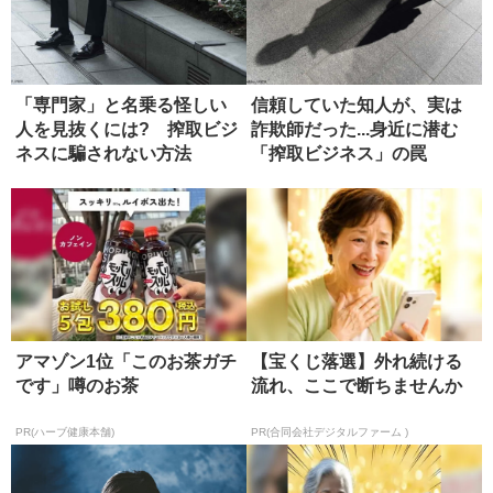
「専門家」と名乗る怪しい
信頼していた知人が、実は
人を見抜くには? 搾取ビジ
詐欺師だった...身近に潜む
ネスに騙されない方法
「搾取ビジネス」の罠
アマゾン1位「このお茶ガチ
【宝くじ落選】外れ続ける
です」噂のお茶
流れ、ここで断ちませんか
PR(ハーブ健康本舗)
PR(合同会社デジタルファーム )