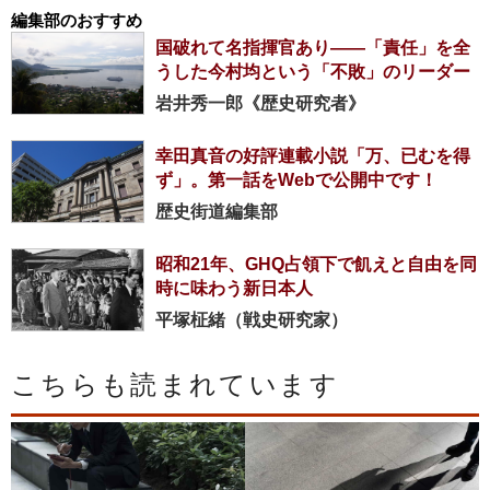
編集部のおすすめ
国破れて名指揮官あり――「責任」を全
うした今村均という「不敗」のリーダー
岩井秀一郎《歴史研究者》
幸田真音の好評連載小説「万、已むを得
ず」。第一話をWebで公開中です！
歴史街道編集部
昭和21年、GHQ占領下で飢えと自由を同
時に味わう新日本人
平塚柾緒（戦史研究家）
こちらも読まれています