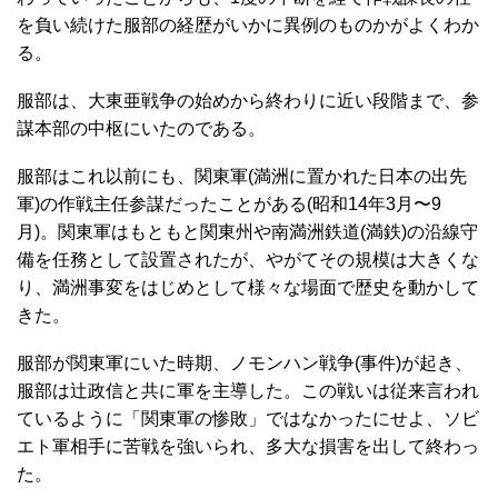
を負い続けた服部の経歴がいかに異例のものかがよくわか
る。
服部は、大東亜戦争の始めから終わりに近い段階まで、参
謀本部の中枢にいたのである。
服部はこれ以前にも、関東軍(満洲に置かれた日本の出先
軍)の作戦主任参謀だったことがある(昭和14年3月〜9
月)。関東軍はもともと関東州や南満洲鉄道(満鉄)の沿線守
備を任務として設置されたが、やがてその規模は大きくな
り、満洲事変をはじめとして様々な場面で歴史を動かして
きた。
服部が関東軍にいた時期、ノモンハン戦争(事件)が起き、
服部は辻政信と共に軍を主導した。この戦いは従来言われ
ているように「関東軍の惨敗」ではなかったにせよ、ソビ
エト軍相手に苦戦を強いられ、多大な損害を出して終わっ
た。