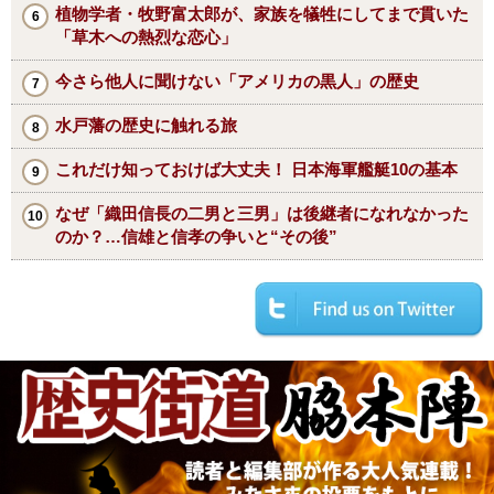
植物学者・牧野富太郎が、家族を犠牲にしてまで貫いた
「草木への熱烈な恋心」
今さら他人に聞けない「アメリカの黒人」の歴史
水戸藩の歴史に触れる旅
これだけ知っておけば大丈夫！ 日本海軍艦艇10の基本
なぜ「織田信長の二男と三男」は後継者になれなかった
のか？…信雄と信孝の争いと“その後”