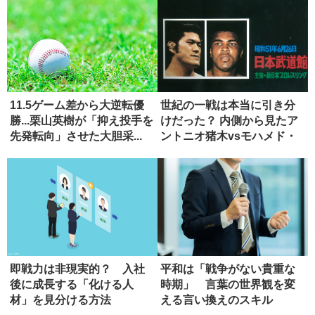
11.5ゲーム差から大逆転優
世紀の一戦は本当に引き分
勝...栗山英樹が「抑え投手を
けだった？ 内側から見たア
先発転向」させた大胆采...
ントニオ猪木vsモハメド・
アリ...
即戦力は非現実的？ 入社
平和は「戦争がない貴重な
後に成長する「化ける人
時期」 言葉の世界観を変
材」を見分ける方法
える言い換えのスキル