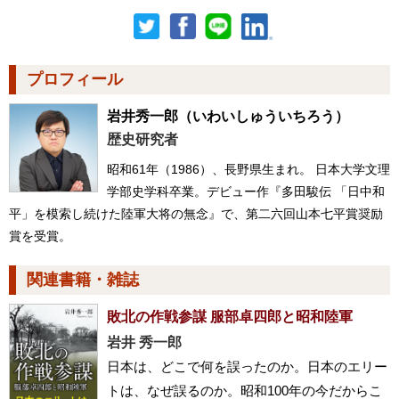
プロフィール
岩井秀一郎
（いわいしゅういちろう）
歴史研究者
昭和61年（1986）、長野県生まれ。 日本大学文理
学部史学科卒業。デビュー作『多田駿伝 「日中和
平」を模索し続けた陸軍大将の無念』で、第二六回山本七平賞奨励
賞を受賞。
関連書籍・雑誌
敗北の作戦参謀 服部卓四郎と昭和陸軍
岩井 秀一郎
日本は、どこで何を誤ったのか。日本のエリー
トは、なぜ誤るのか。昭和100年の今だからこ