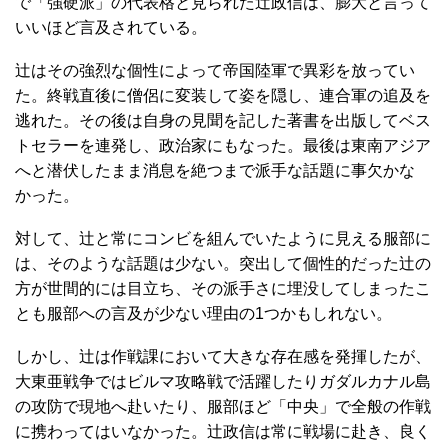
で「強硬派」の代表格と見られた辻政信は、膨大と言って
いいほど言及されている。
辻はその強烈な個性によって帝国陸軍で異彩を放ってい
た。終戦直後に僧侶に変装して姿を隠し、連合軍の追及を
逃れた。その後は自身の見聞を記した著書を出版してベス
トセラーを連発し、政治家にもなった。最後は東南アジア
へと潜伏したまま消息を絶つまで派手な話題に事欠かな
かった。
対して、辻と常にコンビを組んでいたように見える服部に
は、そのような話題は少ない。突出して個性的だった辻の
方が世間的には目立ち、その派手さに埋没してしまったこ
とも服部への言及が少ない理由の1つかもしれない。
しかし、辻は作戦課において大きな存在感を発揮したが、
大東亜戦争ではビルマ攻略戦で活躍したりガダルカナル島
の攻防で現地へ赴いたり、服部ほど「中央」で全般の作戦
に携わってはいなかった。辻政信は常に戦場に赴き、良く