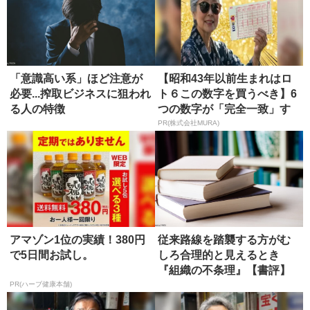
「意識高い系」ほど注意が
【昭和43年以前生まれはロ
必要...搾取ビジネスに狙われ
ト６この数字を買うべき】6
る人の特徴
つの数字が「完全一致」す
る方...
PR(株式会社MURA)
アマゾン1位の実績！380円
従来路線を踏襲する方がむ
で5日間お試し。
しろ合理的と見えるとき
『組織の不条理』【書評】
PR(ハーブ健康本舗)