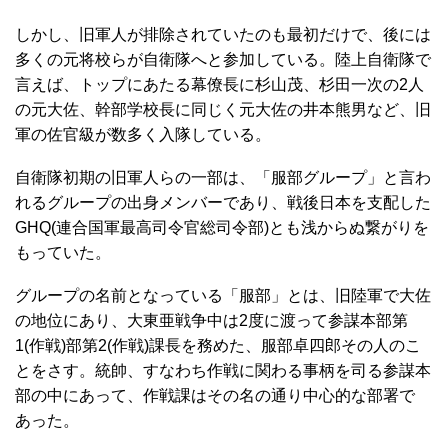
しかし、旧軍人が排除されていたのも最初だけで、後には
多くの元将校らが自衛隊へと参加している。陸上自衛隊で
言えば、トップにあたる幕僚長に杉山茂、杉田一次の2人
の元大佐、幹部学校長に同じく元大佐の井本熊男など、旧
軍の佐官級が数多く入隊している。
自衛隊初期の旧軍人らの一部は、「服部グループ」と言わ
れるグループの出身メンバーであり、戦後日本を支配した
GHQ(連合国軍最高司令官総司令部)とも浅からぬ繋がりを
もっていた。
グループの名前となっている「服部」とは、旧陸軍で大佐
の地位にあり、大東亜戦争中は2度に渡って参謀本部第
1(作戦)部第2(作戦)課長を務めた、服部卓四郎その人のこ
とをさす。統帥、すなわち作戦に関わる事柄を司る参謀本
部の中にあって、作戦課はその名の通り中心的な部署で
あった。