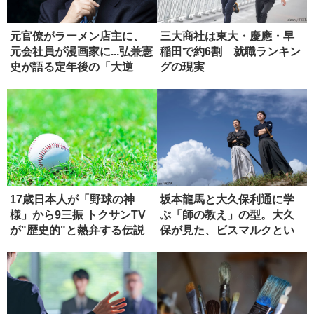
元官僚がラーメン店主に、
三大商社は東大・慶應・早
元会社員が漫画家に...弘兼憲
稲田で約6割 就職ランキン
史が語る定年後の「大逆
グの現実
転」
17歳日本人が「野球の神
坂本龍馬と大久保利通に学
様」から9三振 トクサンTV
ぶ「師の教え」の型。大久
が"歴史的"と熱弁する伝説
保が見た、ビスマルクとい
の...
う究極の...