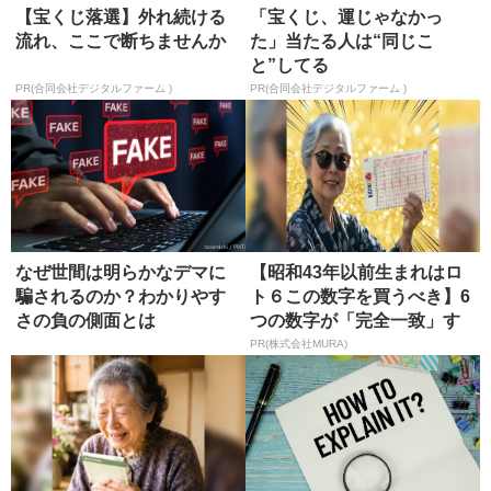
【宝くじ落選】外れ続ける
「宝くじ、運じゃなかっ
流れ、ここで断ちませんか
た」当たる人は“同じこ
と”してる
PR(合同会社デジタルファーム )
PR(合同会社デジタルファーム )
なぜ世間は明らかなデマに
【昭和43年以前生まれはロ
騙されるのか？わかりやす
ト６この数字を買うべき】6
さの負の側面とは
つの数字が「完全一致」す
る方...
PR(株式会社MURA)