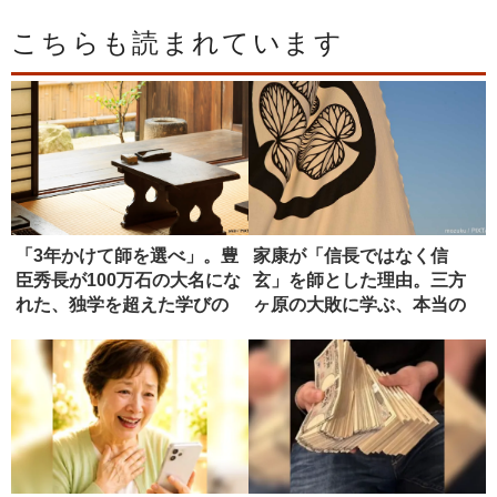
こちらも読まれています
「3年かけて師を選べ」。豊
家康が「信長ではなく信
臣秀長が100万石の大名にな
玄」を師とした理由。三方
れた、独学を超えた学びの
ヶ原の大敗に学ぶ、本当の
正...
師の選び方