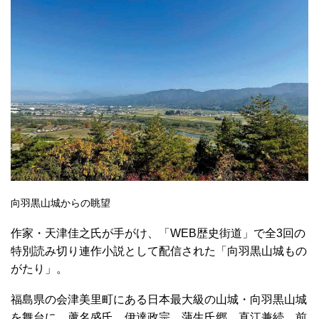
向羽黒山城からの眺望
作家・天津佳之氏が手がけ、「WEB歴史街道」で全3回の
特別読み切り連作小説として配信された「向羽黒山城もの
がたり」。
福島県の会津美里町にある日本最大級の山城・向羽黒山城
を舞台に、蘆名盛氏、伊達政宗、蒲生氏郷、直江兼続、前