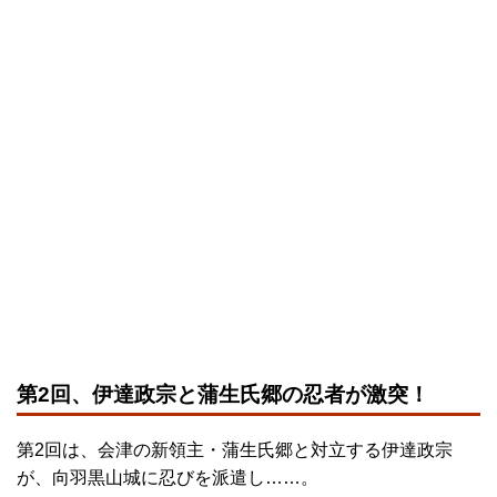
第2回、伊達政宗と蒲生氏郷の忍者が激突！
第2回は、会津の新領主・蒲生氏郷と対立する伊達政宗
が、向羽黒山城に忍びを派遣し……。