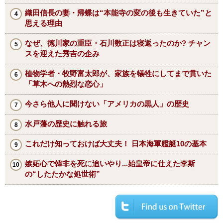
織田信長の妻・帰蝶は“本能寺の変の後も生きていた”と
思える理由
なぜ、徳川家の重臣・石川数正は寝返ったのか? チャン
スを迎えた秀吉の企み
植物学者・牧野富太郎が、家族を犠牲にしてまで貫いた
「草木への熱烈な恋心」
今さら他人に聞けない「アメリカの黒人」の歴史
水戸藩の歴史に触れる旅
これだけ知っておけば大丈夫！ 日本海軍艦艇10の基本
嫉妬心で韓非を死に追いやり...始皇帝に仕えた李斯
の“したたかな処世術”