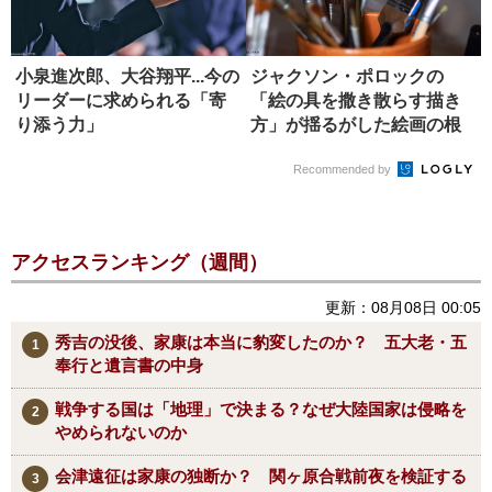
小泉進次郎、大谷翔平...今の
ジャクソン・ポロックの
リーダーに求められる「寄
「絵の具を撒き散らす描き
り添う力」
方」が揺るがした絵画の根
本
Recommended by
アクセスランキング（週間）
更新：08月08日 00:05
秀吉の没後、家康は本当に豹変したのか？ 五大老・五
奉行と遺言書の中身
戦争する国は「地理」で決まる？なぜ大陸国家は侵略を
やめられないのか
会津遠征は家康の独断か？ 関ヶ原合戦前夜を検証する