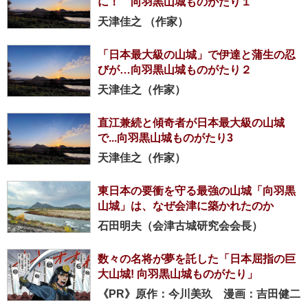
に！ 向羽黒山城ものがたり１
天津佳之 （作家）
「日本最大級の山城」で伊達と蒲生の忍
びが…向羽黒山城ものがたり２
天津佳之（作家）
直江兼続と傾奇者が日本最大級の山城
で...向羽黒山城ものがたり3
天津佳之（作家）
東日本の要衝を守る最強の山城「向羽黒
山城」は、なぜ会津に築かれたのか
石田明夫（会津古城研究会会長）
数々の名将が夢を託した「日本屈指の巨
大山城! 向羽黒山城ものがたり」
《PR》原作：今川美玖 漫画：吉田健二