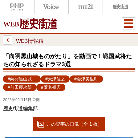
ME
NU
WEB情報箱
「向羽黒山城ものがたり」を動画で！戦国武将た
ちの知られざるドラマ3選
#向羽黒山城，
#天津佳之
#会津美里町
#前田慶次郎
#蘆名盛氏
2025年09月16日 公開
歴史街道編集部
この記事の画像（全 1 枚）