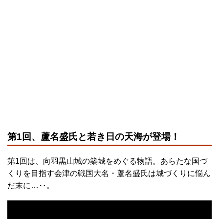
第1回、蘆名盛氏と若き日の天海が登場！
第1回は、向羽黒山城の築城をめぐる物語。あらたな国づ
くりを目指す会津の戦国大名・蘆名盛氏は城づくりに悩ん
だ末に…‥。