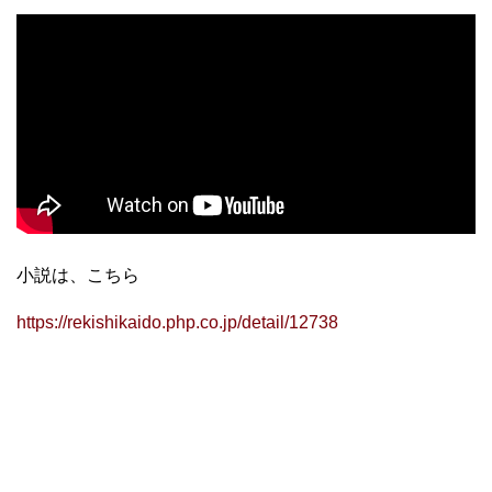
小説は、こちら
https://rekishikaido.php.co.jp/detail/12738