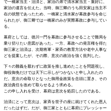
で一橋家当主・治済と、家治の弟で清水家当主・重好に、
家治の遺言を伝えた。当時、御三卿のうち田安家は当主不
在の状態であったため、一橋家と清水家が幕政参与を命じ
られたが、御三卿では一橋家のみが実際幕政に参与してい
る。
幕府としては、徳川一門を幕政に参与させることで難局を
乗り切りたい意図があった。一方、幕政への発言権を得た
御三家と治済は、次期将軍・家斉の教育方法や老中人事な
どを提案したが、その際、意次の政治を強く批判した。
下々の難義を厭わずに政策を推し進めたことを問題視し、
御役御免だけでは天下に示しがつかないと申し入れたの
だ。意次の命取りとなった御用金政策を念頭に置き、その
政治責任を改めて取らせるよう求める。
この申し入れを受け、幕府は意次を処罰したのである。
治済にとって意次は、家斉を世子の座に就けてくれた恩人
だったはずだ。だが、御三家とともに幕府にプレッシャー