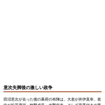
意次失脚後の激しい政争
田沼意次が去った後の幕府の布陣は、大老が井伊直幸、老