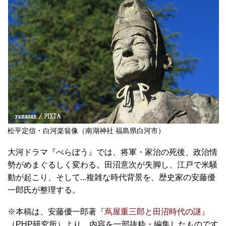
松平定信・白河楽翁像（南湖神社 福島県白河市）
大河ドラマ『べらぼう』では、将軍・家治の死後、政治情
勢がめまぐるしく変わる。田沼意次が失脚し、江戸で米騒
動が起こり、そして...複雑な時代背景を、歴史家の安藤優
一郎氏が整理する。
※本稿は、安藤優一郎著
『蔦屋重三郎と田沼時代の謎』
（PHP研究所）より、内容を一部抜粋・編集したものです