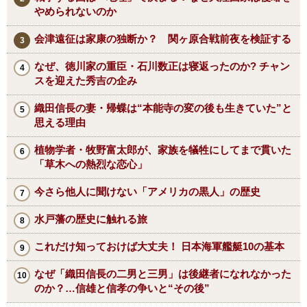
やめられないのか
会津遠征は家康の独断か？ 関ヶ原合戦前夜を検証する
なぜ、徳川家の重臣・石川数正は寝返ったのか? チャン
スを迎えた秀吉の企み
織田信長の妻・帰蝶は“本能寺の変の後も生きていた”と
思える理由
植物学者・牧野富太郎が、家族を犠牲にしてまで貫いた
「草木への熱烈な恋心」
今さら他人に聞けない「アメリカの黒人」の歴史
水戸藩の歴史に触れる旅
これだけ知っておけば大丈夫！ 日本海軍艦艇10の基本
なぜ「織田信長の二男と三男」は後継者になれなかった
のか？…信雄と信孝の争いと“その後”