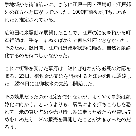
手地域から街道沿いに、さらに江戸一円・宿場町・江戸郊
外の在方へと広がっていった。1000軒前後が打ちこわさ
れたと推定されている。
広範囲に米騒動が展開したことで、江戸の治安を預かる町
奉行所は、手をこまぬくばかりで何ら対応できなかった。
そのため、数日間、江戸は無政府状態に陥る。自然と鎮静
化するのを待つしかなかった。
これに衝撃を受けた幕府は、遅ればせながら必死の対応を
取る。23日、御救金の支給を開始すると江戸の町に通達し
た。翌24日には御救米の支給も開始した。
その効果だったのかは定かではないが、ようやく事態は鎮
静化に向かう。というよりも、窮民による打ちこわしを恐
れて、米の買い占めや売り惜しみに走った者たちが買い占
めを止めたり、米の販売を再開したことが大きかったのだ
ろう。