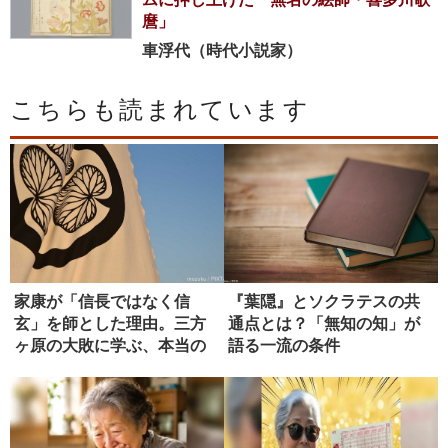
麿」
車浮代（時代小説家）
こちらも読まれています
家康が「信長ではなく信
『葉隠』とソクラテスの共
玄」を師とした理由。三方
通点とは？「無知の知」が
ヶ原の大敗に学ぶ、本当の
語る一流の条件
師の選び方