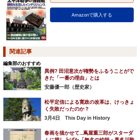
Amazonで購入する
関連記事
編集部のおすすめ
異例? 田沼意次が権勢をふるうことがで
きた「一番の理由」とは
安藤優一郎（歴史家）
松平定信による寛政の改革は、けっきょ
く失敗だったのか？
3月4日 This Day in History
春画を描かせて...蔦屋重三郎がスターダ
ムに押し上げた「無名の絵師・喜多川歌