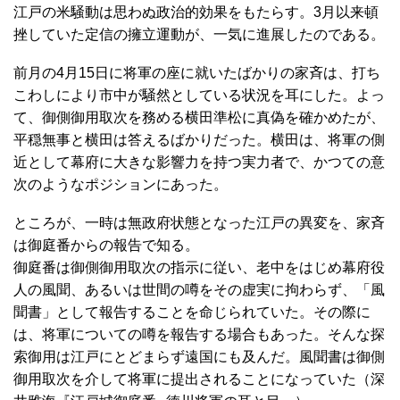
江戸の米騒動は思わぬ政治的効果をもたらす。3月以来頓
挫していた定信の擁立運動が、一気に進展したのである。
前月の4月15日に将軍の座に就いたばかりの家斉は、打ち
こわしにより市中が騒然としている状況を耳にした。よっ
て、御側御用取次を務める横田準松に真偽を確かめたが、
平穏無事と横田は答えるばかりだった。横田は、将軍の側
近として幕府に大きな影響力を持つ実力者で、かつての意
次のようなポジションにあった。
ところが、一時は無政府状態となった江戸の異変を、家斉
は御庭番からの報告で知る。
御庭番は御側御用取次の指示に従い、老中をはじめ幕府役
人の風聞、あるいは世間の噂をその虚実に拘わらず、「風
聞書」として報告することを命じられていた。その際に
は、将軍についての噂を報告する場合もあった。そんな探
索御用は江戸にとどまらず遠国にも及んだ。風聞書は御側
御用取次を介して将軍に提出されることになっていた（深