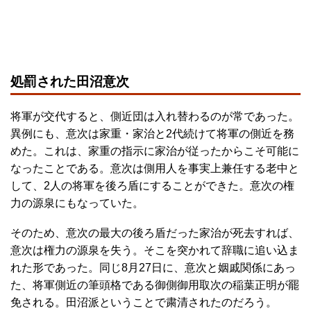
処罰された田沼意次
将軍が交代すると、側近団は入れ替わるのが常であった。
異例にも、意次は家重・家治と2代続けて将軍の側近を務
めた。これは、家重の指示に家治が従ったからこそ可能に
なったことである。意次は側用人を事実上兼任する老中と
して、2人の将軍を後ろ盾にすることができた。意次の権
力の源泉にもなっていた。
そのため、意次の最大の後ろ盾だった家治が死去すれば、
意次は権力の源泉を失う。そこを突かれて辞職に追い込ま
れた形であった。同じ8月27日に、意次と姻戚関係にあっ
た、将軍側近の筆頭格である御側御用取次の稲葉正明が罷
免される。田沼派ということで粛清されたのだろう。