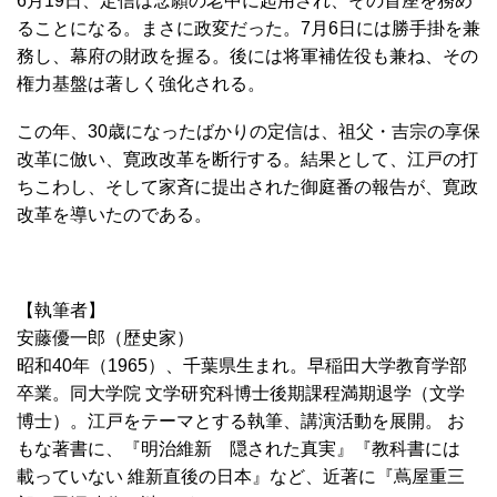
6月19日、定信は念願の老中に起用され、その首座を務め
ることになる。まさに政変だった。7月6日には勝手掛を兼
務し、幕府の財政を握る。後には将軍補佐役も兼ね、その
権力基盤は著しく強化される。
この年、30歳になったばかりの定信は、祖父・吉宗の享保
改革に倣い、寛政改革を断行する。結果として、江戸の打
ちこわし、そして家斉に提出された御庭番の報告が、寛政
改革を導いたのである。
【執筆者】
安藤優一郎（歴史家）
昭和40年（1965）、千葉県生まれ。早稲田大学教育学部
卒業。同大学院 文学研究科博士後期課程満期退学（文学
博士）。江戸をテーマとする執筆、講演活動を展開。 お
もな著書に、『明治維新 隠された真実』『教科書には
載っていない 維新直後の日本』など、近著に『蔦屋重三