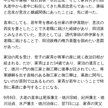
中が松平康福・牧野貞長・水野忠友、そして家斉付きの西
丸老中から老中に転任してきた鳥居忠意らであった。康福
と忠友が意次と姻戚関係にあったことは、先に述べた。
直幸にしても、若年寄を務める分家の井伊直朗が、意次の
四女を妻としたことで大老職に就けた経緯があり、田沼派
とみなされていた。意次としては、譜代筆頭の井伊家を大
老職に就けることで、田沼政権の権力基盤を固めたい意図
があった。
家治の死を受け、世子の家斉が将軍の座に就く政治日程が
組まれる。だが、家斉はまだ14歳であり、家治の遺言とし
て、徳川一門の御三家と御三卿に後事が託されていた。将
軍継嗣を出す資格のある御三家と御三卿は、幕政に関与し
ないのが原則ではあるものの、家斉が若年ということで特
別に幕政に参与することになる。
9月6日、大老の直幸は尾張藩主・徳川宗睦、紀州藩主・徳
川治貞、水戸藩主・徳川治保に、翌7日には、家斉の実父