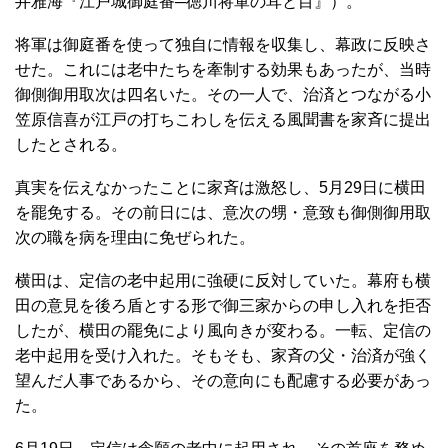
井雅海『江戸城御庭番─徳川将軍の耳と目』）。
将軍は御庭番を使って独自に情報を収集し、幕政に反映さ
せた。これには老中たちを牽制する効果もあったが、当時
御側御用取次は四名いた。その一人で、治済とつながる小
笠原信喜が江戸の打ちこわしを伝える風聞書を家斉に提出
したとされる。
真実を伝えなかったことに家斉は激怒し、5月29日に横田
を罷免する。その前日には、意次の甥・意致も御側御用取
次の職を病を理由に免ぜられた。
横田は、定信の老中起用に強硬に反対していた。幕府も横
田の意見を後ろ盾とする形で御三家からの申し入れを拒否
したが、横田の罷免により風向きが変わる。一転、定信の
老中起用を受け入れた。そもそも、家斉の父・治済が強く
望んだ人事であるから、その意向にも配慮する必要があっ
た。