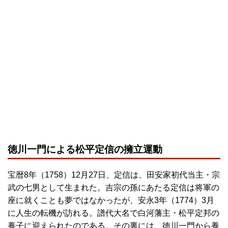
徳川一門による松平定信の擁立運動
宝暦8年（1758）12月27日、定信は、田安家初代当主・宗
武の七男として生まれた。吉宗の孫にあたる定信は将軍の
座に就くことも夢ではなかったが、安永3年（1774）3月
に人生の転機が訪れる。譜代大名で白河藩主・松平定邦の
養子に迎えられたのである。その裏には、徳川一門から養