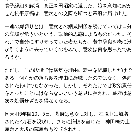
養子縁組を解消、意正を田沼家に返した。娘を意知に嫁が
せた松平康福は、意次との交際を断つと幕府に届け出た。
一連の縁切りとは、意次との姻戚関係を続けていては自分
の立場が危ういという、政治的思惑によるものだった。そ
れまで自分にすり寄っていた者たちが、老中辞職を機に潮
が引くように去っていくのをみて、意次は何を思ったであ
ろうか。
ただし、この段階では病気を理由に老中を辞職しただけで
ある。何らかの落ち度を理由に辞職したのではなく、処罰
されたわけでもなかった。しかし、それだけでは政治責任
をとったことにはならないという意見に押され、幕府は意
次を処罰せざるを得なくなる。
同天明6年閏10月5日、幕府は意次に対し、在職中に加増
された2万石を没収し、さらに謹慎を命じた。神田橋の上
屋敷と大坂の蔵屋敷も没収された。