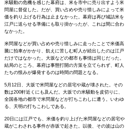
米騒動の危機を感じた幕府は、米を市中に売り出すよう米
問屋に督促した。だが、買い占めや売り惜しみによって米
価を釣り上げる行為は止まなかった。幕府は再び城詰米を
江戸に送らせる準備にも取り掛かったが、これは間に合わ
なかった。
米問屋などが買い占めや売り惜しみに走ったことで米価高
騰に拍車がかかり、飢えに苦しむ町人が続出したのは江戸
だけではなかった。大坂などの都市も事情は同じだった。
結局のところ、幕府は事態打開の方策を立てられず、町人
たちの恨みが爆発するのは時間の問題となる。
5月12日、大坂で米問屋などの居宅や蔵が壊された。その
数は200軒近くにも及んだ。大坂での米騒動を皮切りに、
全国各地の都市で米問屋などが打ちこわしに遭う。いわゆ
る、天明の打ちこわしである。
20日には江戸でも、米価を釣り上げた米問屋などの居宅や
蔵がこわされる事件が赤坂で起きた。以後、その波は山の