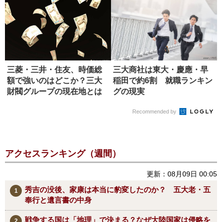
三菱・三井・住友、時価総
三大商社は東大・慶應・早
額で強いのはどこか？三大
稲田で約6割 就職ランキン
財閥グループの現在地とは
グの現実
Recommended by
アクセスランキング（週間）
更新：08月09日 00:05
秀吉の没後、家康は本当に豹変したのか？ 五大老・五
奉行と遺言書の中身
戦争する国は「地理」で決まる？なぜ大陸国家は侵略を