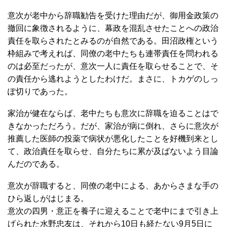
意次が老中から辞職勧告を受けた理由だが、御用金政策の
撤回に象徴されるように、幕政を混乱させたことへの政治
責任を取らされたとみるのが自然である。田沼政権という
枠組みで考えれば、同僚の老中たちも連帯責任を問われる
のは必至だったが、意次一人に責任を取らせることで、そ
の責任から逃れようとしたわけだ。まさに、トカゲのしっ
ぽ切りであった。
家治が健在ならば、老中たちも意次に辞職を迫ることはで
きなかっただろう。だが、家治が病に倒れ、さらに意次が
推薦した医師の投薬で病状が悪化したことを好機到来とし
て、政治責任を取らせ、自分たちに累が及ばないよう目論
んだのである。
意次が辞職すると、同僚の老中による、あからさまな手の
ひら返しがはじまる。
意次の四男・意正を養子に迎えることで老中にまで引き上
げられた水野忠友は、それから10日も経たない9月5日に