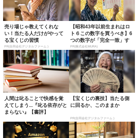
売り場じゃ教えてくれな
【昭和43年以前生まれはロ
い！当たる人だけがやって
ト６この数字を買うべき】6
る宝くじの習慣
つの数字が「完全一致」す
る方...
PR(合同会社デジタルファーム )
PR(株式会社MURA)
人間は叱ることで快感を覚
【宝くじの裏技】当たる側
えてしまう...『叱る依存がと
に回るか、このままか
まらない』【書評】
PR(合同会社デジタルファーム )