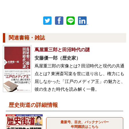
関連書籍・雑誌
蔦屋重三郎と田沼時代の謎
安藤優一郎（歴史家）
蔦屋重三郎の実像とは? 田沼時代と現代の共通
点とは? 東洲斎写楽を世に送り出し、権力にも
屈しなかった「江戸のメディア王」の魅力と、
彼の生きた時代を読み解く一冊。
歴史街道の詳細情報
最新号、目次、バックナンバー
年間購読はこちら