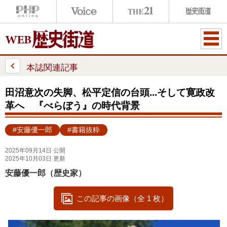
ME
NU
本誌関連記事
田沼意次の失脚、松平定信の台頭...そして寛政改
革へ 『べらぼう』の時代背景
#安藤優一郎
#書籍抜粋
2025年09月14日 公開
2025年10月03日 更新
安藤優一郎（歴史家）
この記事の画像（全 1 枚）