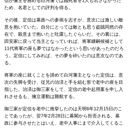
信が藩主を務める白河藩では餓死者を1人も出さなかった
ため、名君としての評判を得る。
その後、定信は幕政への参画を志すが、意次には激しい敵
意を抱いていた。自分にとっては敵とも思う盗賊同然の存
在で、殺意まで抱いたと吐露したぐらいだ。その裏には、
田安家に戻って当主となっていれば、将軍継嗣候補として
11代将軍の座も夢ではなかったという思いがあったのだろ
う。定信にしてみれば、その夢を砕いたのは意次なのであ
る。
将軍の座に就くことを諦めて白河藩主となった定信は、意
次の失脚を受け、従兄の治済と手を組む形で老中の座を目
指した。治済は御三家をして、定信の老中起用案を申し入
れさせるも、擁立運動は難航する。
御三家が定信を老中に推挙したのは天明6年12月15日のこ
とであったが、翌7年2月28日に幕閣から拒否される。幕
政に参与させたとはいえ、老中人事にまで介入してくるこ