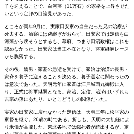
子を迎えることで、白河藩（11万石）の家格を上昇させた
いという定邦の目論見があった。
ところが同年9月に、実家田安家の当主だった兄の治察が
死去する。治察には跡継ぎがおらず、田安家では定信を白
河藩から戻そうとするも、幕府、つまり田沼政権はこれを
認めなかった。田安家は当主不在となり、将軍継嗣レース
から脱落する。
その後、嫡男・家基の急逝を受けて、家治は治済の長男・
家斉を養子に迎えることを決める。養子選定に関わったの
は意次であった。天明元年に家斉は江戸城西丸御殿に入
り、正式に将軍継嗣となる。家治、定信、治済はいずれも
吉宗の孫にあたり、いとこどうしの関係だった。
実家の田安家に戻れなかった定信は、天明三年に松平家の
家督を継ぐ。26歳の時である。折しも、天明の大飢饉によ
り米価が高騰した。東北各地では餓死者が続出するが、定