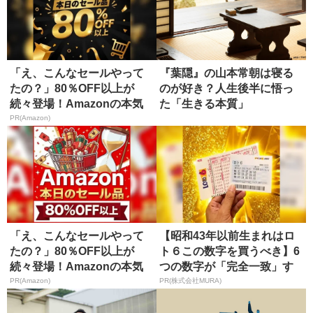
「え、こんなセールやって
『葉隠』の山本常朝は寝る
たの？」80％OFF以上が
のが好き？人生後半に悟っ
続々登場！Amazonの本気
た「生きる本質」
が...
PR(Amazon)
「え、こんなセールやって
【昭和43年以前生まれはロ
たの？」80％OFF以上が
ト６この数字を買うべき】6
続々登場！Amazonの本気
つの数字が「完全一致」す
が...
る方...
PR(Amazon)
PR(株式会社MURA)