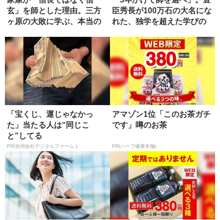
玄」を師とした理由。三方
臣秀長が100万石の大名にな
ヶ原の大敗に学ぶ、本当の
れた、独学を超えた学びの
師の選び方
正...
「宝くじ、運じゃなかっ
アマゾン1位「このお茶ガチ
た」当たる人は“同じこ
です」噂のお茶
と”してる
PR(合同会社デジタルファーム )
PR(ハーブ健康本舗)