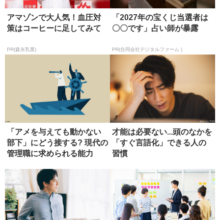
アマゾンで大人気！血圧対
「2027年の宝くじ当選者は
策はコーヒーに足してみて
〇〇です」占い師が暴露
PR(森永乳業)
PR(合同会社デジタルファーム )
「アメを与えても動かない
才能は必要ない...頭のなかを
部下」にどう接する? 現代の
「すぐ言語化」できる人の
管理職に求められる能力
習慣