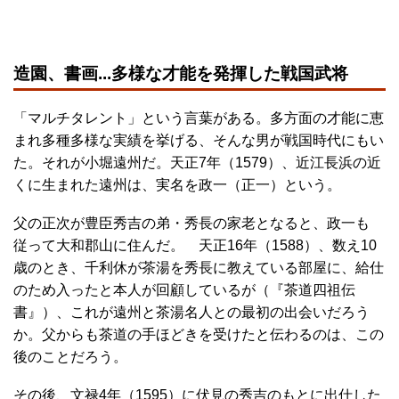
造園、書画...多様な才能を発揮した戦国武将
「マルチタレント」という言葉がある。多方面の才能に恵
まれ多種多様な実績を挙げる、そんな男が戦国時代にもい
た。それが小堀遠州だ。天正7年（1579）、近江長浜の近
くに生まれた遠州は、実名を政一（正一）という。
父の正次が豊臣秀吉の弟・秀長の家老となると、政一も
従って大和郡山に住んだ。 天正16年（1588）、数え10
歳のとき、千利休が茶湯を秀長に教えている部屋に、給仕
のため入ったと本人が回顧しているが（『茶道四祖伝
書』）、これが遠州と茶湯名人との最初の出会いだろう
か。父からも茶道の手ほどきを受けたと伝わるのは、この
後のことだろう。
その後、文禄4年（1595）に伏見の秀吉のもとに出仕した