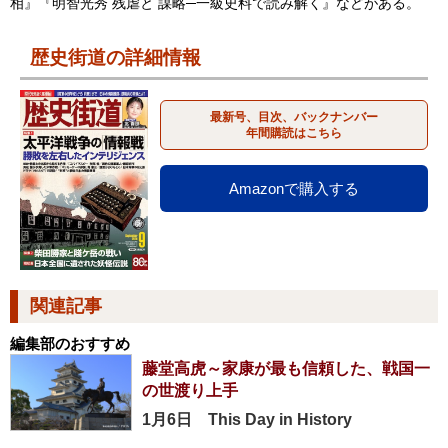
相』『明智光秀 残虐と 謀略─一級史料で読み解く』などがある。
歴史街道の詳細情報
最新号、目次、バックナンバー
年間購読はこちら
Amazonで購入する
関連記事
編集部のおすすめ
藤堂高虎～家康が最も信頼した、戦国一
の世渡り上手
1月6日 This Day in History