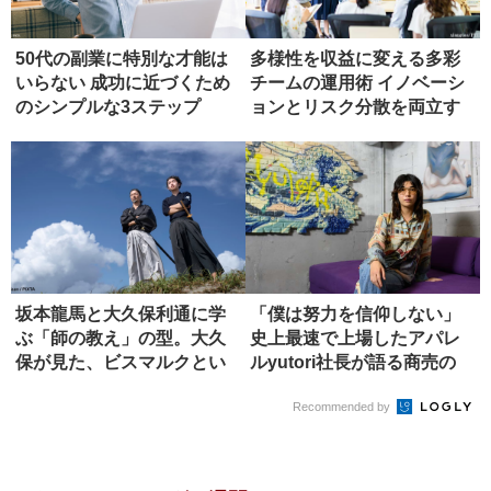
50代の副業に特別な才能は
多様性を収益に変える多彩
いらない 成功に近づくため
チームの運用術 イノベーシ
のシンプルな3ステップ
ョンとリスク分散を両立す
る具体...
坂本龍馬と大久保利通に学
「僕は努力を信仰しない」
ぶ「師の教え」の型。大久
史上最速で上場したアパレ
保が見た、ビスマルクとい
ルyutori社長が語る商売の
う究極の...
本...
Recommended by