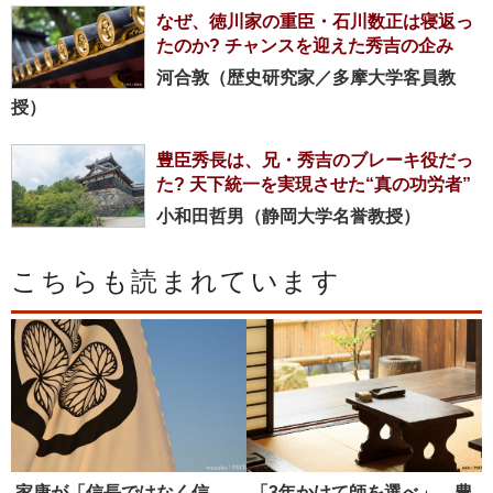
なぜ、徳川家の重臣・石川数正は寝返っ
たのか? チャンスを迎えた秀吉の企み
河合敦（歴史研究家／多摩大学客員教
授）
豊臣秀長は、兄・秀吉のブレーキ役だっ
た? 天下統一を実現させた“真の功労者”
小和田哲男（静岡大学名誉教授）
こちらも読まれています
家康が「信長ではなく信
「3年かけて師を選べ」。豊