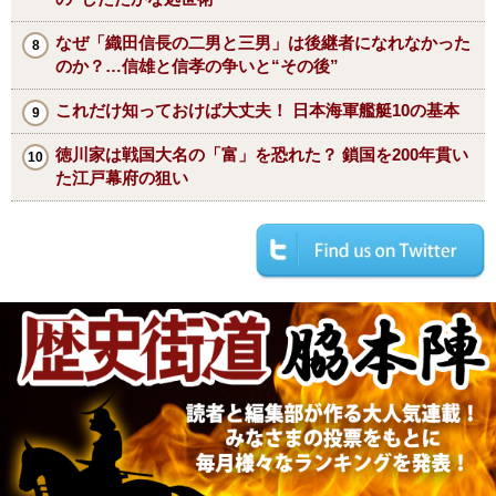
なぜ「織田信長の二男と三男」は後継者になれなかった
のか？…信雄と信孝の争いと“その後”
これだけ知っておけば大丈夫！ 日本海軍艦艇10の基本
徳川家は戦国大名の「富」を恐れた？ 鎖国を200年貫い
た江戸幕府の狙い