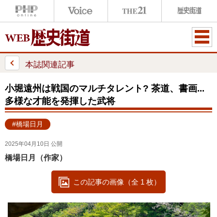
ME
NU
本誌関連記事
小堀遠州は戦国のマルチタレント? 茶道、書画...
多様な才能を発揮した武将
#橋場日月
2025年04月10日 公開
橋場日月（作家）
この記事の画像（全 1 枚）