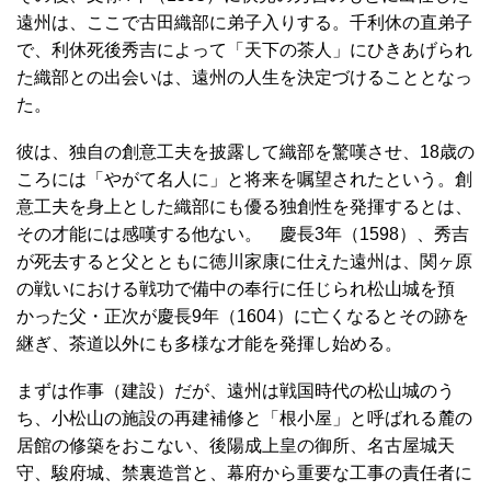
遠州は、ここで古田織部に弟子入りする。千利休の直弟子
で、利休死後秀吉によって「天下の茶人」にひきあげられ
た織部との出会いは、遠州の人生を決定づけることとなっ
た。
彼は、独自の創意工夫を披露して織部を驚嘆させ、18歳の
ころには「やがて名人に」と将来を嘱望されたという。創
意工夫を身上とした織部にも優る独創性を発揮するとは、
その才能には感嘆する他ない。 慶長3年（1598）、秀吉
が死去すると父とともに徳川家康に仕えた遠州は、関ヶ原
の戦いにおける戦功で備中の奉行に任じられ松山城を預
かった父・正次が慶長9年（1604）に亡くなるとその跡を
継ぎ、茶道以外にも多様な才能を発揮し始める。
まずは作事（建設）だが、遠州は戦国時代の松山城のう
ち、小松山の施設の再建補修と「根小屋」と呼ばれる麓の
居館の修築をおこない、後陽成上皇の御所、名古屋城天
守、駿府城、禁裏造営と、幕府から重要な工事の責任者に