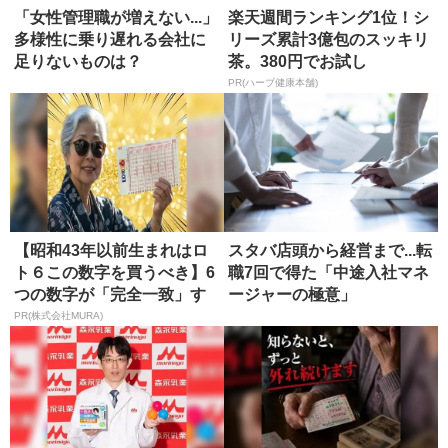
「女性管理職が増えない...」
楽天週間ランキング1位！シ
多様性に乗り遅れる会社に
リーズ累計3億包のスッキリ
足りないものは？
茶。380円でお試し
PR(ハーブ健康本舗)
【昭和43年以前生まれはロ
スタバ店頭から経営まで...転
ト６この数字を買うべき】6
職7回で得た「中途入社マネ
つの数字が「完全一致」す
ージャーの極意」
る方...
PR(株式会社MURA)