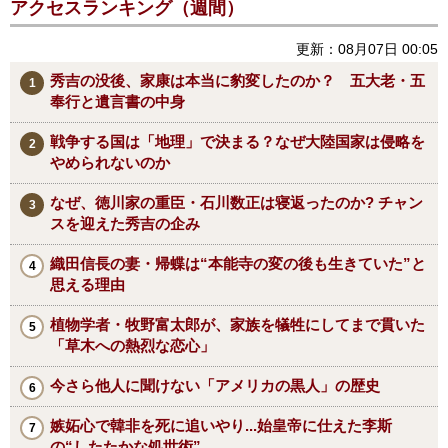
アクセスランキング（週間）
更新：08月07日 00:05
秀吉の没後、家康は本当に豹変したのか？ 五大老・五
奉行と遺言書の中身
戦争する国は「地理」で決まる？なぜ大陸国家は侵略を
やめられないのか
なぜ、徳川家の重臣・石川数正は寝返ったのか? チャン
スを迎えた秀吉の企み
織田信長の妻・帰蝶は“本能寺の変の後も生きていた”と
思える理由
植物学者・牧野富太郎が、家族を犠牲にしてまで貫いた
「草木への熱烈な恋心」
今さら他人に聞けない「アメリカの黒人」の歴史
嫉妬心で韓非を死に追いやり...始皇帝に仕えた李斯
の“したたかな処世術”