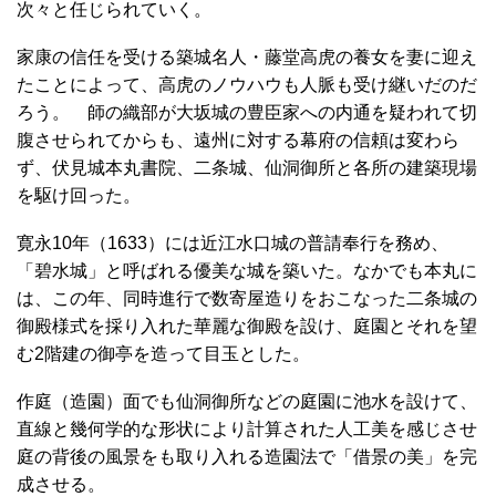
次々と任じられていく。
家康の信任を受ける築城名人・藤堂高虎の養女を妻に迎え
たことによって、高虎のノウハウも人脈も受け継いだのだ
ろう。 師の織部が大坂城の豊臣家への内通を疑われて切
腹させられてからも、遠州に対する幕府の信頼は変わら
ず、伏見城本丸書院、二条城、仙洞御所と各所の建築現場
を駆け回った。
寛永10年（1633）には近江水口城の普請奉行を務め、
「碧水城」と呼ばれる優美な城を築いた。なかでも本丸に
は、この年、同時進行で数寄屋造りをおこなった二条城の
御殿様式を採り入れた華麗な御殿を設け、庭園とそれを望
む2階建の御亭を造って目玉とした。
作庭（造園）面でも仙洞御所などの庭園に池水を設けて、
直線と幾何学的な形状により計算された人工美を感じさせ
庭の背後の風景をも取り入れる造園法で「借景の美」を完
成させる。