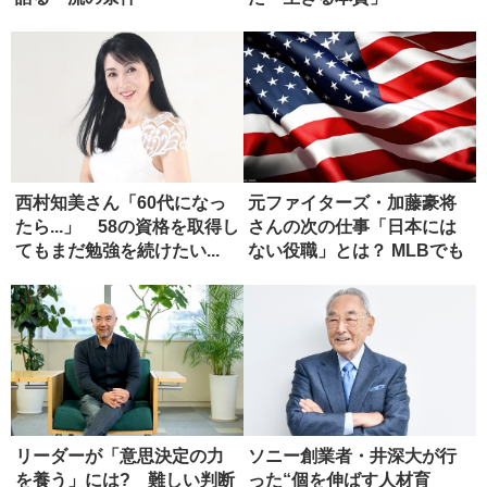
西村知美さん「60代になっ
元ファイターズ・加藤豪将
たら...」 58の資格を取得し
さんの次の仕事「日本には
てもまだ勉強を続けたい...
ない役職」とは？ MLBでも
希少
リーダーが「意思決定の力
ソニー創業者・井深大が行
を養う」には? 難しい判断
った“個を伸ばす人材育