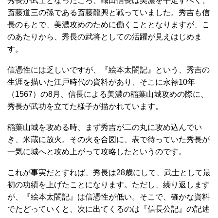
秀長が武士となったころ、織田信長は美濃を平定すべく、
斎藤道三の孫である斎藤龍興と戦っていました。秀吉も信
長のもとで、美濃攻めのために働くこととなりますが、こ
のあたりから、秀長の武将としての活躍が見えはじめま
す。
信憑性には乏しいですが、『絵本太閤記』という、秀吉の
生涯を描いた江戸時代の資料があり、そこに永禄10年
（1567）の8月、信長による美濃の稲葉山城攻めの際に、
秀長が武功を立てた様子が描かれています。
稲葉山城を攻める時、まず秀吉が二の丸に攻め込んでい
き、米蔵に放火。その火を合図に、表で待っていた秀長が
一気に城へと攻め上がって攻略したというのです。
これが事実だとすれば、秀長は28歳にして、武士として最
初の功績を上げたことになります。ただし、繰り返します
が、『絵本太閤記』は信憑性が低い。そこで、確かな資料
でたどっていくと、次に出てくるのは『信長公記』の記述