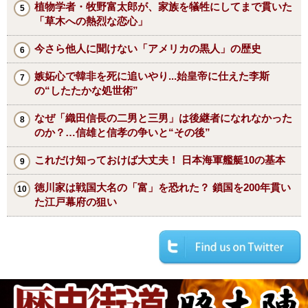
植物学者・牧野富太郎が、家族を犠牲にしてまで貫いた
「草木への熱烈な恋心」
今さら他人に聞けない「アメリカの黒人」の歴史
嫉妬心で韓非を死に追いやり...始皇帝に仕えた李斯
の“したたかな処世術”
なぜ「織田信長の二男と三男」は後継者になれなかった
のか？…信雄と信孝の争いと“その後”
これだけ知っておけば大丈夫！ 日本海軍艦艇10の基本
徳川家は戦国大名の「富」を恐れた？ 鎖国を200年貫い
た江戸幕府の狙い