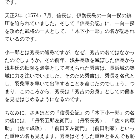
です。
天正2年（1574）7月、信長は、伊勢長島の一向一揆の鎮
圧を迫られていました。そして『信長公記』に、一向一揆
を攻めた武将の一人として、「木下小一郎」の名が記され
ているのです。
小一郎とは秀長の通称ですが、なぜ、秀吉の名ではなかっ
たのでしょうか。その前年、浅井長政を滅ぼした信長から
浅井氏の旧領を褒美として与えられた秀吉は、長浜城の築
城に力を注いでいました。そのため秀吉は、秀長を名代と
し、羽柴軍を率いて出陣することを命じたのでしょう。つ
まり、このころから、秀長は「秀吉の分身」としての働き
を見せはじめるようになるのです。
ちなみに、さきほどの『信長公記』の「木下小一郎」の名
の後には、「丹羽五郎左衛門」（丹羽長秀）、「佐々内蔵
助」（佐々成政）、「前田又左衛門」（前田利家）といっ
た重臣の名も見えます。秀長はそうした重臣と並んでも恥