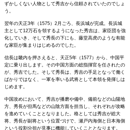
ずかしくない人物として秀吉から信頼されていたのでしょ
う。
翌年の天正3年（1575）2月ごろ、長浜城が完成。長浜城
主として12万石を領するようになった秀吉は、家臣団を強
化していき、そして秀長の下にも、藤堂高虎のような有能
な家臣が集まりはじめるのでした。
信長は畿内を押さえると、天正5年（1577）から、中国平
定に乗り出します。その中国方面の総指揮官を任されたの
が、秀吉でした。そして秀長は、秀吉の手足となって働く
ばかりではなく、一軍を率いる武将として本領を発揮しは
じめます。
中国攻めにおいて、秀吉が播磨や備中、備前などの山陽地
方、秀長が但馬などの山陰方面を担当し、それぞれが攻略
を進めていくこととなりました。格としては秀吉が総大
将、秀長が副将という位置づけで、瀬戸内海側と日本海側
という役割分担が見事に機能していくこととなります。