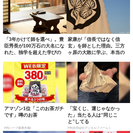
「3年かけて師を選べ」。豊
家康が「信長ではなく信
臣秀長が100万石の大名にな
玄」を師とした理由。三方
れた、独学を超えた学びの
ヶ原の大敗に学ぶ、本当の
正...
師の選び方
アマゾン1位「このお茶ガチ
「宝くじ、運じゃなかっ
です」噂のお茶
た」当たる人は“同じこ
と”してる
PR(ハーブ健康本舗)
PR(合同会社デジタルファーム )