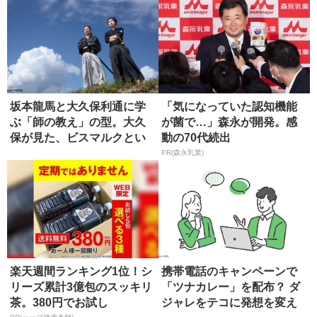
坂本龍馬と大久保利通に学
「気になっていた認知機能
ぶ「師の教え」の型。大久
が菌で…」森永が開発。感
保が見た、ビスマルクとい
動の70代続出
う究極の...
PR(森永乳業)
楽天週間ランキング1位！シ
携帯電話のキャンペーンで
リーズ累計3億包のスッキリ
「ツナカレー」を配布？ ダ
茶。380円でお試し
ジャレをテコに発想を変え