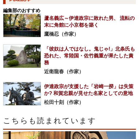
編集部のおすすめ
蘆名義広～伊達政宗に敗れた男、 流転の
末に角館に小京都を築く
鷹橋忍（作家）
「彼奴は人ではなし。鬼じゃ!」北条氏も
恐れた、常陸国・佐竹義重が果たした責
務
近衛龍春（作家）
伊達政宗が支援した「岩崎一揆」は失策
か? 和賀忠親が見せた名家としての意地
松田十刻（作家）
こちらも読まれています