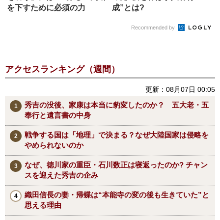
を下すために必須の力
成”とは?
Recommended by
アクセスランキング（週間）
更新：08月07日 00:05
秀吉の没後、家康は本当に豹変したのか？ 五大老・五
奉行と遺言書の中身
戦争する国は「地理」で決まる？なぜ大陸国家は侵略を
やめられないのか
なぜ、徳川家の重臣・石川数正は寝返ったのか? チャン
スを迎えた秀吉の企み
織田信長の妻・帰蝶は“本能寺の変の後も生きていた”と
思える理由