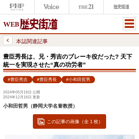
ME
NU
本誌関連記事
豊臣秀長は、兄・秀吉のブレーキ役だった? 天下
統一を実現させた“真の功労者”
#豊臣秀吉
#豊臣秀長
#小和田哲男
2024年05月16日 公開
2024年12月16日 更新
小和田哲男（静岡大学名誉教授）
この記事の画像（全 1 枚）