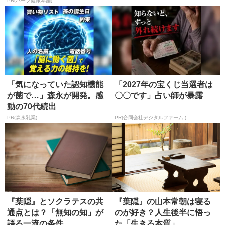
る
PR(ハーブ健康本舗)
「気になっていた認知機能
「2027年の宝くじ当選者は
が菌で…」森永が開発。感
〇〇です」占い師が暴露
動の70代続出
PR(森永乳業)
PR(合同会社デジタルファーム )
『葉隠』とソクラテスの共
『葉隠』の山本常朝は寝る
通点とは？「無知の知」が
のが好き？人生後半に悟っ
語る一流の条件
た「生きる本質」