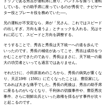
トップである秀吉が運転席に座り、ハンドルを握って運転
している。その助手席に座っているのが秀長で、ナビゲー
ター役とブレーキ役を務めていた──。
兄の運転が不安定なら、弟が「兄さん、これではスピード
の出しすぎ。方向も違うよ」とチェックを入れる。兄はそ
れに応じて、スピードと方向を調整する。
そうすることで、秀吉と秀長は天下統一への道を歩んで
いったのです。秀長の補佐があってこそ、秀吉は成功をつ
かむことができたのであり、秀長はまさに、天下統一の最
大の功労者といっても過言ではありません。
それだけに、小田原攻めのころから、秀長の病気が重くな
り、天正19年（1591）に亡くなったことは、豊臣家にし
てみれば大きな痛手でした。秀長の死後は、秀吉の助手席
に座るものがいなくなり、千利休の切腹事件や、豊臣秀次
事件、さらに朝鮮出兵といった政権を揺るがす事件が次々
と起こるのです。