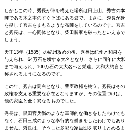
しかもこの時、秀長が陣を構えた場所は田上山。秀吉の本
陣である木之本のすぐそばにある砦で、まさに、秀長が身
を挺して秀吉をまもるような布陣をしているのです。秀吉
と秀長は、一心同体となり、柴田勝家を破ったといえるで
しょう。
天正13年（1585）の紀州攻めの後、秀長は紀州と和泉を
与えられ、64万石を領する大名となり、さらに同年に大和
まで与えられ、100万石の大大名へと栄達。大和大納言と
称されるようになるのです。
この年、秀吉は関白となり、豊臣政権を樹立。秀長はその
政権を支える重要な存在となりますが、その位置づけは、
他の家臣と全く異なるものでした。
秀長は、黒田官兵衛のような軍師的な働きをしたわけでも
なく、石田三成のような奉行的な働きをしたわけでもあり
ません。秀長は、そうした多彩な家臣団を取りまとめるよ