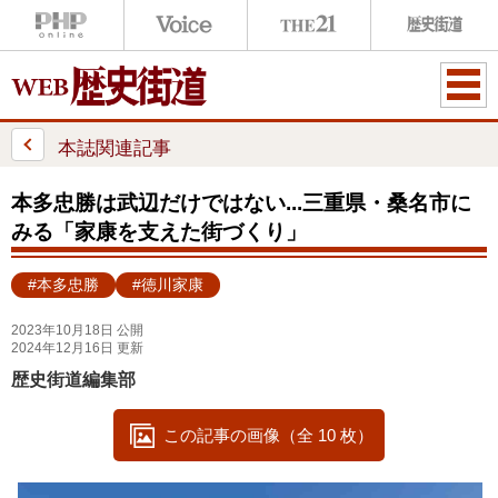
ME
NU
本誌関連記事
本多忠勝は武辺だけではない...三重県・桑名市に
みる「家康を支えた街づくり」
#本多忠勝
#徳川家康
2023年10月18日 公開
2024年12月16日 更新
歴史街道編集部
この記事の画像（全 10 枚）