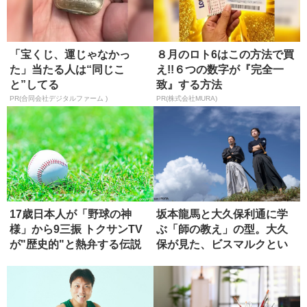
「宝くじ、運じゃなかっ
８月のロト6はこの方法で買
た」当たる人は“同じこ
え!!６つの数字が『完全一
と”してる
致』する方法
PR(合同会社デジタルファーム )
PR(株式会社MURA)
17歳日本人が「野球の神
坂本龍馬と大久保利通に学
様」から9三振 トクサンTV
ぶ「師の教え」の型。大久
が"歴史的"と熱弁する伝説
保が見た、ビスマルクとい
の...
う究極の...