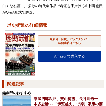
白くなる話〉。 多数の時代劇作品で考証を手掛ける山村竜也氏
がQ＆A形式で解説。
歴史街道の詳細情報
最新号、目次、バックナンバー
年間購読はこちら
Amazonで購入する
関連記事
編集部のおすすめ
茶屋四郎次郎、穴山梅雪、長谷川秀一、
本多忠勝 ～「伊賀越え」で徳川家康の窮