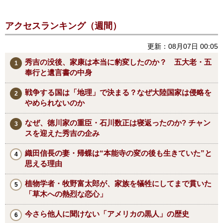
アクセスランキング（週間）
更新：08月07日 00:05
秀吉の没後、家康は本当に豹変したのか？ 五大老・五
奉行と遺言書の中身
戦争する国は「地理」で決まる？なぜ大陸国家は侵略を
やめられないのか
なぜ、徳川家の重臣・石川数正は寝返ったのか? チャン
スを迎えた秀吉の企み
織田信長の妻・帰蝶は“本能寺の変の後も生きていた”と
思える理由
植物学者・牧野富太郎が、家族を犠牲にしてまで貫いた
「草木への熱烈な恋心」
今さら他人に聞けない「アメリカの黒人」の歴史