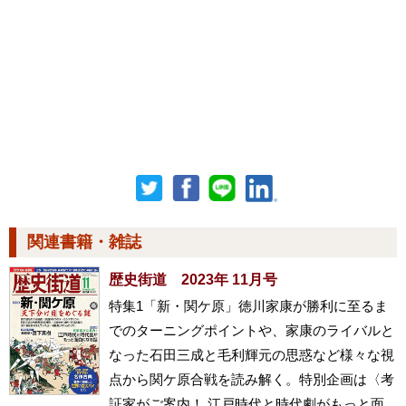
関連書籍・雑誌
歴史街道 2023年 11月号
特集1「新・関ケ原」徳川家康が勝利に至るま
でのターニングポイントや、家康のライバルと
なった石田三成と毛利輝元の思惑など様々な視
点から関ケ原合戦を読み解く。特別企画は〈考
証家がご案内！ 江戸時代と時代劇がもっと面