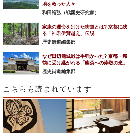
地を救った人々
和田裕弘（戦国史研究家）
家康の運命を別けた街道とは? 京都に残
る「神君伊賀越え」伝説
歴史街道編集部
なぜ田辺籠城戦は手強かった? 京都・舞
鶴に受け継がれる「幽斎への崇敬の念」
歴史街道編集部
こちらも読まれています