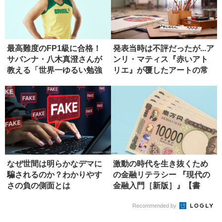
最高難度のFP1級に合格！
発表当時は不評だったが...ア
サバンナ・八木真澄さんが
ンリ・マティス『赤いアト
教える「世界一ゆるい勉強
リエ』が覆したアートの常
法」
識
なぜ世間は明らかなデマに
激動の時代を生き抜くため
騙されるのか？わかりやす
の金融リテラシー 『現代の
さの負の側面とは
金融入門［新版］』【書
評】
Recommended by