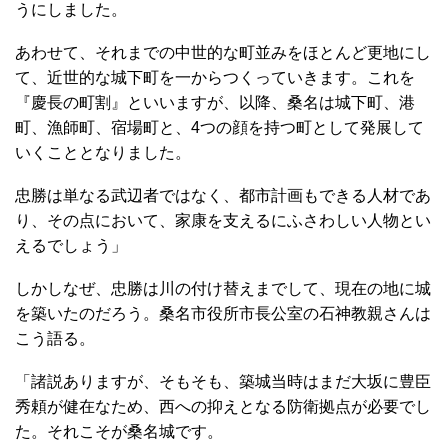
うにしました。
あわせて、それまでの中世的な町並みをほとんど更地にし
て、近世的な城下町を一からつくっていきます。これを
『慶長の町割』といいますが、以降、桑名は城下町、港
町、漁師町、宿場町と、4つの顔を持つ町として発展して
いくこととなりました。
忠勝は単なる武辺者ではなく、都市計画もできる人材であ
り、その点において、家康を支えるにふさわしい人物とい
えるでしょう」
しかしなぜ、忠勝は川の付け替えまでして、現在の地に城
を築いたのだろう。桑名市役所市長公室の石神教親さんは
こう語る。
「諸説ありますが、そもそも、築城当時はまだ大坂に豊臣
秀頼が健在なため、西への抑えとなる防衛拠点が必要でし
た。それこそが桑名城です。