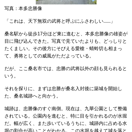
写真：本多忠勝像
「これは、天下無双の武将と呼ぶにふさわしい......」
桑名駅から徒歩17分ほど東に進むと、本多忠勝像の雄姿が
目に飛び込んできた。写真で見ていたよりも、どっしりと
たくましい。その後方にそびえる愛槍・蜻蛉切も相まっ
て、勇将としての威風がただよっている。
だが、ここ桑名市では、忠勝の武将以外の顔も見られると
いう。
それを探りに、まずは忠勝が桑名入封後に築城を開始し
た、桑名城跡へと向かう。
城跡は、忠勝像のすぐ南側。現在は、九華公園として整備
されている。公園内を進むと、特に目を引かれるのが水堀
だ。幅が広く、また歩いているうちに、城跡内に占める水
堀の割合が高いことがわかる。この水堀を越えて城を落と