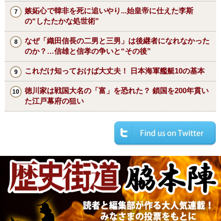
嫉妬心で韓非を死に追いやり...始皇帝に仕えた李斯
の“したたかな処世術”
なぜ「織田信長の二男と三男」は後継者になれなかった
のか？…信雄と信孝の争いと“その後”
これだけ知っておけば大丈夫！ 日本海軍艦艇10の基本
徳川家は戦国大名の「富」を恐れた？ 鎖国を200年貫い
た江戸幕府の狙い