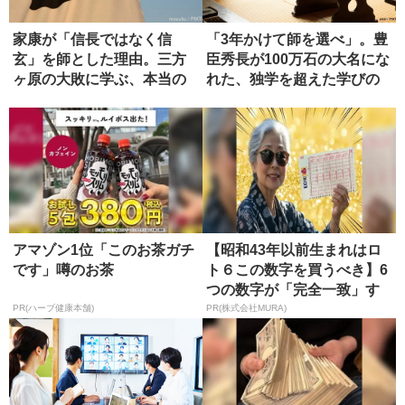
家康が「信長ではなく信
「3年かけて師を選べ」。豊
玄」を師とした理由。三方
臣秀長が100万石の大名にな
ヶ原の大敗に学ぶ、本当の
れた、独学を超えた学びの
師の選び方
正...
アマゾン1位「このお茶ガチ
【昭和43年以前生まれはロ
です」噂のお茶
ト６この数字を買うべき】6
つの数字が「完全一致」す
る方...
PR(ハーブ健康本舗)
PR(株式会社MURA)