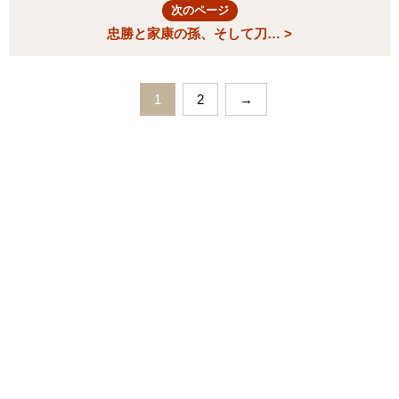
次のページ
忠勝と家康の孫、そして刀… >
1
2
→