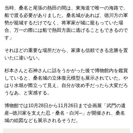
当時、桑名と尾張の熱田の間は、東海道で唯一の海路で、
船で渡る必要がありました。桑名城があれば、徳川方の軍
勢が籠城するだけでなく、将軍家が城に籠もっていた場
合、万一の際には船で熱田方面に逃げることもできるので
す」
それほどの重要な場所だから、家康も信頼できる忠勝を置
いたに違いない。
杉本さんと石神さんに話をうかがった後で博物館内を鑑賞
していると、桑名城の立体復元模型も展示されていた。や
はり水堀が際立って見え、自分が攻め手だったら大変だろ
うなあ、と実感する。
博物館では10月28日から11月26日まで企画展「武門の遺
産─徳川家を支えた忍・桑名・白河─」が開催され、桑名
城の絵図なども展示されるそうだ。