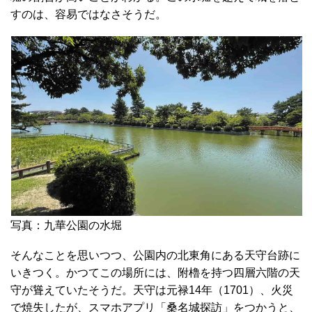
すのは、容易ではなさそうだ。
写真：九華公園の水堀
そんなことを思いつつ、公園内の北東角にある天守台跡に
いきつく。かつてこの場所には、附櫓を持つ四層六階の天
守が聳えていたそうだ。天守は元禄14年（1701）、火災
で焼失したが、スマホアプリ「桑名城探訪」をつかうと、