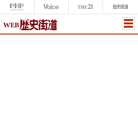
ME
NU