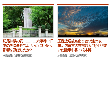
紀尾井坂の変、二・二六事件...“日
玉音放送後も止まぬソ連の攻
本のテロ事件”は、いかに社会へ
撃...“内蒙古の在留邦人”を守り抜
影響を及ぼしたか?
いた陸軍中将・根本博
水島吉隆（近現代史研究家）
水島吉隆（近現代史研究家）