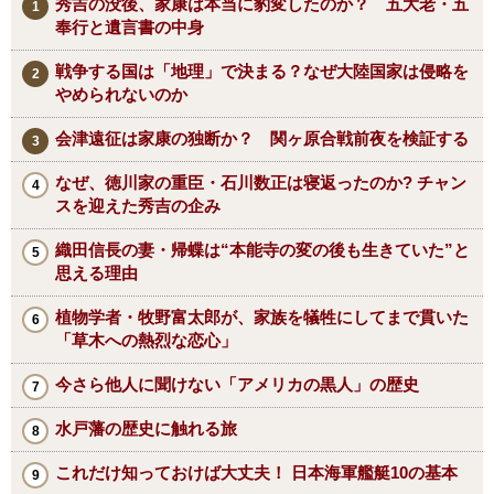
秀吉の没後、家康は本当に豹変したのか？ 五大老・五
奉行と遺言書の中身
戦争する国は「地理」で決まる？なぜ大陸国家は侵略を
やめられないのか
会津遠征は家康の独断か？ 関ヶ原合戦前夜を検証する
なぜ、徳川家の重臣・石川数正は寝返ったのか? チャン
スを迎えた秀吉の企み
織田信長の妻・帰蝶は“本能寺の変の後も生きていた”と
思える理由
植物学者・牧野富太郎が、家族を犠牲にしてまで貫いた
「草木への熱烈な恋心」
今さら他人に聞けない「アメリカの黒人」の歴史
水戸藩の歴史に触れる旅
これだけ知っておけば大丈夫！ 日本海軍艦艇10の基本