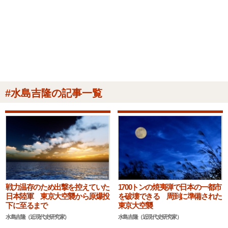
#水島吉隆の記事一覧
戦力温存のため出撃を控えていた
1700トンの焼夷弾で日本の一都市
日本陸軍 東京大空襲から原爆投
を破壊できる 周到に準備された
下に至るまで
東京大空襲
水島吉隆（近現代史研究家）
水島吉隆（近現代史研究家）