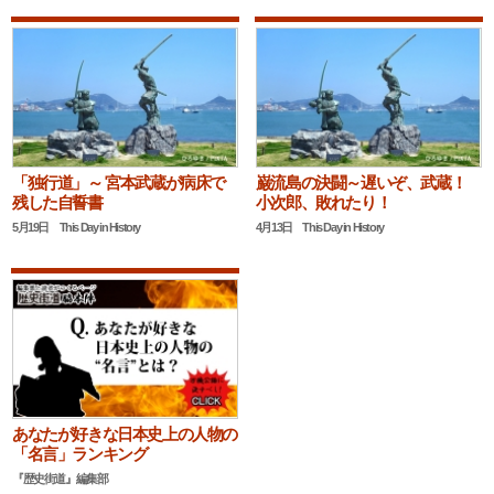
「独行道」～ 宮本武蔵が病床で
巌流島の決闘～遅いぞ、武蔵！
残した自誓書
小次郎、敗れたり！
5月19日 This Day in History
4月13日 This Day in History
あなたが好きな日本史上の人物の
「名言」ランキング
『歴史街道』編集部