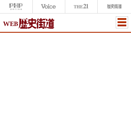
ME
NU