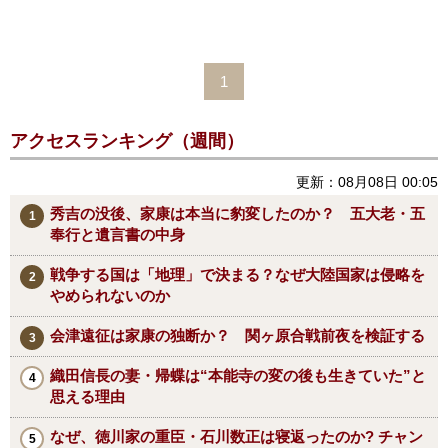
1
アクセスランキング（週間）
更新：08月08日 00:05
秀吉の没後、家康は本当に豹変したのか？ 五大老・五
奉行と遺言書の中身
戦争する国は「地理」で決まる？なぜ大陸国家は侵略を
やめられないのか
会津遠征は家康の独断か？ 関ヶ原合戦前夜を検証する
織田信長の妻・帰蝶は“本能寺の変の後も生きていた”と
思える理由
なぜ、徳川家の重臣・石川数正は寝返ったのか? チャン