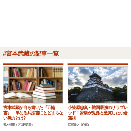
#宮本武蔵の記事一覧
宮本武蔵が自ら書いた『五輪
小笠原忠真～戦国最強のサラブレ
書』 単なる兵法書にとどまらな
ッド！家康が鬼孫と激賞した小倉
い魅力とは?
藩祖
皆木和義（プロ経営者）
江宮隆之（作家）