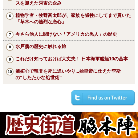
スを迎えた秀吉の企み
植物学者・牧野富太郎が、家族を犠牲にしてまで貫いた
「草木への熱烈な恋心」
今さら他人に聞けない「アメリカの黒人」の歴史
水戸藩の歴史に触れる旅
これだけ知っておけば大丈夫！ 日本海軍艦艇10の基本
嫉妬心で韓非を死に追いやり...始皇帝に仕えた李斯
の“したたかな処世術”