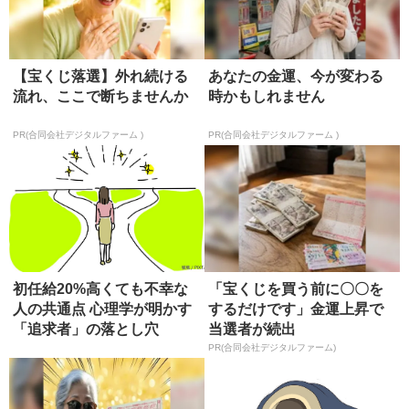
【宝くじ落選】外れ続ける
あなたの金運、今が変わる
流れ、ここで断ちませんか
時かもしれません
PR(合同会社デジタルファーム )
PR(合同会社デジタルファーム )
初任給20%高くても不幸な
「宝くじを買う前に〇〇を
人の共通点 心理学が明かす
するだけです」金運上昇で
「追求者」の落とし穴
当選者が続出
PR(合同会社デジタルファーム)