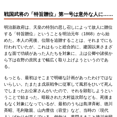
戦国武将の「特旨贈位」第一号は意外な人に……
明治新政府は、天皇の特別の思し召しによって故人に贈位
する「特旨贈位」ということを明治元年（1868）から始
めた。本人の死後、位階を追贈することは、それまでにも
行われていたが、これはもっと総合的に、建国以来さまざ
まな面で功績があった人たちを対象に、上は公卿や諸侯か
ら下は在野の庶民まで幅広く取り上げようというのであ
る。
もっとも、最初はそこまで明確な計画があったわけではな
いらしい。たまたま戊辰戦争に従軍して風邪をひいて死ん
でしまったお公家さんがいたので、それを顕彰しようとい
うことで始まった。暗殺された大村益次郎なども、死後ま
もなく対象になっているが、最初のうちは島津斉彬、徳川
斉昭、毛利敬親、山内豊信（容堂）など、当時の〈現代
人〉ばかりが並んでいる。例外は、黄門さまこと徳川光圀