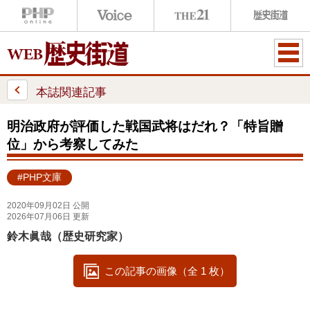
ME
NU
本誌関連記事
明治政府が評価した戦国武将はだれ？「特旨贈
位」から考察してみた
#PHP文庫
2020年09月02日 公開
2026年07月06日 更新
鈴木眞哉（歴史研究家）
この記事の画像（全 1 枚）