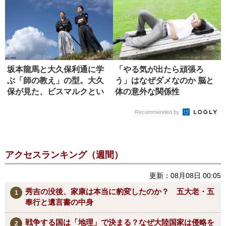
坂本龍馬と大久保利通に学
「やる気が出たら頑張ろ
ぶ「師の教え」の型。大久
う」はなぜダメなのか 脳と
保が見た、ビスマルクとい
体の意外な関係性
う究極の...
Recommended by
アクセスランキング（週間）
更新：08月08日 00:05
秀吉の没後、家康は本当に豹変したのか？ 五大老・五
奉行と遺言書の中身
戦争する国は「地理」で決まる？なぜ大陸国家は侵略を