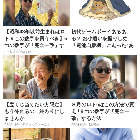
【昭和43年以前生まれはロ
初代ゲームボーイあるあ
ト６この数字を買うべき】6
る？ お小遣いを握りしめ
つの数字が「完全一致」す
「電池自販機」に走った“あ
る方...
の頃”の...
PR(株式会社MURA)
【宝くじ当てたい方限定】
８月のロト6はこの方法で買
もう外れるの、終わりにし
え!!６つの数字が『完全一
ませんか
致』する方法
PR(合同会社デジタルファーム )
PR(株式会社MURA)