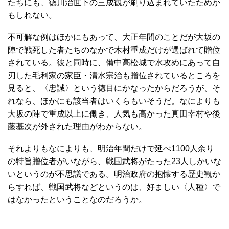
たちにも、徳川治世下の三成観が刷り込まれていたためか
もしれない。
不可解な例はほかにもあって、大正年間のことだが大坂の
陣で戦死した者たちのなかで木村重成だけが選ばれて贈位
されている。彼と同時に、備中高松城で水攻めにあって自
刃した毛利家の家臣・清水宗治も贈位されているところを
見ると、〈忠誠〉という徳目にかなったからだろうが、そ
れなら、ほかにも該当者はいくらもいそうだ。なによりも
大坂の陣で重成以上に働き、人気も高かった真田幸村や後
藤基次が外された理由がわからない。
それよりもなによりも、明治年間だけで延べ1100人余り
の特旨贈位者がいながら、戦国武将がたった23人しかいな
いというのが不思議である。明治政府の抱懐する歴史観か
らすれば、戦国武将などというのは、好ましい〈人種〉で
はなかったということなのだろうか。