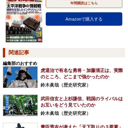
年間購読はこちら
Amazonで購入する
関連記事
編集部のおすすめ
虎退治で有名な勇将・加藤清正は、実際
のところ、どこまで強かったのか
鈴木眞哉（歴史研究家）
武田信玄と上杉謙信、戦国のライバルは
お互いをどう見ていたのか
鈴木眞哉（歴史研究家）
豊臣秀吉が考えた「天下取りの３要素」