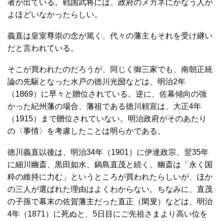
者が出ている。戦国武将には、政府のメガネにかなう人が
よほどいなかったらしい。
義直は皇室尊崇の念が篤く、代々の藩主もそれを受け継い
だと言われている。
そこが買われたのだろうが、同じく御三家でも、南朝正統
論の先駆となった水戸の徳川光圀などは、明治2年
（1869）に早々と贈位されている。逆に、佐幕傾向の強
かった紀州藩の場合、藩祖である徳川頼宣は、大正4年
（1915）まで贈位されていない。明治政府がそのあたり
の〈事情〉を考慮したことは明らかである。
徳川義直以後は、明治34年（1901）に伊達政宗、翌35年
に細川幽斎、黒田如水、鍋島直茂と続く。幽斎は「永く国
粋の維持に力む」というところが買われたらしいが、ほか
の三人が選ばれた理由はよくわからない。ちなみに、直茂
の子孫で幕末の佐賀藩主だった直正（閑叟）などは、明治
4年（1871）に死ぬと、5日目にご先祖さまより高い位を