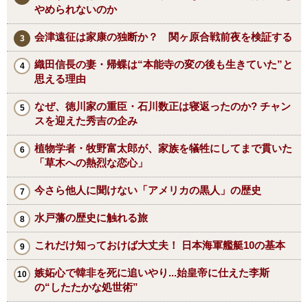
やめられないのか
会津遠征は家康の独断か？ 関ヶ原合戦前夜を検証する
織田信長の妻・帰蝶は“本能寺の変の後も生きていた”と
思える理由
なぜ、徳川家の重臣・石川数正は寝返ったのか? チャン
スを迎えた秀吉の企み
植物学者・牧野富太郎が、家族を犠牲にしてまで貫いた
「草木への熱烈な恋心」
今さら他人に聞けない「アメリカの黒人」の歴史
水戸藩の歴史に触れる旅
これだけ知っておけば大丈夫！ 日本海軍艦艇10の基本
嫉妬心で韓非を死に追いやり...始皇帝に仕えた李斯
の“したたかな処世術”