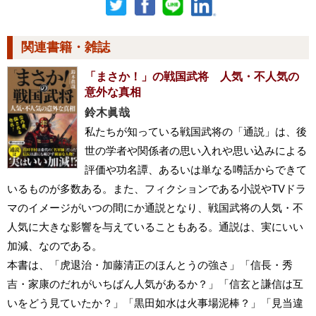
関連書籍・雑誌
「まさか！」の戦国武将 人気・不人気の
意外な真相
鈴木眞哉
私たちが知っている戦国武将の「通説」は、後
世の学者や関係者の思い入れや思い込みによる
評価や功名譚、あるいは単なる噂話からできて
いるものが多数ある。また、フィクションである小説やTVドラ
マのイメージがいつの間にか通説となり、戦国武将の人気・不
人気に大きな影響を与えていることもある。通説は、実にいい
加減、なのである。
本書は、「虎退治・加藤清正のほんとうの強さ」「信長・秀
吉・家康のだれがいちばん人気があるか？」「信玄と謙信は互
いをどう見ていたか？」「黒田如水は火事場泥棒？」「見当違