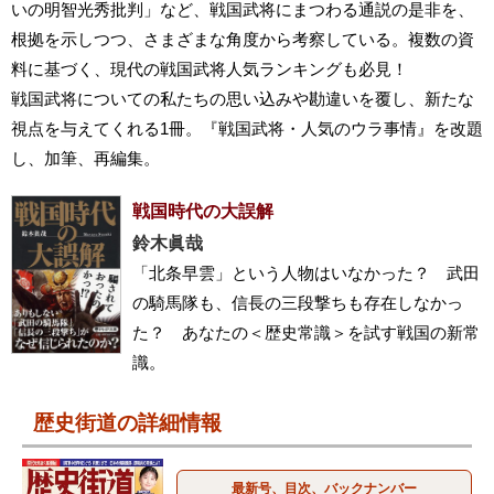
いの明智光秀批判」など、戦国武将にまつわる通説の是非を、
根拠を示しつつ、さまざまな角度から考察している。複数の資
料に基づく、現代の戦国武将人気ランキングも必見！
戦国武将についての私たちの思い込みや勘違いを覆し、新たな
視点を与えてくれる1冊。『戦国武将・人気のウラ事情』を改題
し、加筆、再編集。
戦国時代の大誤解
鈴木眞哉
「北条早雲」という人物はいなかった？ 武田
の騎馬隊も、信長の三段撃ちも存在しなかっ
た？ あなたの＜歴史常識＞を試す戦国の新常
識。
歴史街道の詳細情報
最新号、目次、バックナンバー