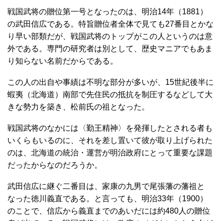
戦国武将の贈位第一号となったのは、明治14年（1881）
の武田信広である。特旨贈位者全体で見ても27番目とかな
り早い部類だが、戦国武将のトップがこの人というのは意
外である。専門の研究者は別として、歴史マニアでもあま
り知らない名前だからである。
この人の出自や事績は不明な部分が多いが、15世紀後半に
蝦夷（北海道）南部で先住民の抵抗を制圧するなどして大
きな勢力を築き、松前氏の祖となった。
戦国武将のなかには〈勤王精神〉を発揮したとされる者も
いくらもいるのに、それを差し置いて彼が取り上げられた
のは、北海道の統治・運営が明治政府にとって重要な課題
だったからなのだろうか。
武田信広に継ぐ二番目は、家康の九男で尾張藩の藩祖と
なった徳川義直である。と言っても、明治33年（1900）
のことで、信広から義直までのあいだには約480人の贈位