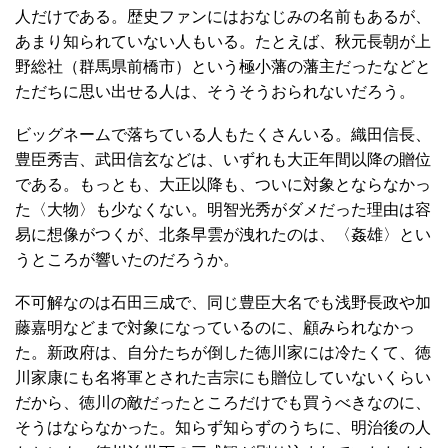
人だけである。歴史ファンにはおなじみの名前もあるが、
あまり知られていない人もいる。たとえば、秋元長朝が上
野総社（群馬県前橋市）という極小藩の藩主だったなどと
ただちに思い出せる人は、そうそうおられないだろう。
ビッグネームで落ちている人もたくさんいる。織田信長、
豊臣秀吉、武田信玄などは、いずれも大正年間以降の贈位
である。もっとも、大正以降も、ついに対象とならなかっ
た〈大物〉も少なくない。明智光秀がダメだった理由は容
易に想像がつくが、北条早雲が洩れたのは、〈姦雄〉とい
うところが響いたのだろうか。
不可解なのは石田三成で、同じ豊臣大名でも浅野長政や加
藤嘉明などまで対象になっているのに、顧みられなかっ
た。新政府は、自分たちが倒した徳川家には冷たくて、徳
川家康にも名将軍とされた吉宗にも贈位していないくらい
だから、徳川の敵だったところだけでも買うべきなのに、
そうはならなかった。知らず知らずのうちに、明治後の人