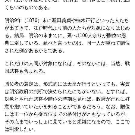
くらいのものである。
明治9年（1876）末に新田義貞や楠木正行といった人たち
が出てきて、江戸時代より前の人たちが対象になりはじめ
る。結局、明治の末までに、延べ1100人余りが贈位の恩
典に浴している。延べと言ったのは、同一人が重ねて贈位
された例があるからである。
これだけの人間が対象になれば、そのなかには、当然、戦
国武将も含まれる。
贈位者の選定は、形式的には天皇が行うといっても、実質
は明治政府の判断で決められたにちがいない。とすれば、
対象とされた武将や贈位の時期を見れば、政府がだれに好
意を抱いていたかを知ることができるだろう。なお、贈位
には正一位から従五位までの格付けがともなっているが、
その点までいっしょに見ていると煩雑になるので、ここで
は割愛したい。