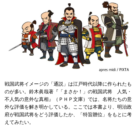
戦国武将イメージの「通説」は江戸時代以降に作られたも
のが多い。鈴木眞哉著『「まさか！」の戦国武将 人気・
不人気の意外な真相』（ＰＨＰ文庫）では、名将たちの意
外な評価を解き明かしている。ここでは本書より、明治政
府が戦国武将をどう評価したか、「特旨贈位」をもとに考
えてみたい。