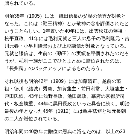
贈られている。
明治38年（1905）には、織田信長の父親の信秀が対象と
なった。これは〈勤王精神〉とか敬神の念を評価されたと
いうことらしい。1年置いた40年には、出雲松江の藩祖・
松平直政、41年には毛利元就と三人の息子の毛利隆元・吉
川元春・小早川隆景および上杉謙信が対象となっている。
元就と謙信は、生前の〈勤王〉の実績を評価されたのだろ
うが、毛利一族がここでひとまとめに贈位されたのは、
「長州閥」のバックアップによるものだろう。
それ以後も明治42年（1909）には加藤清正、越前の藩
祖・徳川（結城）秀康、加賀藩主・前田利常、大垣藩主・
戸田氏鉄、43年に浅野長政、池田輝政、幕府の京都所司
代・板倉勝重、44年に黒田長政といった具合に続く。明治
最後の年となった45年（1912）には亀井茲矩と秋元長朝
の二人が贈位されている。
明治年間の40数年に贈位の恩典に浴せたのは、以上の23