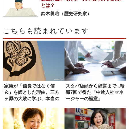
とは？
鈴木眞哉（歴史研究家）
こちらも読まれています
家康が「信長ではなく信
スタバ店頭から経営まで...転
玄」を師とした理由。三方
職7回で得た「中途入社マネ
ヶ原の大敗に学ぶ、本当の
ージャーの極意」
師の選び方