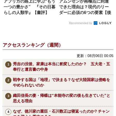
アフリカの路上に学ぶ“もう
アムンゼンが南極点に到達
一つの豊かさ” 『その日暮
できた理由は？現代のリー
らしの人類学』【書評】
ダーに必須の6つの要素【後
編】
Recommended by
アクセスランキング（週間）
更新：08月06日 00:05
秀吉の没後、家康は本当に豹変したのか？ 五大老・五
奉行と遺言書の中身
戦争する国は「地理」で決まる？なぜ大陸国家は侵略を
やめられないのか
織田信長の妻・帰蝶は“本能寺の変の後も生きていた”と
思える理由
なぜ、徳川家の重臣・石川数正は寝返ったのか? チャン