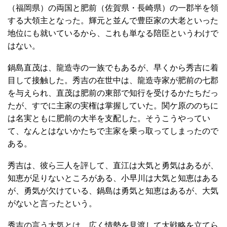
（福岡県）の両国と肥前（佐賀県・長崎県）の一郡半を領
する大領主となった。輝元と並んで豊臣家の大老といった
地位にも就いているから、これも単なる陪臣というわけで
はない。
鍋島直茂は、龍造寺の一族でもあるが、早くから秀吉に着
目して接触した。秀吉の在世中は、龍造寺家が肥前の七郡
を与えられ、直茂は肥前の東部で知行を受けるかたちだっ
たが、すでに主家の実権は掌握していた。関ケ原ののちに
は名実ともに肥前の大半を支配した。そうこうやってい
て、なんとはないかたちで主家を乗っ取ってしまったので
ある。
秀吉は、彼ら三人を評して、直江は大気と勇気はあるが、
知恵が足りないところがある、小早川は大気と知恵はある
が、勇気が欠けている、鍋島は勇気と知恵はあるが、大気
がないと言ったという。
秀吉の言う大気とは、広く情勢を見渡して大戦略を立てら