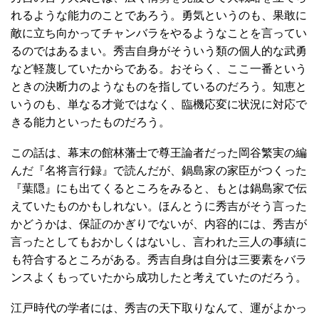
れるような能力のことであろう。勇気というのも、果敢に
敵に立ち向かってチャンバラをやるようなことを言ってい
るのではあるまい。秀吉自身がそういう類の個人的な武勇
など軽蔑していたからである。おそらく、ここ一番という
ときの決断力のようなものを指しているのだろう。知恵と
いうのも、単なる才覚ではなく、臨機応変に状況に対応で
きる能力といったものだろう。
この話は、幕末の館林藩士で尊王論者だった岡谷繁実の編
んだ『名将言行録』で読んだが、鍋島家の家臣がつくった
『葉隠』にも出てくるところをみると、もとは鍋島家で伝
えていたものかもしれない。ほんとうに秀吉がそう言った
かどうかは、保証のかぎりでないが、内容的には、秀吉が
言ったとしてもおかしくはないし、言われた三人の事績に
も符合するところがある。秀吉自身は自分は三要素をバラ
ンスよくもっていたから成功したと考えていたのだろう。
江戸時代の学者には、秀吉の天下取りなんて、運がよかっ