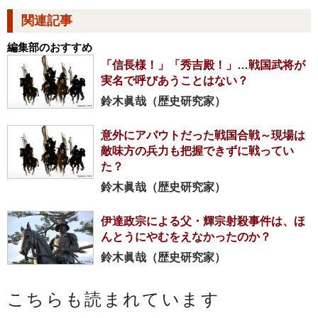
関連記事
編集部のおすすめ
「信長様！」「秀吉殿！」…戦国武将が
実名で呼びあうことはない？
鈴木眞哉（歴史研究家）
意外にアバウトだった戦国合戦～現場は
敵味方の兵力も把握できずに戦ってい
た？
鈴木眞哉（歴史研究家）
伊達政宗による父・輝宗射殺事件は、ほ
んとうにやむをえなかったのか？
鈴木眞哉（歴史研究家）
こちらも読まれています