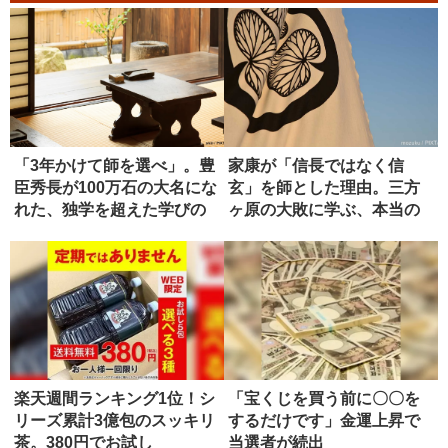
「3年かけて師を選べ」。豊
家康が「信長ではなく信
臣秀長が100万石の大名にな
玄」を師とした理由。三方
れた、独学を超えた学びの
ヶ原の大敗に学ぶ、本当の
正...
師の選び方
楽天週間ランキング1位！シ
「宝くじを買う前に〇〇を
リーズ累計3億包のスッキリ
するだけです」金運上昇で
茶。380円でお試し
当選者が続出