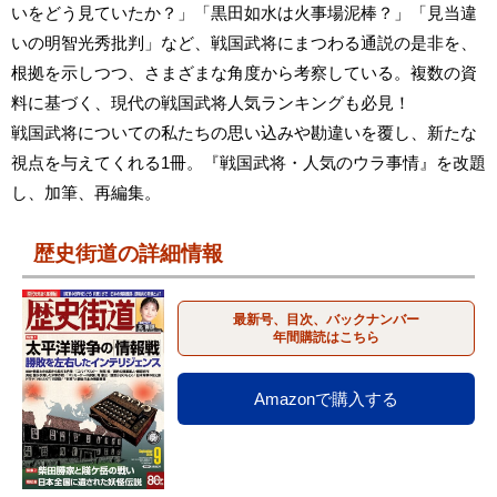
いをどう見ていたか？」「黒田如水は火事場泥棒？」「見当違
いの明智光秀批判」など、戦国武将にまつわる通説の是非を、
根拠を示しつつ、さまざまな角度から考察している。複数の資
料に基づく、現代の戦国武将人気ランキングも必見！
戦国武将についての私たちの思い込みや勘違いを覆し、新たな
視点を与えてくれる1冊。『戦国武将・人気のウラ事情』を改題
し、加筆、再編集。
歴史街道の詳細情報
最新号、目次、バックナンバー
年間購読はこちら
Amazonで購入する