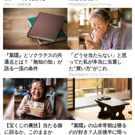
PR(ハーブ健康本舗)
PR(合同会社デジタルファーム)
『葉隠』とソクラテスの共
「どうせ当たらない」と思
通点とは？「無知の知」が
ってた私が本当に当選し
語る一流の条件
た“買い方”がこれ
PR(合同会社デジタルファーム )
【宝くじの裏技】当たる側
『葉隠』の山本常朝は寝る
に回るか、このままか
のが好き？人生後半に悟っ