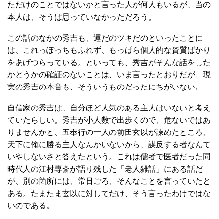
ただけのことではないかと言った人が何人もいるが、当の
本人は、そうは思っていなかっただろう。
この話のなかの秀吉も、運だのツキだのといったことに
は、これっぽっちもふれず、もっぱら個人的な資質ばかり
をあげつらっている。といっても、秀吉がそんな話をした
かどうかの確証のないことは、いま言ったとおりだが、現
実の秀吉の本音も、そういうものだったにちがいない。
自信家の秀吉は、自分ほど人気のある主人はいないと考え
ていたらしい。秀吉が小人数で出歩くので、危ないではあ
りませんかと、五奉行の一人の前田玄以が諫めたところ、
天下に俺に勝る主人なんかいないから、謀反する者なんて
いやしないさと答えたという。これは儒者で医者だった同
時代人の江村専斎が語り残した「老人雑話」にある話だ
が、別の箇所には、常日ごろ、そんなことを言っていたと
ある。たまたま玄以に対してだけ、そう言ったわけではな
いのである。