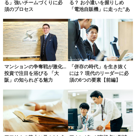
る」強いチームづくりに必
る？ お小遣いを握りしめ
須のプロセス
「電池自販機」に走った“あ
の頃”の...
マンションの争奪戦が激化...
「併存の時代」を生き抜く
投資で注目を浴びる 「大
には？ 現代のリーダーに必
阪」の知られざる魅力
須の6つの要素【前編】