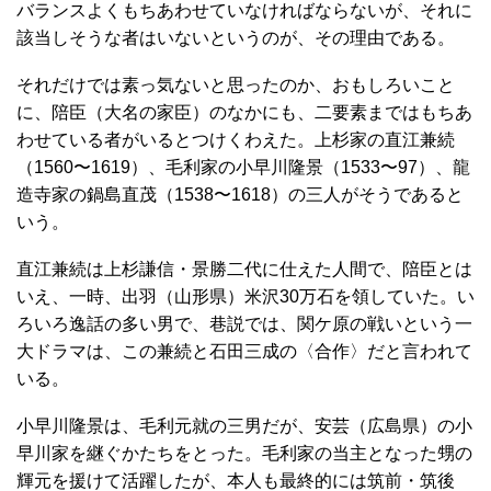
バランスよくもちあわせていなければならないが、それに
該当しそうな者はいないというのが、その理由である。
それだけでは素っ気ないと思ったのか、おもしろいこと
に、陪臣（大名の家臣）のなかにも、二要素まではもちあ
わせている者がいるとつけくわえた。上杉家の直江兼続
（1560〜1619）、毛利家の小早川隆景（1533〜97）、龍
造寺家の鍋島直茂（1538〜1618）の三人がそうであると
いう。
直江兼続は上杉謙信・景勝二代に仕えた人間で、陪臣とは
いえ、一時、出羽（山形県）米沢30万石を領していた。い
ろいろ逸話の多い男で、巷説では、関ケ原の戦いという一
大ドラマは、この兼続と石田三成の〈合作〉だと言われて
いる。
小早川隆景は、毛利元就の三男だが、安芸（広島県）の小
早川家を継ぐかたちをとった。毛利家の当主となった甥の
輝元を援けて活躍したが、本人も最終的には筑前・筑後