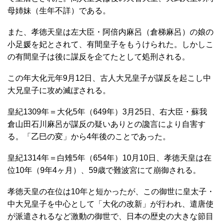
母姉妹（生年不詳）である。
また、孝徳天皇は左大臣・阿倍内麻呂（倉梯麻呂）の娘の
小足媛を妃とされて、有間皇子をもうけられた。しかしこ
の有間皇子は後に謀反を企てたとして処刑される。
この年大化元年9月12日、古人大兄皇子が謀反を起こし中
大兄皇子に攻め滅ぼされる。
皇紀1309年＝大化5年（649年）3月25日、右大臣・蘇我
倉山田石川麻呂が謀反の疑いありとの讒言により自害す
る。「乙巳の変」から4年後のことであった。
皇紀1314年＝白雉5年（654年）10月10日、孝徳天皇は在
位10年（9年4ヶ月）、59歳で難波宮にて崩御される。
孝徳天皇の在位は10年と短かったが、この御世に皇太子・
中大兄皇子を中心として「大化の改新」が行われ、遣唐使
が派遣されるなど激動の御世で、日本の歴史の大きな節目