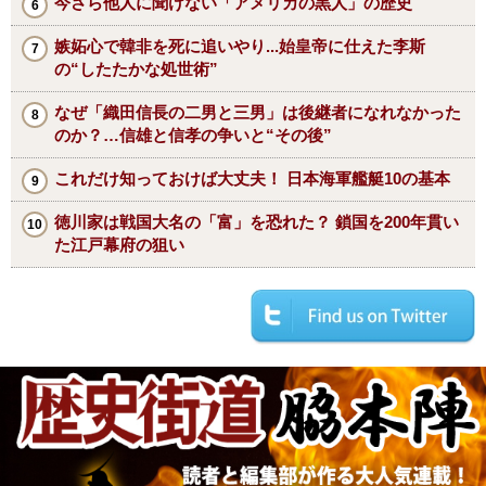
今さら他人に聞けない「アメリカの黒人」の歴史
嫉妬心で韓非を死に追いやり...始皇帝に仕えた李斯
の“したたかな処世術”
なぜ「織田信長の二男と三男」は後継者になれなかった
のか？…信雄と信孝の争いと“その後”
これだけ知っておけば大丈夫！ 日本海軍艦艇10の基本
徳川家は戦国大名の「富」を恐れた？ 鎖国を200年貫い
た江戸幕府の狙い