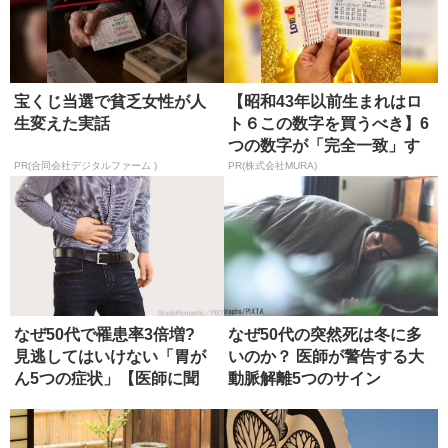
宝くじ当選で貧乏女性が人
【昭和43年以前生まれはロ
生変えた実話
ト６この数字を買うべき】6
つの数字が「完全一致」す
る方...
PR(合同会社デジタルファーム )
PR(株式会社MURA)
なぜ50代で罹患率3倍増?
なぜ50代の突然死は冬に多
見逃してはいけない「胃が
いのか？ 医師が警告する大
ん5つの症状」【医師に聞
動脈解離5つのサイン
く】