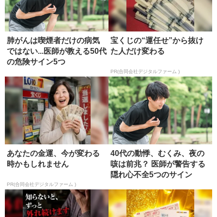
肺がんは喫煙者だけの病気
宝くじの“運任せ”から抜け
ではない...医師が教える50代
た人だけ変わる
の危険サイン5つ
PR(合同会社デジタルファーム )
あなたの金運、今が変わる
40代の動悸、むくみ、夜の
時かもしれません
咳は前兆？ 医師が警告する
隠れ心不全5つのサイン
PR(合同会社デジタルファーム )