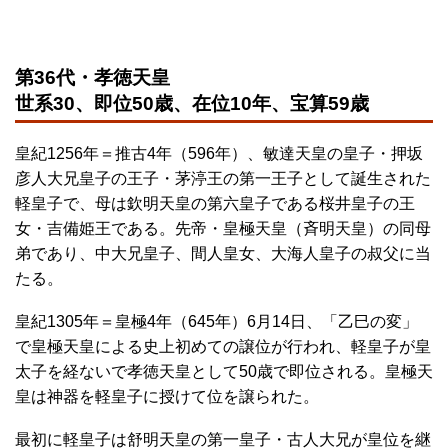
第36代・孝徳天皇
世系30、即位50歳、在位10年、宝算59歳
皇紀1256年＝推古4年（596年）、敏達天皇の皇子・押坂
彦人大兄皇子の王子・茅渟王の第一王子として誕生された
軽皇子で、母は欽明天皇の第六皇子である桜井皇子の王
女・吉備姫王である。先帝・皇極天皇（斉明天皇）の同母
弟であり、中大兄皇子、間人皇女、大海人皇子の叔父に当
たる。
皇紀1305年＝皇極4年（645年）6月14日、「乙巳の変」
で皇極天皇による史上初めての譲位が行われ、軽皇子が皇
太子を経ないで孝徳天皇として50歳で即位される。皇極天
皇は神器を軽皇子に授けて位を譲られた。
最初に軽皇子は舒明天皇の第一皇子・古人大兄が皇位を継