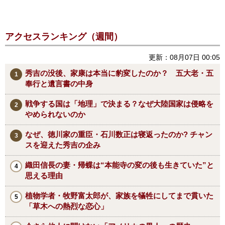
アクセスランキング（週間）
更新：08月07日 00:05
秀吉の没後、家康は本当に豹変したのか？ 五大老・五
奉行と遺言書の中身
戦争する国は「地理」で決まる？なぜ大陸国家は侵略を
やめられないのか
なぜ、徳川家の重臣・石川数正は寝返ったのか? チャン
スを迎えた秀吉の企み
織田信長の妻・帰蝶は“本能寺の変の後も生きていた”と
思える理由
植物学者・牧野富太郎が、家族を犠牲にしてまで貫いた
「草木への熱烈な恋心」