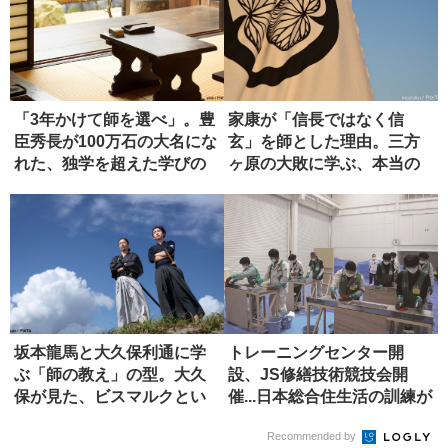
「3年かけて師を選べ」。豊
家康が「信長ではなく信
臣秀長が100万石の大名にな
玄」を師とした理由。三方
れた、独学を超えた学びの
ヶ原の大敗に学ぶ、本当の
正...
師の選び方
坂本龍馬と大久保利通に学
トレーニングセンター開
ぶ「師の教え」の型。大久
設、JS修繕技術競技会開
保が見た、ビスマルクとい
催...日本総合住生活の訓練が
う究極の...
すご...
Recommended by