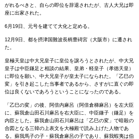
がれるべきと、自らの即位を辞退されたが、古人大兄は即
座に出家された。
6月19日、元号を建てて大化と定める。
12月9日、都を摂津国難波長柄豊碕宮（大阪市）に遷され
た。
皇極天皇は中大兄皇子に皇位を譲ろうとされたが、中大兄
皇子は中臣鎌足と相談の結果、皇弟・軽皇子（孝徳天皇）
に即位を願い、中大兄皇子が皇太子になられた。「乙巳の
変」を引き起こした当事者であるから、さすがに直ぐの即
位は良くないであろうということになったのである。
「乙巳の変」の後、阿倍内麻呂（阿倍倉梯麻呂）を左大臣
に、蘇我倉山田石川麻呂を右大臣に、中臣鎌子（鎌足）を
内臣とした。蘇我倉山田石川麻呂は「乙巳の変」で暗殺の
合図となる三韓の上表文を大極殿で読み上げた人物であ
る。蘇我馬子の子・蘇我倉麻呂の子であり、蘇我蝦夷は伯