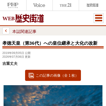
ME
NU
本誌関連記事
孝徳天皇（第36代）への皇位継承と大化の改新
2019年09月05日 公開
2026年07月06日 更新
吉重丈夫
この記事の画像（全 1 枚）