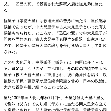
父、「乙巳の変」で殺害された蘇我入鹿は従兄弟に当た
る。
軽皇子（孝徳天皇）は敏達天皇の曾孫に当たり、皇位継承
候補であったが、中大兄皇子や古人大兄皇子といった有力
候補もおられた。ところが、「乙巳の変」で中大兄皇子が
即位を固辞され、古人大兄皇子も即位を辞退し出家された
ので、軽皇子が皇極天皇の譲りを受け孝徳天皇として即位
された。
この年大化元年、中臣鎌子（鎌足）は、内臣に任じられ
る。鎌足は「乙巳の変」で活躍し、その時の功績で中大兄
皇子（後の天智天皇）に重用され、後に藤原姓を賜り、以
後彼の子孫・藤原家が皇位継承問題を含め、日本の政治に
大きな役割を担い続けることになる。
皇紀1305年＝大化元年秋7月2日、天皇は舒明天皇の皇女
で従妹（父方）であり姪（母方）に当たる間人皇女を立て
て皇后とされた。間人皇女は後の天智天皇、天武天皇の同