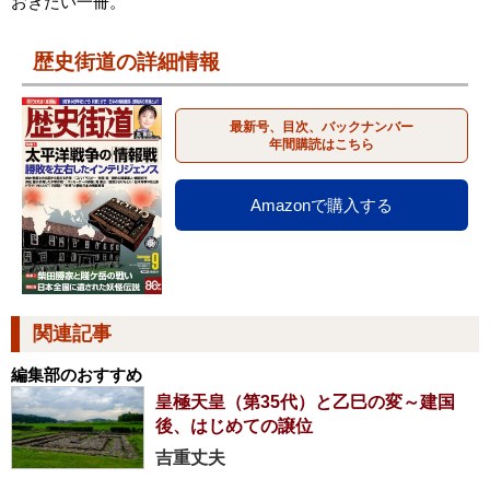
おきたい一冊。
歴史街道の詳細情報
最新号、目次、バックナンバー
年間購読はこちら
Amazonで購入する
関連記事
編集部のおすすめ
皇極天皇（第35代）と乙巳の変～建国
後、はじめての譲位
吉重丈夫