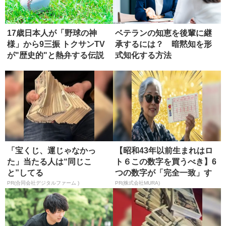
17歳日本人が「野球の神
ベテランの知恵を後輩に継
様」から9三振 トクサンTV
承するには？ 暗黙知を形
が"歴史的"と熱弁する伝説
式知化する方法
の...
「宝くじ、運じゃなかっ
【昭和43年以前生まれはロ
た」当たる人は“同じこ
ト６この数字を買うべき】6
と”してる
つの数字が「完全一致」す
る方...
PR(合同会社デジタルファーム )
PR(株式会社MURA)