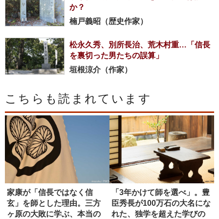
か？
楠戸義昭（歴史作家）
松永久秀、別所長治、荒木村重…「信長
を裏切った男たちの誤算」
垣根涼介（作家）
こちらも読まれています
家康が「信長ではなく信
「3年かけて師を選べ」。豊
玄」を師とした理由。三方
臣秀長が100万石の大名にな
ヶ原の大敗に学ぶ、本当の
れた、独学を超えた学びの