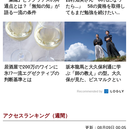
通点とは？「無知の知」が
たら...」 58の資格を取得し
語る一流の条件
てもまだ勉強を続けたい...
居酒屋で200万のワインに
坂本龍馬と大久保利通に学
氷!?一流エグゼクティブの
ぶ「師の教え」の型。大久
判断基準とは
保が見た、ビスマルクとい
う究極の...
Recommended by
アクセスランキング（週間）
更新：08月09日 00:05