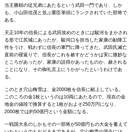
当主勝頼の従兄弟にあたるという武田一門であり、しか
も、小山田信茂と並ぶ重臣筆頭にランクされていた部将で
ある。
天正10年の信長による武田攻めのときには駿河をまかされ
る形で江尻城にあったが、駿河口を担当した家康の勧降工
作をうけ、戦わずに信長の軍門に降ってきた。武田氏滅亡
直前の寝返りで、信長がこれを赦すかどうかは実に微妙な
ところがあったが、家康の説得があったものか、赦される
ことになり、その御礼言上にうかがったというわけであ
る。
このとき穴山梅雪は、金2000枚を信長に献上している。
このころの金1枚というのは10両にあたるので、現在の金
地金の値段で換算すると1枚がおよそ250万円になり、
2000枚では約50億円という金額になる。
一戦国大名のしかもその一部将が50億円もの大金を蓄えて
いたというのもおどろきであるが、穴山梅雪の場合には、