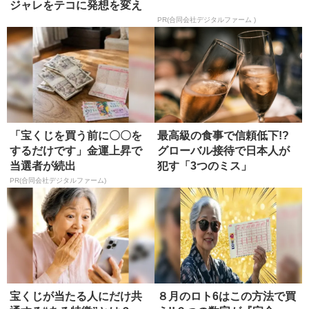
ジャレをテコに発想を変え
る
PR(合同会社デジタルファーム )
「宝くじを買う前に〇〇を
最高級の食事で信頼低下!?
するだけです」金運上昇で
グローバル接待で日本人が
当選者が続出
犯す「3つのミス」
PR(合同会社デジタルファーム)
宝くじが当たる人にだけ共
８月のロト6はこの方法で買