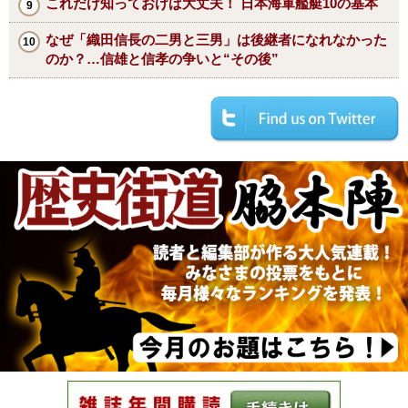
これだけ知っておけば大丈夫！ 日本海軍艦艇10の基本
なぜ「織田信長の二男と三男」は後継者になれなかった
のか？…信雄と信孝の争いと“その後”