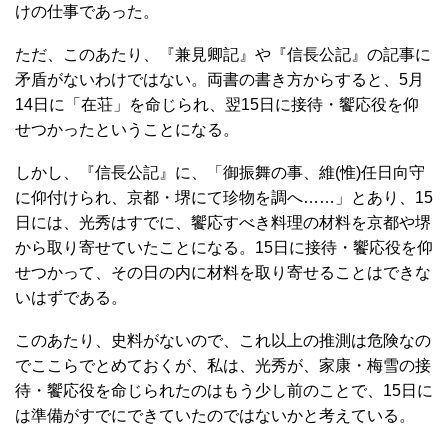
けの仕事であった。
ただ、このあたり、『兼見卿記』や『信長公記』の記事に
矛盾がないわけではない。両書の書き方からすると、5月
14日に「在荘」を命じられ、翌15日に接待・饗応役を仰
せつかったということになる。
しかし、『信長公記』に、「御振舞の事、維(惟)任日向守
に仰付けられ、京都・堺にて珍物を調へ……」とあり、15
日には、光秀はすでに、饗応すべき料理の材料を京都や堺
から取り寄せていたことになる。15日に接待・饗応役を仰
せつかって、その日の内に材料を取り寄せることはできな
いはずである。
このあたり、史料がないので、これ以上の推測は危険なの
でここらでとめておくが、私は、光秀が、家康・梅雪の接
待・饗応役を命じられたのはもう少し前のことで、15日に
は準備がすでにできていたのではないかと考えている。