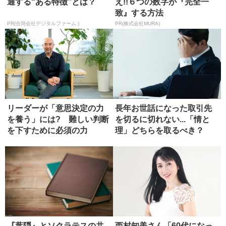
通する“ある特徴”とは？
え!!６つの数字が『完全一
致』する方法
PR(合同会社デジタルファーム )
PR(株式会社MURA)
リーダーが「意思決定の力
長年お世話になった取引先
を養う」には? 難しい判断
を切るに切れない...「情と
を下すために必須の力
理」どちらを取るべき？
『葉隠』とソクラテスの共
西村知美さん「60代になっ