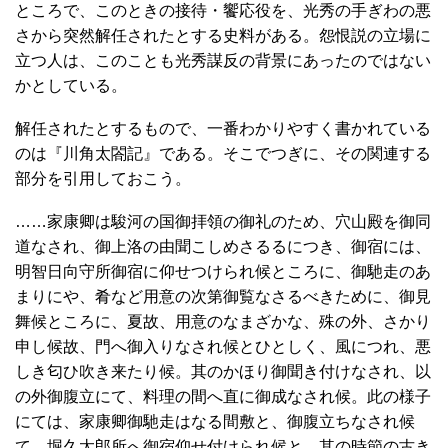
ところで、このときの接待・饗応役を、光秀の手ぎわの悪
さから突然解任されたとする史料がある。怨恨説の立場に
立つ人は、このことも光秀謀反の背景にあったのではない
かとしている。
解任されたとするもので、一番わかりやすく書かれている
のは『川角太閤記』である。そこでつぎに、その関連する
部分を引用しておこう。
……家康卿は駿河の国御拝領の御礼のため、穴山殿を御同
道なされ、御上洛の由聞こしめさるるにつき、御宿には、
明智日向守所御宿に仰せつけられ候ところに、御馳走のあ
まりにや、肴など用意の次第御覧なさるべきために、御見
舞候ところに、夏故、用意のなまざかな、殊の外、さかり
申し候故、門へ御入りなされ候とひとしく、風につれ、悪
しき匂ひ吹き来たり候。其のかほり御聞き付けなされ、以
の外御腹立にて、料理の間へ直に御成なされ候。此の様子
にては、家康卿御馳走はなる間敷と、御腹立ちなされ候
て、堀久太郎所へ御宿仰せ付けられ候と、其の時節の古き