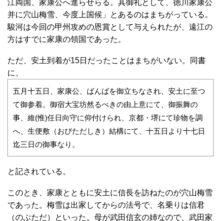
江両国、家康公へ進らせらる。其御礼として、徳川家康公
并に穴山梅雪、今度上国候」とあるのはまちがっている。
駿河は今回の甲州攻めの恩賞として与えられたが、遠江の
方はすでに家康の領国であった。
ただ、安土到着が15日だったことはまちがいない。同書
に、
五月十五日、家康公、ばんばを御立ちなされ、安土に至つ
て御参着。御宿大宝坊然るべきの由上意にて、御振舞の
事、維(惟)任日向守に仰付けられ、京都・堺にて珍物を調
へ、生便敷（おびただしき）結構にて、十五日より十七日
迄三日の御事なり。
と記されている。
このとき、家康とともに安土に信長を訪ねたのが穴山梅雪
であった。梅雪は出家してからの法号で、名乗りは信君
（のぶただ）といった。母が武田信玄の姉なので、武田家