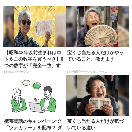
師の選び方
正...
【昭和43年以前生まれはロ
宝くじ当たる人だけがやっ
ト６この数字を買うべき】6
ていること、教えます
つの数字が「完全一致」す
る方...
PR(株式会社MURA)
PR(合同会社デジタルファーム )
携帯電話のキャンペーンで
宝くじ当たる人だけが気づ
「ツナカレー」を配布？ ダ
いている違い