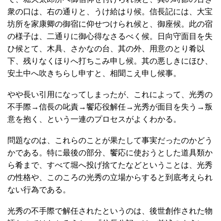
衆の口は、右の通りと、うけ給はり候。信長記には、大宝
坊所を家康卿の御宿に仰せつけられ候と、御座候。此の宿
の様子は、二通りに御心得なさるべく候。日向守面目を失
ひ候とて、木具、さかなの台、其の外、用意のとり肴以
下、残りなくほりへ打ちこみ申し候。其の悪しきにほひ、
安土中へ吹きちらし申すと、相聞こえ申し候事。
やや長い引用になってしまったが、これによって、光秀の
不手際→信長の叱責→饗応役解任→光秀が面目を失う→叛
意を抱く、という一連のプロセスがよくわかる。
問題なのは、これらのことが果たして事実だったのかどう
かである。特に最後の部分、饗応に使おうとした道具類か
ら肴まで、すべて堀へ投げ捨てたなどということは、光秀
の性格や、このころの光秀の立場からすると到底考えられ
ない行為である。
光秀の不手際で解任されたというのは、後世創作された物