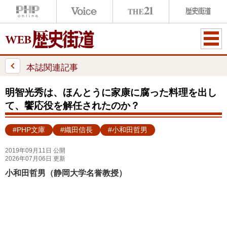
ME
NU
本誌関連記事
明智光秀は、ほんとうに家康に腐った料理を出し
て、饗応役を解任されたのか？
#PHP文庫
#織田信長
#小和田哲男
2019年09月11日 公開
2026年07月06日 更新
小和田哲男（静岡大学名誉教授）