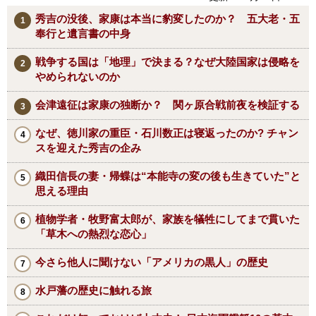
秀吉の没後、家康は本当に豹変したのか？ 五大老・五
奉行と遺言書の中身
戦争する国は「地理」で決まる？なぜ大陸国家は侵略を
やめられないのか
会津遠征は家康の独断か？ 関ヶ原合戦前夜を検証する
なぜ、徳川家の重臣・石川数正は寝返ったのか? チャン
スを迎えた秀吉の企み
織田信長の妻・帰蝶は“本能寺の変の後も生きていた”と
思える理由
植物学者・牧野富太郎が、家族を犠牲にしてまで貫いた
「草木への熱烈な恋心」
今さら他人に聞けない「アメリカの黒人」の歴史
水戸藩の歴史に触れる旅