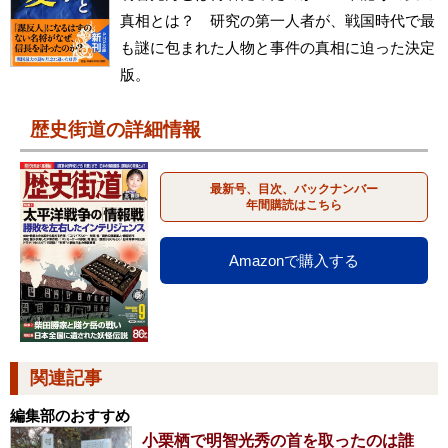
真相とは？ 研究の第一人者が、戦国時代で最
も謎に包まれた人物と事件の真相に迫った決定
版。
歴史街道の詳細情報
最新号、目次、バックナンバー
年間購読はこちら
Amazonで購入する
関連記事
編集部のおすすめ
小栗栖で明智光秀の首を取ったのは誰