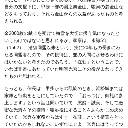
自分の支配下に、甲斐下部の湯之奥金山、駿河の麓金山な
どをもっており、それら金山からの収益があったものと考
えられる。
金2000枚の献上を受けて梅雪を大切に扱う気になったと
いうわけではないと思われるが、家康は、永禄5年
（1562）、清須同盟以来という、実に20年もの長きにわ
たる同盟者なので、その接待は、並の人間にさせるわけに
はいかないと考えたのであろう。「在荘」ということで、
いわば非番にあたっていた明智光秀にその役がまわってき
たものと思われる。
もっとも、信長は、甲州からの凱旋のとき、浜松城までは
家康と行動をともにしていたので、「おっつけ、御礼に参
上します」という話は聞いていて、慇懃・誠実、そして緻
密な光秀をその接待・饗応役にすることをあらかじめ決め
ていて、光秀を軍務からはずす「在荘」という措置をとっ
ていたのかもしれない。いずれにせよ、光秀にはうってつ