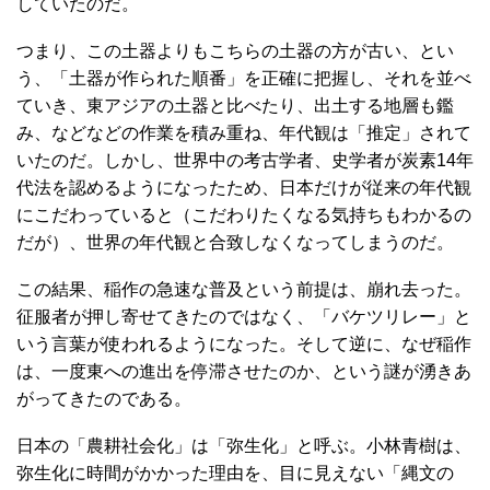
していたのだ。
つまり、この土器よりもこちらの土器の方が古い、とい
う、「土器が作られた順番」を正確に把握し、それを並べ
ていき、東アジアの土器と比べたり、出土する地層も鑑
み、などなどの作業を積み重ね、年代観は「推定」されて
いたのだ。しかし、世界中の考古学者、史学者が炭素14年
代法を認めるようになったため、日本だけが従来の年代観
にこだわっていると（こだわりたくなる気持ちもわかるの
だが）、世界の年代観と合致しなくなってしまうのだ。
この結果、稲作の急速な普及という前提は、崩れ去った。
征服者が押し寄せてきたのではなく、「バケツリレー」と
いう言葉が使われるようになった。そして逆に、なぜ稲作
は、一度東への進出を停滞させたのか、という謎が湧きあ
がってきたのである。
日本の「農耕社会化」は「弥生化」と呼ぶ。小林青樹は、
弥生化に時間がかかった理由を、目に見えない「縄文の