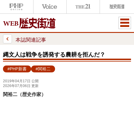
ME
NU
本誌関連記事
縄文人は戦争を誘発する農耕を拒んだ？
#PHP新書
#関裕二
2019年04月17日 公開
2026年07月06日 更新
関裕二（歴史作家）