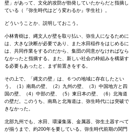
壁」があって、文化的攻防が勃発していたからだと指摘し
ている（『弥生時代はどう変わるか』学生社）。
どういうことか、説明しておこう。
小林青樹は、縄文人が壁を取り払い、弥生人になるために
は、大きな決断が必要であり、また水田稲作をはじめるに
は、共同作業をするのだから、集団の同意がなければなら
なかったと指摘する。また、新しい社会の枠組みを構築す
る必要もあったと、まず前置きをする。
その上で、「縄文の壁」は、６つの地域に存在したとい
う。（1）南島の壁、（2）九州の壁、（3）中国地方と四
国の壁、（4）中部の壁、（5）東日本の壁、（6）北海道
の壁だ。このうち、南島と北海道は、弥生時代には突破で
きなかった。
北部九州でも、水田、環濠集落、金属器、弥生土器すべて
が揃うまで、約200年を要している。弥生時代前期の関門