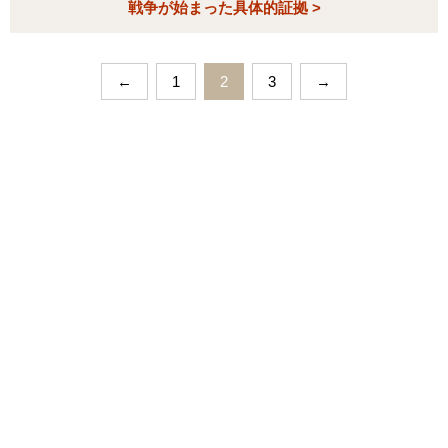
戦争が始まった具体的証拠 >
←
1
2
3
→