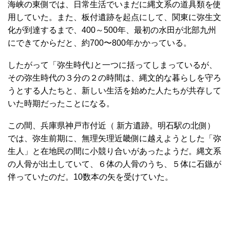
海峡の東側では、日常生活でいまだに縄文系の道具類を使
用していた。また、板付遺跡を起点にして、関東に弥生文
化が到達するまで、400～500年、最初の水田が北部九州
にできてからだと、約700〜800年かかっている。
したがって「弥生時代｣と一つに括ってしまっているが、
その弥生時代の３分の２の時間は、縄文的な暮らしを守ろ
うとする人たちと、新しい生活を始めた人たちが共存して
いた時期だったことになる。
この間、兵庫県神戸市付近（ 新方遺跡。明石駅の北側）
では、弥生前期に、無理矢理近畿側に越えようとした「弥
生人」と在地民の間に小競り合いがあったようだ。縄文系
の人骨が出土していて、６体の人骨のうち、５体に石鏃が
伴っていたのだ。10数本の矢を受けていた。