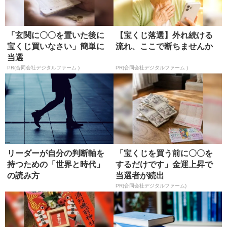
「玄関に〇〇を置いた後に
【宝くじ落選】外れ続ける
宝くじ買いなさい」簡単に
流れ、ここで断ちませんか
当選
PR(合同会社デジタルファーム )
PR(合同会社デジタルファーム )
リーダーが自分の判断軸を
「宝くじを買う前に〇〇を
持つための「世界と時代」
するだけです」金運上昇で
の読み方
当選者が続出
PR(合同会社デジタルファーム)