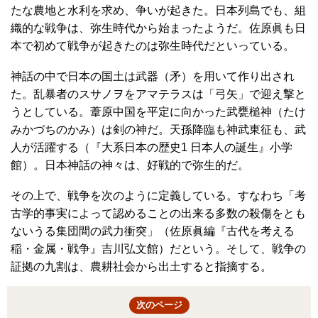
たな農地と水利を求め、争いが起きた。日本列島でも、組
織的な戦争は、弥生時代から始まったようだ。佐原眞も日
本で初めて戦争が起きたのは弥生時代だといっている。
神話の中で日本の国土は武器（矛）を用いて作り出され
た。乱暴者のスサノヲをアマテラスは「弓矢」で迎え撃と
うとしている。葦原中国を平定に向かった武甕槌神（たけ
みかづちのかみ）は剣の神だ。天孫降臨も神武東征も、武
人が活躍する（『大系日本の歴史1 日本人の誕生』小学
館）。日本神話の神々は、好戦的で弥生的だ。
その上で、戦争を次のように定義している。すなわち「考
古学的事実によって認めることの出来る多数の殺傷をとも
ないうる集団間の武力衝突」（佐原眞編『古代を考える
稲・金属・戦争』吉川弘文館）だという。そして、戦争の
証拠の九割は、農耕社会から出土すると指摘する。
次のページ