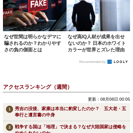
なぜ世間は明らかなデマに
なぜ高IQ人材が成果を出せ
騙されるのか？わかりやす
ないのか？ 日本のホワイト
さの負の側面とは
カラーが世界とズレた理由
Recommended by
アクセスランキング（週間）
更新：08月08日 00:05
秀吉の没後、家康は本当に豹変したのか？ 五大老・五
奉行と遺言書の中身
戦争する国は「地理」で決まる？なぜ大陸国家は侵略を
やめられないのか