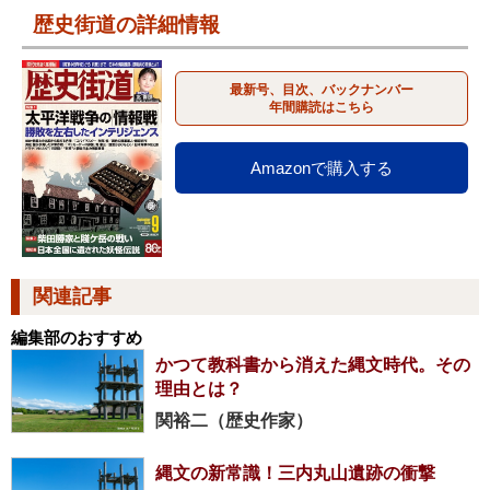
歴史街道の詳細情報
最新号、目次、バックナンバー
年間購読はこちら
Amazonで購入する
関連記事
編集部のおすすめ
かつて教科書から消えた縄文時代。その
理由とは？
関裕二（歴史作家）
縄文の新常識！三内丸山遺跡の衝撃