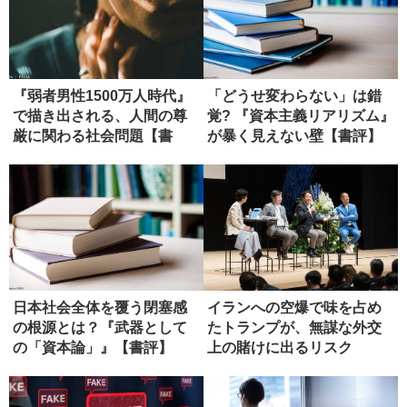
『弱者男性1500万人時代』
「どうせ変わらない」は錯
で描き出される、人間の尊
覚? 『資本主義リアリズム』
厳に関わる社会問題【書
が暴く見えない壁【書評】
評】
日本社会全体を覆う閉塞感
イランへの空爆で味を占め
の根源とは？『武器として
たトランプが、無謀な外交
の「資本論」』【書評】
上の賭けに出るリスク