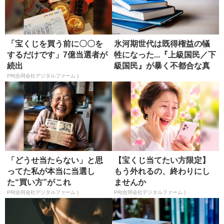
「宝くじを買う前に〇〇を
氷河期世代は既得権益の犠
するだけです」7億当選者が
牲になった...『上級国民／下
続出
級国民』が暴く不都合な真
実...
PR(合同会社デジタルファーム )
「どうせ当たらない」と思
【宝くじ当てたい方限定】
ってた私が本当に当選し
もう外れるの、終わりにし
た“買い方”がこれ
ませんか
PR(合同会社デジタルファーム )
PR(合同会社デジタルファーム )