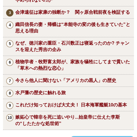
会津遠征は家康の独断か？ 関ヶ原合戦前夜を検証する
織田信長の妻・帰蝶は“本能寺の変の後も生きていた”と
思える理由
なぜ、徳川家の重臣・石川数正は寝返ったのか? チャン
スを迎えた秀吉の企み
植物学者・牧野富太郎が、家族を犠牲にしてまで貫いた
「草木への熱烈な恋心」
今さら他人に聞けない「アメリカの黒人」の歴史
水戸藩の歴史に触れる旅
これだけ知っておけば大丈夫！ 日本海軍艦艇10の基本
嫉妬心で韓非を死に追いやり...始皇帝に仕えた李斯
の“したたかな処世術”