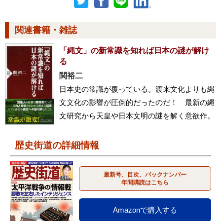
関連書籍・雑誌
「縄文」の新常識を知れば日本の謎が解け
る
関裕二
日本史の常識が覆っている。渡来文化よりも縄
文文化の影響が圧倒的だったのだ！ 最新の縄
文研究から天皇や日本文明の謎を解く意欲作。
歴史街道の詳細情報
最新号、目次、バックナンバー
年間購読はこちら
Amazonで購入する