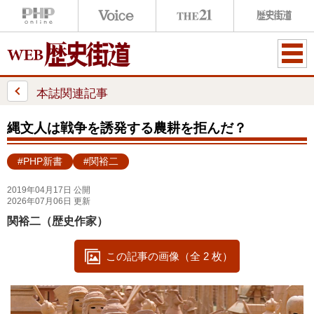
ME
NU
本誌関連記事
縄文人は戦争を誘発する農耕を拒んだ？
#PHP新書
#関裕二
2019年04月17日 公開
2026年07月06日 更新
関裕二（歴史作家）
この記事の画像（全 2 枚）