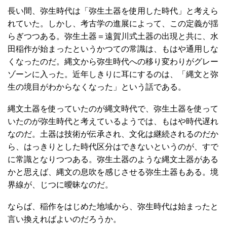
長い間、弥生時代は「弥生土器を使用した時代」と考えら
れていた。しかし、考古学の進展によって、この定義が揺
らぎつつある。弥生土器＝遠賀川式土器の出現と共に、水
田稲作が始まったというかつての常識は、もはや通用しな
くなったのだ。縄文から弥生時代への移り変わりがグレー
ゾーンに入った。近年しきりに耳にするのは、「縄文と弥
生の境目がわからなくなった」という話である。
縄文土器を使っていたのが縄文時代で、弥生土器を使って
いたのが弥生時代と考えているようでは、もはや時代遅れ
なのだ。土器は技術が伝承され、文化は継続されるのだか
ら、はっきりとした時代区分はできないというのが、すで
に常識となりつつある。弥生土器のような縄文土器がある
かと思えば、縄文の息吹を感じさせる弥生土器もある。境
界線が、じつに曖昧なのだ。
ならば、稲作をはじめた地域から、弥生時代は始まったと
言い換えればよいのだろうか。