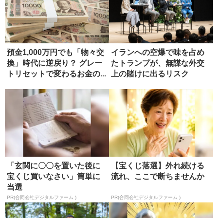
預金1,000万円でも「物々交
イランへの空爆で味を占め
換」時代に逆戻り？ グレー
たトランプが、無謀な外交
トリセットで変わるお金の...
上の賭けに出るリスク
「玄関に〇〇を置いた後に
【宝くじ落選】外れ続ける
宝くじ買いなさい」簡単に
流れ、ここで断ちませんか
当選
PR(合同会社デジタルファーム )
PR(合同会社デジタルファーム )