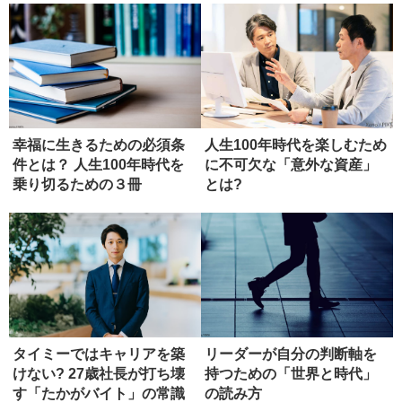
幸福に生きるための必須条
人生100年時代を楽しむため
件とは？ 人生100年時代を
に不可欠な「意外な資産」
乗り切るための３冊
とは?
タイミーではキャリアを築
リーダーが自分の判断軸を
けない? 27歳社長が打ち壊
持つための「世界と時代」
す「たかがバイト」の常識
の読み方