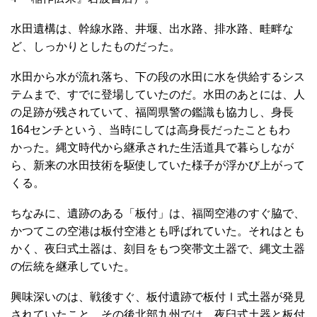
水田遺構は、幹線水路、井堰、出水路、排水路、畦畔な
ど、しっかりとしたものだった。
水田から水が流れ落ち、下の段の水田に水を供給するシス
テムまで、すでに登場していたのだ。水田のあとには、人
の足跡が残されていて、福岡県警の鑑識も協力し、身長
164センチという、当時にしては高身長だったこともわ
かった。縄文時代から継承された生活道具で暮らしなが
ら、新来の水田技術を駆使していた様子が浮かび上がって
くる。
ちなみに、遺跡のある「板付」は、福岡空港のすぐ脇で、
かつてこの空港は板付空港とも呼ばれていた。それはとも
かく、夜臼式土器は、刻目をもつ突帯文土器で、縄文土器
の伝統を継承していた。
興味深いのは、戦後すぐ、板付遺跡で板付Ⅰ式土器が発見
されていたこと、その後北部九州では、夜臼式土器と板付