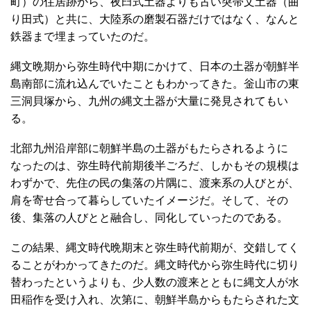
町）の住居跡から、夜臼式土器よりも古い突帯文土器（曲
り田式）と共に、大陸系の磨製石器だけではなく、なんと
鉄器まで埋まっていたのだ。
縄文晩期から弥生時代中期にかけて、日本の土器が朝鮮半
島南部に流れ込んでいたこともわかってきた。釡山市の東
三洞貝塚から、九州の縄文土器が大量に発見されてもい
る。
北部九州沿岸部に朝鮮半島の土器がもたらされるように
なったのは、弥生時代前期後半ごろだ、しかもその規模は
わずかで、先住の民の集落の片隅に、渡来系の人びとが、
肩を寄せ合って暮らしていたイメージだ。そして、その
後、集落の人びとと融合し、同化していったのである。
この結果、縄文時代晩期末と弥生時代前期が、交錯してく
ることがわかってきたのだ。縄文時代から弥生時代に切り
替わったというよりも、少人数の渡来とともに縄文人が水
田稲作を受け入れ、次第に、朝鮮半島からもたらされた文