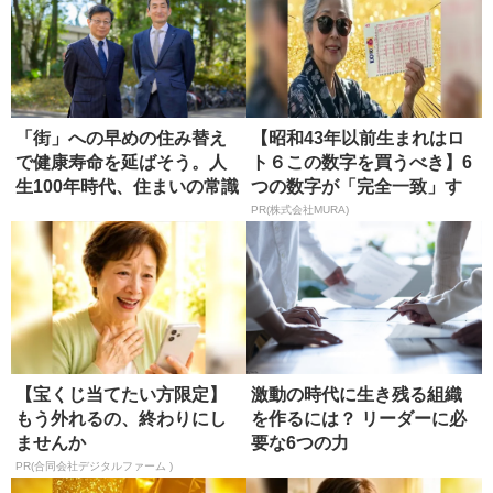
「街」への早めの住み替え
【昭和43年以前生まれはロ
で健康寿命を延ばそう。人
ト６この数字を買うべき】6
生100年時代、住まいの常識
つの数字が「完全一致」す
もア...
る方...
PR(株式会社MURA)
【宝くじ当てたい方限定】
激動の時代に生き残る組織
もう外れるの、終わりにし
を作るには？ リーダーに必
ませんか
要な6つの力
PR(合同会社デジタルファーム )