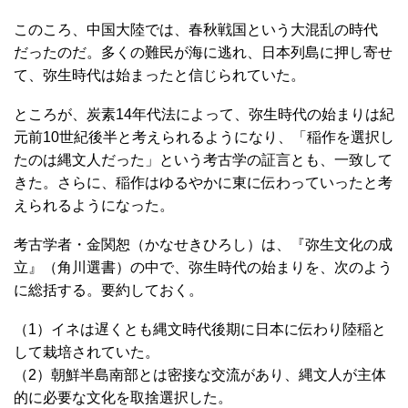
このころ、中国大陸では、春秋戦国という大混乱の時代
だったのだ。多くの難民が海に逃れ、日本列島に押し寄せ
て、弥生時代は始まったと信じられていた。
ところが、炭素14年代法によって、弥生時代の始まりは紀
元前10世紀後半と考えられるようになり、「稲作を選択し
たのは縄文人だった」という考古学の証言とも、一致して
きた。さらに、稲作はゆるやかに東に伝わっていったと考
えられるようになった。
考古学者・金関恕（かなせきひろし）は、『弥生文化の成
立』（角川選書）の中で、弥生時代の始まりを、次のよう
に総括する。要約しておく。
（1）イネは遅くとも縄文時代後期に日本に伝わり陸稲と
して栽培されていた。
（2）朝鮮半島南部とは密接な交流があり、縄文人が主体
的に必要な文化を取捨選択した。