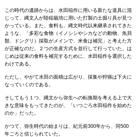
この時代の遺跡からは、水田稲作に用いる新たな道具に混
じって、縄文人が陸稲栽培に用いた打製の土掘り具が見つ
かっている。また、食料も、縄文時代以来継承されてきた
ような、「多彩な食物（イノシシやシカなどの動物、魚貝
類、ドングリ）採取がメインで、米食は補完」と考えた方
が正確なのだ。２つの生産方式を並行して行っていた。は
じめは従来の食料を補完するために、水田稲作を選択した
わけである。
ただし、やがて水田の面積は広がり、採集や狩猟は下火に
なっていくのである。
そしてもう１つ、縄文から弥生への転換期を考える上で大
きな意味をもってきたのが、「いつごろ水田稲作を始めた
のか」だった。
かつて、弥生時代の始まりは、紀元前300年から、同500
年ごろと信じられていた。