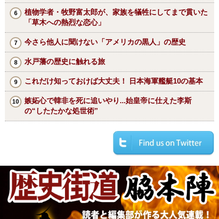
植物学者・牧野富太郎が、家族を犠牲にしてまで貫いた
「草木への熱烈な恋心」
今さら他人に聞けない「アメリカの黒人」の歴史
水戸藩の歴史に触れる旅
これだけ知っておけば大丈夫！ 日本海軍艦艇10の基本
嫉妬心で韓非を死に追いやり...始皇帝に仕えた李斯
の“したたかな処世術”