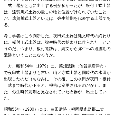
Ⅰ式土器がともに出土する例が多かったが、板付Ⅰ式土器
は、遠賀川式土器の最古の物と位置づけられていたこと
だ。遠賀川式土器といえば、弥生前期を代表する土器であ
る。
考古学者はこう判断した。夜臼式土器は縄文時代の終わり
に、板付Ⅰ式土器は、弥生時代の始まりに作られた、とい
うのだ。つまり、板付遺跡は、縄文から弥生への過渡期の
遺跡ということになろうか。
一方、昭和54年（1979）に、菜畑遺跡（佐賀県唐津市）
で夜臼式土器よりも古い、山ノ寺式土器と同時代の水田が
出現したのだ（ちなみに、その後、この水田が夜臼・板付
Ⅰ式まで時代が下ると、報告は変更されるのだが）。ま
た、弥生時代前期と見なされていた石器が、出土してい
た。
昭和55年（1980）には、曲田遺跡（福岡県糸島郡二丈