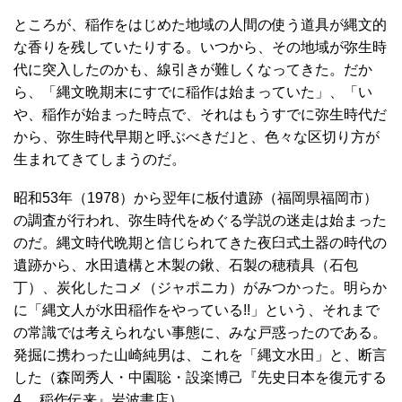
ところが、稲作をはじめた地域の人間の使う道具が縄文的
な香りを残していたりする。いつから、その地域が弥生時
代に突入したのかも、線引きが難しくなってきた。だか
ら、「縄文晩期末にすでに稲作は始まっていた」、「い
や、稲作が始まった時点で、それはもうすでに弥生時代だ
から、弥生時代早期と呼ぶべきだ｣と、色々な区切り方が
生まれてきてしまうのだ。
昭和53年（1978）から翌年に板付遺跡（福岡県福岡市）
の調査が行われ、弥生時代をめぐる学説の迷走は始まった
のだ。縄文時代晩期と信じられてきた夜臼式土器の時代の
遺跡から、水田遺構と木製の鍬、石製の穂積具（石包
丁）、炭化したコメ（ジャポニカ）がみつかった。明らか
に「縄文人が水田稲作をやっている!!」という、それまで
の常識では考えられない事態に、みな戸惑ったのである。
発掘に携わった山崎純男は、これを「縄文水田」と、断言
した（森岡秀人・中園聡・設楽博己『先史日本を復元する
4 稲作伝来』岩波書店）。