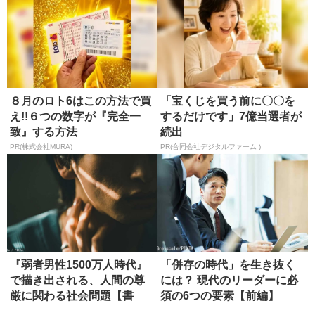
８月のロト6はこの方法で買
「宝くじを買う前に〇〇を
え!!６つの数字が『完全一
するだけです」7億当選者が
致』する方法
続出
PR(株式会社MURA)
PR(合同会社デジタルファーム )
『弱者男性1500万人時代』
「併存の時代」を生き抜く
で描き出される、人間の尊
には？ 現代のリーダーに必
厳に関わる社会問題【書
須の6つの要素【前編】
評】