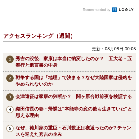
Recommended by
アクセスランキング（週間）
更新：08月08日 00:05
秀吉の没後、家康は本当に豹変したのか？ 五大老・五
奉行と遺言書の中身
戦争する国は「地理」で決まる？なぜ大陸国家は侵略を
やめられないのか
会津遠征は家康の独断か？ 関ヶ原合戦前夜を検証する
織田信長の妻・帰蝶は“本能寺の変の後も生きていた”と
思える理由
なぜ、徳川家の重臣・石川数正は寝返ったのか? チャン
スを迎えた秀吉の企み