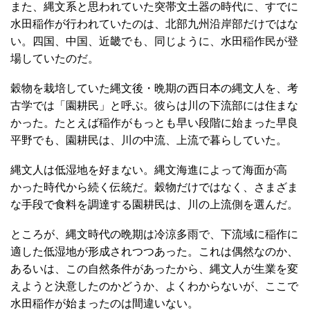
また、縄文系と思われていた突帯文土器の時代に、すでに
水田稲作が行われていたのは、北部九州沿岸部だけではな
い。四国、中国、近畿でも、同じように、水田稲作民が登
場していたのだ。
穀物を栽培していた縄文後・晩期の西日本の縄文人を、考
古学では「園耕民」と呼ぶ。彼らは川の下流部には住まな
かった。たとえば稲作がもっとも早い段階に始まった早良
平野でも、園耕民は、川の中流、上流で暮らしていた。
縄文人は低湿地を好まない。縄文海進によって海面が高
かった時代から続く伝統だ。穀物だけではなく、さまざま
な手段で食料を調達する園耕民は、川の上流側を選んだ。
ところが、縄文時代の晩期は冷涼多雨で、下流域に稲作に
適した低湿地が形成されつつあった。これは偶然なのか、
あるいは、この自然条件があったから、縄文人が生業を変
えようと決意したのかどうか、よくわからないが、ここで
水田稲作が始まったのは間違いない。