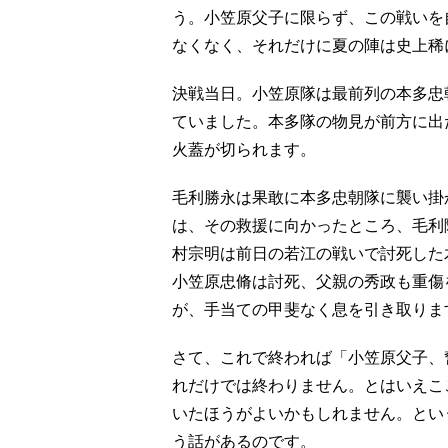
う。小笠原父子に限らず、この戦いを
なくなく、それだけに夏の陣は史上稀
決戦当日。小笠原隊は最前列の本多忠
ていました。本多隊の物見が前方に出
火蓋が切られます。
毛利勝永は果敢に本多忠朝隊に襲い掛
は、その救援に向かったところ、毛利
村宗明は前日の若江の戦いで討死した
小笠原忠脩は討死、父親の秀政も重傷
が、手当ての甲斐なく息を引き取りま
さて、これで終われば「小笠原父子、
れだけでは終わりません。とはいえこ
いたほうがよいかもしれません。とい
う話があるのです。