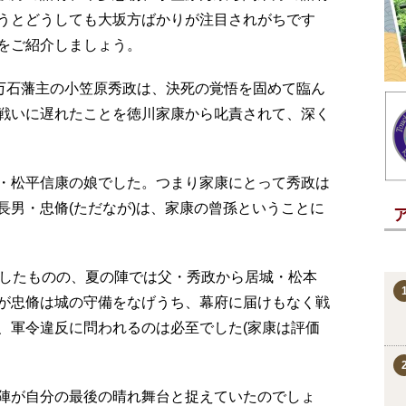
うとどうしても大坂方ばかりが注目されがちです
をご紹介しましょう。
8万石藩主の小笠原秀政は、決死の覚悟を固めて臨ん
戦いに遅れたことを徳川家康から叱責されて、深く
・松平信康の娘でした。つまり家康にとって秀政は
長男・忠脩(ただなが)は、家康の曾孫ということに
戦したものの、夏の陣では父・秀政から居城・松本
が忠脩は城の守備をなげうち、幕府に届けもなく戦
、軍令違反に問われるのは必至でした(家康は評価
陣が自分の最後の晴れ舞台と捉えていたのでしょ