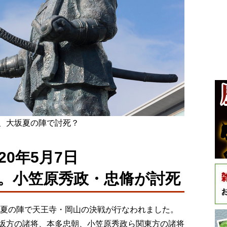
、大坂夏の陣で討死？
0年5月7日
。小笠原秀政・忠脩が討死
)、大坂夏の陣で天王寺・岡山の決戦が行なわれました。
坂方の諸将、本多忠朝、小笠原秀政ら関東方の諸将