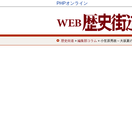
PHPオンライン
歴史街道
»
編集部コラム
» 小笠原秀政～大坂夏