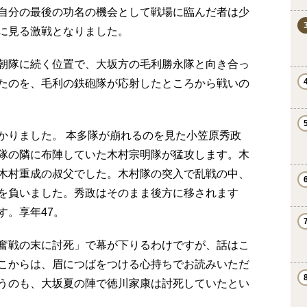
自分の最後の功名の機会として戦場に臨んだ者は少
に見る激戦となりました。
朝隊に続く位置で、大坂方の毛利勝永隊と向き合っ
たのを、毛利の鉄砲隊が応射したところから戦いの
かりました。 本多隊が崩れるのを見た小笠原秀政
隊の隣に布陣していた木村宗明隊が猛攻します。木
木村重成の叔父でした。木村隊の突入で乱戦の中、
を負いました。秀政はそのまま後方に移されます
す。享年47。
奮戦の末に討死」で幕が下りるわけですが、話はこ
こからは、眉につばをつける心持ちでお読みいただ
うのも、大坂夏の陣で徳川家康は討死していたとい