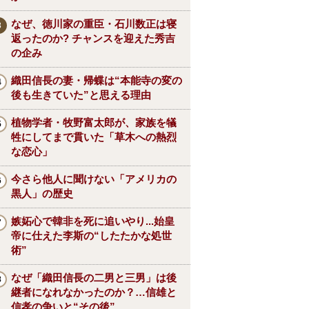
なぜ、徳川家の重臣・石川数正は寝
返ったのか? チャンスを迎えた秀吉
の企み
織田信長の妻・帰蝶は“本能寺の変の
後も生きていた”と思える理由
植物学者・牧野富太郎が、家族を犠
牲にしてまで貫いた「草木への熱烈
な恋心」
今さら他人に聞けない「アメリカの
黒人」の歴史
嫉妬心で韓非を死に追いやり...始皇
帝に仕えた李斯の“したたかな処世
術”
なぜ「織田信長の二男と三男」は後
継者になれなかったのか？…信雄と
信孝の争いと“その後”