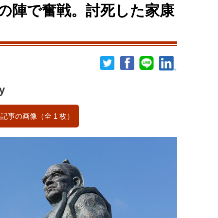
の陣で奮戦。討死した家康
y
記事の画像（全 1 枚）