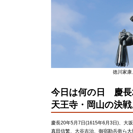
徳川家康
今日は何の日 慶長2
天王寺・岡山の決戦
慶長20年5月7日(1615年6月3日
真田信繁、大谷吉治、御宿勘兵衛ら大