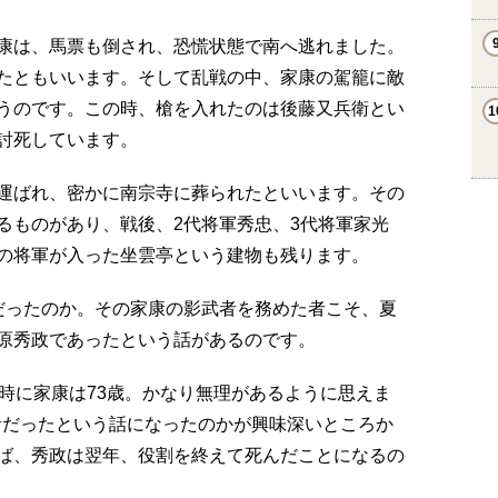
康は、馬票も倒され、恐慌状態で南へ逃れました。
たともいいます。そして乱戦の中、家康の駕籠に敵
うのです。この時、槍を入れたのは後藤又兵衛とい
討死しています。
運ばれ、密かに南宗寺に葬られたといいます。その
るものがあり、戦後、2代将軍秀忠、3代将軍家光
の将軍が入った坐雲亭という建物も残ります。
だったのか。その家康の影武者を務めた者こそ、夏
原秀政であったという話があるのです。
時に家康は73歳。かなり無理があるように思えま
武者だったという話になったのかが興味深いところか
ば、秀政は翌年、役割を終えて死んだことになるの