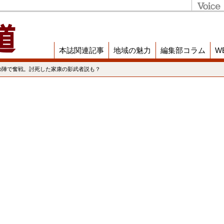
本誌関連記事
地域の魅力
編集部コラム
W
の陣で奮戦。討死した家康の影武者説も？