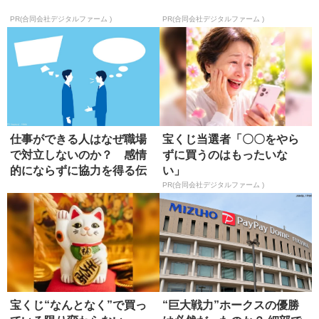
PR(合同会社デジタルファーム )
PR(合同会社デジタルファーム )
仕事ができる人はなぜ職場
宝くじ当選者「〇〇をやら
で対立しないのか？ 感情
ずに買うのはもったいな
的にならずに協力を得る伝
い」
え方
PR(合同会社デジタルファーム )
宝くじ“なんとなく”で買っ
“巨大戦力”ホークスの優勝