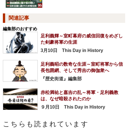
関連記事
編集部のおすすめ
足利義輝～室町幕府の威信回復をめざし
た剣豪将軍の生涯
3月10日 This Day in History
足利義昭の数奇な生涯～室町将軍から信
長包囲網、そして秀吉の御伽衆へ
『歴史街道』編集部
赤松満祐と嘉吉の乱～将軍・足利義教
は、なぜ暗殺されたのか
９月10日 This Day in History
こちらも読まれています