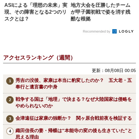
ASIによる「理想の未来」実
地方大会を圧勝したチーム
現、その障害となる2つのリ
が甲子園初戦で姿を消す残
スクとは？
酷な根拠
Recommended by
アクセスランキング（週間）
更新：08月08日 00:05
秀吉の没後、家康は本当に豹変したのか？ 五大老・五
奉行と遺言書の中身
戦争する国は「地理」で決まる？なぜ大陸国家は侵略を
やめられないのか
会津遠征は家康の独断か？ 関ヶ原合戦前夜を検証する
織田信長の妻・帰蝶は“本能寺の変の後も生きていた”と
思える理由