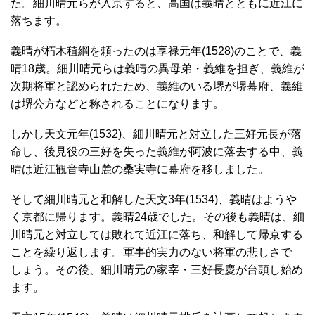
た。細川晴元らが入京すると、高国は義晴とともに近江に
落ちます。
義晴が朽木稙綱を頼ったのは享禄元年(1528)のことで、義
晴18歳。細川晴元らは義晴の異母弟・義維を担ぎ、義維が
次期将軍と認められたため、義維のいる堺が堺幕府、義維
は堺公方などと称されることになります。
しかし天文元年(1532)、細川晴元と対立した三好元長が落
命し、後見役の三好を失った義維が阿波に落去する中、義
晴は近江観音寺山麓の桑実寺に幕府を移しました。
そして細川晴元と和解した天文3年(1534)、義晴はようや
く京都に帰ります。義晴24歳でした。その後も義晴は、細
川晴元と対立しては敗れて近江に落ち、和解して帰京する
ことを繰り返します。軍事的実力のない将軍の悲しさで
しょう。その後、細川晴元の家宰・三好長慶が台頭し始め
ます。