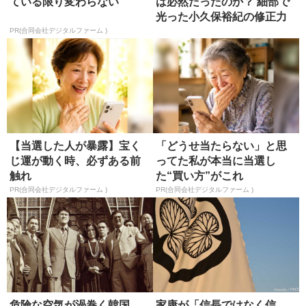
ている限り変わらない
は必然だったのか？ 細部で
光った小久保裕紀の修正力
PR(合同会社デジタルファーム )
【当選した人が暴露】宝く
「どうせ当たらない」と思
じ運が動く時、必ずある前
ってた私が本当に当選し
触れ
た“買い方”がこれ
PR(合同会社デジタルファーム )
PR(合同会社デジタルファーム )
危険な空気が渦巻く韓国、
家康が「信長ではなく信