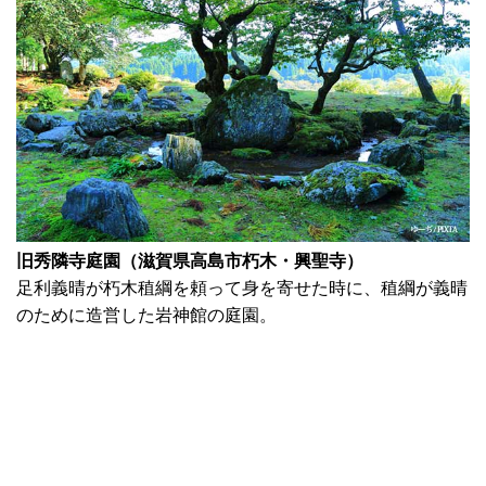
旧秀隣寺庭園（滋賀県高島市朽木・興聖寺）
足利義晴が朽木稙綱を頼って身を寄せた時に、稙綱が義晴
のために造営した岩神館の庭園。