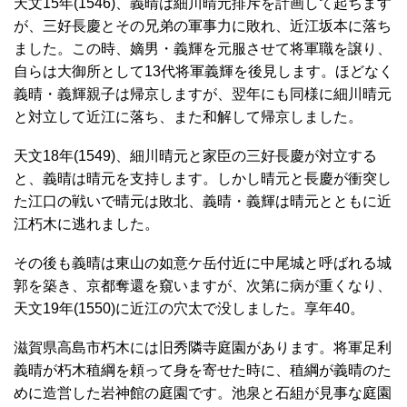
天文15年(1546)、義晴は細川晴元排斥を計画して起ちます
が、三好長慶とその兄弟の軍事力に敗れ、近江坂本に落ち
ました。この時、嫡男・義輝を元服させて将軍職を譲り、
自らは大御所として13代将軍義輝を後見します。ほどなく
義晴・義輝親子は帰京しますが、翌年にも同様に細川晴元
と対立して近江に落ち、また和解して帰京しました。
天文18年(1549)、細川晴元と家臣の三好長慶が対立する
と、義晴は晴元を支持します。しかし晴元と長慶が衝突し
た江口の戦いで晴元は敗北、義晴・義輝は晴元とともに近
江朽木に逃れました。
その後も義晴は東山の如意ケ岳付近に中尾城と呼ばれる城
郭を築き、京都奪還を窺いますが、次第に病が重くなり、
天文19年(1550)に近江の穴太で没しました。享年40。
滋賀県高島市朽木には旧秀隣寺庭園があります。将軍足利
義晴が朽木稙綱を頼って身を寄せた時に、稙綱が義晴のた
めに造営した岩神館の庭園です。池泉と石組が見事な庭園