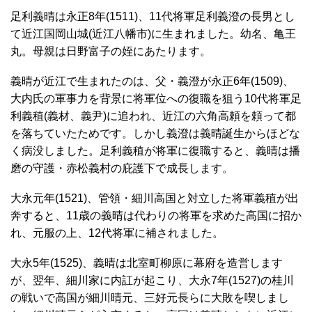
足利義晴は永正8年(1511)、11代将軍足利義澄の長男とし
て近江国岡山城(近江八幡市)に生まれました。幼名、亀王
丸。母親は日野富子の姪にあたります。
義晴が近江で生まれたのは、父・義澄が永正6年(1509)、
大内氏の軍事力を背景に将軍位への復職を狙う10代将軍足
利義稙(義材、義尹)に追われ、近江の六角高頼を頼って都
を落ちていたためです。しかし義澄は義晴誕生からほどな
く病没しました。足利義稙が将軍に復職すると、義晴は播
磨の守護・赤松義村の庇護下で成長します。
大永元年(1521)、管領・細川高国と対立した将軍義稙が出
奔すると、11歳の義晴は代わりの将軍を求めた高国に招か
れ、元服の上、12代将軍に補されました。
大永5年(1525)、義晴は北室町柳原に幕府を造営します
が、翌年、細川家に内訌が起こり、大永7年(1527)の桂川
の戦いで高国が細川晴元、三好元長らに大敗を喫しまし