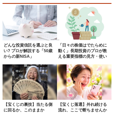
どんな投資信託を選ぶと良
「日々の株価はでたらめに
い? プロが解説する「50歳
動く」長期投資のプロが教
からの新NISA」
える重要指標の見方・使い
方
【宝くじの裏技】当たる側
【宝くじ落選】外れ続ける
に回るか、このままか
流れ、ここで断ちませんか