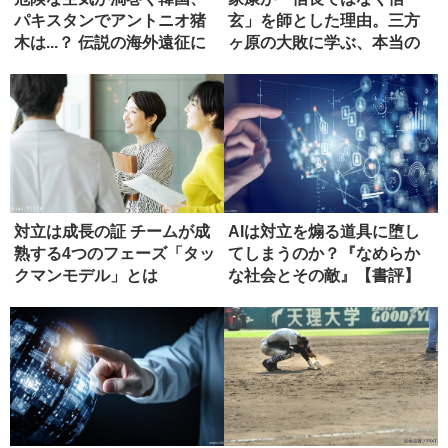
パキスタンでアントニオ猪
玄」を師とした理由。三方
木は...？ 伝説の海外遠征に
ヶ原の大敗に学ぶ、本当の
同...
師の選び方
対立は成長の証 チームが成
AIは対立を煽る道具に堕し
熟する4つのフェーズ「タッ
てしまうのか？『なめらか
クマンモデル」とは
な社会とその敵』【書評】