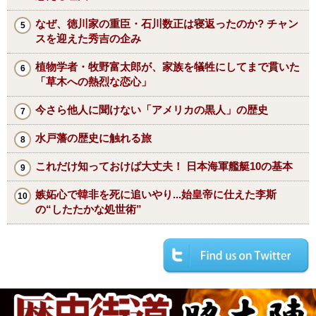
なぜ、徳川家の重臣・石川数正は寝返ったのか? チャン
スを迎えた秀吉の企み
植物学者・牧野富太郎が、家族を犠牲にしてまで貫いた
「草木への熱烈な恋心」
今さら他人に聞けない「アメリカの黒人」の歴史
水戸藩の歴史に触れる旅
これだけ知っておけば大丈夫！ 日本海軍艦艇10の基本
嫉妬心で韓非を死に追いやり...始皇帝に仕えた李斯
の“したたかな処世術”