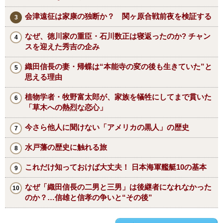
会津遠征は家康の独断か？ 関ヶ原合戦前夜を検証する
なぜ、徳川家の重臣・石川数正は寝返ったのか? チャン
スを迎えた秀吉の企み
織田信長の妻・帰蝶は“本能寺の変の後も生きていた”と
思える理由
植物学者・牧野富太郎が、家族を犠牲にしてまで貫いた
「草木への熱烈な恋心」
今さら他人に聞けない「アメリカの黒人」の歴史
水戸藩の歴史に触れる旅
これだけ知っておけば大丈夫！ 日本海軍艦艇10の基本
なぜ「織田信長の二男と三男」は後継者になれなかった
のか？…信雄と信孝の争いと“その後”