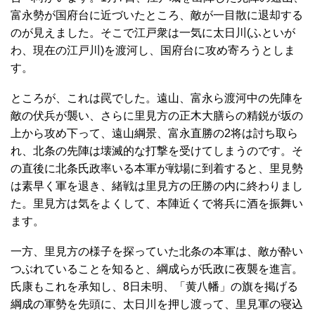
富永勢が国府台に近づいたところ、敵が一目散に退却する
のが見えました。そこで江戸衆は一気に太日川(ふといが
わ、現在の江戸川)を渡河し、国府台に攻め寄ろうとしま
す。
ところが、これは罠でした。遠山、富永ら渡河中の先陣を
敵の伏兵が襲い、さらに里見方の正木大膳らの精鋭が坂の
上から攻め下って、遠山綱景、富永直勝の2将は討ち取ら
れ、北条の先陣は壊滅的な打撃を受けてしまうのです。そ
の直後に北条氏政率いる本軍が戦場に到着すると、里見勢
は素早く軍を退き、緒戦は里見方の圧勝の内に終わりまし
た。里見方は気をよくして、本陣近くで将兵に酒を振舞い
ます。
一方、里見方の様子を探っていた北条の本軍は、敵が酔い
つぶれていることを知ると、綱成らが氏政に夜襲を進言。
氏康もこれを承知し、8日未明、「黄八幡」の旗を掲げる
綱成の軍勢を先頭に、太日川を押し渡って、里見軍の寝込