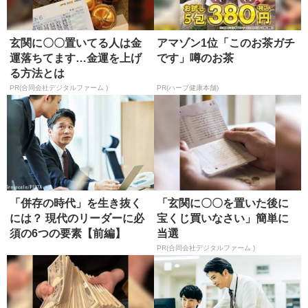
玄関に〇〇置いてる人は金
アマゾン1位「このお茶ガチ
運落ちてます…金運を上げ
です」噂のお茶
る方法とは
PR(合同会社デジタルファーム )
PR(ハーブ健康本舗)
「併存の時代」を生き抜く
「玄関に〇〇を置いた後に
には？ 現代のリーダーに必
宝くじ買いなさい」簡単に
須の6つの要素【前編】
当選
PR(合同会社デジタルファーム )