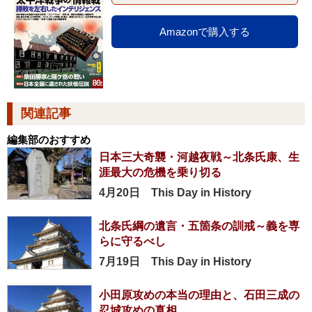
Amazonで購入する
関連記事
編集部のおすすめ
日本三大奇襲・河越夜戦～北条氏康、生
涯最大の危機を乗り切る
4月20日 This Day in History
北条氏綱の遺言・五箇条の訓戒～義を専
らに守るべし
7月19日 This Day in History
小田原攻めの本当の理由と、石田三成の
忍城攻めの真相