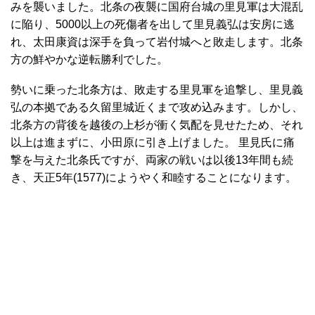
みを襲いました。北条の夜襲に国府台城の里見軍は大混乱
に陥り、5000以上の死傷者を出して里見義弘は安房に逃
れ、太田康資は深手を負って岩付城へと敗走します。北条
方の鮮やかな逆転勝利でした。
勢いに乗った北条方は、敗走する里見軍を追撃し、里見義
弘の本拠である久留里城近くまで攻め込みます。しかし、
北条方の背後を越後の上杉が衝く気配を見せたため、それ
以上は進まずに、小田原に引き上げました。 里見氏に痛
撃を与えた北条氏ですが、両家の戦いは以後13年間も続
き、天正5年(1577)にようやく和睦することになります。