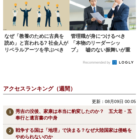
なぜ「教養のために古典を
管理職が身につけるべき
読め」と言われる? 社会人が
「本物のリーダーシッ
リベラルアーツを学ぶべき
プ」 嘘のない振舞いが重
理由
要な理由
Recommended by
アクセスランキング（週間）
更新：08月09日 00:05
秀吉の没後、家康は本当に豹変したのか？ 五大老・五
奉行と遺言書の中身
戦争する国は「地理」で決まる？なぜ大陸国家は侵略を
やめられないのか