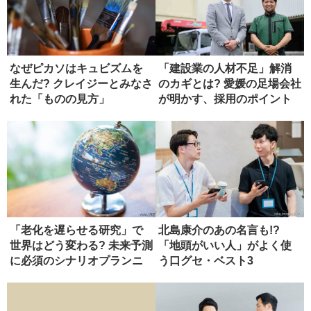
なぜピカソはキュビズムを
「建設業の人材不足」解消
生んだ? クレイジーとみなさ
のカギとは? 愛媛の足場会社
れた「ものの見方」
が明かす、採用のポイント
「老化を遅らせる研究」で
北島康介のあの名言も!?
世界はどう変わる? 未来予測
「地頭がいい人」がよく使
に必須のシナリオプランニ
う口グセ・ベスト3
ング