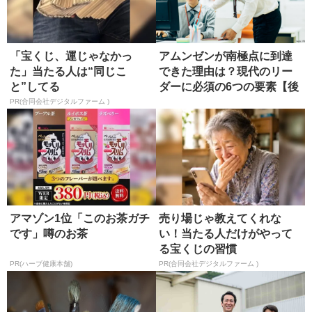
「宝くじ、運じゃなかっ
アムンゼンが南極点に到達
た」当たる人は“同じこ
できた理由は？現代のリー
と”してる
ダーに必須の6つの要素【後
編】
PR(合同会社デジタルファーム )
アマゾン1位「このお茶ガチ
売り場じゃ教えてくれな
です」噂のお茶
い！当たる人だけがやって
る宝くじの習慣
PR(ハーブ健康本舗)
PR(合同会社デジタルファーム )