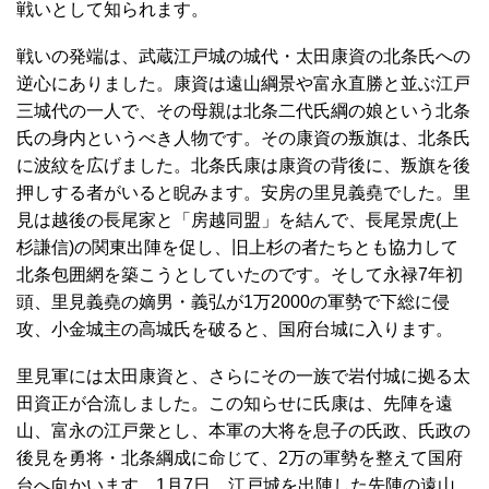
戦いとして知られます。
戦いの発端は、武蔵江戸城の城代・太田康資の北条氏への
逆心にありました。康資は遠山綱景や富永直勝と並ぶ江戸
三城代の一人で、その母親は北条二代氏綱の娘という北条
氏の身内というべき人物です。その康資の叛旗は、北条氏
に波紋を広げました。北条氏康は康資の背後に、叛旗を後
押しする者がいると睨みます。安房の里見義堯でした。里
見は越後の長尾家と「房越同盟」を結んで、長尾景虎(上
杉謙信)の関東出陣を促し、旧上杉の者たちとも協力して
北条包囲網を築こうとしていたのです。そして永禄7年初
頭、里見義堯の嫡男・義弘が1万2000の軍勢で下総に侵
攻、小金城主の高城氏を破ると、国府台城に入ります。
里見軍には太田康資と、さらにその一族で岩付城に拠る太
田資正が合流しました。この知らせに氏康は、先陣を遠
山、富永の江戸衆とし、本軍の大将を息子の氏政、氏政の
後見を勇将・北条綱成に命じて、2万の軍勢を整えて国府
台へ向かいます。1月7日、江戸城を出陣した先陣の遠山、