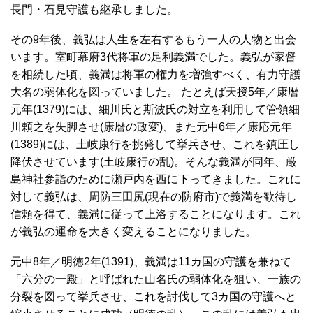
長門・石見守護も継承しました。
その9年後、義弘は人生を左右するもう一人の人物と出会
います。室町幕府3代将軍の足利義満でした。義弘が家督
を相続した頃、義満は将軍の権力を増強すべく、有力守護
大名の弱体化を図っていました。 たとえば天授5年／康暦
元年(1379)には、細川氏と斯波氏の対立を利用して管領細
川頼之を失脚させ(康暦の政変)、また元中6年／康応元年
(1389)には、土岐康行を挑発して挙兵させ、これを鎮圧し
降伏させています(土岐康行の乱)。そんな義満が同年、厳
島神社参詣のために瀬戸内を西に下ってきました。これに
対して義弘は、周防三田尻(現在の防府市)で義満を歓待し
信頼を得て、義満に従って上洛することになります。これ
が義弘の運命を大きく変えることになりました。
元中8年／明徳2年(1391)、義満は11カ国の守護を兼ねて
「六分の一殿」と呼ばれた山名氏の弱体化を狙い、一族の
分裂を図って挙兵させ、これを討伐して3カ国の守護へと