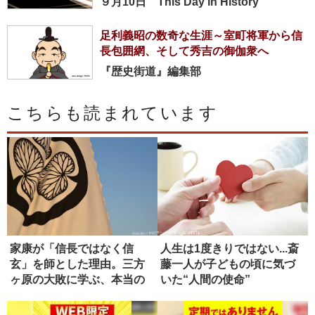
９月10日 This Day in History
足利義昭の数奇な生涯～室町将軍から信
長包囲網、そして秀吉の御伽衆へ
『歴史街道』編集部
こちらも読まれています
家康が「信長ではなく信
人生は1度きりではない...斎
玄」を師とした理由。三方
藤一人が子どもの頃に気づ
ヶ原の大敗に学ぶ、本当の
いた“人間の使命”
師の選び方