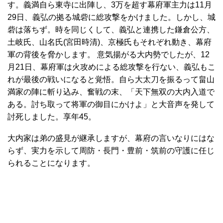
す。義満自ら東寺に出陣し、3万を超す幕府軍主力は11月
29日、義弘の拠る城砦に総攻撃をかけました。しかし、城
砦は落ちず。時を同じくして、義弘と連携した鎌倉公方、
土岐氏、山名氏(宮田時清)、京極氏もそれぞれ動き、幕府
軍の背後を脅かします。 意気揚がる大内勢でしたが、12
月21日、幕府軍は火攻めによる総攻撃を行ない、義弘もこ
れが最後の戦いになると覚悟。自ら大太刀を振るって畠山
満家の陣に斬り込み、奮戦の末、「天下無双の大内入道で
ある。討ち取って将軍の御目にかけよ」と大音声を発して
討死しました。享年45。
大内家は弟の盛見が継承しますが、幕府の言いなりにはな
らず、実力を示して周防・長門・豊前・筑前の守護に任じ
られることになります。