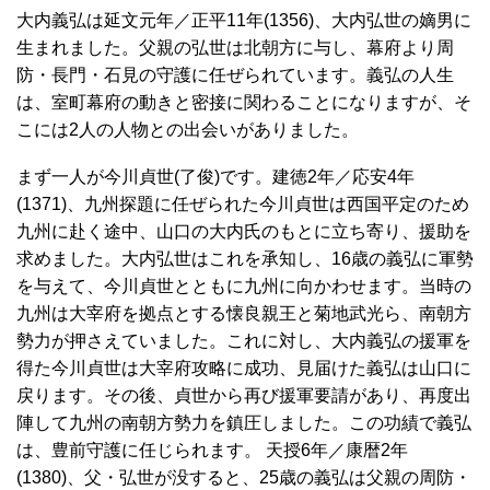
大内義弘は延文元年／正平11年(1356)、大内弘世の嫡男に
生まれました。父親の弘世は北朝方に与し、幕府より周
防・長門・石見の守護に任ぜられています。義弘の人生
は、室町幕府の動きと密接に関わることになりますが、そ
こには2人の人物との出会いがありました。
まず一人が今川貞世(了俊)です。建徳2年／応安4年
(1371)、九州探題に任ぜられた今川貞世は西国平定のため
九州に赴く途中、山口の大内氏のもとに立ち寄り、援助を
求めました。大内弘世はこれを承知し、16歳の義弘に軍勢
を与えて、今川貞世とともに九州に向かわせます。当時の
九州は大宰府を拠点とする懐良親王と菊地武光ら、南朝方
勢力が押さえていました。これに対し、大内義弘の援軍を
得た今川貞世は大宰府攻略に成功、見届けた義弘は山口に
戻ります。その後、貞世から再び援軍要請があり、再度出
陣して九州の南朝方勢力を鎮圧しました。この功績で義弘
は、豊前守護に任じられます。 天授6年／康暦2年
(1380)、父・弘世が没すると、25歳の義弘は父親の周防・