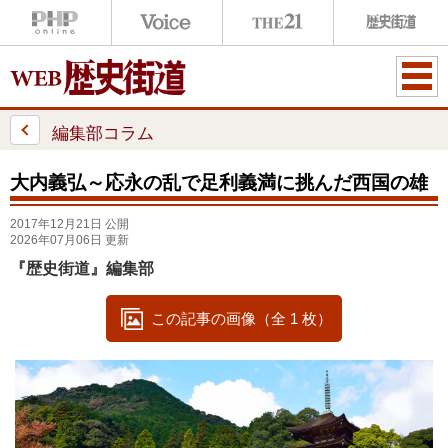
ME
NU
編集部コラム
大内義弘～応永の乱で足利義満に挑んだ西国の雄
2017年12月21日 公開
2026年07月06日 更新
『歴史街道』編集部
この記事の画像（全 1 枚）