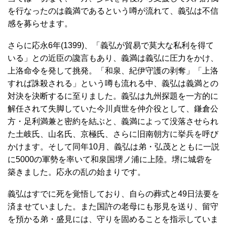
を行なったのは義満であるという噂が流れて、義弘は不信
感を募らせます。
さらに応永6年(1399)、「義弘が貿易で莫大な私利を得て
いる」との近臣の讒言もあり、義満は義弘に圧力をかけ、
上洛命令を発して挑発。「和泉、紀伊守護の剥奪」「上洛
すれば誅殺される」という噂も流れる中、義弘は義満との
対決を決断するに至りました。義弘は九州探題を一方的に
解任されて失脚していた今川貞世を仲介役として、鎌倉公
方・足利満兼と密約を結ぶと、義満によって没落させられ
た土岐氏、山名氏、京極氏、さらに旧南朝方に挙兵を呼び
かけます。そして同年10月、義弘は弟・弘茂とともに一説
に5000の軍勢を率いて和泉国堺ノ浦に上陸。堺に城砦を
築きました。応永の乱の始まりです。
義弘はすでに死を覚悟しており、自らの葬式と49日法要を
済ませていました。また国許の老母にも形見を送り、留守
を預かる弟・盛見には、守りを固めることを指示していま