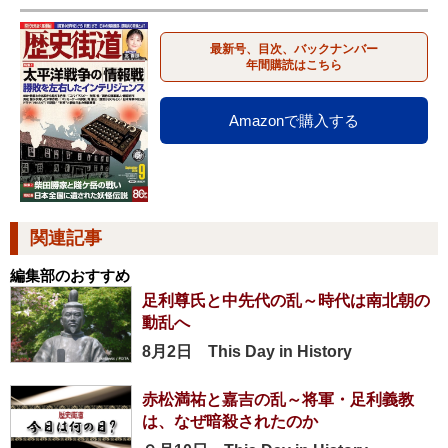
最新号、目次、バックナンバー
年間購読はこちら
Amazonで購入する
関連記事
編集部のおすすめ
足利尊氏と中先代の乱～時代は南北朝の
動乱へ
8月2日 This Day in History
赤松満祐と嘉吉の乱～将軍・足利義教
は、なぜ暗殺されたのか