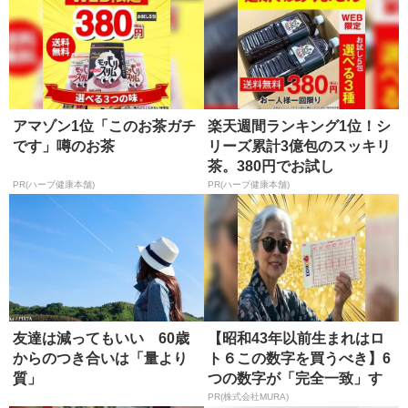
アマゾン1位「このお茶ガチ
楽天週間ランキング1位！シ
です」噂のお茶
リーズ累計3億包のスッキリ
茶。380円でお試し
PR(ハーブ健康本舗)
PR(ハーブ健康本舗)
友達は減ってもいい 60歳
【昭和43年以前生まれはロ
からのつき合いは「量より
ト６この数字を買うべき】6
質」
つの数字が「完全一致」す
る方...
PR(株式会社MURA)