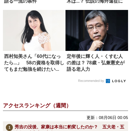
語る一流の条件
木は...？ 伝説の海外遠征に
同...
西村知美さん「60代になっ
定年後に輝く人・くすむ人
たら...」 58の資格を取得し
の差は？ 78歳・弘兼憲史が
てもまだ勉強を続けたい...
語る老人力
Recommended by
アクセスランキング（週間）
更新：08月06日 00:05
秀吉の没後、家康は本当に豹変したのか？ 五大老・五