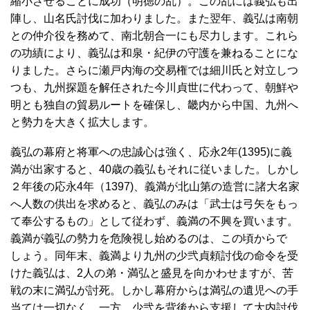
縮小させることに成功（明徳の乱）。この乱には義弘も出
陣し、山名氏討伐に加わりました。また翌年、義弘は南朝
との仲介役を務めて、南北朝合一にも尽力します。これら
の功績により、義弘は和泉・紀伊の守護を兼ねることにな
りました。さらに瀬戸内海の交易権では細川氏と対立しつ
つも、九州探題を解任された今川貞世に代わって、朝鮮や
明とも独自の貿易ルートを確保し、畿内から中国、九州へ
と勢力を大きく拡大します。
義弘の幕府と将軍への忠誠心は強く、応永2年(1395)に義
満が出家すると、40歳の義弘もそれに従いました。しかし
２年後の応永4年（1397)、義満が北山第の造営に諸大名家
へ人数の供出を求めると、義弘のみは「武士は弓矢をもっ
て奉公するもの」として従わず、義満の不興を買います。
義満が義弘の勢力を危険視し始めるのは、この頃からで
しょう。同年末、義満より九州の少弐貞頼討伐の命令を受
けた義弘は、2人の弟・満弘と盛見を向かわせますが、苦
戦の末に満弘が討死。しかし幕府からは満弘の遺児への手
当ては一切なく、一方、少弐を背後から支援して大内討伐