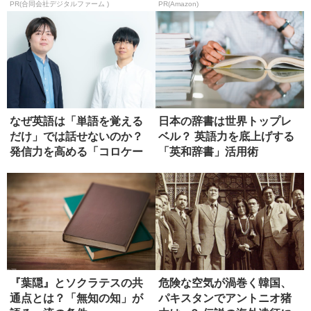
が...
PR(合同会社デジタルファーム )
PR(Amazon)
なぜ英語は「単語を覚える
日本の辞書は世界トップレ
だけ」では話せないのか？
ベル？ 英語力を底上げする
発信力を高める「コロケー
「英和辞書」活用術
ション...
『葉隠』とソクラテスの共
危険な空気が渦巻く韓国、
通点とは？「無知の知」が
パキスタンでアントニオ猪