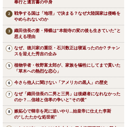
奉行と遺言書の中身
戦争する国は「地理」で決まる？なぜ大陸国家は侵略を
やめられないのか
織田信長の妻・帰蝶は“本能寺の変の後も生きていた”と
思える理由
なぜ、徳川家の重臣・石川数正は寝返ったのか? チャン
スを迎えた秀吉の企み
植物学者・牧野富太郎が、家族を犠牲にしてまで貫いた
「草木への熱烈な恋心」
今さら他人に聞けない「アメリカの黒人」の歴史
なぜ「織田信長の二男と三男」は後継者になれなかった
のか？…信雄と信孝の争いと“その後”
嫉妬心で韓非を死に追いやり...始皇帝に仕えた李斯
の“したたかな処世術”