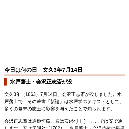
今日は何の日 文久3年7月14日
水戸藩士・会沢正志斎が没
文久3年（1863）7月14日、会沢正志斎が没しました。水
戸藩士で、その著書『新論』は水戸学のテキストとして、
多くの幕末の志士に影響を与えたことで知られます。
会沢正志斎は通称恒蔵、名は安(やすし)。ここでは安で通
します。安は天明2年(1782）、水戸藩士・会沢恭敬の長男