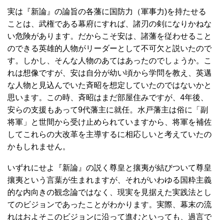
実は『新論』の論旨の各藩に国防力（軍事力)を持たせる
ことは、武権である幕府にすれば、諸刃の剣になりかねな
い危険があります。だからこそ安は、諸藩を従わせること
のできる英雄的人物がリーダーとして不可欠と説いたので
す。しかし、そんな人物のあてはあったのでしょうか。こ
れは想像ですが、安は自分が幼い頃から学問を教え、英邁
な人物と見込んでいた斉昭を想定していたのではないかと
思います。この時、斉昭はまだ部屋住みですが、4年後、
安らの支援もあって9代藩主に就任。水戸藩主は俗に「副
将軍」と世間から受け止められていますから、将軍を補佐
してこれらの大改革を主導するに相応しいと考えていたの
かもしれません。
いずれにせよ『新論』の説く尊皇と攘夷が結びついて尊皇
攘夷という言葉が生まれますが、それがいわゆる国粋主義
的な内向きの観念論ではなく、現実を見据えた実践法とし
てのビジョンであったことがわかります。実際、幕末の流
れはおよそこのビジョンに沿って進むといっても、過言で