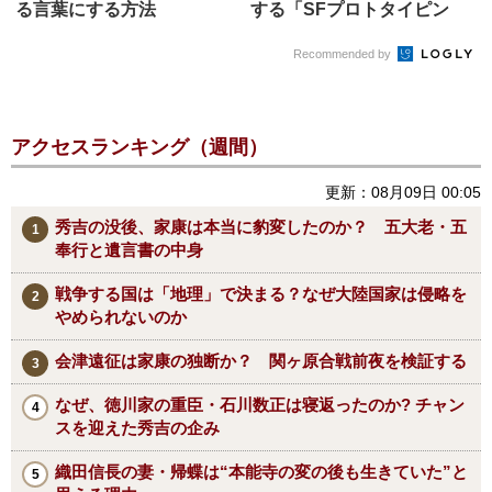
る言葉にする方法
する「SFプロトタイピン
グ」
Recommended by
アクセスランキング（週間）
更新：08月09日 00:05
秀吉の没後、家康は本当に豹変したのか？ 五大老・五
奉行と遺言書の中身
戦争する国は「地理」で決まる？なぜ大陸国家は侵略を
やめられないのか
会津遠征は家康の独断か？ 関ヶ原合戦前夜を検証する
なぜ、徳川家の重臣・石川数正は寝返ったのか? チャン
スを迎えた秀吉の企み
織田信長の妻・帰蝶は“本能寺の変の後も生きていた”と