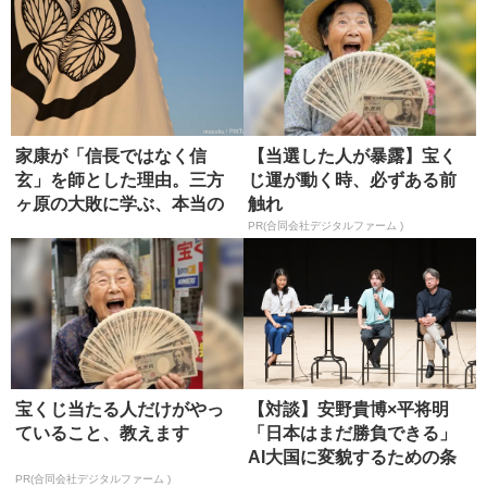
家康が「信長ではなく信
【当選した人が暴露】宝く
玄」を師とした理由。三方
じ運が動く時、必ずある前
ヶ原の大敗に学ぶ、本当の
触れ
師の選び方
PR(合同会社デジタルファーム )
宝くじ当たる人だけがやっ
【対談】安野貴博×平将明
ていること、教えます
「日本はまだ勝負できる」
AI大国に変貌するための条
件
PR(合同会社デジタルファーム )