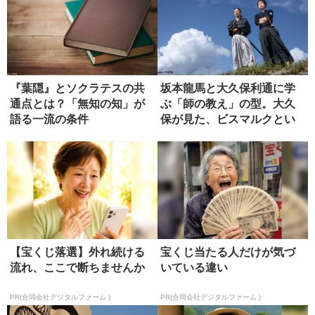
『葉隠』とソクラテスの共
坂本龍馬と大久保利通に学
通点とは？「無知の知」が
ぶ「師の教え」の型。大久
語る一流の条件
保が見た、ビスマルクとい
う究極の...
【宝くじ落選】外れ続ける
宝くじ当たる人だけが気づ
流れ、ここで断ちませんか
いている違い
PR(合同会社デジタルファーム )
PR(合同会社デジタルファーム )