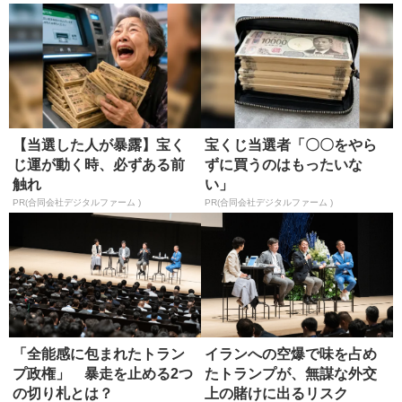
【当選した人が暴露】宝く
宝くじ当選者「〇〇をやら
じ運が動く時、必ずある前
ずに買うのはもったいな
触れ
い」
PR(合同会社デジタルファーム )
PR(合同会社デジタルファーム )
「全能感に包まれたトラン
イランへの空爆で味を占め
プ政権」 暴走を止める2つ
たトランプが、無謀な外交
の切り札とは？
上の賭けに出るリスク