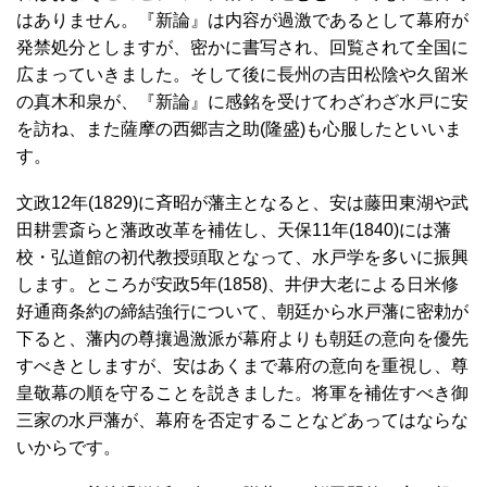
はありません。『新論』は内容が過激であるとして幕府が
発禁処分としますが、密かに書写され、回覧されて全国に
広まっていきました。そして後に長州の吉田松陰や久留米
の真木和泉が、『新論』に感銘を受けてわざわざ水戸に安
を訪ね、また薩摩の西郷吉之助(隆盛)も心服したといいま
す。
文政12年(1829)に斉昭が藩主となると、安は藤田東湖や武
田耕雲斎らと藩政改革を補佐し、天保11年(1840)には藩
校・弘道館の初代教授頭取となって、水戸学を多いに振興
します。ところが安政5年(1858)、井伊大老による日米修
好通商条約の締結強行について、朝廷から水戸藩に密勅が
下ると、藩内の尊攘過激派が幕府よりも朝廷の意向を優先
すべきとしますが、安はあくまで幕府の意向を重視し、尊
皇敬幕の順を守ることを説きました。将軍を補佐すべき御
三家の水戸藩が、幕府を否定することなどあってはならな
いからです。