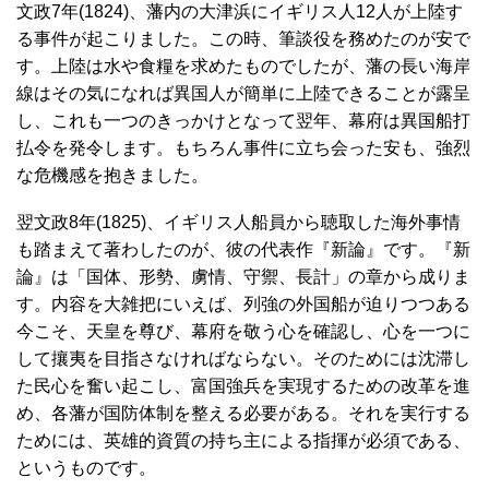
文政7年(1824)、藩内の大津浜にイギリス人12人が上陸す
る事件が起こりました。この時、筆談役を務めたのが安で
す。上陸は水や食糧を求めたものでしたが、藩の長い海岸
線はその気になれば異国人が簡単に上陸できることが露呈
し、これも一つのきっかけとなって翌年、幕府は異国船打
払令を発令します。もちろん事件に立ち会った安も、強烈
な危機感を抱きました。
翌文政8年(1825)、イギリス人船員から聴取した海外事情
も踏まえて著わしたのが、彼の代表作『新論』です。『新
論』は「国体、形勢、虜情、守禦、長計」の章から成りま
す。内容を大雑把にいえば、列強の外国船が迫りつつある
今こそ、天皇を尊び、幕府を敬う心を確認し、心を一つに
して攘夷を目指さなければならない。そのためには沈滞し
た民心を奮い起こし、富国強兵を実現するための改革を進
め、各藩が国防体制を整える必要がある。それを実行する
ためには、英雄的資質の持ち主による指揮が必須である、
というものです。