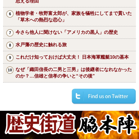
思える理由
植物学者・牧野富太郎が、家族を犠牲にしてまで貫いた
「草木への熱烈な恋心」
今さら他人に聞けない「アメリカの黒人」の歴史
水戸藩の歴史に触れる旅
これだけ知っておけば大丈夫！ 日本海軍艦艇10の基本
なぜ「織田信長の二男と三男」は後継者になれなかった
のか？…信雄と信孝の争いと“その後”