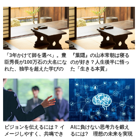
「3年かけて師を選べ」。豊
『葉隠』の山本常朝は寝る
臣秀長が100万石の大名にな
のが好き？人生後半に悟っ
れた、独学を超えた学びの
た「生きる本質」
正...
ビジョンを伝えるには？ イ
AIに負けない思考力を鍛え
メージしやすく、共鳴でき
るには? 理想の未来を実現