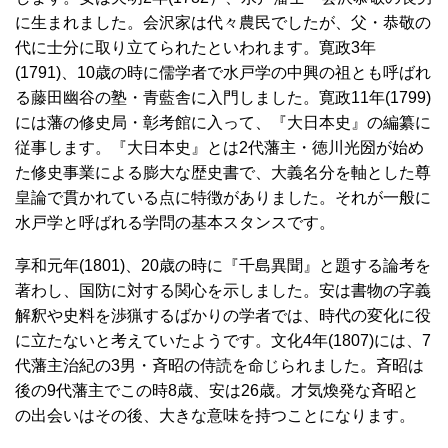
に生まれました。会沢家は代々農民でしたが、父・恭敬の
代に士分に取り立てられたといわれます。寛政3年
(1791)、10歳の時に儒学者で水戸学の中興の祖とも呼ばれ
る藤田幽谷の塾・青藍舎に入門しました。寛政11年(1799)
には藩の修史局・彰考館に入って、『大日本史』の編纂に
従事します。『大日本史』とは2代藩主・徳川光圀が始め
た修史事業による膨大な歴史書で、大義名分を軸とした尊
皇論で貫かれている点に特徴がありました。それが一般に
水戸学と呼ばれる学問の基本スタンスです。
享和元年(1801)、20歳の時に『千島異聞』と題する論考を
著わし、国防に対する関心を示しました。安は書物の字義
解釈や史料を渉猟するばかりの学者では、時代の変化に役
に立たないと考えていたようです。文化4年(1807)には、7
代藩主治紀の3男・斉昭の侍読を命じられました。斉昭は
後の9代藩主でこの時8歳、安は26歳。才気煥発な斉昭と
の出会いはその後、大きな意味を持つことになります。