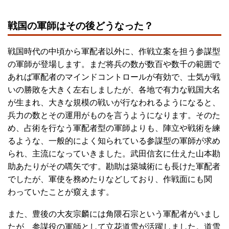
戦国の軍師はその後どうなった？
戦国時代の中頃から軍配者以外に、作戦立案を担う参謀型
の軍師が登場します。まだ将兵の数が数百や数千の範囲で
あれば軍配者のマインドコントロールが有効で、士気が戦
いの勝敗を大きく左右しましたが、各地で有力な戦国大名
が生まれ、大きな規模の戦いが行なわれるようになると、
兵力の数とその運用がものを言うようになります。そのた
め、占術を行なう軍配者型の軍師よりも、陣立や戦術を練
るような、一般的によく知られている参謀型の軍師が求め
られ、主流になっていきました。武田信玄に仕えた山本勘
助あたりがその嚆矢です。勘助は築城術にも長けた軍配者
でしたが、軍使を務めたりなどしており、作戦面にも関
わっていたことが窺えます。
また、豊後の大友宗麟には角隈石宗という軍配者がいまし
たが、参謀役の軍師として立花道雪が活躍しました。道雪