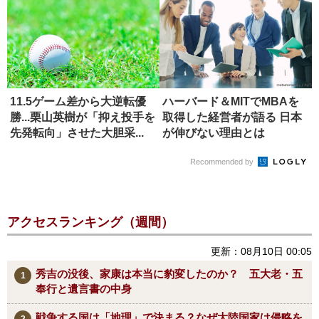
11.5ゲーム差から大逆転優
ハーバード＆MITでMBAを
勝...栗山英樹が「抑え投手を
取得した経営者が語る 日本
先発転向」させた大胆采...
が伸びない理由とは
Recommended by
アクセスランキング（週間）
更新：08月10日 00:05
秀吉の没後、家康は本当に豹変したのか？ 五大老・五
奉行と遺言書の中身
戦争する国は「地理」で決まる？なぜ大陸国家は侵略を