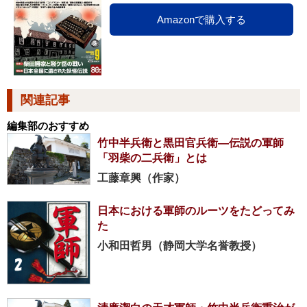
Amazonで購入する
関連記事
編集部のおすすめ
竹中半兵衛と黒田官兵衛―伝説の軍師
「羽柴の二兵衛」とは
工藤章興（作家）
日本における軍師のルーツをたどってみ
た
小和田哲男（静岡大学名誉教授）