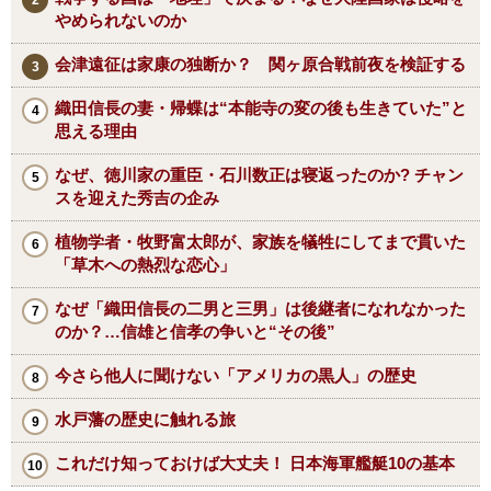
やめられないのか
会津遠征は家康の独断か？ 関ヶ原合戦前夜を検証する
織田信長の妻・帰蝶は“本能寺の変の後も生きていた”と
思える理由
なぜ、徳川家の重臣・石川数正は寝返ったのか? チャン
スを迎えた秀吉の企み
植物学者・牧野富太郎が、家族を犠牲にしてまで貫いた
「草木への熱烈な恋心」
なぜ「織田信長の二男と三男」は後継者になれなかった
のか？…信雄と信孝の争いと“その後”
今さら他人に聞けない「アメリカの黒人」の歴史
水戸藩の歴史に触れる旅
これだけ知っておけば大丈夫！ 日本海軍艦艇10の基本