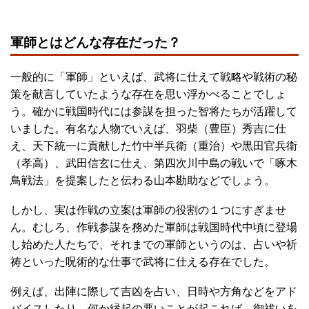
軍師とはどんな存在だった？
一般的に「軍師」といえば、武将に仕えて戦略や戦術の秘
策を献言していたような存在を思い浮かべることでしょ
う。確かに戦国時代には参謀を担った智将たちが活躍して
いました。有名な人物でいえば、羽柴（豊臣）秀吉に仕
え、天下統一に貢献した竹中半兵衛（重治）や黒田官兵衛
（孝高）、武田信玄に仕え、第四次川中島の戦いで「啄木
鳥戦法」を提案したと伝わる山本勘助などでしょう。
しかし、実は作戦の立案は軍師の役割の１つにすぎませ
ん。むしろ、作戦参謀を務めた軍師は戦国時代中頃に登場
し始めた人たちで、それまでの軍師というのは、占いや祈
祷といった呪術的な仕事で武将に仕える存在でした。
例えば、出陣に際して吉凶を占い、日時や方角などをアド
バイスしたり、何か縁起の悪いことが起これば、御祓いを