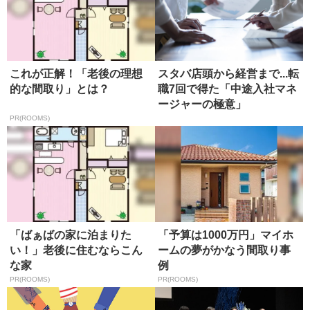
これが正解！「老後の理想
スタバ店頭から経営まで...転
的な間取り」とは？
職7回で得た「中途入社マネ
ージャーの極意」
PR(ROOMS)
「ばぁばの家に泊まりた
「予算は1000万円」マイホ
い！」老後に住むならこん
ームの夢がかなう間取り事
な家
例
PR(ROOMS)
PR(ROOMS)