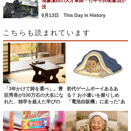
清廉潔白の天才軍師・竹中半兵衛重治が
没
6月13日 This Day in History
こちらも読まれています
「3年かけて師を選べ」。豊
初代ゲームボーイあるあ
臣秀長が100万石の大名にな
る？ お小遣いを握りしめ
れた、独学を超えた学びの
「電池自販機」に走った“あ
正...
の頃”の...