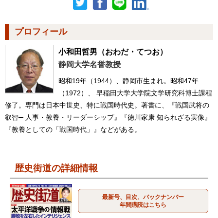
プロフィール
小和田哲男
（おわだ・てつお）
静岡大学名誉教授
昭和19年（1944）、静岡市生まれ。昭和47年
（1972）、 早稲田大学大学院文学研究科博士課程
修了。専門は日本中世史、特に戦国時代史。著書に、『戦国武将の
叡智─ 人事・教養・リーダーシップ』『徳川家康 知られざる実像』
『教養としての「戦国時代」』などがある。
歴史街道の詳細情報
最新号、目次、バックナンバー
年間購読はこちら