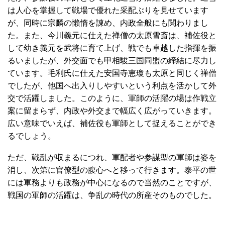
は人心を掌握して戦場で優れた采配ぶりを見せています
が、同時に宗麟の懶惰を諌め、内政全般にも関わりまし
た。また、今川義元に仕えた禅僧の太原雪斎は、補佐役と
して幼き義元を武将に育て上げ、戦でも卓越した指揮を振
るいましたが、外交面でも甲相駿三国同盟の締結に尽力し
ています。毛利氏に仕えた安国寺恵瓊も太原と同じく禅僧
でしたが、他国へ出入りしやすいという利点を活かして外
交で活躍しました。このように、軍師の活躍の場は作戦立
案に留まらず、内政や外交まで幅広く広がっていきます。
広い意味でいえば、補佐役も軍師として捉えることができ
るでしょう。
ただ、戦乱が収まるにつれ、軍配者や参謀型の軍師は姿を
消し、次第に官僚型の腹心へと移って行きます。泰平の世
には軍務よりも政務が中心になるので当然のことですが、
戦国の軍師の活躍は、争乱の時代の所産そのものでした。