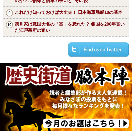
のか？…信雄と信孝の争いと“その後”
これだけ知っておけば大丈夫！ 日本海軍艦艇10の基本
徳川家は戦国大名の「富」を恐れた？ 鎖国を200年貫い
た江戸幕府の狙い