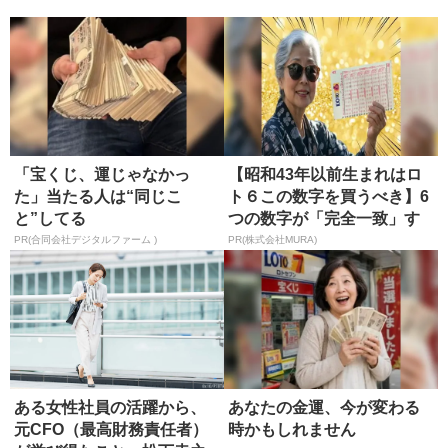
正...
師の選び方
「宝くじ、運じゃなかっ
【昭和43年以前生まれはロ
た」当たる人は“同じこ
ト６この数字を買うべき】6
と”してる
つの数字が「完全一致」す
る方...
PR(合同会社デジタルファーム )
PR(株式会社MURA)
ある女性社員の活躍から、
あなたの金運、今が変わる
元CFO（最高財務責任者）
時かもしれません