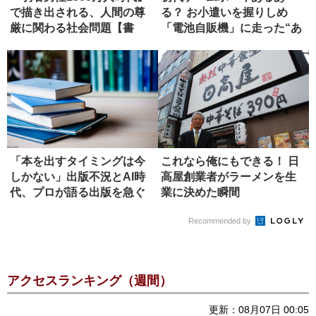
で描き出される、人間の尊
る？ お小遣いを握りしめ
厳に関わる社会問題【書
「電池自販機」に走った“あ
評】
の頃”の...
「本を出すタイミングは今
これなら俺にもできる！ 日
しかない」出版不況とAI時
高屋創業者がラーメンを生
代、プロが語る出版を急ぐ
業に決めた瞬間
べき理...
Recommended by
アクセスランキング（週間）
更新：08月07日 00:05