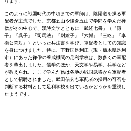
ります。
このように戦国時代の中頃までの軍師は、陰陽道を操る軍
配者が主流でした。京都五山や鎌倉五山で学問を学んだ禅
僧がその中心で、漢詩文学とともに「武経七書」（『孫
子』『呉子』『司馬法』『尉繚子』『六韜』『三略』『李
衛公問対』）といった兵法書を学び、軍配者としての知識
を身につけました。特に、下野国足利庄（現・栃木県足利
市）にあった禅僧の養成機関の足利学校は、数多くの軍配
者を輩出しました。儒学のほか、天文学や易学、兵学など
が教えられ、ここで学んだ僧は各地の戦国武将から軍配者
として招聘されました。武田信玄も軍配者の採用の可否を
判断する材料として足利学校を出ているかどうかを重視し
たようです。