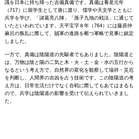
識を日本に持ち帰った吉備真備です。真備は養老元年
（717）に留学生として唐に渡り、儒学や天文学とともに
兵学を学び、「諸葛亮八陣」「孫子九地の戦法」に通じて
いたといわれています。天平宝字８年（764）には藤原仲
麻呂の叛乱に際して、賊軍の進路を断つ軍略で見事に鎮定
しました。
一方で、真備は陰陽道の先駆者でもありました。陰陽道と
は、万物は陰と陽の二気と木・火・土・金・水の五行から
なるという考え方で、自然界の変化を観察して瑞祥・災厄
を判断し、人間界の吉凶を占う技術です。この陰陽道の考
え方は、日常生活だけでなく合戦に際してもあてはまるも
ので、兵学は陰陽道の影響を受けて伝えられていきまし
た。