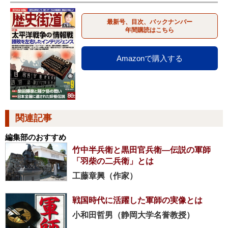
最新号、目次、バックナンバー
年間購読はこちら
Amazonで購入する
関連記事
編集部のおすすめ
竹中半兵衛と黒田官兵衛―伝説の軍師
「羽柴の二兵衛」とは
工藤章興（作家）
戦国時代に活躍した軍師の実像とは
小和田哲男（静岡大学名誉教授）