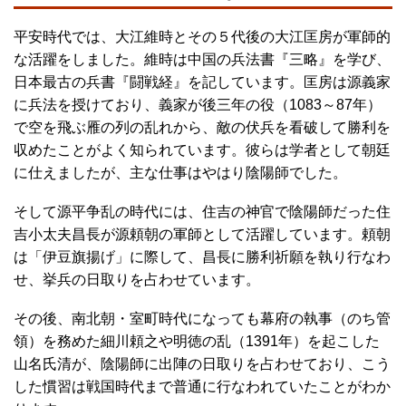
平安時代では、大江維時とその５代後の大江匡房が軍師的
な活躍をしました。維時は中国の兵法書『三略』を学び、
日本最古の兵書『闘戦経』を記しています。匡房は源義家
に兵法を授けており、義家が後三年の役（1083～87年）
で空を飛ぶ雁の列の乱れから、敵の伏兵を看破して勝利を
収めたことがよく知られています。彼らは学者として朝廷
に仕えましたが、主な仕事はやはり陰陽師でした。
そして源平争乱の時代には、住吉の神官で陰陽師だった住
吉小太夫昌長が源頼朝の軍師として活躍しています。頼朝
は「伊豆旗揚げ」に際して、昌長に勝利祈願を執り行なわ
せ、挙兵の日取りを占わせています。
その後、南北朝・室町時代になっても幕府の執事（のち管
領）を務めた細川頼之や明徳の乱（1391年）を起こした
山名氏清が、陰陽師に出陣の日取りを占わせており、こう
した慣習は戦国時代まで普通に行なわれていたことがわか