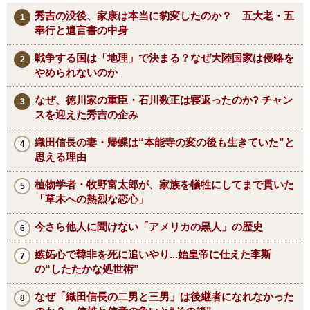
秀吉の没後、家康は本当に豹変したのか？ 五大老・五
奉行と遺言書の中身
戦争する国は「地理」で決まる？なぜ大陸国家は侵略を
やめられないのか
なぜ、徳川家の重臣・石川数正は寝返ったのか? チャン
スを迎えた秀吉の企み
織田信長の妻・帰蝶は“本能寺の変の後も生きていた”と
思える理由
植物学者・牧野富太郎が、家族を犠牲にしてまで貫いた
「草木への熱烈な恋心」
今さら他人に聞けない「アメリカの黒人」の歴史
嫉妬心で韓非を死に追いやり...始皇帝に仕えた李斯
の“したたかな処世術”
なぜ「織田信長の二男と三男」は後継者になれなかった