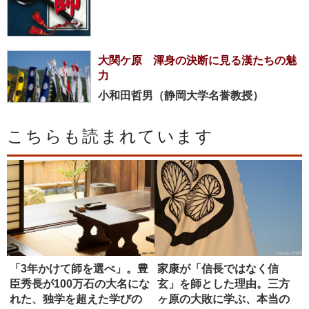
大関ケ原 渾身の決断に見る漢たちの魅
力
小和田哲男（静岡大学名誉教授）
こちらも読まれています
「3年かけて師を選べ」。豊
家康が「信長ではなく信
臣秀長が100万石の大名にな
玄」を師とした理由。三方
れた、独学を超えた学びの
ヶ原の大敗に学ぶ、本当の