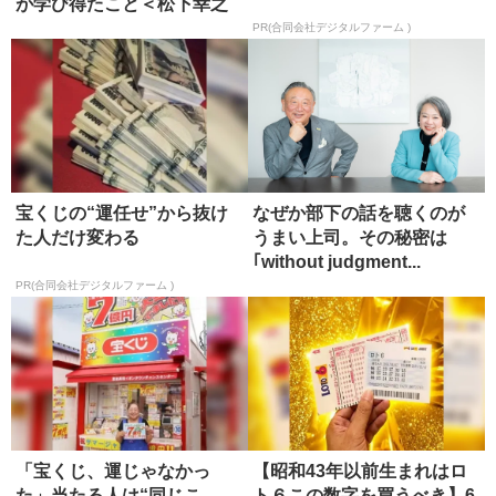
が学び得たこと＜松下幸之
助創業...
PR(合同会社デジタルファーム )
宝くじの“運任せ”から抜け
なぜか部下の話を聴くのが
た人だけ変わる
うまい上司。その秘密は
｢without judgment...
PR(合同会社デジタルファーム )
「宝くじ、運じゃなかっ
【昭和43年以前生まれはロ
た」当たる人は“同じこ
ト６この数字を買うべき】6