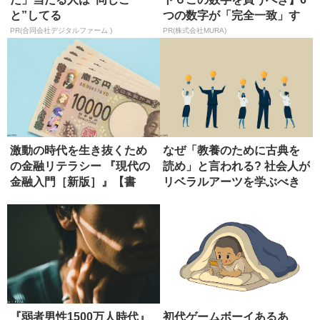
と”してる
つの数字が「完全一致」す
る方...
PR(合同会社デジタルファーム )
PR(株式会社MURA)
激動の時代を生き抜くため
なぜ「教養のために古典を
の金融リテラシー 『現代の
読め」と言われる? 社会人が
金融入門［新版］』【書
リベラルアーツを学ぶべき
評】
理由
『弱者男性1500万人時代』
初代ゲームボーイあるあ