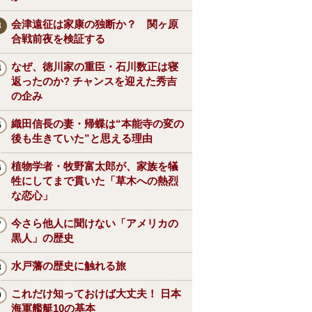
会津遠征は家康の独断か？ 関ヶ原
合戦前夜を検証する
なぜ、徳川家の重臣・石川数正は寝
返ったのか? チャンスを迎えた秀吉
の企み
織田信長の妻・帰蝶は“本能寺の変の
後も生きていた”と思える理由
植物学者・牧野富太郎が、家族を犠
牲にしてまで貫いた「草木への熱烈
な恋心」
今さら他人に聞けない「アメリカの
黒人」の歴史
水戸藩の歴史に触れる旅
これだけ知っておけば大丈夫！ 日本
海軍艦艇10の基本