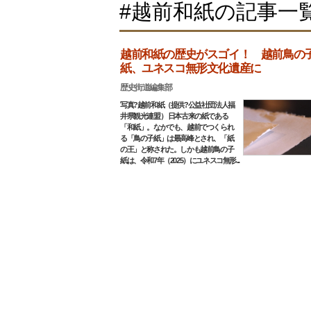
#越前和紙の記事一
越前和紙の歴史がスゴイ！ 越前鳥の
紙、ユネスコ無形文化遺産に
歴史街道編集部
写真?越前和紙（提供?公益社団法人福
井県観光連盟） 日本古来の紙である
「和紙」。なかでも、越前でつくられ
る「鳥の子紙」は最高峰とされ、「紙
の王」と称された。しかも越前鳥の子
紙は、令和7年（2025）にユネスコ無形...