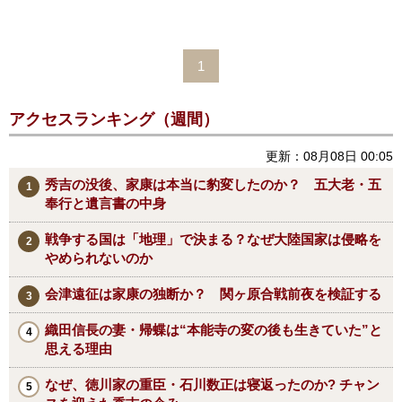
1
アクセスランキング（週間）
更新：08月08日 00:05
秀吉の没後、家康は本当に豹変したのか？ 五大老・五
奉行と遺言書の中身
戦争する国は「地理」で決まる？なぜ大陸国家は侵略を
やめられないのか
会津遠征は家康の独断か？ 関ヶ原合戦前夜を検証する
織田信長の妻・帰蝶は“本能寺の変の後も生きていた”と
思える理由
なぜ、徳川家の重臣・石川数正は寝返ったのか? チャン