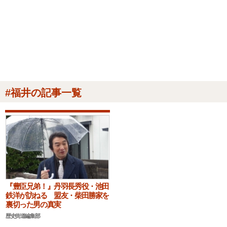
#福井の記事一覧
『豊臣兄弟！』丹羽長秀役・池田
鉄洋が訪ねる 盟友・柴田勝家を
裏切った男の真実
歴史街道編集部