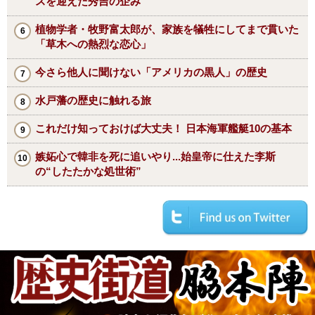
スを迎えた秀吉の企み
植物学者・牧野富太郎が、家族を犠牲にしてまで貫いた
「草木への熱烈な恋心」
今さら他人に聞けない「アメリカの黒人」の歴史
水戸藩の歴史に触れる旅
これだけ知っておけば大丈夫！ 日本海軍艦艇10の基本
嫉妬心で韓非を死に追いやり...始皇帝に仕えた李斯
の“したたかな処世術”