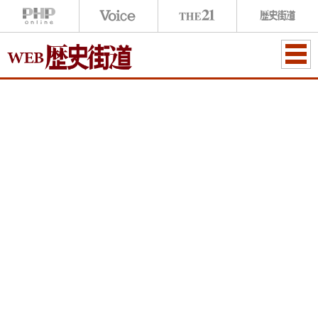
ME
NU