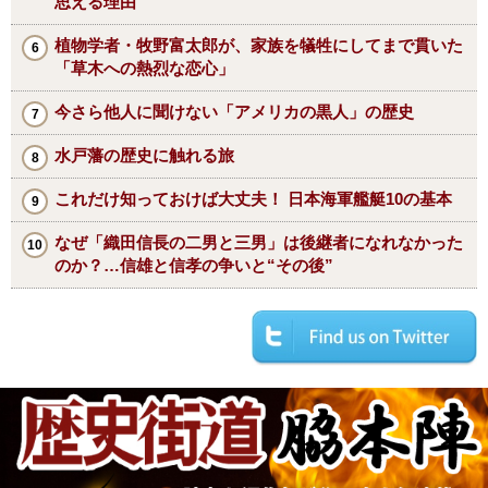
思える理由
植物学者・牧野富太郎が、家族を犠牲にしてまで貫いた
「草木への熱烈な恋心」
今さら他人に聞けない「アメリカの黒人」の歴史
水戸藩の歴史に触れる旅
これだけ知っておけば大丈夫！ 日本海軍艦艇10の基本
なぜ「織田信長の二男と三男」は後継者になれなかった
のか？…信雄と信孝の争いと“その後”