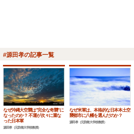
#源田孝の記事一覧
なぜ沖縄大空襲は"完全な奇襲"に
なぜ米軍は、本格的な日本本土空
なったのか？ 不運が次々に重な
襲都市に八幡を選んだのか？
った日本軍
源田孝（元防衛大学校教授）
源田孝（元防衛大学校教授）