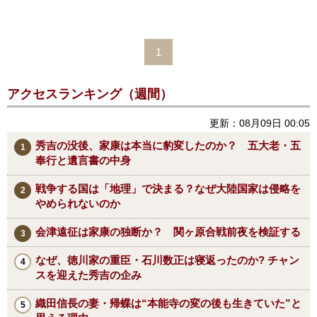
1
アクセスランキング（週間）
更新：08月09日 00:05
秀吉の没後、家康は本当に豹変したのか？ 五大老・五
奉行と遺言書の中身
戦争する国は「地理」で決まる？なぜ大陸国家は侵略を
やめられないのか
会津遠征は家康の独断か？ 関ヶ原合戦前夜を検証する
なぜ、徳川家の重臣・石川数正は寝返ったのか? チャン
スを迎えた秀吉の企み
織田信長の妻・帰蝶は“本能寺の変の後も生きていた”と