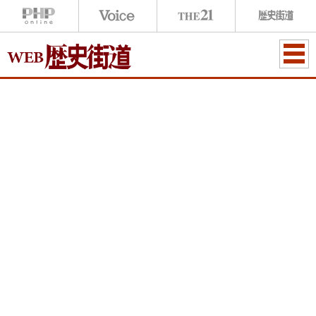
ME
NU