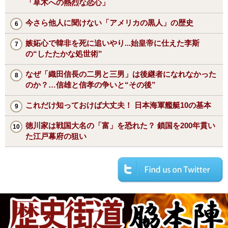
「草木への熱烈な恋心」
今さら他人に聞けない「アメリカの黒人」の歴史
嫉妬心で韓非を死に追いやり...始皇帝に仕えた李斯
の“したたかな処世術”
なぜ「織田信長の二男と三男」は後継者になれなかった
のか？…信雄と信孝の争いと“その後”
これだけ知っておけば大丈夫！ 日本海軍艦艇10の基本
徳川家は戦国大名の「富」を恐れた？ 鎖国を200年貫い
た江戸幕府の狙い