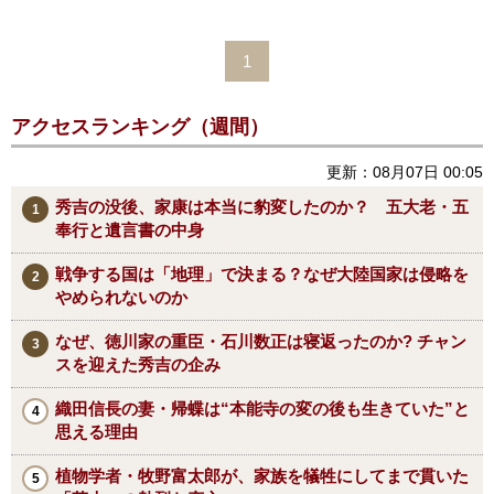
1
アクセスランキング（週間）
更新：08月07日 00:05
秀吉の没後、家康は本当に豹変したのか？ 五大老・五
奉行と遺言書の中身
戦争する国は「地理」で決まる？なぜ大陸国家は侵略を
やめられないのか
なぜ、徳川家の重臣・石川数正は寝返ったのか? チャン
スを迎えた秀吉の企み
織田信長の妻・帰蝶は“本能寺の変の後も生きていた”と
思える理由
植物学者・牧野富太郎が、家族を犠牲にしてまで貫いた