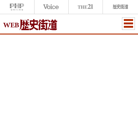
ME
NU