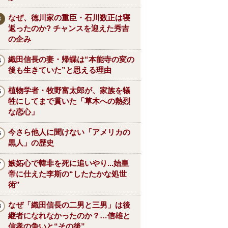
なぜ、徳川家の重臣・石川数正は寝
返ったのか? チャンスを迎えた秀吉
の企み
織田信長の妻・帰蝶は“本能寺の変の
後も生きていた”と思える理由
植物学者・牧野富太郎が、家族を犠
牲にしてまで貫いた「草木への熱烈
な恋心」
今さら他人に聞けない「アメリカの
黒人」の歴史
嫉妬心で韓非を死に追いやり...始皇
帝に仕えた李斯の“したたかな処世
術”
なぜ「織田信長の二男と三男」は後
継者になれなかったのか？…信雄と
信孝の争いと“その後”