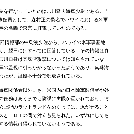
集を行なっていたのは吉川猛夫海軍少尉である。吉
領事館員として、森村正の偽名でハワイにおける米軍
事の名義で東京に打電していたのである。
令部情報部の中島湊少佐から、ハワイの米軍事基地
り、翌日にはすべてに回答している。その情報は真
吉川自身は真珠湾攻撃については知らされていな
軍の監視に引っかからなかったようであり、真珠湾
れたが、証拠不十分で釈放されている。
海軍関係者以外にも、米国内の日本陸軍関係者や外
の任務はあくまでも防諜に主眼が置かれており、情
め上記のラットランドをめぐっては、泳がせること
スとＦＢＩの間で対立も見られた。いずれにしても
する情報は得られていないようである。