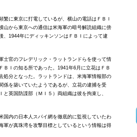
頻繁に東京に打電しているが、横山の電話はＦＢＩ
横山から東京への通信は米海軍の暗号解読組織に傍
、1944年にディッキンソンはＦＢＩによって逮
軍士官のフレデリック・ラットランドらを使って情
ＢＩの知る所であった。1941年6月に立花はＦＢ
去処分となった。ラットランドは、米海軍情報部の
関係を築いていたようであるが、立花の逮捕を受
Ｉと英国防諜部（ＭＩ５）両組織は彼を拘束し、
米国内の日本人スパイ網を徹底的に監視していたわ
海軍が真珠湾を攻撃目標としているという情報は得