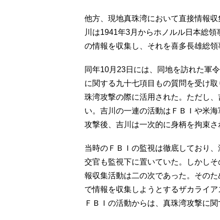
他方、現地真珠湾において直接情報収
川は1941年3月からホノルル日本総
の情報を収集し、それを喜多長雄総領
同年10月23日には、同地を訪れた軍
に関する九十七項目もの質問を受け取
珠湾攻撃の際に活用された。ただし、
い。吉川の一連の活動はＦＢＩや米海
攻撃後、吉川は一次的に身柄を拘束さ
当時のＦＢＩの監視は徹底しており、
交官も監視下に置いていた。しかしそ
報収集活動は二の次であった。そのた
で情報を収集しようとするザカライア
ＦＢＩの活動からは、真珠湾攻撃に関