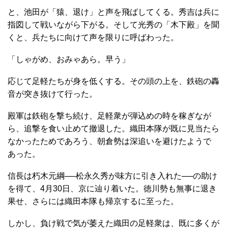
と、池田が「猿、退け」と声を飛ばしてくる。秀吉は兵に
指図して戦いながら下がる。そして光秀の「木下殿」を聞
くと、兵たちに向けて声を限りに呼ばわった。
「しゃがめ、おみゃあら。早う」
応じて足軽たちが身を低くする。その頭の上を、鉄砲の轟
音が突き抜けて行った。
殿軍は鉄砲を撃ち続け、足軽衆が弾込めの時を稼ぎなが
ら、追撃を食い止めて撤退した。織田本隊が既に見当たら
なかったためであろう、朝倉勢は深追いを避けたようで
あった。
信長は朽木元綱──松永久秀が味方に引き入れた──の助け
を得て、4月30日、京に辿り着いた。徳川勢も無事に退き
果せ、さらには織田本隊も帰京するに至った。
しかし、負け戦で気が萎えた織田の足軽衆は、既に多くが