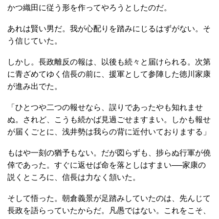
かつ織田に従う形を作ってやろうとしたのだ。
あれは賢い男だ。我が心配りを踏みにじるはずがない。そ
う信じていた。
しかし。長政離反の報は、以後も続々と届けられる。次第
に青ざめてゆく信長の前に、援軍として参陣した徳川家康
が進み出でた。
「ひとつや二つの報せなら、誤りであったやも知れませ
ぬ。されど、こうも続かば見過ごせますまい。しかも報せ
が届くごとに、浅井勢は我らの背に近付いておりまする」
もはや一刻の猶予もない。だが図らずも、捗らぬ行軍が僥
倖であった。すぐに返せば命を落としはすまい──家康の
説くところに、信長は力なく頷いた。
そして悟った。朝倉義景が足踏みしていたのは、先んじて
長政を語らっていたからだ。凡愚ではない。これをこそ、