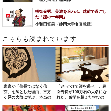
明智光秀、美濃を追われ、越前で過ごし
た「謎の十年間」
小和田哲男（静岡大学名誉教授）
こちらも読まれています
家康が「信長ではなく信
「3年かけて師を選べ」。豊
玄」を師とした理由。三方
臣秀長が100万石の大名にな
ヶ原の大敗に学ぶ、本当の
れた、独学を超えた学びの
師の選び方
正...