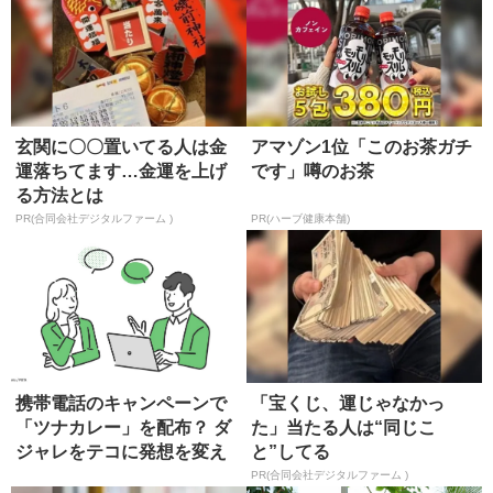
玄関に〇〇置いてる人は金
アマゾン1位「このお茶ガチ
運落ちてます…金運を上げ
です」噂のお茶
る方法とは
PR(合同会社デジタルファーム )
PR(ハーブ健康本舗)
携帯電話のキャンペーンで
「宝くじ、運じゃなかっ
「ツナカレー」を配布？ ダ
た」当たる人は“同じこ
ジャレをテコに発想を変え
と”してる
る
PR(合同会社デジタルファーム )