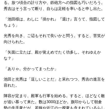
る。放つ頃合の計り方や、鉄砲方への指図も巧いだろう。
秀吉はそう言って断り、自らは足軽を率いると申し出た。
「池田様は、わしに『掛かれ』『退け』言うて、指図して
ちょう」
光秀を向き、ご辺もそれで良いかと問う。すると、苦笑が
向けられた。
「矢面に立たば、殿が覚えめでたく功多し。それゆえか
な？」
「ありゃ。分かってまったか」
池田と光秀は「逞しいことだ」と呆れつつ、秀吉の進言を
容れた。
陣容が定まり、殿軍も行軍を始める。すると、ほどなく敵
が追い慕って来た。数は3000ほどか。旗印からして朝倉
勢の先手衆だが、若狭や近江の一揆衆も含まれているらし