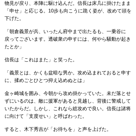
物見が戻り、本陣に駆け込んだ。信長は床几に掛けたまま
「申せ」と応じる。10歩も向こうに跪く姿が、改めて頭を
下げた。
「朝倉義景が兵、いったん府中まで出たるも、一乗谷に
戻ってございます。透破衆の申すには、何やら騒動が起き
たとか」
信長は「これはまた」と笑った。
「義景とは、かくも盆暗な男か。攻め込まれておると申す
に、揉めごとひとつ抑え込めぬとは」
金ヶ崎城を囲み、今朝から攻め掛かっていた。未だ落とせ
ずにいるのは、敵に援軍があると見越し、背後に警戒して
いたからだ。しかし、これなら総攻めで良い。信長は諸将
に向けて「支度せい」と呼ばわった。
すると、木下秀吉が「お待ちを」と声を上げた。