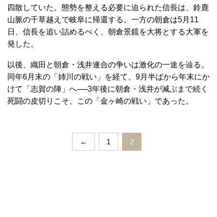
四散していた。態勢を整える必要に迫られた信長は、鈴鹿
山脈の千草越えで岐阜に帰還する。一方の朝倉は5月11
日、信長を追い詰めるべく、朝倉景鏡を大将とする大軍を
発した。
以後、織田と朝倉・浅井連合の争いは激化の一途を辿る。
同年6月末の「姉川の戦い」を経て、9月半ばから年末にか
けて「志賀の陣」へ──3年後に朝倉・浅井が滅ぶまで続く
死闘の皮切りこそ、この「金ヶ崎の戦い」であった。
←
1
2