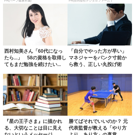
PR(ハーブ健康本舗)
PR(合同会社デジタルファーム )
西村知美さん「60代になっ
「自分でやった方が早い」
たら...」 58の資格を取得し
マネジャーをパンク寸前か
てもまだ勉強を続けたい...
ら救う、正しい丸投げ術
『星の王子さま』に描かれ
勝てばそれでいいのか？ 元
る、大切なことは目に見え
代表監督が教える「やり方
ないというメッセージ
より、あり方」の真意