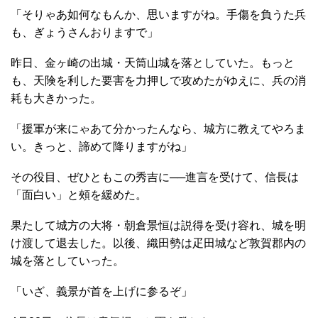
「そりゃあ如何なもんか、思いますがね。手傷を負うた兵
も、ぎょうさんおりますで」
昨日、金ヶ崎の出城・天筒山城を落としていた。もっと
も、天険を利した要害を力押しで攻めたがゆえに、兵の消
耗も大きかった。
「援軍が来にゃあて分かったんなら、城方に教えてやろま
い。きっと、諦めて降りますがね」
その役目、ぜひともこの秀吉に──進言を受けて、信長は
「面白い」と頰を緩めた。
果たして城方の大将・朝倉景恒は説得を受け容れ、城を明
け渡して退去した。以後、織田勢は疋田城など敦賀郡内の
城を落としていった。
「いざ、義景が首を上げに参るぞ」