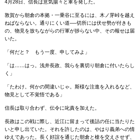
4月28日、信長は意気揚々と軍を発した。
敦賀から朝倉の本拠・一乗谷に至るには、木ノ芽峠を越え
ねばならない。通りにくい道──切所には伏せ勢が付きも
の、物見を放ちながらの行軍が捗らない中、その報せは届
いた。
「何だと？ もう一度、申してみよ」
「は……はっ。浅井長政、我らを裏切り朝倉に付いたらし
く」
「たわけ。何かの間違いじゃ。斯様な注進を入れるなど、
物見として不覚悟である」
信長は取り合わず、伝令に叱責を加えた。
長政はこの戦に際し、近江に留まって後詰の任に当たりた
いと申し出ていた。それを許したのは、やはり義弟への情
ゆえであった。長く好誼を通じた朝倉と槍を交えさせず、