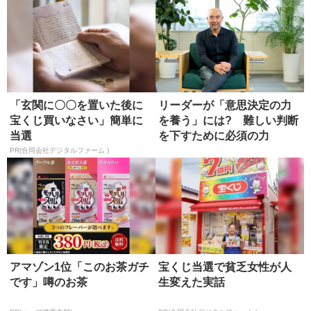
「玄関に〇〇を置いた後に
リーダーが「意思決定の力
宝くじ買いなさい」簡単に
を養う」には? 難しい判断
当選
を下すために必須の力
PR(合同会社デジタルファーム )
アマゾン1位「このお茶ガチ
宝くじ当選で貧乏女性が人
です」噂のお茶
生変えた実話