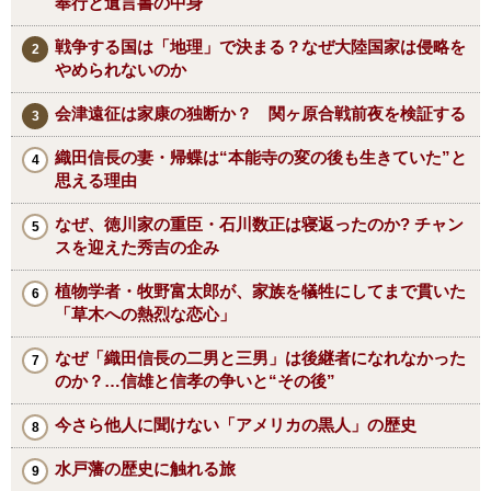
奉行と遺言書の中身
戦争する国は「地理」で決まる？なぜ大陸国家は侵略を
やめられないのか
会津遠征は家康の独断か？ 関ヶ原合戦前夜を検証する
織田信長の妻・帰蝶は“本能寺の変の後も生きていた”と
思える理由
なぜ、徳川家の重臣・石川数正は寝返ったのか? チャン
スを迎えた秀吉の企み
植物学者・牧野富太郎が、家族を犠牲にしてまで貫いた
「草木への熱烈な恋心」
なぜ「織田信長の二男と三男」は後継者になれなかった
のか？…信雄と信孝の争いと“その後”
今さら他人に聞けない「アメリカの黒人」の歴史
水戸藩の歴史に触れる旅