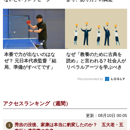
本番で力が出ないのはな
なぜ「教養のために古典を
ぜ？ 元日本代表監督「結
読め」と言われる? 社会人が
局、準備がすべてです」
リベラルアーツを学ぶべき
理由
Recommended by
アクセスランキング（週間）
更新：08月10日 00:05
秀吉の没後、家康は本当に豹変したのか？ 五大老・五