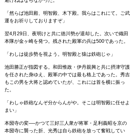
避けねばならなかった。
「然らば池田殿、明智殿、木下殿。我らはこれにて。ご武
運をお祈りしておりますぞ」
翌4月29日、夜明けと共に徳川勢が退却した。次いで織田
本隊が金ヶ崎を発つ。残された殿軍の兵は500であった。
「わしは徒歩勢を視よう。明智殿と猿は鉄砲じゃ」
池田勝正が指図する。和田惟政・伊丹親興と共に摂津守護
を任された身ゆえ、殿軍の中では最も格上であった。秀吉
もこの男を大将と認めていたが、これには首を横に振っ
た。
「わしゃ鉄砲なんぞ分からんがや。そこは明智殿に任せよ
まい」
本圀寺の変──かつて三好三人衆が将軍・足利義昭を京の
本圀寺に襲った折、光秀は自ら鉄砲を放って奮戦してい