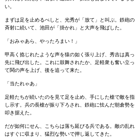
い。
まずは足を止めるべしと、光秀が「放て」と叫ぶ。鉄砲の
斉射に続いて、池田が「掛かれ」と大声を飛ばした。
「おみゃあら、やったろまい！」
甲高く捻じれたような声を猿の如く張り上げ、秀吉は真っ
先に飛び出した。これに鼓舞されたか、足軽衆も奮い立っ
て鬨の声を上げ、後を追って来た。
「当たれゃあ」
足軽たちが続いたのを見て足を止め、手にした槍で敵を指
し示す。兵の長槍が振り下ろされ、鉄砲に怯んだ朝倉勢を
叩き据えた。
だが如何にせん、こちらは落ち延びる兵である。敵の乱れ
はすぐに収まり、猛烈な勢いで押し返してきた。