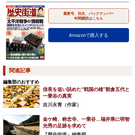
最新号、目次、バックナンバー
年間購読はこちら
Amazonで購入する
関連記事
編集部のおすすめ
信長を追い詰めた“戦国の雄”朝倉五代と
一乗谷の真実
吉川永青（作家）
金ケ崎、称念寺、一乗谷…福井県に明智
光秀の足跡を求めて
『歴史街道』編集部