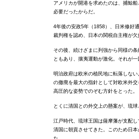
アメリカが開港を求めたのは、捕鯨船
必要だったからだ。
4年後の安政5年（1858）、日米修
裁判権を認め、日本の関税自主権が欠
その後、続けざまに列強から同様の条
ともあり、攘夷運動が激化。それが一
明治政府は欧米の植民地に転落しない
の撤廃を最大の指針として対欧米外交
高圧的な姿勢でのぞむ方針をとった。
とくに清国との外交上の懸案が、琉球
江戸時代、琉球王国は薩摩藩が支配し
清国に朝貢させてきた。このため日本
た。