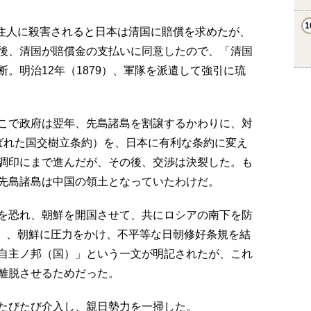
の住人に殺害されると日本は清国に賠償を求めたが、
後、清国が賠償金の支払いに同意したので、「清国
。明治12年（1879）、軍隊を派遣して強引に琉
こで政府は翌年、先島諸島を割譲するかわりに、対
ばれた国交樹立条約）を、日本に有利な条約に変え
調印にまで進んだが、その後、交渉は決裂した。も
先島諸島は中国の領土となっていたわけだ。
を恐れ、朝鮮を開国させて、共にロシアの南下を防
6）、朝鮮に圧力をかけ、不平等な日朝修好条規を結
自主ノ邦（国）」という一文が明記されたが、これ
離脱させるためだった。
たびたび介入し、親日勢力を一掃した。