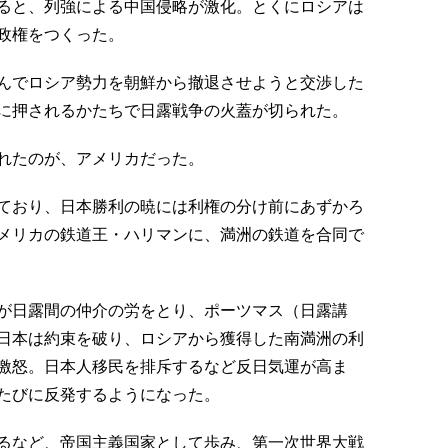
ると、列強による中国侵略が激化。とくにロシアは
政権をつくった。
んでロシア勢力を朝鮮から撤退させようと交渉した
に押されるかたちで日露戦争の火蓋が切られた。
れたのが、アメリカだった。
ており、日本勝利の暁には利権の分け前にあずかろ
メリカの鉄道王・ハリマンに、満洲の鉄道を合同で
が日露間の仲介の労をとり、ポーツマス（日露講
日本は約束を破り、ロシアから獲得した南満洲の利
激怒。日本人移民を排斥するなど反日気運が高ま
たびに反発するようになった。
るなど、帝国主義国家として歩み、第一次世界大戦