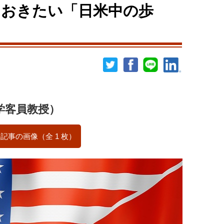
ておきたい「日米中の歩
学客員教授）
記事の画像（全 1 枚）