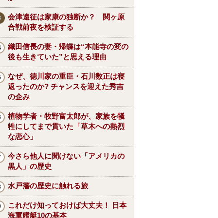
会津遠征は家康の独断か？ 関ヶ原
合戦前夜を検証する
織田信長の妻・帰蝶は“本能寺の変の
後も生きていた”と思える理由
なぜ、徳川家の重臣・石川数正は寝
返ったのか? チャンスを迎えた秀吉
の企み
植物学者・牧野富太郎が、家族を犠
牲にしてまで貫いた「草木への熱烈
な恋心」
今さら他人に聞けない「アメリカの
黒人」の歴史
水戸藩の歴史に触れる旅
これだけ知っておけば大丈夫！ 日本
海軍艦艇10の基本