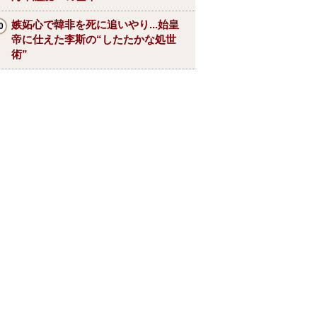
嫉妬心で韓非を死に追いやり...始皇
帝に仕えた李斯の“したたかな処世
術”