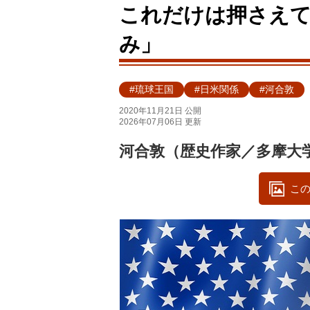
これだけは押さえ
み」
#琉球王国
#日米関係
#河合敦
2020年11月21日 公開
2026年07月06日 更新
河合敦（歴史作家／多摩大
この