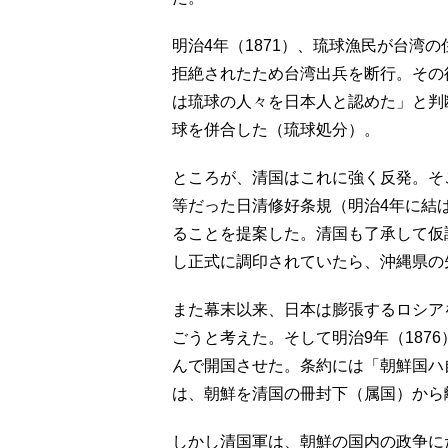
明治4年（1871）、琉球漁民が台湾
拒絶されたため台湾出兵を断行。その
は琉球の人々を日本人と認めた」と判断
球を併合した（琉球処分）。
ところが、清国はこれに強く反発。そ
等だった日清修好条規（明治4年に結
ることを提案した。清国も了承して仮
し正式に調印されていたら、沖縄県の
また幕末以来、日本は膨張するロシア
ごうと考えた。そして明治9年（187
んで開国させた。条約には「朝鮮国ハ
は、朝鮮を清国の冊封下（属国）から
しかし清国軍は、朝鮮の国内の政争に