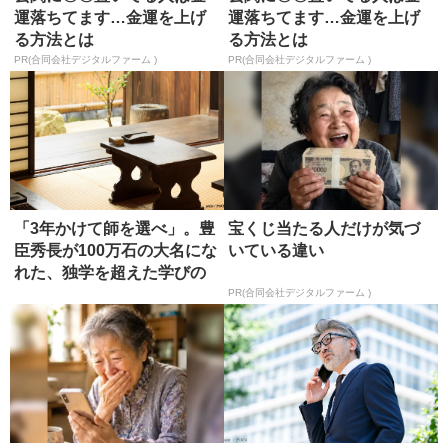
運落ちてます…金運を上げ
運落ちてます…金運を上げ
る方法とは
る方法とは
PR(合同会社デジタルファーム )
PR(合同会社デジタルファーム )
「3年かけて師を選べ」。豊
宝くじ当たる人だけが気づ
臣秀長が100万石の大名にな
いている違い
れた、独学を超えた学びの
正...
PR(合同会社デジタルファーム )