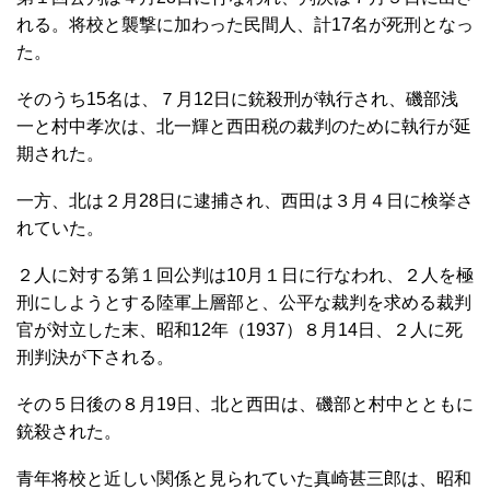
れる。将校と襲撃に加わった民間人、計17名が死刑となっ
た。
そのうち15名は、７月12日に銃殺刑が執行され、磯部浅
一と村中孝次は、北一輝と西田税の裁判のために執行が延
期された。
一方、北は２月28日に逮捕され、西田は３月４日に検挙さ
れていた。
２人に対する第１回公判は10月１日に行なわれ、２人を極
刑にしようとする陸軍上層部と、公平な裁判を求める裁判
官が対立した末、昭和12年（1937）８月14日、２人に死
刑判決が下される。
その５日後の８月19日、北と西田は、磯部と村中とともに
銃殺された。
青年将校と近しい関係と見られていた真崎甚三郎は、昭和