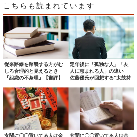
こちらも読まれています
従来路線を踏襲する方がむ
定年後に「孤独な人」「友
しろ合理的と見えるとき
人に恵まれる人」の違い
『組織の不条理』【書評】
佐藤優氏が回想する”太鼓持
ち官僚...
玄関に〇〇置いてる人は金
玄関に〇〇置いてる人は金