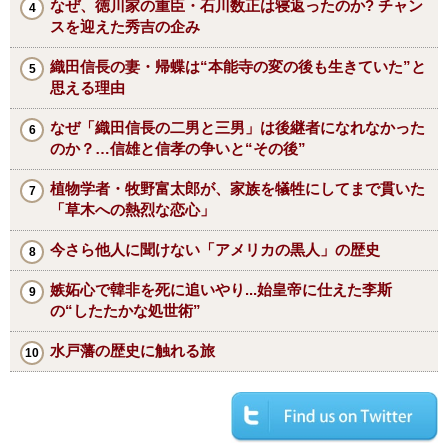
なぜ、徳川家の重臣・石川数正は寝返ったのか? チャン
スを迎えた秀吉の企み
織田信長の妻・帰蝶は“本能寺の変の後も生きていた”と
思える理由
なぜ「織田信長の二男と三男」は後継者になれなかった
のか？…信雄と信孝の争いと“その後”
植物学者・牧野富太郎が、家族を犠牲にしてまで貫いた
「草木への熱烈な恋心」
今さら他人に聞けない「アメリカの黒人」の歴史
嫉妬心で韓非を死に追いやり...始皇帝に仕えた李斯
の“したたかな処世術”
水戸藩の歴史に触れる旅