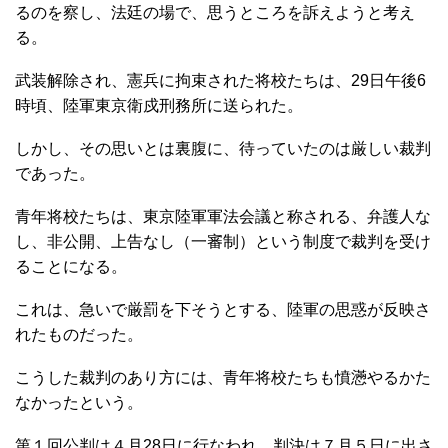
るのを察し、法廷の場で、思うところを訴えようと考え
る。
武装解除され、憲兵に拘束された将校たちは、29日午後6
時頃、陸軍東京衛戍刑務所に送られた。
しかし、その思いとは裏腹に、待っていたのは厳しい裁判
であった。
青年将校たちは、東京陸軍軍法会議と称される、弁護人な
し、非公開、上告なし（一審制）という制度で裁判を受け
ることになる。
これは、急いで厳罰を下そうとする、陸軍の思惑が反映さ
れたものだった。
こうした裁判のあり方には、青年将校たちも憤懣やるかた
なかったという。
第１回公判は４月28日に行なわれ、判決は７月５日に出さ