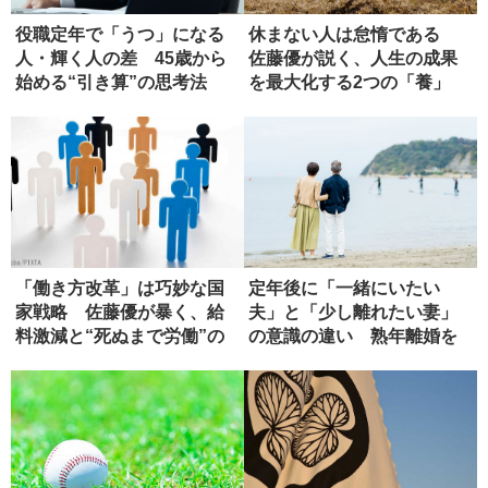
役職定年で「うつ」になる
休まない人は怠惰である
人・輝く人の差 45歳から
佐藤優が説く、人生の成果
始める“引き算”の思考法
を最大化する2つの「養」
「働き方改革」は巧妙な国
定年後に「一緒にいたい
家戦略 佐藤優が暴く、給
夫」と「少し離れたい妻」
料激減と“死ぬまで労働”の
の意識の違い 熟年離婚を
真実
防ぐための...