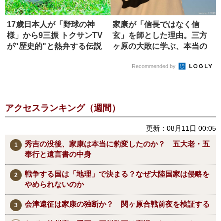
17歳日本人が「野球の神
家康が「信長ではなく信
様」から9三振 トクサンTV
玄」を師とした理由。三方
が"歴史的"と熱弁する伝説
ヶ原の大敗に学ぶ、本当の
の...
師の選び方
Recommended by
アクセスランキング（週間）
更新：08月11日 00:05
秀吉の没後、家康は本当に豹変したのか？ 五大老・五
奉行と遺言書の中身
戦争する国は「地理」で決まる？なぜ大陸国家は侵略を
やめられないのか
会津遠征は家康の独断か？ 関ヶ原合戦前夜を検証する