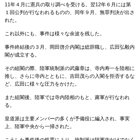
11年４月に憲兵の取り調べを受ける。翌12年６月には第
１回公判が行なわれるものの、同年９月、無罪判決が出さ
れた。
これ以外にも、事件は様々な余波を残した。
事件終結後の３月、岡田啓介内閣は総辞職し、広田弘毅内
閣が成立する。
その組閣の際、陸軍統制派の武藤章は、寺内寿一を陸相に
推し、さらに寺内とともに、吉田茂らの入閣を拒否するな
ど、広田に様々な圧力をかけた。
また組閣後、陸軍では寺内陸相のもと、粛軍が行なわれ
る。
皇道派は主要メンバーの多くが予備役に編入され、事実
上、陸軍中央から一掃された。
こうした事件後の処置により、統制派は陸軍内だけでなく