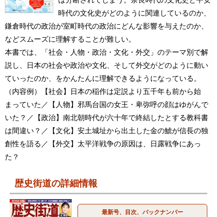
時代の文化史がどのように関連しているのか、
鎌倉時代の政治が室町時代の政治にどんな影響を与えたのか、
などスムーズに理解することが難しい。
本書では、「社会・人物・政治・文化・外交」のテーマ別で解
説し、日本の社会や政治や文化、そして外交がどのように動い
ていったのか、をかんたんに理解できるようになっている。
（内容例）【社会】日本の稲作は定説より五千年も前から始
まっていた／【人物】邪馬台国の女王・卑弥呼の顔はゆがんで
いた？／【政治】南北朝時代が六十年で終結したとする教科書
は間違い？／【文化】安土城址から出土した金の鯱が信長の独
創性を語る／【外交】太平洋戦争の原因は、日露戦争にあっ
た？
歴史街道の詳細情報
最新号、目次、バックナンバー