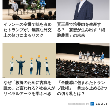
イランへの空爆で味を占め
冥王星で培養肉を生産す
たトランプが、無謀な外交
る？ 妄想が生み出す「細
上の賭けに出るリスク
胞農業」の未来
なぜ「教養のために古典を
「全能感に包まれたトラン
読め」と言われる? 社会人が
プ政権」 暴走を止める2つ
リベラルアーツを学ぶべき
の切り札とは？
理由
Recommended by