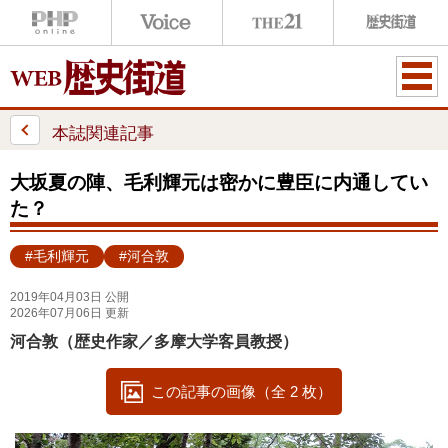
ME
NU
本誌関連記事
大坂夏の陣、毛利輝元は密かに豊臣に内通してい
た？
#毛利輝元
#河合敦
2019年04月03日 公開
2026年07月06日 更新
河合敦（歴史作家／多摩大学客員教授）
この記事の画像（全 2 枚）