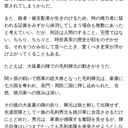
変されてしまうからだ。
また、敗者・被支配者が生きのびるため、時の権力者に疑
われる証拠をみずから抹消してしまう場合も無数にあった
と考えていい。だが、所詮は人間のすること。完璧ではな
い。ちらり、ちらりと、時折真実の歴史が顔をのぞかせ
る。それをつかみ出して並べたとき、驚くべき史実が浮か
び上がってくることもある。
たとえば、大坂夏の陣での毛利輝元の動きがそうだ。
関ヶ原の戦いで西軍の総大将となった毛利輝元は、家康に
七カ国を奪われ、長門・周防二国に押し込められた。当
然、徳川家への恨みは深い。
その後の大坂夏の陣の折り、輝元は病と称して出陣せず、
先遣部隊として一族の毛利秀元を徳川軍に合流させるだけ
にとどめた。秀元は、家康が感嘆する奮闘を見せるが、輝
元自身はいつまでたっても毛利本隊を進発させようとしな