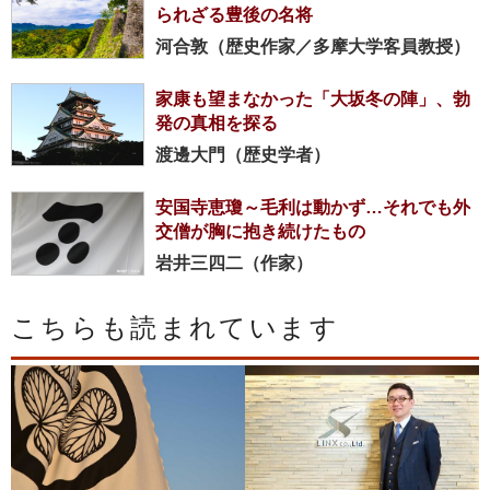
られざる豊後の名将
河合敦（歴史作家／多摩大学客員教授）
家康も望まなかった「大坂冬の陣」、勃
発の真相を探る
渡邊大門（歴史学者）
安国寺恵瓊～毛利は動かず…それでも外
交僧が胸に抱き続けたもの
岩井三四二（作家）
こちらも読まれています