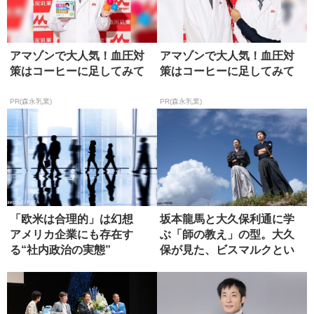
アマゾンで大人気！血圧対
アマゾンで大人気！血圧対
策はコーヒーに足してみて
策はコーヒーに足してみて
PR(森永乳業)
PR(森永乳業)
「欧米は合理的」は幻想
坂本龍馬と大久保利通に学
アメリカ企業にも存在す
ぶ「師の教え」の型。大久
る“社内政治の実態”
保が見た、ビスマルクとい
う究極の...