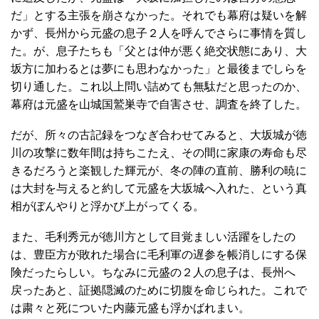
だ」とする主張を崩さなかった。それでも幕府は疑いを解
かず、長州から元盛の息子２人を呼んでさらに事情を質し
た。が、息子たちも「父とは仲が悪く絶交状態にあり、大
坂方に加わるとは夢にも思わなかった」と最後までしらを
切り通した。これ以上問い詰めても無駄だと思ったのか、
幕府は元盛を山城国鷲巣寺で自害させ、調査を終了した。
だが、所々の古記録をつなぎ合わせてみると、大坂城が徳
川の攻撃に数年間は持ちこたえ、その間に家康の寿命も尽
きるだろうと楽観した輝元が、冬の陣の直前、勝利の暁に
は大封を与えると約して元盛を大坂城へ入れた、という真
相がぼんやりと浮かび上がってくる。
また、毛利秀元が徳川方として目覚ましい活躍をしたの
は、豊臣方が敗れた場合に毛利軍の遅参を帳消しにする保
険だったらしい。ちなみに元盛の２人の息子は、長州へ
戻ったあと、証拠隠滅のために切腹を命じられた。これで
は粛々と死についた内藤元盛も浮かばれまい。