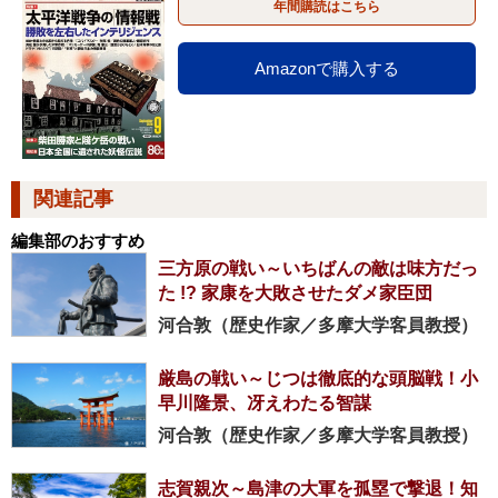
年間購読はこちら
Amazonで購入する
関連記事
編集部のおすすめ
三方原の戦い～いちばんの敵は味方だっ
た !? 家康を大敗させたダメ家臣団
河合敦（歴史作家／多摩大学客員教授）
厳島の戦い～じつは徹底的な頭脳戦！小
早川隆景、冴えわたる智謀
河合敦（歴史作家／多摩大学客員教授）
志賀親次～島津の大軍を孤塁で撃退！知