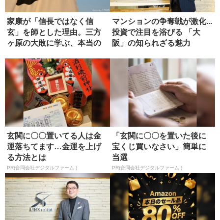
家康が「信長ではなく信
マンションの争奪戦が激化...
玄」を師とした理由。三方
投資で注目を浴びる 「大
ヶ原の大敗に学ぶ、本当の
阪」の知られざる魅力
師の選び方
玄関に〇〇置いてる人は金
「玄関に〇〇を置いた後に
運落ちてます…金運を上げ
宝くじ買いなさい」簡単に
る方法とは
当選
PR(合同会社デジタルファーム )
PR(合同会社デジタルファーム )