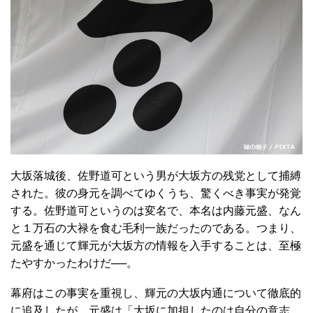
大坂落城後、佐野道可という男が大坂方の残党として捕縛
された。彼の身元を調べてゆくうち、驚くべき事実が発覚
する。佐野道可というのは変名で、本名は内藤元盛、なん
と１万石の大禄を食む毛利一族だったのである。つまり、
元盛を通じて輝元が大坂方の情報を入手することは、至極
たやすかったわけだ──。
幕府はこの事実を重視し、輝元の大坂内通について徹底的
に追及したが、元盛は「大坂に加担したのは自分の意志