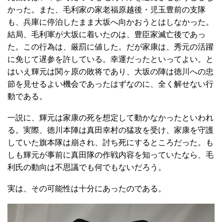
かった。また、毛利家の家老福原越後・児玉豊前の支隊
も、兵庫に停泊したまま大坂へ向かおうとはしなかった。
結局、毛利軍が大坂に着いたのは、豊臣家滅亡後であっ
た。この行為は、厳罰に値した。だが家康は、秀元の活躍
に免じて遅参を許している。幸運だったといってよい。と
はいえ輝元は関ヶ原の敗将であり、大坂の陣は徳川への忠
節を見せるよい機会であったはずなのに、全く解せない行
動である。
一説に、輝元は家康の死を想定して動かなかったといわれ
る。実際、徳川本陣は真田幸村の猛攻を受け、家康を守護
していた旗本隊は崩され、討ち死にするところだった。も
しも輝元が事前に真田隊の作戦内容を知っていたなら、毛
利氏の動向は不思議でも何でもないだろう。
実は、その可能性は十分にあったのである。