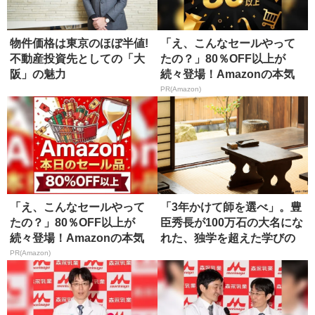
物件価格は東京のほぼ半値!
「え、こんなセールやって
不動産投資先としての「大
たの？」80％OFF以上が
阪」の魅力
続々登場！Amazonの本気
が...
PR(Amazon)
「え、こんなセールやって
「3年かけて師を選べ」。豊
たの？」80％OFF以上が
臣秀長が100万石の大名にな
続々登場！Amazonの本気
れた、独学を超えた学びの
が...
正...
PR(Amazon)