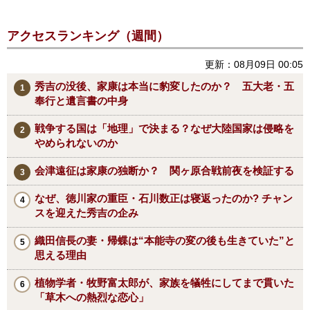
アクセスランキング（週間）
更新：08月09日 00:05
秀吉の没後、家康は本当に豹変したのか？ 五大老・五
奉行と遺言書の中身
戦争する国は「地理」で決まる？なぜ大陸国家は侵略を
やめられないのか
会津遠征は家康の独断か？ 関ヶ原合戦前夜を検証する
なぜ、徳川家の重臣・石川数正は寝返ったのか? チャン
スを迎えた秀吉の企み
織田信長の妻・帰蝶は“本能寺の変の後も生きていた”と
思える理由
植物学者・牧野富太郎が、家族を犠牲にしてまで貫いた
「草木への熱烈な恋心」