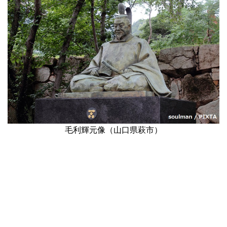
毛利輝元像（山口県萩市）