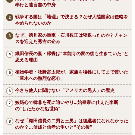
奉行と遺言書の中身
戦争する国は「地理」で決まる？なぜ大陸国家は侵略を
やめられないのか
なぜ、徳川家の重臣・石川数正は寝返ったのか? チャン
スを迎えた秀吉の企み
織田信長の妻・帰蝶は“本能寺の変の後も生きていた”と
思える理由
植物学者・牧野富太郎が、家族を犠牲にしてまで貫いた
「草木への熱烈な恋心」
今さら他人に聞けない「アメリカの黒人」の歴史
嫉妬心で韓非を死に追いやり...始皇帝に仕えた李斯
の“したたかな処世術”
なぜ「織田信長の二男と三男」は後継者になれなかった
のか？…信雄と信孝の争いと“その後”