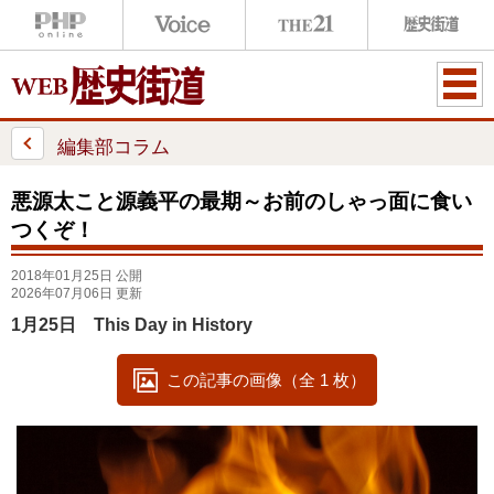
ME
NU
編集部コラム
悪源太こと源義平の最期～お前のしゃっ面に食い
つくぞ！
2018年01月25日 公開
2026年07月06日 更新
1月25日 This Day in History
この記事の画像（全 1 枚）