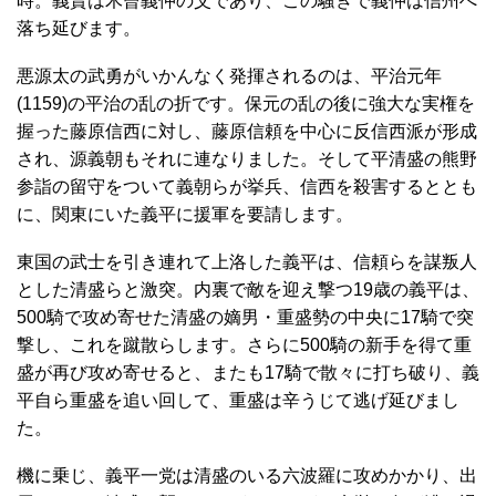
時。義賢は木曾義仲の父であり、この騒ぎで義仲は信州へ
落ち延びます。
悪源太の武勇がいかんなく発揮されるのは、平治元年
(1159)の平治の乱の折です。保元の乱の後に強大な実権を
握った藤原信西に対し、藤原信頼を中心に反信西派が形成
され、源義朝もそれに連なりました。そして平清盛の熊野
参詣の留守をついて義朝らが挙兵、信西を殺害するととも
に、関東にいた義平に援軍を要請します。
東国の武士を引き連れて上洛した義平は、信頼らを謀叛人
とした清盛らと激突。内裏で敵を迎え撃つ19歳の義平は、
500騎で攻め寄せた清盛の嫡男・重盛勢の中央に17騎で突
撃し、これを蹴散らします。さらに500騎の新手を得て重
盛が再び攻め寄せると、またも17騎で散々に打ち破り、義
平自ら重盛を追い回して、重盛は辛うじて逃げ延びまし
た。
機に乗じ、義平一党は清盛のいる六波羅に攻めかかり、出