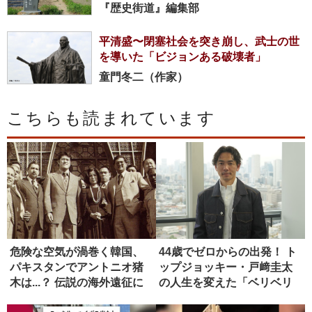
『歴史街道』編集部
平清盛〜閉塞社会を突き崩し、武士の世
を導いた「ビジョンある破壊者」
童門冬二（作家）
こちらも読まれています
危険な空気が渦巻く韓国、
44歳でゼロからの出発！ ト
パキスタンでアントニオ猪
ップジョッキー・戸﨑圭太
木は...？ 伝説の海外遠征に
の人生を変えた「ベリベリ
同...
ホー...