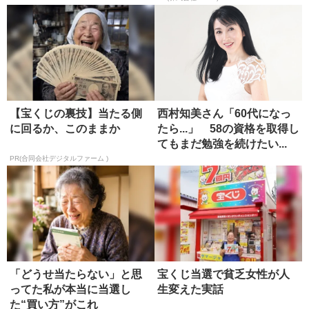
【宝くじの裏技】当たる側
西村知美さん「60代になっ
に回るか、このままか
たら...」 58の資格を取得し
てもまだ勉強を続けたい...
PR(合同会社デジタルファーム )
「どうせ当たらない」と思
宝くじ当選で貧乏女性が人
ってた私が本当に当選し
生変えた実話
た“買い方”がこれ