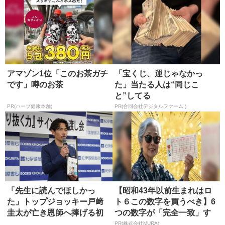
アマゾン1位「このお茶ガチ
「宝くじ、運じゃなかっ
です」噂のお茶
た」当たる人は“同じこ
と”してる
PR(ハーブ健康本舗)
PR(合同会社デジタルファーム )
「先生に読んでほしかっ
【昭和43年以前生まれはロ
た」トップジョッキー戸﨑
ト６この数字を買うべき】6
圭太が亡き恩師へ捧げる初
つの数字が「完全一致」す
の著書
る方...
PR(株式会社MURA)