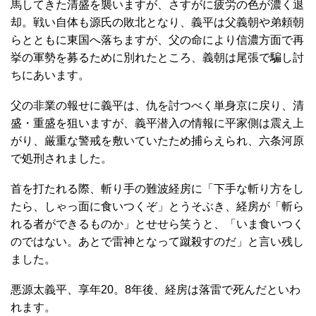
馬してきた清盛を襲いますが、さすがに疲労の色が濃く退
却。戦い自体も源氏の敗北となり、義平は父義朝や弟頼朝
らとともに東国へ落ちますが、父の命により信濃方面で再
挙の軍勢を募るために別れたところ、義朝は尾張で騙し討
ちにあいます。
父の非業の報せに義平は、仇を討つべく単身京に戻り、清
盛・重盛を狙いますが、義平潜入の情報に平家側は震え上
がり、厳重な警戒を敷いていたため捕らえられ、六条河原
で処刑されました。
首を打たれる際、斬り手の難波経房に「下手な斬り方をし
たら、しゃっ面に食いつくぞ」とうそぶき、経房が「斬ら
れる者ができるものか」とせせら笑うと、「いま食いつく
のではない。あとで雷神となって蹴殺すのだ」と言い残し
ました。
悪源太義平、享年20。8年後、経房は落雷で死んだといわ
れます。