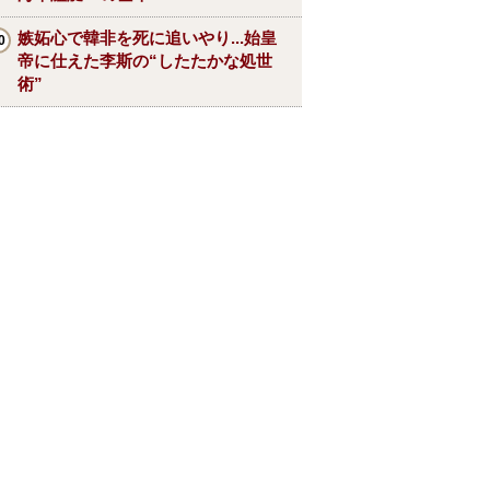
嫉妬心で韓非を死に追いやり...始皇
帝に仕えた李斯の“したたかな処世
術”