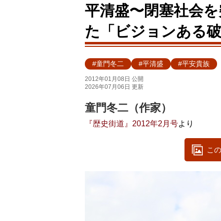
平清盛〜閉塞社会を
た「ビジョンある破
#童門冬二
#平清盛
#平安貴族
2012年01月08日 公開
2026年07月06日 更新
童門冬二（作家）
『歴史街道』2012年2月号
より
この