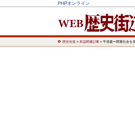
PHPオンライン
歴史街道
»
本誌関連記事
» 平清盛〜閉塞社会を