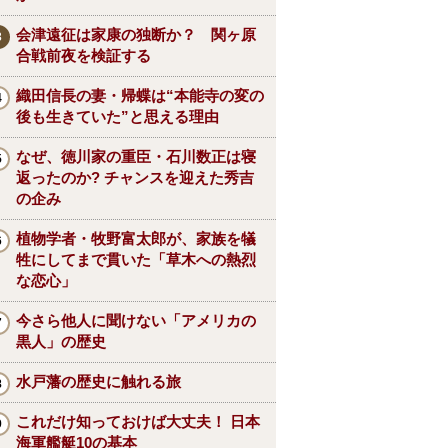
会津遠征は家康の独断か？ 関ヶ原
合戦前夜を検証する
織田信長の妻・帰蝶は“本能寺の変の
後も生きていた”と思える理由
なぜ、徳川家の重臣・石川数正は寝
返ったのか? チャンスを迎えた秀吉
の企み
植物学者・牧野富太郎が、家族を犠
牲にしてまで貫いた「草木への熱烈
な恋心」
今さら他人に聞けない「アメリカの
黒人」の歴史
水戸藩の歴史に触れる旅
これだけ知っておけば大丈夫！ 日本
海軍艦艇10の基本