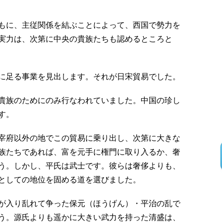
もに、主従関係を結ぶことによって、西国で勢力を
実力は、次第に中央の貴族たちも認めるところと
に足る事業を見出します。それが日宋貿易でした。
貴族のためにのみ行なわれていました。中国の珍し
す。
宰府以外の地でこの貿易に乗り出し、次第に大きな
族たちであれば、富を元手に権門に取り入るか、奢
う。しかし、平氏は武士です。彼らは奢侈よりも、
としての地位を固める道を選びました。
が入り乱れて争った保元（ほうげん）・平治の乱で
う。源氏よりも遥かに大きい武力を持った清盛は、