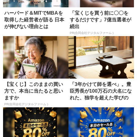
ハーバード＆MITでMBAを
「宝くじを買う前に〇〇を
取得した経営者が語る 日本
するだけです」7億当選者が
が伸びない理由とは
続出
PR(合同会社デジタルファーム )
【宝くじ】このままの買い
「3年かけて師を選べ」。豊
方で、本当に当たると思い
臣秀長が100万石の大名にな
ますか
れた、独学を超えた学びの
正...
PR(合同会社デジタルファーム )