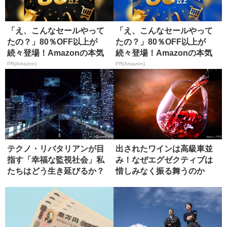
「え、こんなセールやって
「え、こんなセールやって
たの？」80％OFF以上が
たの？」80％OFF以上が
続々登場！Amazonの本気
続々登場！Amazonの本気
が...
が...
PR(Amazon)
PR(Amazon)
テクノ・リバタリアンが目
出されたワインは高級車並
指す「幸福な監視社会」私
み！なぜエグゼクティブは
たちはどう生き延びるか？
惜しみなく振る舞うのか
【書評】