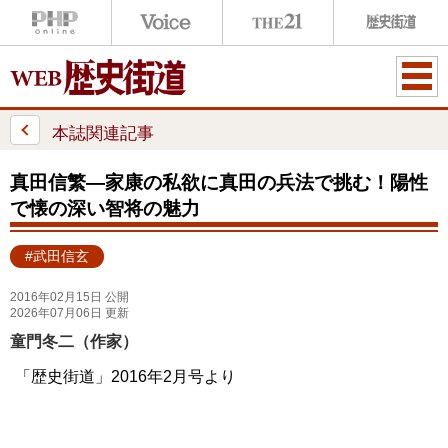
ME
NU
本誌関連記事
真田信繁―家康の私欲に真田の兵法で挑む！陽性
で懐の深い智将の魅力
#武田信玄
2016年02月15日 公開
2026年07月06日 更新
童門冬二（作家）
「歴史街道」2016年2月号より