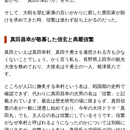
姿から、「真田の戦い方」を学ぶ。
そして、大戦を望む家康の言いがかりに窮した豊臣家が助
けを求めてきた時、信繁は迷わず起ち上がるのだった。
真田昌幸が敬慕した信玄と典厩信繁
真田といえば真田幸村、真田十勇士を連想される方も少な
くないことでしょう。かく言う私も、長野県上田市の観光
大使を務めており、大使名は十勇士の一人、根津甚八で
す。
ところが人口に膾炙する幸村という名は、戦国期の史料で
確認できず、代わりに真田昌幸の次男の名は「信繁」と記
載されています。最近は歴史研究の場に留まらず、真田信
繁の名が一般に浸透し始めており、今年の大河ドラマ「真
田丸」でも、主人公の名は信繁にしているそうです。信繁
がなぜ幸村と呼ばれるようになったのかについては別稿に
譲りますが、信繁という名は、真田氏と武田氏の深い結び