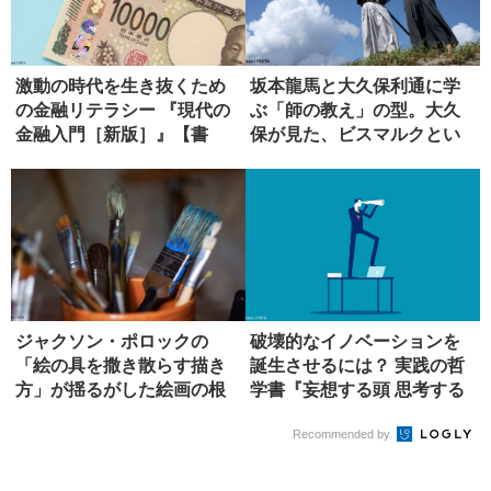
激動の時代を生き抜くため
坂本龍馬と大久保利通に学
の金融リテラシー 『現代の
ぶ「師の教え」の型。大久
金融入門［新版］』【書
保が見た、ビスマルクとい
評】
う究極の...
ジャクソン・ポロックの
破壊的なイノベーションを
「絵の具を撒き散らす描き
誕生させるには？ 実践の哲
方」が揺るがした絵画の根
学書『妄想する頭 思考する
本
手』...
Recommended by