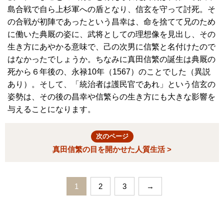
島合戦で自ら上杉軍への盾となり、信玄を守って討死。そ
の合戦が初陣であったという昌幸は、命を捨てて兄のため
に働いた典厩の姿に、武将としての理想像を見出し、その
生き方にあやかる意味で、己の次男に信繁と名付けたので
はなかったでしょうか。ちなみに真田信繁の誕生は典厩の
死から６年後の、永禄10年（1567）のことでした（異説
あり）。そして、「統治者は護民官であれ」という信玄の
姿勢は、その後の昌幸や信繁らの生き方にも大きな影響を
与えることになります。
次のページ
真田信繁の目を開かせた人質生活 >
1
2
3
→