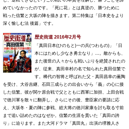
めていなかったのです。「死に花」とは真逆の、勝つために
戦った信繁と大坂の陣を描きます。第二特集は「日本史をより
深く愉しむ法 後篇」です。
歴史街道 2016年2月号
「真田日本(ひのもと)一の兵(つわもの)」「日
本にはためし少なき勇士なり」…。敵からも、
また後世の人々からも戦いぶりを絶賛されたの
が、従来、真田幸村の名で知られた真田信繁で
す。稀代の智将と呼ばれた父・真田昌幸の薫陶
を受け、大谷吉継、石田三成らとの出会いから「義」の心に接
した信繁。彼が関ケ原合戦で父とともに西軍に加担、上田合戦
で徳川軍を散々に翻弄し、さらにその後、豊臣家の要請に応
え、大坂冬・夏の陣に参戦、総大将の徳川家康を討ち取る寸前
まで追い詰めたのはなぜか。信繁の生涯を貫いた「真田の誇
り」に迫ります。また大河ドラマ「真田丸」出演の堺雅人さ