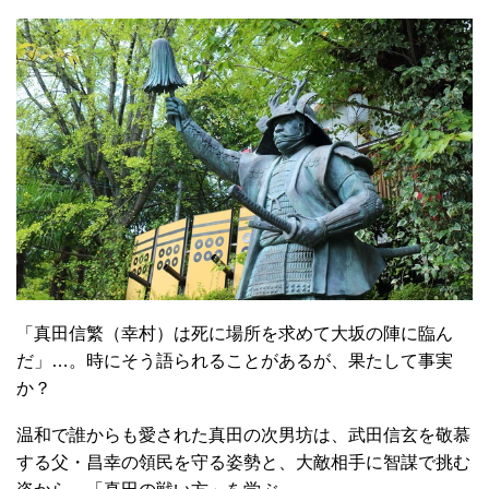
「真田信繁（幸村）は死に場所を求めて大坂の陣に臨ん
だ」…。時にそう語られることがあるが、果たして事実
か？
温和で誰からも愛された真田の次男坊は、武田信玄を敬慕
する父・昌幸の領民を守る姿勢と、大敵相手に智謀で挑む