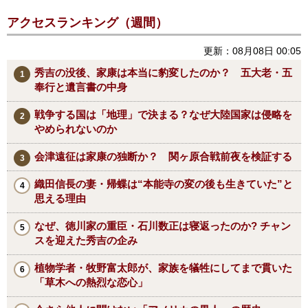
アクセスランキング（週間）
更新：08月08日 00:05
秀吉の没後、家康は本当に豹変したのか？ 五大老・五
奉行と遺言書の中身
戦争する国は「地理」で決まる？なぜ大陸国家は侵略を
やめられないのか
会津遠征は家康の独断か？ 関ヶ原合戦前夜を検証する
織田信長の妻・帰蝶は“本能寺の変の後も生きていた”と
思える理由
なぜ、徳川家の重臣・石川数正は寝返ったのか? チャン
スを迎えた秀吉の企み
植物学者・牧野富太郎が、家族を犠牲にしてまで貫いた
「草木への熱烈な恋心」