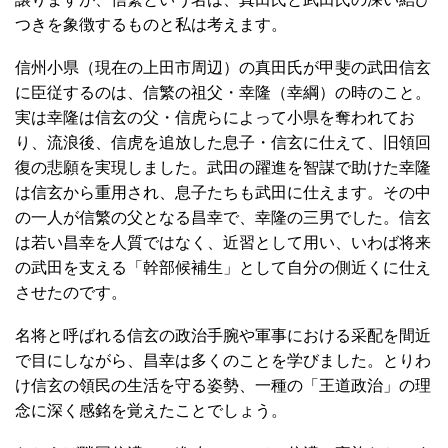
つきを象徴するものと私は考えます。
信州小県（現在の上田市周辺）の真田氏が甲斐の武田信玄
に臣従するのは、信繁の祖父・幸隆（幸綱）の時のこと。
実は幸隆は信玄の父・信虎らによって小県を奪われてお
り、流浪後、信虎を追放した息子・信玄に仕えて、旧領回
復の悲願を実現しました。武田の躍進を智謀で助けた幸隆
は信玄から重用され、息子たちも武田に仕えます。その中
の一人が信繁の父となる昌幸で、幸隆の三男でした。信玄
は若い昌幸を人質ではなく、近習として用い、いわば将来
の武田を支える「幹部候補生」として自分の側近くに仕え
させたのです。
名将と呼ばれる信玄の政治手腕や軍事における采配を間近
で目にしながら、昌幸は多くのことを学びました。とりわ
け信玄の領民の生活を守る姿勢、一種の「王道政治」の理
念に深く感銘を覚えたことでしょう。