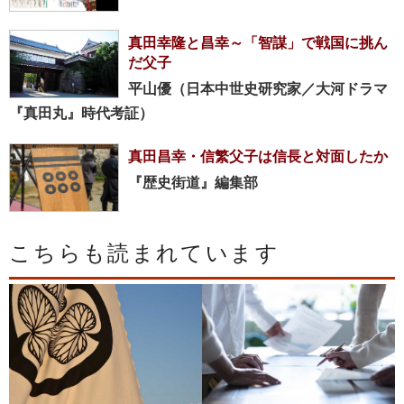
真田幸隆と昌幸～「智謀」で戦国に挑ん
だ父子
平山優（日本中世史研究家／大河ドラマ
『真田丸』時代考証）
真田昌幸・信繁父子は信長と対面したか
『歴史街道』編集部
こちらも読まれています