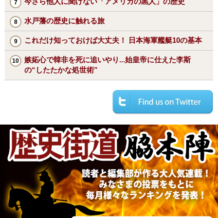
今さら他人に聞けない「アメリカの黒人」の歴史
水戸藩の歴史に触れる旅
これだけ知っておけば大丈夫！ 日本海軍艦艇10の基本
嫉妬心で韓非を死に追いやり...始皇帝に仕えた李斯
の“したたかな処世術”