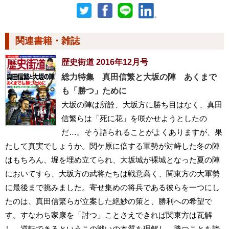
関連書籍・雑誌
歴史街道 2016年12月号
総力特集 真田信繁と大坂の陣 あくまで
も「勝つ」ために
大坂の陣は所詮、大坂方に勝ち目はなく、真田
信繁らは「死に花」を咲かせようとしたの
だ…。そう語られることがよくありますが、果
たして真実でしょうか。関ケ原に倍する軍勢が対峙した冬の陣
はもちろん、堀を埋め立てられ、大坂城が裸城となった夏の陣
においてすら、大坂方の武将たちは戦意高く、関東方の大軍勢
に最後まで挑みました。寄せ集めの将兵である彼らを一つにし
たのは、真田信繁らが立案した絶妙の策と、勝利への希望で
す。すなわち家康を「討つ」ことさえできれば関東方は瓦解
し、逆転できるというこの戦いの本質を理解し、勝つことを諦