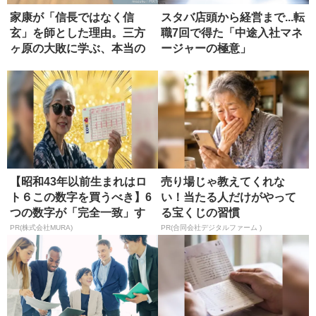
家康が「信長ではなく信
スタバ店頭から経営まで...転
玄」を師とした理由。三方
職7回で得た「中途入社マネ
ヶ原の大敗に学ぶ、本当の
ージャーの極意」
師の選び方
【昭和43年以前生まれはロ
売り場じゃ教えてくれな
ト６この数字を買うべき】6
い！当たる人だけがやって
つの数字が「完全一致」す
る宝くじの習慣
る方...
PR(株式会社MURA)
PR(合同会社デジタルファーム )