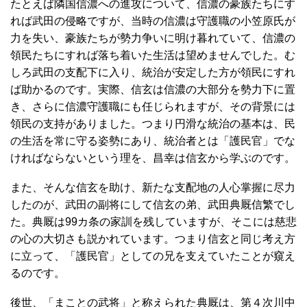
たとえば隣国信濃への進攻について、信濃の豪族たちにす
れば武田の侵略ですが、当時の信濃は守護職の小笠原氏が
力を失い、豪族たちが勢力争いに明け暮れていて、信濃の
領民たちにすれば落ち着いた生活は望めませんでした。む
しろ武田の支配下に入り、統治が安定した方が領民にすれ
ば助かるのです。実際、信玄は信濃の大部分を勢力下に置
き、さらに信濃守護職にも任じられますが、その背景には
領民の支持がありました。つまり円滑な統治の基本は、民
の生活を常に守る姿勢にあり、統治者とは「護民官」でな
ければならないという理を、昌幸は信玄から学ぶのです。
また、そんな信玄を助け、新たな支配地の人心掌握に尽力
したのが、武田の副将にして信玄の弟、武田典厩信繁でし
た。典厩は99カ条の家訓を残していますが、そこには慈悲
の心の大切さも説かれています。つまり信玄と同じ考え方
に立って、「護民官」としての兄を支えていたことが窺え
るのです。
後世、「まことの武将」と称えられた典厩は、第４次川中