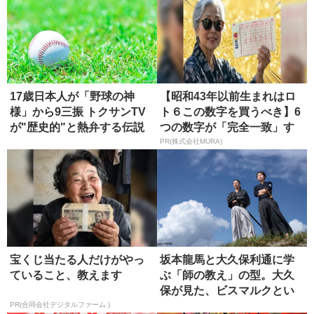
17歳日本人が「野球の神
【昭和43年以前生まれはロ
様」から9三振 トクサンTV
ト６この数字を買うべき】6
が"歴史的"と熱弁する伝説
つの数字が「完全一致」す
の...
る方...
PR(株式会社MURA)
宝くじ当たる人だけがやっ
坂本龍馬と大久保利通に学
ていること、教えます
ぶ「師の教え」の型。大久
保が見た、ビスマルクとい
う究極の...
PR(合同会社デジタルファーム )