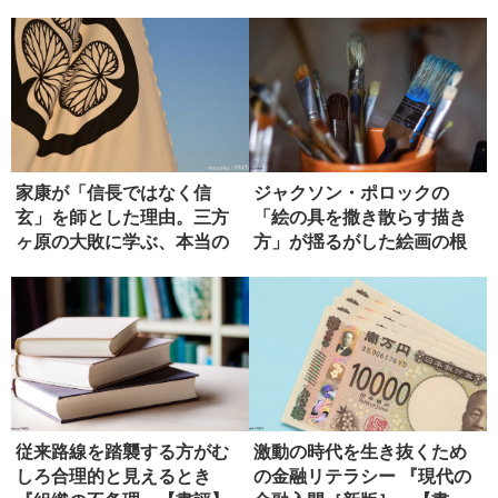
家康が「信長ではなく信
ジャクソン・ポロックの
玄」を師とした理由。三方
「絵の具を撒き散らす描き
ヶ原の大敗に学ぶ、本当の
方」が揺るがした絵画の根
師の選び方
本
従来路線を踏襲する方がむ
激動の時代を生き抜くため
しろ合理的と見えるとき
の金融リテラシー 『現代の