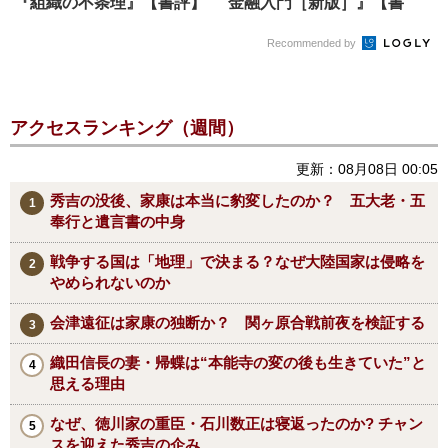
『組織の不条理』【書評】
金融入門［新版］』【書
評】
Recommended by
アクセスランキング（週間）
更新：08月08日 00:05
秀吉の没後、家康は本当に豹変したのか？ 五大老・五
奉行と遺言書の中身
戦争する国は「地理」で決まる？なぜ大陸国家は侵略を
やめられないのか
会津遠征は家康の独断か？ 関ヶ原合戦前夜を検証する
織田信長の妻・帰蝶は“本能寺の変の後も生きていた”と
思える理由
なぜ、徳川家の重臣・石川数正は寝返ったのか? チャン
スを迎えた秀吉の企み