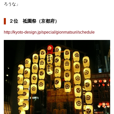
ろうな」
２位 祗園祭（京都府）
http://kyoto-design.jp/special/gionmatsuri/schedule