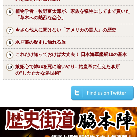
植物学者・牧野富太郎が、家族を犠牲にしてまで貫いた
「草木への熱烈な恋心」
今さら他人に聞けない「アメリカの黒人」の歴史
水戸藩の歴史に触れる旅
これだけ知っておけば大丈夫！ 日本海軍艦艇10の基本
嫉妬心で韓非を死に追いやり...始皇帝に仕えた李斯
の“したたかな処世術”