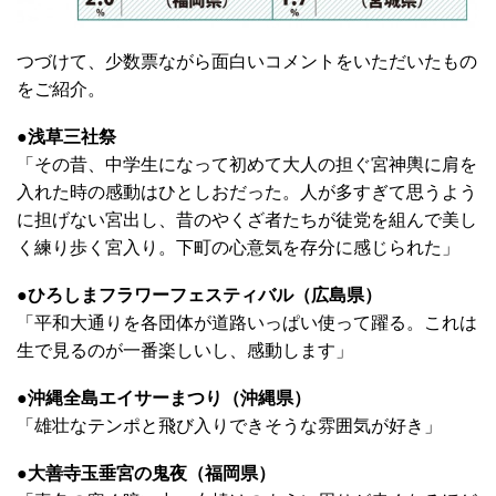
つづけて、少数票ながら面白いコメントをいただいたもの
をご紹介。
●浅草三社祭
「その昔、中学生になって初めて大人の担ぐ宮神輿に肩を
入れた時の感動はひとしおだった。人が多すぎて思うよう
に担げない宮出し、昔のやくざ者たちが徒党を組んで美し
く練り歩く宮入り。下町の心意気を存分に感じられた」
●ひろしまフラワーフェスティバル（広島県）
「平和大通りを各団体が道路いっぱい使って躍る。これは
生で見るのが一番楽しいし、感動します」
●沖縄全島エイサーまつり（沖縄県）
「雄壮なテンポと飛び入りできそうな雰囲気が好き」
●大善寺玉垂宮の鬼夜（福岡県）