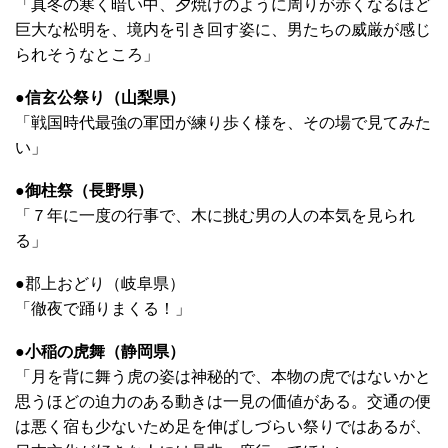
「真冬の寒く暗い中、夕焼けのように周りが赤くなるほど
巨大な松明を、境内を引き回す姿に、男たちの威厳が感じ
られそうなところ」
●信玄公祭り（山梨県）
「戦国時代最強の軍団が練り歩く様を、その場で見てみた
い」
●御柱祭（長野県）
「７年に一度の行事で、木に挑む男の人の本気を見られ
る」
●郡上おどり（岐阜県）
「徹夜で踊りまくる！」
●小稲の虎舞（静岡県）
「月を背に舞う虎の姿は神秘的で、本物の虎ではないかと
思うほどの迫力のある動きは一見の価値がある。交通の便
は悪く宿も少ないため足を伸ばしづらい祭りではあるが、