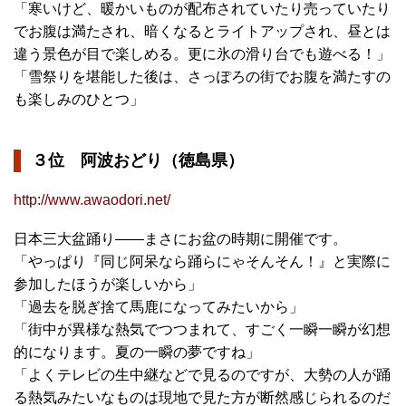
「寒いけど、暖かいものが配布されていたり売っていたり
でお腹は満たされ、暗くなるとライトアップされ、昼とは
違う景色が目で楽しめる。更に氷の滑り台でも遊べる！」
「雪祭りを堪能した後は、さっぽろの街でお腹を満たすの
も楽しみのひとつ」
３位 阿波おどり（徳島県）
http://www.awaodori.net/
日本三大盆踊り――まさにお盆の時期に開催です。
「やっぱり『同じ阿呆なら踊らにゃそんそん！』と実際に
参加したほうが楽しいから」
「過去を脱ぎ捨て馬鹿になってみたいから」
「街中が異様な熱気でつつまれて、すごく一瞬一瞬が幻想
的になります。夏の一瞬の夢ですね」
「よくテレビの生中継などで見るのですが、大勢の人が踊
る熱気みたいなものは現地で見た方が断然感じられるのだ