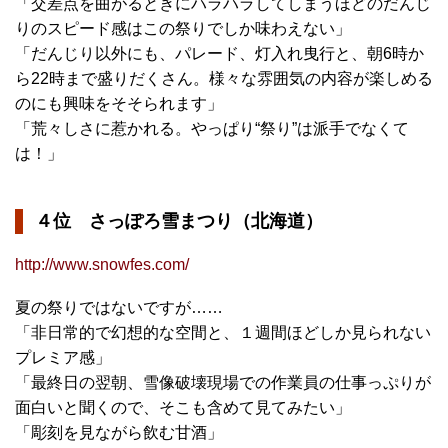
「交差点を曲がるときにハラハラしてしまうほどのだんじ
りのスピード感はこの祭りでしか味わえない」
「だんじり以外にも、パレード、灯入れ曳行と、朝6時か
ら22時まで盛りだくさん。様々な雰囲気の内容が楽しめる
のにも興味をそそられます」
「荒々しさに惹かれる。やっぱり“祭り”は派手でなくて
は！」
４位 さっぽろ雪まつり（北海道）
http://www.snowfes.com/
夏の祭りではないですが……
「非日常的で幻想的な空間と、１週間ほどしか見られない
プレミア感」
「最終日の翌朝、雪像破壊現場での作業員の仕事っぷりが
面白いと聞くので、そこも含めて見てみたい」
「彫刻を見ながら飲む甘酒」