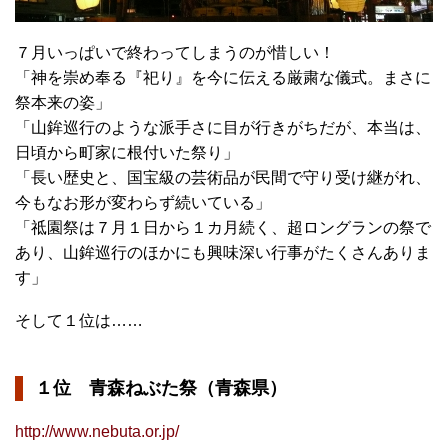
７月いっぱいで終わってしまうのが惜しい！
「神を崇め奉る『祀り』を今に伝える厳粛な儀式。まさに
祭本来の姿」
「山鉾巡行のような派手さに目が行きがちだが、本当は、
日頃から町家に根付いた祭り」
「長い歴史と、国宝級の芸術品が民間で守り受け継がれ、
今もなお形が変わらず続いている」
「祗園祭は７月１日から１カ月続く、超ロングランの祭で
あり、山鉾巡行のほかにも興味深い行事がたくさんありま
す」
そして１位は……
１位 青森ねぶた祭（青森県）
http://www.nebuta.or.jp/