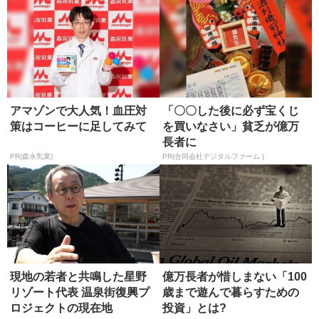
アマゾンで大人気！血圧対
「〇〇した後に必ず宝くじ
策はコーヒーに足してみて
を買いなさい」貧乏が億万
長者に
PR(森永乳業)
PR(合同会社デジタルファーム )
現地の若者と共鳴した星野
億万長者が惜しまない「100
リゾート代表 温泉街復興プ
歳まで遊んで暮らすための
ロジェクトの現在地
投資」とは?