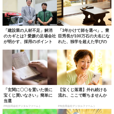
「建設業の人材不足」解消
「3年かけて師を選べ」。豊
のカギとは? 愛媛の足場会社
臣秀長が100万石の大名にな
が明かす、採用のポイント
れた、独学を超えた学びの
正...
「玄関に〇〇を置いた後に
【宝くじ落選】外れ続ける
宝くじ買いなさい」簡単に
流れ、ここで断ちませんか
当選
PR(合同会社デジタルファーム )
PR(合同会社デジタルファーム )