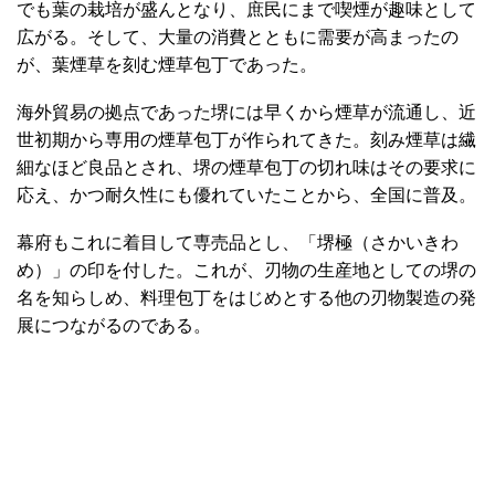
でも葉の栽培が盛んとなり、庶民にまで喫煙が趣味として
広がる。そして、大量の消費とともに需要が高まったの
が、葉煙草を刻む煙草包丁であった。
海外貿易の拠点であった堺には早くから煙草が流通し、近
世初期から専用の煙草包丁が作られてきた。刻み煙草は繊
細なほど良品とされ、堺の煙草包丁の切れ味はその要求に
応え、かつ耐久性にも優れていたことから、全国に普及。
幕府もこれに着目して専売品とし、「堺極（さかいきわ
め）」の印を付した。これが、刃物の生産地としての堺の
名を知らしめ、料理包丁をはじめとする他の刃物製造の発
展につながるのである。