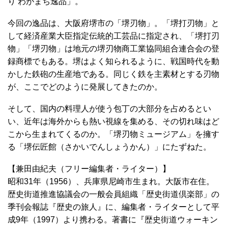
り わがまち逸品」。
今回の逸品は、大阪府堺市の「堺刃物」。「堺打刃物」と
して経済産業大臣指定伝統的工芸品に指定され、「堺打刃
物」「堺刃物」は地元の堺刃物商工業協同組合連合会の登
録商標でもある。堺はよく知られるように、戦国時代を動
かした鉄砲の生産地である。同じく鉄を主素材とする刃物
が、ここでどのように発展してきたのか。
そして、国内の料理人が使う包丁の大部分を占めるとい
い、近年は海外からも熱い視線を集める、その切れ味はど
こから生まれてくるのか。「堺刃物ミュージアム」を擁す
る「堺伝匠館（さかいでんしょうかん）」にたずねた。
【兼田由紀夫（フリー編集者・ライター）】
昭和31年（1956）、兵庫県尼崎市生まれ。大阪市在住。
歴史街道推進協議会の一般会員組織「歴史街道倶楽部」の
季刊会報誌『歴史の旅人』に、編集者・ライターとして平
成9年（1997）より携わる。著書に『歴史街道ウォーキン