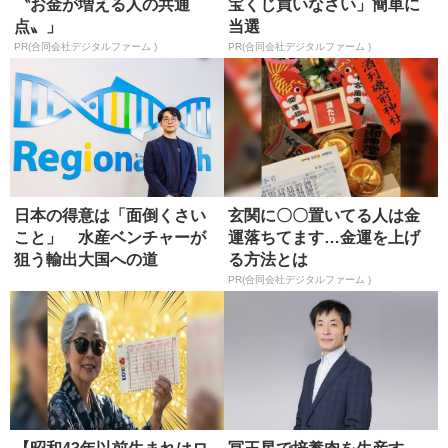
〝お金が増える人の共通
宝くじ買いなさい」簡単に
点〟」
当選
PR(合同会社デジタルファーム )
PR(合同会社デジタルファーム )
日本の得意は「面倒くさい
玄関に〇〇置いてる人は金
こと」 水産ベンチャーが
運落ちてます…金運を上げ
狙う輸出大国への道
る方法とは
PR(合同会社デジタルファーム )