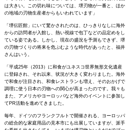
は大きい。この切れ味については、堺刃物が一番と、ほか
の地域の刃物生産者からもいわれています」
「堺伝匠館」にいて驚かされたのは、ひっきりなしに海外
からの訪問者が入館し、熱い視線で包丁などの品定めをし
ている姿である。しかし、現在の盛況を予測もできず、堺
の刃物づくりの将来を危ぶむような時代があったと、福井
さんはいう。
「平成25年（2013）に和食がユネスコ世界無形文化遺産
に登録され、それ以来、状況が大きく変わりました。海外
で和食が注目され、和食レストランも増え、そのおかげで
調理に使う日本の刃物への関心が高まったのです。我々も
また、アメリカやヨーロッパなど海外のイベントに参加し
てPR活動を進めてきました。
毎年、ドイツのフランクフルトで開催される、ヨーロッパ
の総合的な家庭用品の見本市にも出展していますが、派手