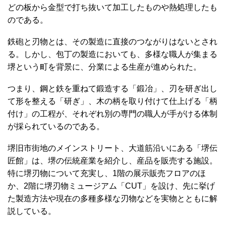
どの板から金型で打ち抜いて加工したものや熱処理したも
のである。
鉄砲と刃物とは、その製造に直接のつながりはないとされ
る。しかし、包丁の製造においても、多様な職人が集まる
堺という町を背景に、分業による生産が進められた。
つまり、鋼と鉄を重ねて鍛造する「鍛冶」、刃を研ぎ出し
て形を整える「研ぎ」、木の柄を取り付けて仕上げる「柄
付け」の工程が、それぞれ別の専門の職人が手がける体制
が採られているのである。
堺旧市街地のメインストリート、大道筋沿いにある「堺伝
匠館」は、堺の伝統産業を紹介し、産品を販売する施設。
特に堺刃物について充実し、1階の展示販売フロアのほ
か、2階に堺刃物ミュージアム「CUT」を設け、先に挙げ
た製造方法や現在の多種多様な刃物などを実物とともに解
説している。