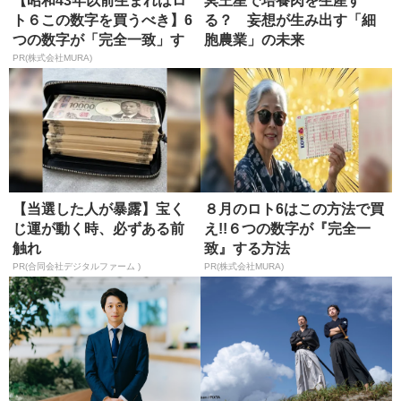
【昭和43年以前生まれはロ
冥王星で培養肉を生産す
ト６この数字を買うべき】6
る？ 妄想が生み出す「細
つの数字が「完全一致」す
胞農業」の未来
る方...
PR(株式会社MURA)
【当選した人が暴露】宝く
８月のロト6はこの方法で買
じ運が動く時、必ずある前
え!!６つの数字が『完全一
触れ
致』する方法
PR(合同会社デジタルファーム )
PR(株式会社MURA)