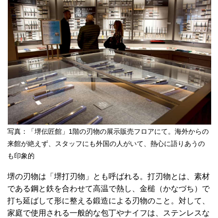
写真：「堺伝匠館」1階の刃物の展示販売フロアにて。海外からの
来館が絶えず、スタッフにも外国の人がいて、熱心に語りあうの
も印象的
堺の刃物は「堺打刃物」とも呼ばれる。打刃物とは、素材
である鋼と鉄を合わせて高温で熱し、金槌（かなづち）で
打ち延ばして形に整える鍛造による刃物のこと。対して、
家庭で使用される一般的な包丁やナイフは、ステンレスな