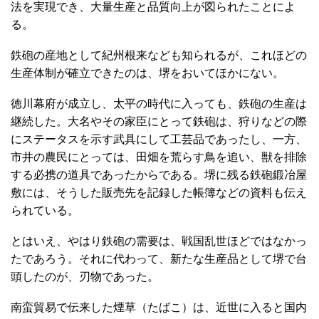
法を実現でき、大量生産と品質向上が図られたことによ
る。
鉄砲の産地として紀州根来なども知られるが、これほどの
生産体制が確立できたのは、堺をおいてほかにない。
徳川幕府が成立し、太平の時代に入っても、鉄砲の生産は
継続した。大名やその家臣にとって鉄砲は、狩りなどの際
にステータスを示す武具にして工芸品であったし、一方、
市井の農民にとっては、田畑を荒らす鳥を追い、獣を排除
する必携の道具であったからである。堺に残る鉄砲鍛冶屋
敷には、そうした販売先を記録した帳簿などの資料も伝え
られている。
とはいえ、やはり鉄砲の需要は、戦国乱世ほどではなかっ
たであろう。それに代わって、新たな生産品として堺で台
頭したのが、刃物であった。
南蛮貿易で伝来した煙草（たばこ）は、近世に入ると国内