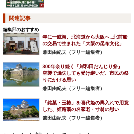
関連記事
編集部のおすすめ
年に一航海、北海道から大阪へ...北前船
の交易で生まれた「大阪の昆布文化」
兼田由紀夫（フリー編集者）
300年余り続く「岸和田だんじり祭」
空襲で焼失しても受け継いだ、市民の祭
りにかける思い
兼田由紀夫（フリー編集者）
「銘菓・玉椿」を喜代姫の輿入れで用意
した、姫路藩の名家老・寸翁の思い
兼田由紀夫（フリー編集者）