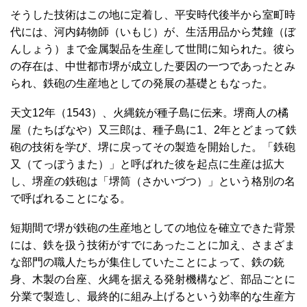
そうした技術はこの地に定着し、平安時代後半から室町時
代には、河内鋳物師（いもじ）が、生活用品から梵鐘（ぼ
んしょう）まで金属製品を生産して世間に知られた。彼ら
の存在は、中世都市堺が成立した要因の一つであったとみ
られ、鉄砲の生産地としての発展の基礎ともなった。
天文12年（1543）、火縄銃が種子島に伝来。堺商人の橘
屋（たちばなや）又三郎は、種子島に1、2年とどまって鉄
砲の技術を学び、堺に戻ってその製造を開始した。「鉄砲
又（てっぽうまた）」と呼ばれた彼を起点に生産は拡大
し、堺産の鉄砲は「堺筒（さかいづつ）」という格別の名
で呼ばれることになる。
短期間で堺が鉄砲の生産地としての地位を確立できた背景
には、鉄を扱う技術がすでにあったことに加え、さまざま
な部門の職人たちが集住していたことによって、鉄の銃
身、木製の台座、火縄を据える発射機構など、部品ごとに
分業で製造し、最終的に組み上げるという効率的な生産方