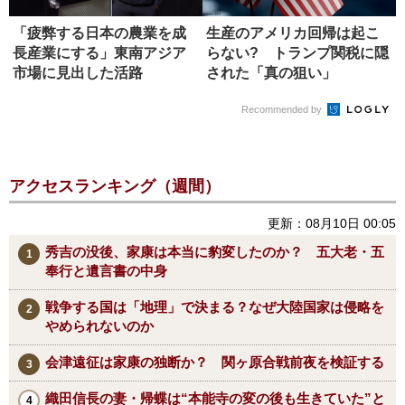
「疲弊する日本の農業を成
生産のアメリカ回帰は起こ
長産業にする」東南アジア
らない? トランプ関税に隠
市場に見出した活路
された「真の狙い」
Recommended by
アクセスランキング（週間）
更新：08月10日 00:05
秀吉の没後、家康は本当に豹変したのか？ 五大老・五
奉行と遺言書の中身
戦争する国は「地理」で決まる？なぜ大陸国家は侵略を
やめられないのか
会津遠征は家康の独断か？ 関ヶ原合戦前夜を検証する
織田信長の妻・帰蝶は“本能寺の変の後も生きていた”と