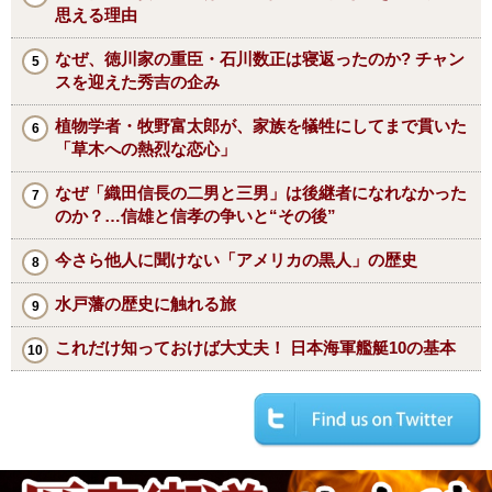
思える理由
なぜ、徳川家の重臣・石川数正は寝返ったのか? チャン
スを迎えた秀吉の企み
植物学者・牧野富太郎が、家族を犠牲にしてまで貫いた
「草木への熱烈な恋心」
なぜ「織田信長の二男と三男」は後継者になれなかった
のか？…信雄と信孝の争いと“その後”
今さら他人に聞けない「アメリカの黒人」の歴史
水戸藩の歴史に触れる旅
これだけ知っておけば大丈夫！ 日本海軍艦艇10の基本