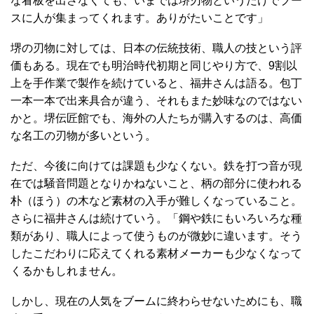
な看板を出さなくても、いまでは堺刃物というだけでブー
スに人が集まってくれます。ありがたいことです」
堺の刃物に対しては、日本の伝統技術、職人の技という評
価もある。現在でも明治時代初期と同じやり方で、9割以
上を手作業で製作を続けていると、福井さんは語る。包丁
一本一本で出来具合が違う、それもまた妙味なのではない
かと。堺伝匠館でも、海外の人たちが購入するのは、高価
な名工の刃物が多いという。
ただ、今後に向けては課題も少なくない。鉄を打つ音が現
在では騒音問題となりかねないこと、柄の部分に使われる
朴（ほう）の木など素材の入手が難しくなっていること。
さらに福井さんは続けていう。「鋼や鉄にもいろいろな種
類があり、職人によって使うものが微妙に違います。そう
したこだわりに応えてくれる素材メーカーも少なくなって
くるかもしれません。
しかし、現在の人気をブームに終わらせないためにも、職