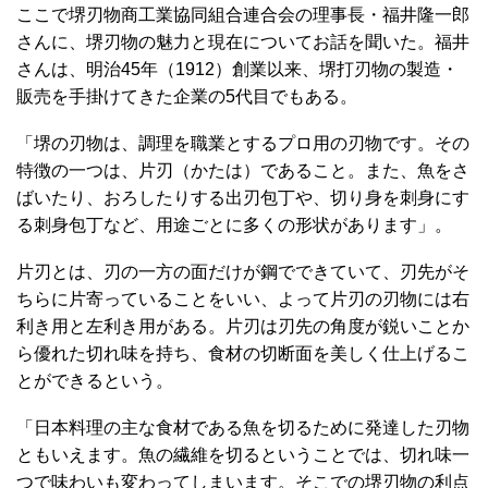
ここで堺刃物商工業協同組合連合会の理事長・福井隆一郎
さんに、堺刃物の魅力と現在についてお話を聞いた。福井
さんは、明治45年（1912）創業以来、堺打刃物の製造・
販売を手掛けてきた企業の5代目でもある。
「堺の刃物は、調理を職業とするプロ用の刃物です。その
特徴の一つは、片刃（かたは）であること。また、魚をさ
ばいたり、おろしたりする出刃包丁や、切り身を刺身にす
る刺身包丁など、用途ごとに多くの形状があります」。
片刃とは、刃の一方の面だけが鋼でできていて、刃先がそ
ちらに片寄っていることをいい、よって片刃の刃物には右
利き用と左利き用がある。片刃は刃先の角度が鋭いことか
ら優れた切れ味を持ち、食材の切断面を美しく仕上げるこ
とができるという。
「日本料理の主な食材である魚を切るために発達した刃物
ともいえます。魚の繊維を切るということでは、切れ味一
つで味わいも変わってしまいます。そこでの堺刃物の利点